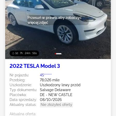
Przesuń w prawo, aby zobaczyć
więcej zdjęć
1d : 7h : 24m : 54s
2022 TESLA Model 3
Nr pojazdu:
45******
Przebieg:
78,026 mile
Uszkodzenie:
Uszkodzony lewy przód
Typ dokumentu:
Salvage Delaware
Placówka:
DE - NEW CASTLE
Data sprzedaży:
08/10/2026
Aktualny status:
Nie złożyłeś oferty
Aktualna oferta: