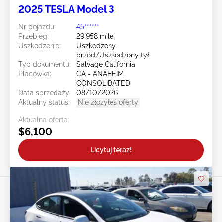
2025 TESLA Model 3
Nr pojazdu:
45******
Przebieg:
29,958 mile
Uszkodzenie:
Uszkodzony
przód/Uszkodzony tył
Typ dokumentu:
Salvage California
Placówka:
CA - ANAHEIM
CONSOLIDATED
Data sprzedaży:
08/10/2026
Aktualny status:
Nie złożyłeś oferty
Aktualna oferta:
$6,100
Licytuj teraz!