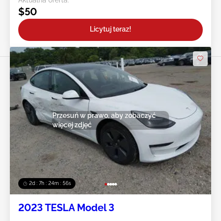
$50
Licytuj teraz!
Przesuń w prawo, aby zobaczyć
więcej zdjęć
2d : 7h : 24m : 54s
2023 TESLA Model 3