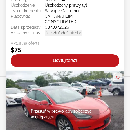
Uszkodzenie:
Uszkodzony prawy tył
Typ dokumentu:
Salvage California
Placówka:
CA - ANAHEIM
CONSOLIDATED
Data sprzedaży:
08/10/2026
Aktualny status:
Nie złożyłeś oferty
Aktualna oferta:
$75
Licytuj teraz!
Przesuń w prawo, aby zobaczyć
więcej zdjęć