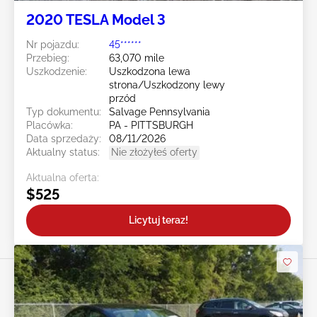
2020 TESLA Model 3
Nr pojazdu:
45******
Przebieg:
63,070 mile
Uszkodzenie:
Uszkodzona lewa
strona/Uszkodzony lewy
przód
Typ dokumentu:
Salvage Pennsylvania
Placówka:
PA - PITTSBURGH
Data sprzedaży:
08/11/2026
Aktualny status:
Nie złożyłeś oferty
Aktualna oferta:
$525
Licytuj teraz!