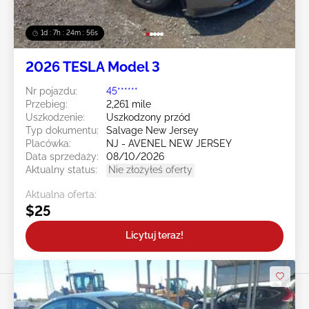
1d : 7h : 24m : 54s
2026 TESLA Model 3
Nr pojazdu:
45******
Przebieg:
2,261 mile
Uszkodzenie:
Uszkodzony przód
Typ dokumentu:
Salvage New Jersey
Placówka:
NJ - AVENEL NEW JERSEY
Data sprzedaży:
08/10/2026
Aktualny status:
Nie złożyłeś oferty
Aktualna oferta:
$25
Licytuj teraz!