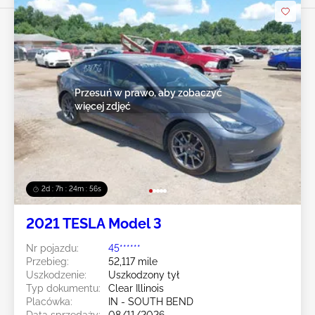
Przesuń w prawo, aby zobaczyć
więcej zdjęć
2d : 7h : 24m : 54s
2021 TESLA Model 3
Nr pojazdu:
45******
Przebieg:
52,117 mile
Uszkodzenie:
Uszkodzony tył
Typ dokumentu:
Clear Illinois
Placówka:
IN - SOUTH BEND