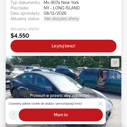
Typ dokumentu:
Mv-907a New York
Placówka:
NY - LONG ISLAND
Data sprzedaży:
08/11/2026
Aktualny status:
Nie złożyłeś oferty
Aktualna oferta:
$4,550
Licytuj teraz!
Przesuń w prawo, aby zobaczyć
więcej zdjęć
Używamy plików cookie do analizy i personalizacji treści
?
Mam to