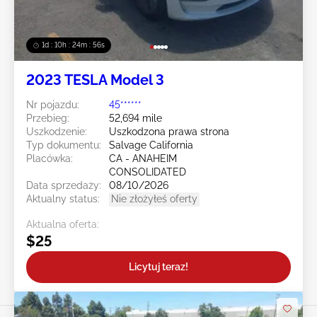
1d : 10h : 24m : 54s
2023 TESLA Model 3
Nr pojazdu:
45******
Przebieg:
52,694 mile
Uszkodzenie:
Uszkodzona prawa strona
Typ dokumentu:
Salvage California
Placówka:
CA - ANAHEIM
CONSOLIDATED
Data sprzedaży:
08/10/2026
Aktualny status:
Nie złożyłeś oferty
Aktualna oferta:
$25
Licytuj teraz!