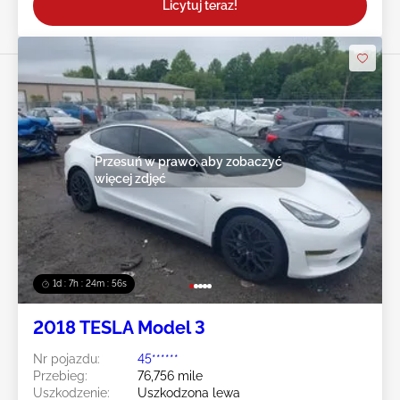
Licytuj teraz!
Przesuń w prawo, aby zobaczyć
więcej zdjęć
1d : 7h : 24m : 54s
2018 TESLA Model 3
Nr pojazdu:
45******
Przebieg:
76,756 mile
Uszkodzenie:
Uszkodzona lewa