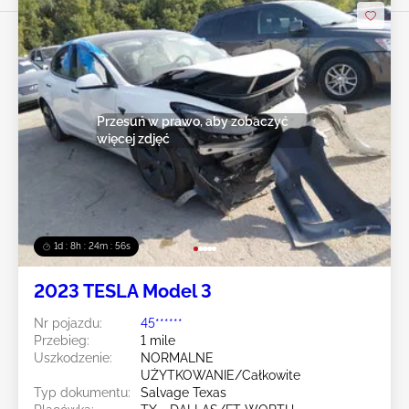
Przesuń w prawo, aby zobaczyć
więcej zdjęć
1d : 8h : 24m : 54s
2023 TESLA Model 3
Nr pojazdu:
45******
Przebieg:
1 mile
Uszkodzenie:
NORMALNE
UŻYTKOWANIE/Całkowite
Typ dokumentu:
Salvage Texas