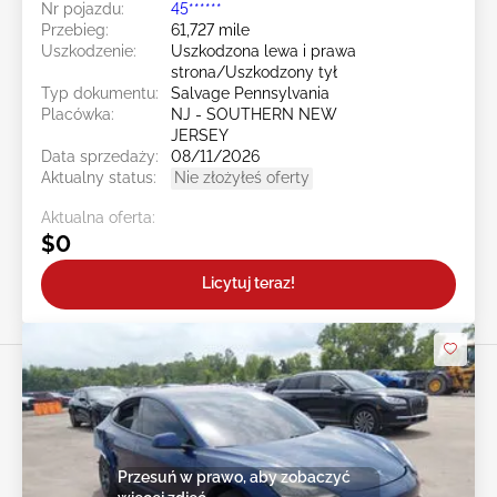
Nr pojazdu:
45******
Przebieg:
61,727 mile
Uszkodzenie:
Uszkodzona lewa i prawa
strona/Uszkodzony tył
Typ dokumentu:
Salvage Pennsylvania
Placówka:
NJ - SOUTHERN NEW
JERSEY
Data sprzedaży:
08/11/2026
Aktualny status:
Nie złożyłeś oferty
Aktualna oferta:
$0
Licytuj teraz!
Przesuń w prawo, aby zobaczyć