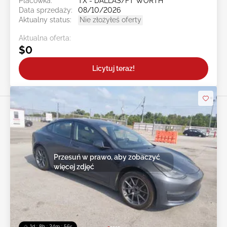
Placówka:
TX - DALLAS/FT WORTH
Data sprzedaży:
08/10/2026
Aktualny status:
Nie złożyłeś oferty
Aktualna oferta:
$0
Licytuj teraz!
Przesuń w prawo, aby zobaczyć
więcej zdjęć
1d : 8h : 24m : 54s