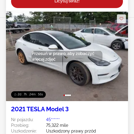
Licytuj teraz!
Przesuń w prawo, aby zobaczyć
więcej zdjęć
2d : 7h : 24m : 54s
2021 TESLA Model 3
Nr pojazdu:
45******
Przebieg:
75,322 mile
Uszkodzenie:
Uszkodzony prawy przód