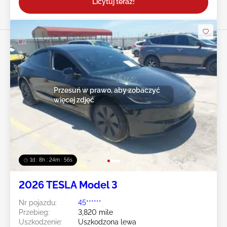
Licytuj teraz!
Przesuń w prawo, aby zobaczyć
więcej zdjęć
1d : 8h : 24m : 54s
2026 TESLA Model 3
Nr pojazdu:
45******
Przebieg:
3,820 mile
Uszkodzenie:
Uszkodzona lewa