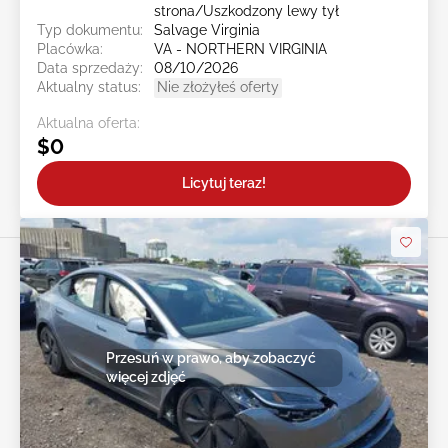
strona/Uszkodzony lewy tył
Typ dokumentu:
Salvage Virginia
Placówka:
VA - NORTHERN VIRGINIA
Data sprzedaży:
08/10/2026
Aktualny status:
Nie złożyłeś oferty
Aktualna oferta:
$0
Licytuj teraz!
Przesuń w prawo, aby zobaczyć
więcej zdjęć