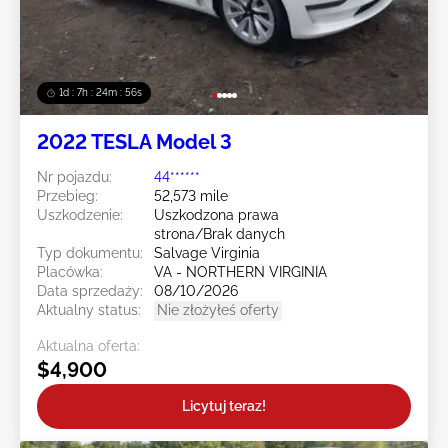
1d : 7h : 24m : 54s
2022 TESLA Model 3
Nr pojazdu:
44******
Przebieg:
52,573 mile
Uszkodzenie:
Uszkodzona prawa
strona/Brak danych
Typ dokumentu:
Salvage Virginia
Placówka:
VA - NORTHERN VIRGINIA
Data sprzedaży:
08/10/2026
Aktualny status:
Nie złożyłeś oferty
Aktualna oferta:
$4,900
Licytuj teraz!