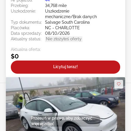
Przebieg:
34,768 mile
Uszkodzenie:
Uszkodzenie
mechaniczne/Brak danych
Typ dokumentu:
Salvage South Carolina
Placówka:
NC - CHARLOTTE
Data sprzedaży:
08/10/2026
Aktualny status:
Nie złożyłeś oferty
Aktualna oferta:
$0
Licytuj teraz!
Przesuń w prawo, aby zobaczyć
więcej zdjęć