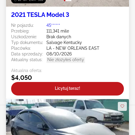
2021 TESLA Model 3
Nr pojazdu:
45******
Przebieg:
111,341 mile
Uszkodzenie:
Brak danych
Typ dokumentu:
Salvage Kentucky
Placówka:
LA - NEW ORLEANS EAST
Data sprzedaży:
08/10/2026
Aktualny status:
Nie złożyłeś oferty
Aktualna oferta:
$4,050
Licytuj teraz!