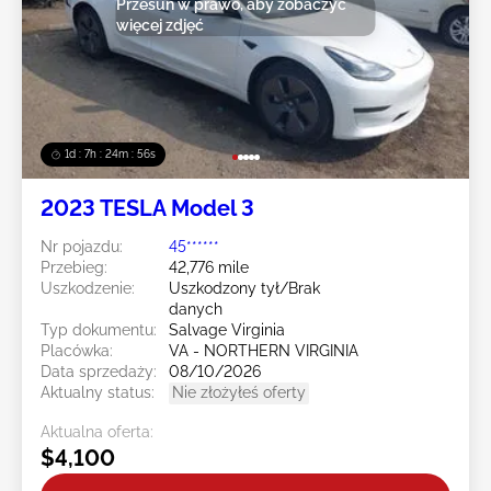
Przesuń w prawo, aby zobaczyć
więcej zdjęć
1d : 7h : 24m : 54s
2023 TESLA Model 3
Nr pojazdu:
45******
Przebieg:
42,776 mile
Uszkodzenie:
Uszkodzony tył/Brak
danych
Typ dokumentu:
Salvage Virginia
Placówka:
VA - NORTHERN VIRGINIA
Data sprzedaży:
08/10/2026
Aktualny status:
Nie złożyłeś oferty
Aktualna oferta:
$4,100