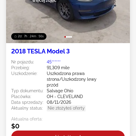
więcej zdjęć
2d : 7h : 24m : 54s
2018 TESLA Model 3
Nr pojazdu:
45******
Przebieg:
91,309 mile
Uszkodzenie:
Uszkodzona prawa
strona/Uszkodzony lewy
przód
Typ dokumentu:
Salvage Ohio
Placówka:
OH - CLEVELAND
Data sprzedaży:
08/11/2026
Aktualny status:
Nie złożyłeś oferty
Aktualna oferta:
$0