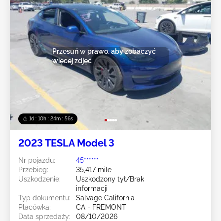
Przesuń w prawo, aby zobaczyć
więcej zdjęć
1d : 10h : 24m : 54s
2023 TESLA Model 3
Nr pojazdu:
45******
Przebieg:
35,417 mile
Uszkodzenie:
Uszkodzony tył/Brak
informacji
Typ dokumentu:
Salvage California
Placówka:
CA - FREMONT
Data sprzedaży:
08/10/2026