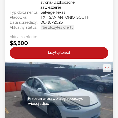
strona/Uszkodzone
zawieszenie
Typ dokumentu:
Salvage Texas
Placówka:
TX - SAN ANTONIO-SOUTH
Data sprzedaży:
08/10/2026
Aktualny status:
Nie złożyłeś oferty
Aktualna oferta:
$5,600
Licytuj teraz!
Przesuń w prawo, aby zobaczyć
więcej zdjęć