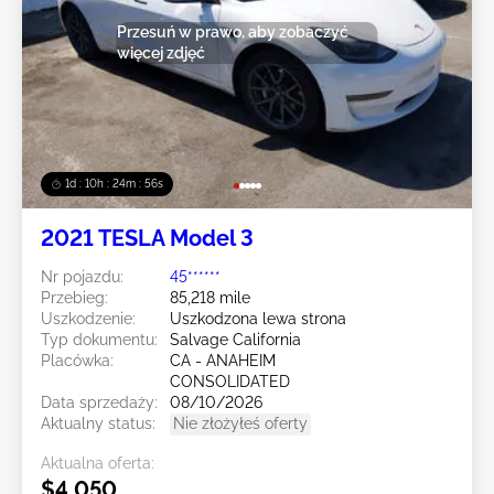
Przesuń w prawo, aby zobaczyć
więcej zdjęć
1d : 10h : 24m : 54s
2021 TESLA Model 3
Nr pojazdu:
45******
Przebieg:
85,218 mile
Uszkodzenie:
Uszkodzona lewa strona
Typ dokumentu:
Salvage California
Placówka:
CA - ANAHEIM
CONSOLIDATED
Data sprzedaży:
08/10/2026
Aktualny status:
Nie złożyłeś oferty
Aktualna oferta:
$4,050