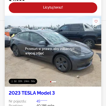
Licytuj teraz!
Przesuń w prawo, aby zobaczyć
więcej zdjęć
1d : 10h : 24m : 54s
2023 TESLA Model 3
Nr pojazdu:
45******
Przebieg:
40,186 mile