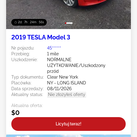
2d : 7h : 24m : 54s
2019 TESLA Model 3
Nr pojazdu:
45******
Przebieg:
1 mile
Uszkodzenie:
NORMALNE
UŻYTKOWANIE/Uszkodzony
przód
Typ dokumentu:
Clear New York
Placówka:
NY - LONG ISLAND
Data sprzedaży:
08/11/2026
Aktualny status:
Nie złożyłeś oferty
Aktualna oferta:
$0
Licytuj teraz!