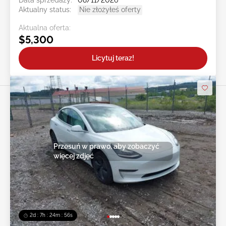
Data sprzedaży:
08/11/2026
Aktualny status:
Nie złożyłeś oferty
Aktualna oferta:
$5,300
Licytuj teraz!
Przesuń w prawo, aby zobaczyć
więcej zdjęć
2d : 7h : 24m : 54s