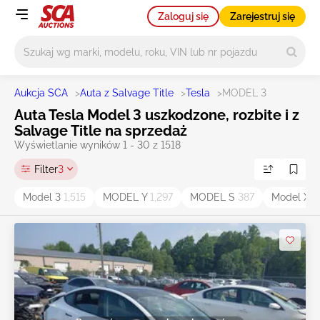
Zaloguj się
Zarejestruj się
Główne wyszukiwanie
Aukcja SCA
>
Auta z Salvage Title
>
Tesla
>
MODEL 3
Auta Tesla Model 3 uszkodzone, rozbite i z
Salvage Title na sprzedaż
Wyświetlanie wyników 1 - 30 z 1518
Filter
3
Model 3
1,515
MODEL Y
1,297
MODEL S
387
Model X
2