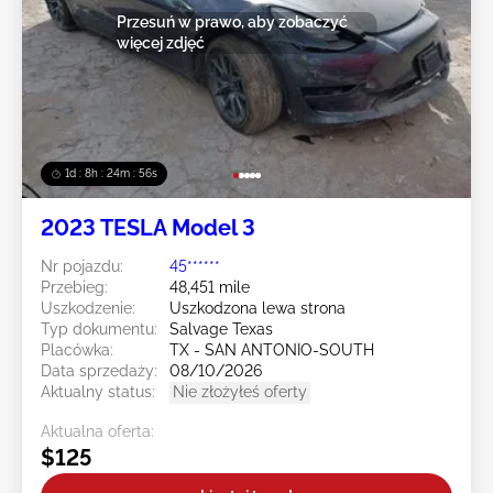
Przesuń w prawo, aby zobaczyć
więcej zdjęć
1d : 8h : 24m : 54s
2023 TESLA Model 3
Nr pojazdu:
45******
Przebieg:
48,451 mile
Uszkodzenie:
Uszkodzona lewa strona
Typ dokumentu:
Salvage Texas
Placówka:
TX - SAN ANTONIO-SOUTH
Data sprzedaży:
08/10/2026
Aktualny status:
Nie złożyłeś oferty
Aktualna oferta:
$125