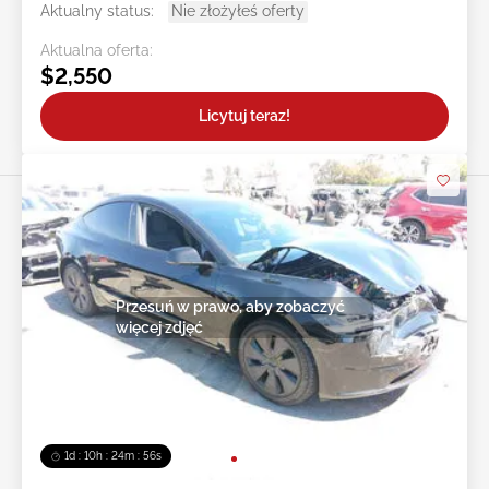
Aktualny status:
Nie złożyłeś oferty
Aktualna oferta:
$2,550
Licytuj teraz!
Przesuń w prawo, aby zobaczyć
więcej zdjęć
1d : 10h : 24m : 54s