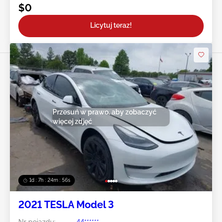
$0
Licytuj teraz!
Przesuń w prawo, aby zobaczyć
więcej zdjęć
1d : 7h : 24m : 54s
2021 TESLA Model 3
Nr pojazdu:
44******