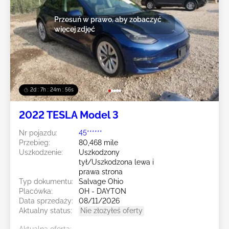
Przesuń w prawo, aby zobaczyć
więcej zdjęć
2d : 7h : 24m : 54s
2022 TESLA Model 3
Nr pojazdu:
45******
Przebieg:
80,468 mile
Uszkodzenie:
Uszkodzony
tył/Uszkodzona lewa i
prawa strona
Typ dokumentu:
Salvage Ohio
Placówka:
OH - DAYTON
Data sprzedaży:
08/11/2026
Aktualny status:
Nie złożyłeś oferty
Aktualna oferta: