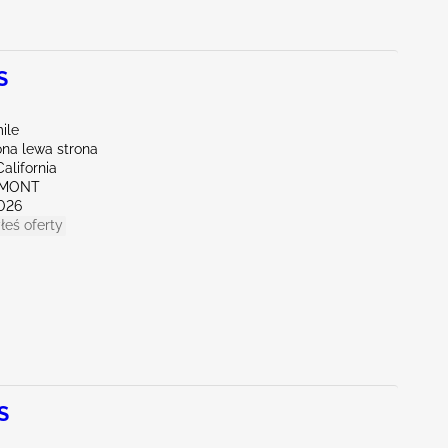
S
ile
na lewa strona
alifornia
EMONT
026
łeś oferty
S