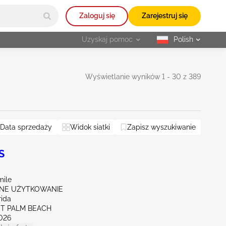
Zaloguj się
Zarejestruj się
Uzyskaj pomoc
Polish
selected
Wyświetlanie wyników 1 - 30 z 389
Data sprzedaży
Widok siatki
Zapisz wyszukiwanie
S
mile
NE UŻYTKOWANIE
rida
ST PALM BEACH
026