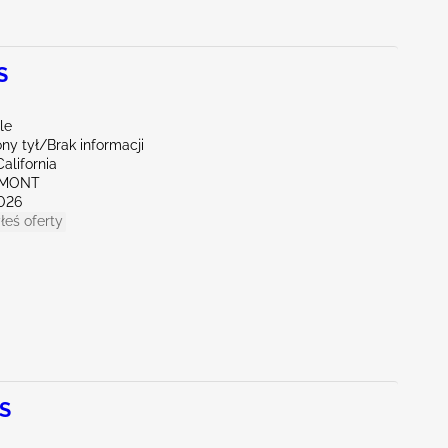
S
le
y tył/Brak informacji
alifornia
EMONT
026
łeś oferty
 S