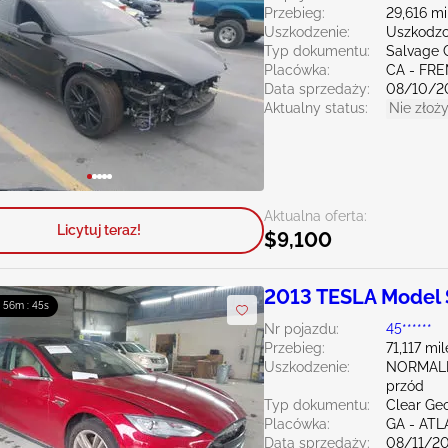
Przebieg:
29,616 mi
Uszkodzenie:
Uszkodzon
Typ dokumentu:
Salvage C
Placówka:
CA - FR
Data sprzedaży:
08/10/2
Aktualny status:
Nie złoży
Aktualna oferta:
Licytuj teraz!
$9,100
2013 TESLA Model 
: 56m : 43s
Nr pojazdu:
45******
Przebieg:
71,117 mil
Uszkodzenie:
NORMAL
przód
Typ dokumentu:
Clear Ge
Placówka:
GA - AT
Data sprzedaży:
08/11/2