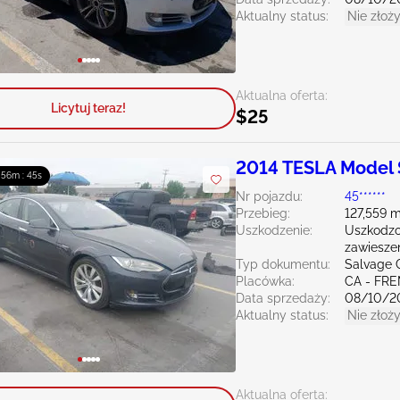
Aktualny status:
Nie złoży
Aktualna oferta:
Licytuj teraz!
$25
2014 TESLA Model 
: 56m : 43s
Nr pojazdu:
45******
Przebieg:
127,559 m
Uszkodzenie:
Uszkodzo
zawiesze
Typ dokumentu:
Salvage C
Placówka:
CA - FR
Data sprzedaży:
08/10/2
Aktualny status:
Nie złoży
Aktualna oferta: