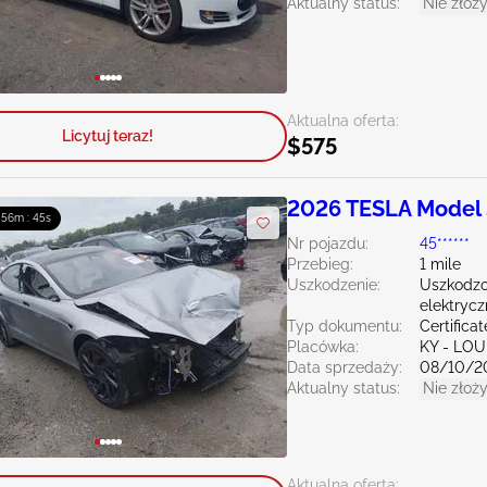
Aktualny status:
Nie złoży
Aktualna oferta:
Licytuj teraz!
$575
2026 TESLA Model
: 56m : 43s
Nr pojazdu:
45******
Przebieg:
1 mile
Uszkodzenie:
Uszkodzo
elektryc
Typ dokumentu:
Certifica
Placówka:
KY - LO
Data sprzedaży:
08/10/2
Aktualny status:
Nie złoży
Aktualna oferta: