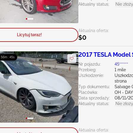
Aktualny status:
Nie złoży
Aktualna oferta:
Licytuj teraz!
$0
2017 TESLA Model 
: 56m : 43s
Nr pojazdu:
45******
Przebieg:
1 mile
Uszkodzenie:
Uszkodzo
strona
Typ dokumentu:
Salvage 
Placówka:
OH - DA
Data sprzedaży:
08/11/2
Aktualny status:
Nie złoży
Aktualna oferta: