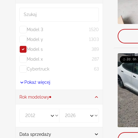
Szukaj
Model 3
1520
Model y
1303
Model s
389
Model x
287
2d : 6h 
Cybertruck
63
Pokaż więcej
Rok modelowy
Rocznik od
Rocznik do
Data sprzedaży