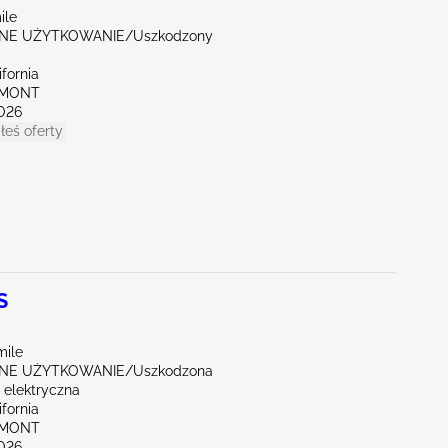
ile
NE UŻYTKOWANIE/Uszkodzony
ifornia
EMONT
026
łeś oferty
S
mile
NE UŻYTKOWANIE/Uszkodzona
a elektryczna
ifornia
EMONT
026