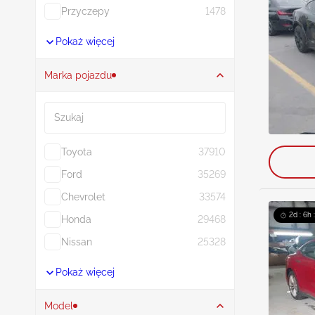
Przyczepy
1478
Pokaż więcej
Marka pojazdu
Szukaj
Toyota
37910
Ford
35269
Chevrolet
33574
2d : 6h 
Honda
29468
Nissan
25328
Pokaż więcej
Model