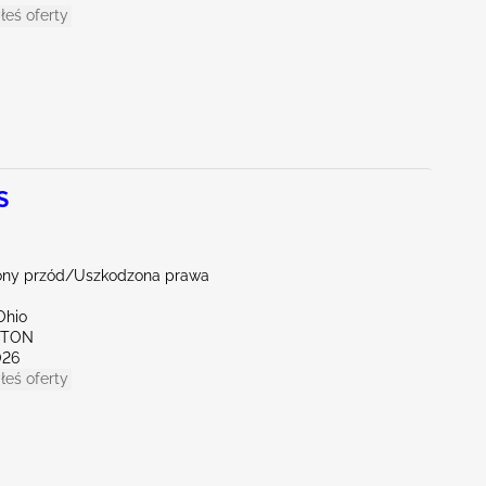
łeś oferty
S
ny przód/Uszkodzona prawa
Ohio
YTON
026
łeś oferty