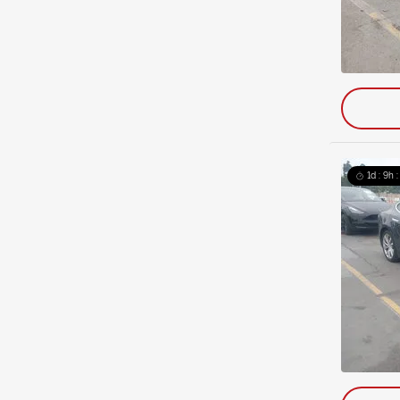
1d : 9h 