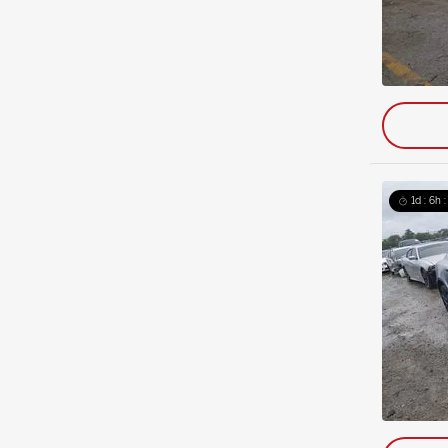
1d : 6h 