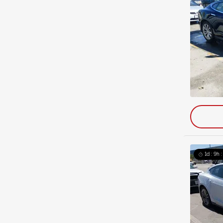
1d : 9h 