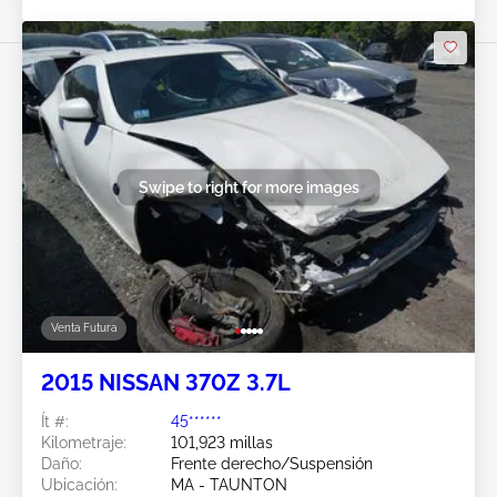
Swipe to right for more images
Venta Futura
2015 NISSAN 370Z 3.7L
Ít #:
45******
Kilometraje:
101,923 millas
Daño:
Frente derecho/Suspensión
Ubicación:
MA - TAUNTON