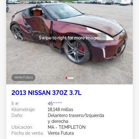
Swipe to right for more images
Venta Futura
2013 NISSAN 370Z 3.7L
Ít #:
45******
Kilometraje:
18,148 millas
Daño:
Delantero trasero/Izquierda
y derecha
Ubicación:
MA - TEMPLETON
Fecha de venta:
Venta Futura