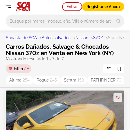
Entrar
Registrarse Ahora
Main search
Subasta de SCA
>
Autos salvados
>
Nissan
>
370Z
>
State NY
Carros Dañados, Salvage & Chocados
Nissan 370z en Venta en New York (NY)
Mostrando resultado 1 - 7 de 7
Filter
7
Altima
254
Rogue
245
Sentra
159
PATHFINDER
70