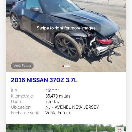
Swipe to right for more images
Venta Futura
2016 NISSAN 370Z 3.7L
Ít #:
45******
Kilometraje:
35,473 millas
Daño:
Interfaz
Ubicación:
NJ - AVENEL NEW JERSEY
Fecha de venta:
Venta Futura