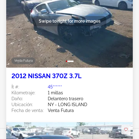
Swipe to right for more images
Venta Futura
2012 NISSAN 370Z 3.7L
Ít #:
45******
Kilometraje:
1 millas
Daño:
Delantero trasero
Ubicación:
NY - LONG ISLAND
Fecha de venta:
Venta Futura