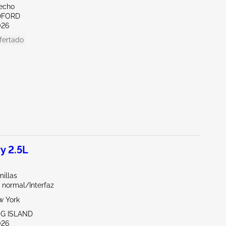
echo
DFORD
026
fertado
y 2.5L
illas
 normal/Interfaz
w York
NG ISLAND
026