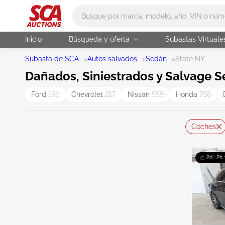
Main search
Inicio
Búsqueda y oferta
Subastas Virtuale
Subasta de SCA
>
Autos salvados
>
Sedán
>
State NY
Dañados, Siniestrados y Salvage S
Ford
196
Chevrolet
217
Nissan
559
Honda
758
Coches
2d : 2h 