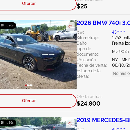
Ofertar
$25
2026 BMW 740i 3.
: 18m : 25s
Ít #:
45******
Kilometraje:
1,753 mil
Daño:
Frente iz
Tipo de
Mv-907a 
documento:
Ubicación:
NY - ME
Fecha de venta:
08/10/2
Estado de la
No has o
oferta:
Oferta actual:
Ofertar
$24,800
2019 MERCEDES-BE
: 18m : 25s
Ít #:
45******