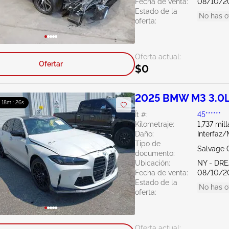
Fecha de venta:
08/10/2
Estado de la
No has o
oferta:
Oferta actual:
Ofertar
$0
2025 BMW M3 3.0
: 18m : 25s
Ít #:
45******
Kilometraje:
1,737 mill
Daño:
Interfaz
Tipo de
Salvage C
documento:
Ubicación:
NY - DR
Fecha de venta:
08/10/2
Estado de la
No has o
oferta:
Oferta actual: