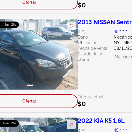
Ofertar
$0
2013 NISSAN Sentr
 : 48m : 25s
Ít #:
45******
Daño:
Mecánic
Ubicación:
NY - ME
Fecha de venta:
08/11/2
Estado de la
No has o
oferta:
Oferta actual:
Ofertar
$0
2022 KIA K5 1.6L
 : 48m : 25s
Ít #:
45******