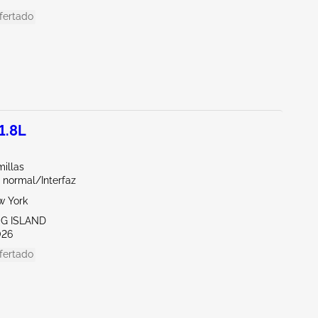
fertado
1.8L
illas
 normal/Interfaz
w York
NG ISLAND
026
fertado