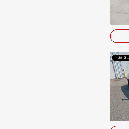
2d : 2h 