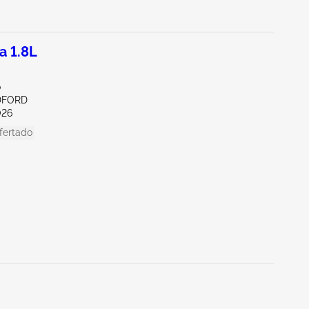
a 1.8L
o
DFORD
026
fertado