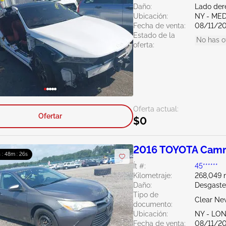
Daño:
Lado der
Ubicación:
NY - ME
Fecha de venta:
08/11/2
Estado de la
No has o
oferta:
Oferta actual:
Ofertar
$0
2016 TOYOTA Camr
 : 48m : 25s
Ít #:
45******
Kilometraje:
268,049 m
Daño:
Desgaste
Tipo de
Clear Ne
documento:
Ubicación:
NY - LO
Fecha de venta:
08/11/2