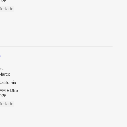
026
fertado
L
as
/Marco
alifornia
EAM RIDES
026
fertado