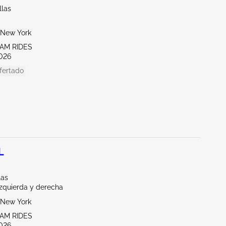
llas
New York
EAM RIDES
026
fertado
L
las
Izquierda y derecha
New York
EAM RIDES
026