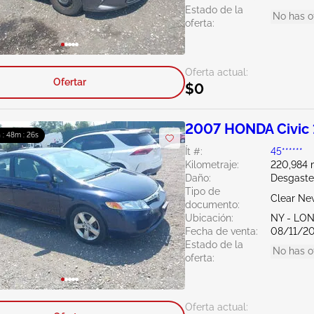
Estado de la
No has o
oferta:
Oferta actual:
Ofertar
$0
2007 HONDA Civic 
 : 48m : 25s
Ít #:
45******
Kilometraje:
220,984 m
Daño:
Desgaste
Tipo de
Clear Ne
documento:
Ubicación:
NY - LO
Fecha de venta:
08/11/2
Estado de la
No has o
oferta:
Oferta actual: