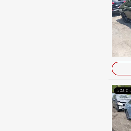
2d : 2h 