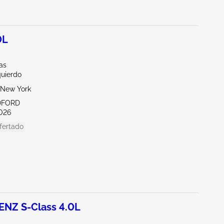
0L
las
quierdo
New York
DFORD
026
fertado
NZ S-Class 4.0L