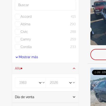
Accord
415
Altima
290
Civic
288
Camry
259
Corolla
233
Mostrar más
Año
2d : 22h
De
A
Día de venta