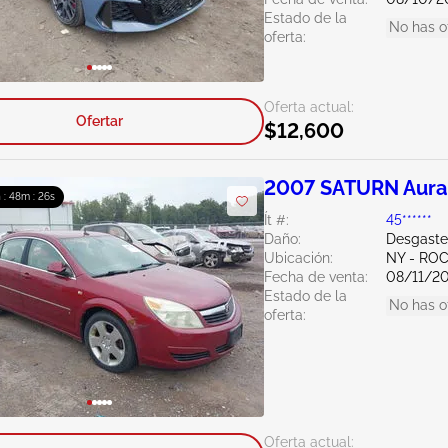
Estado de la
No has o
oferta:
Oferta actual:
Ofertar
$12,600
2007 SATURN Aura
 : 48m : 25s
Ít #:
45******
Daño:
Desgaste
Ubicación:
NY - RO
Fecha de venta:
08/11/2
Estado de la
No has o
oferta:
Oferta actual: