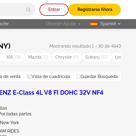
Entrar
Registrarse Ahora
oche
Obtener Ayuda
Spanish
selected
NY)
Mostrando resultado 1 - 30 de 4643
KIA
194
Mazda
70
Chrysler
49
Subaru
107
Lexus
91
a de venta
Vista de cuadrícula
Guardar Búsqueda
NZ E-Class 4L V8 FI DOHC 32V NF4
llas
Por todas partes
New York
EAM RIDES