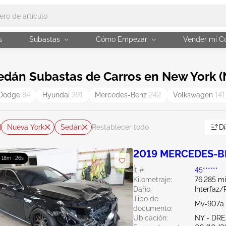
s
Subastas
Cómo Empezar
Vender mi C
edán Subastas de Carros en New York (
Dodge
84
Hyundai
391
Mercedes-Benz
242
Volkswagen
141
Nueva York
Sedán
Dí
Restablecer todo
2019 MERCEDES-BE
: 18m : 25s
Ít #:
45******
Kilometraje:
76,285 mi
Daño:
Interfaz/
Tipo de
Mv-907a 
documento:
Ubicación:
NY - DR