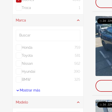
Troca
1
Marca
2d : 22h
Buscar
Honda
759
Toyota
581
Nissan
562
Hyundai
390
BMW
325
Mostrar más
Modelo
2d : 22h
Buscar