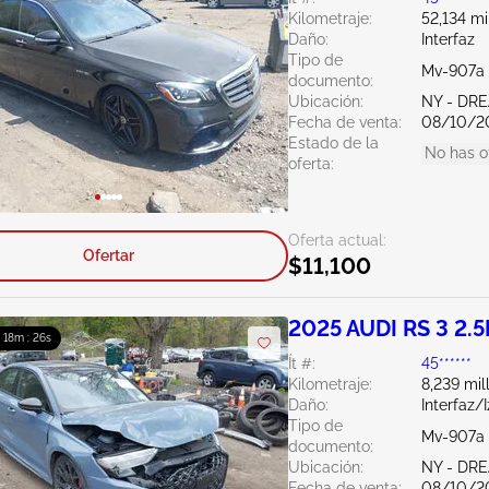
Kilometraje:
52,134 mi
Daño:
Interfaz
Tipo de
Mv-907a 
documento:
Ubicación:
NY - DR
Fecha de venta:
08/10/2
Estado de la
No has o
oferta:
Oferta actual:
Ofertar
$11,100
2025 AUDI RS 3 2.5
: 18m : 25s
Ít #:
45******
Kilometraje:
8,239 mil
Daño:
Interfaz/
Tipo de
Mv-907a 
documento:
Ubicación:
NY - DR
Fecha de venta:
08/10/2