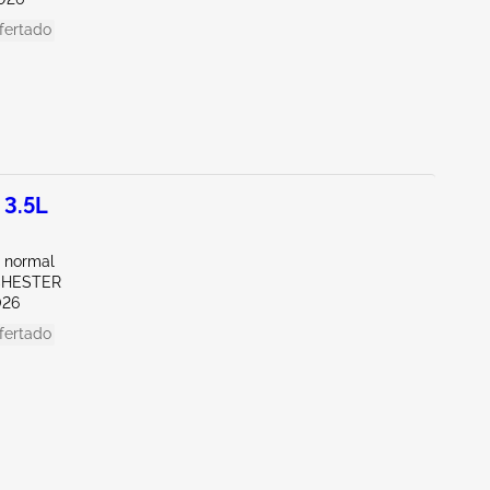
fertado
 3.5L
 normal
CHESTER
026
fertado