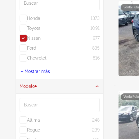
Venta Futu
Honda
1373
Toyota
1091
Nissan
977
Ford
835
Chevrolet
816
Mostrar más
Modelo
Buscar
Venta Futu
Altima
248
Rogue
239