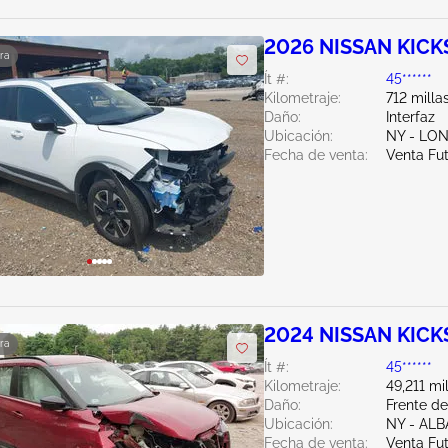
2026 NISSAN KICK
ra
Ít #:
45******
Kilometraje:
712 milla
Daño:
Interfaz
Ubicación:
NY - LO
Fecha de venta:
Venta Fu
2024 NISSAN KICKS
ra
Ít #:
45******
Kilometraje:
49,211 mi
Daño:
Frente de
Ubicación:
NY - AL
Fecha de venta:
Venta Fu