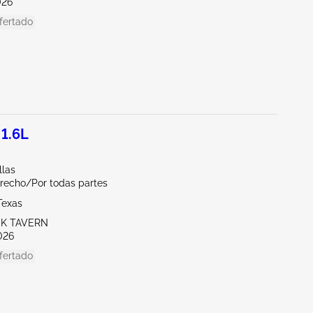
026
fertado
 1.6L
llas
erecho/Por todas partes
Texas
CK TAVERN
026
fertado