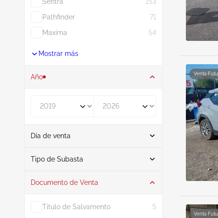
Sentra
153
Pathfinder
71
Maxima
54
Mostrar más
Venta Futu
Año
De
A
Día de venta
De
A
Tipo de Subasta
Documento de Venta
Subasta
27
Titulo de Salvamento
5
Venta Futu