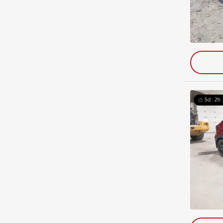
5d : 2h 