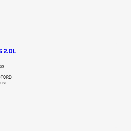
S 2.0L
las
DFORD
tura