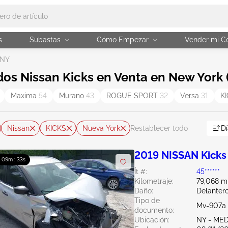
s
Subastas
Cómo Empezar
Vender mi C
 NY
os Nissan Kicks en Venta en New York 
Maxima
54
Murano
43
ROGUE SPORT
32
Versa
31
K
Nissan
KICKS
Nueva York
Dí
Restablecer todo
2019 NISSAN Kicks
: 09m : 32s
Ít #:
45******
Kilometraje:
79,068 mi
Daño:
Delantero
Tipo de
Mv-907a 
documento:
Ubicación:
NY - ME