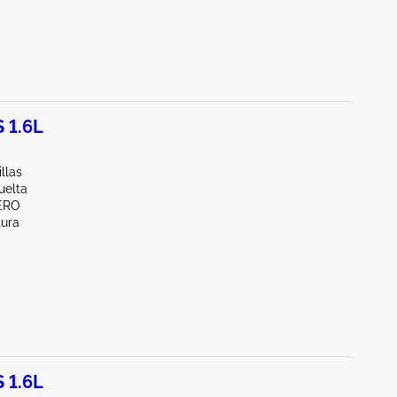
 1.6L
illas
uelta
ERO
tura
 1.6L