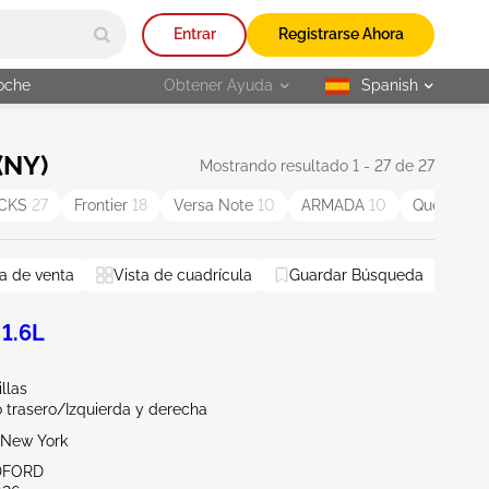
Entrar
Registrarse Ahora
oche
Obtener Ayuda
Spanish
selected
(NY)
Mostrando resultado 1 - 27 de 27
ICKS
27
Frontier
18
Versa Note
10
ARMADA
10
Quest
5
a de venta
Vista de cuadrícula
Guardar Búsqueda
 1.6L
llas
 trasero/Izquierda y derecha
New York
DFORD