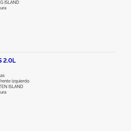
NG ISLAND
tura
 2.0L
las
Frente izquierdo
ATEN ISLAND
tura