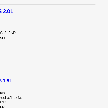
S 2.0L
s
NG ISLAND
tura
 1.6L
llas
recho/Interfaz
BANY
tura