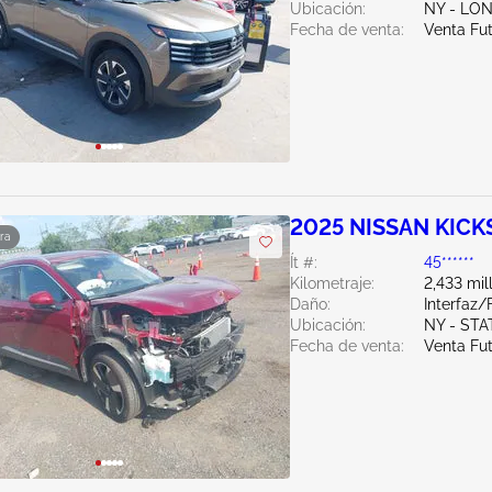
Ubicación:
NY - LO
Fecha de venta:
Venta Fu
2025 NISSAN KICKS
ra
Ít #:
45******
Kilometraje:
2,433 mil
Daño:
Interfaz/
Ubicación:
NY - ST
Fecha de venta:
Venta Fu