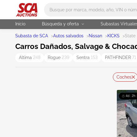
Main search
Inicio
Búsqueda y oferta
Subastas Virtuale
Subasta de SCA
>
Autos salvados
>
Nissan
>
KICKS
>
State
Carros Dañados, Salvage & Chocad
Altima
248
Rogue
239
Sentra
153
PATHFINDER
71
Coches
4d : 2h 