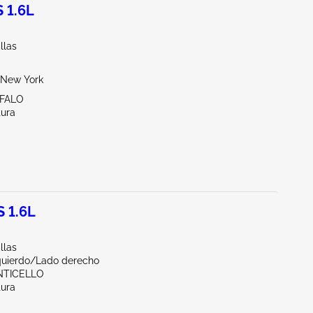
 1.6L
llas
New York
FFALO
tura
 1.6L
llas
zquierdo/Lado derecho
NTICELLO
tura