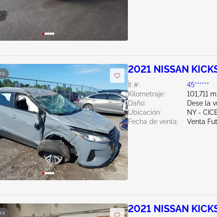
2021 NISSAN KICKS
ra
Ít #:
45******
Kilometraje:
101,711 m
Daño:
Dese la v
Ubicación:
NY - CIC
Fecha de venta:
Venta Fu
2021 NISSAN KICKS
ra