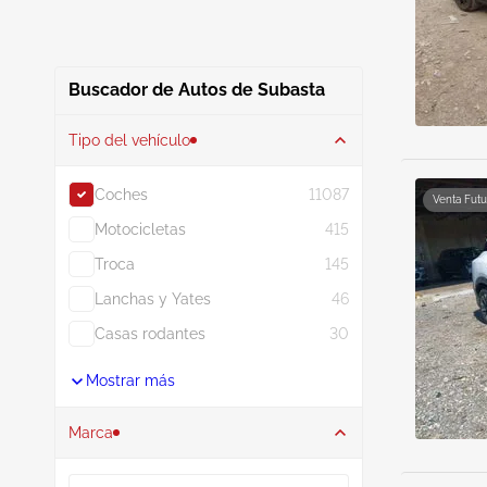
Buscador de Autos de Subasta
Tipo del vehículo
Coches
11087
Venta Futu
Motocicletas
415
Troca
145
Lanchas y Yates
46
Casas rodantes
30
Mostrar más
Marca
Buscar