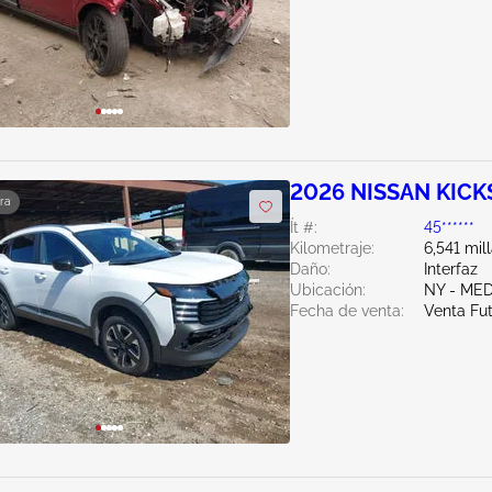
2026 NISSAN KICK
ra
Ít #:
45******
Kilometraje:
6,541 mil
Daño:
Interfaz
Ubicación:
NY - ME
Fecha de venta:
Venta Fu