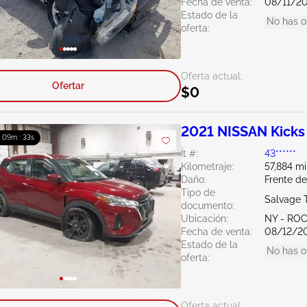
Fecha de venta:
08/11/2
Estado de la
No has o
oferta:
Oferta actual:
Ofertar
$0
2021 NISSAN Kicks
: 09m : 32s
Ít #:
43******
Kilometraje:
57,884 mi
Daño:
Frente d
Tipo de
Salvage 
documento:
Ubicación:
NY - RO
Fecha de venta:
08/12/2
Estado de la
No has o
oferta:
Oferta actual: