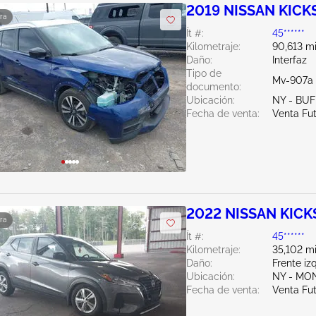
2019 NISSAN KICKS
ra
Ít #:
45******
Kilometraje:
90,613 mi
Daño:
Interfaz
Tipo de
Mv-907a 
documento:
Ubicación:
NY - BU
Fecha de venta:
Venta Fu
2022 NISSAN KICKS
ra
Ít #:
45******
Kilometraje:
35,102 mi
Daño:
Frente i
Ubicación:
NY - MO
Fecha de venta:
Venta Fu