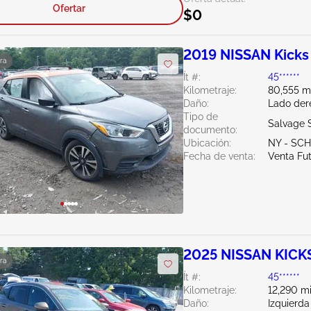
Ofertar
$0
2019 NISSAN Kicks
ra
Ít #:
45******
Kilometraje:
80,555 mi
Daño:
Lado der
Tipo de
Salvage 
documento:
Ubicación:
NY - SC
Fecha de venta:
Venta Fu
2025 NISSAN KICKS
ra
Ít #:
45******
Kilometraje:
12,290 mi
Daño:
Izquierda