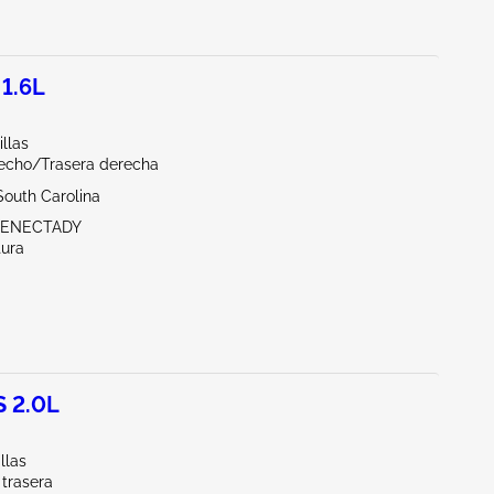
 1.6L
llas
echo/Trasera derecha
South Carolina
HENECTADY
tura
 2.0L
llas
 trasera