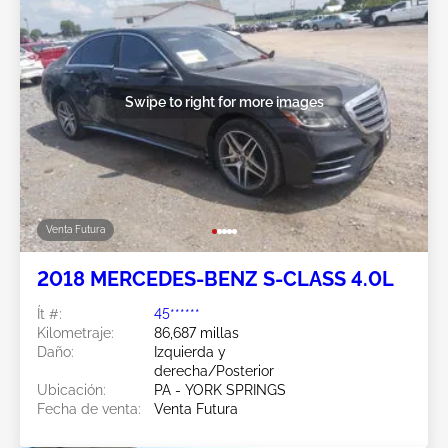
Swipe to right for more images
Venta Futura
2018 MERCEDES-BENZ S-CLASS 4.0L
Ít #:
45******
Kilometraje:
86,687 millas
Daño:
Izquierda y
derecha/Posterior
Ubicación:
PA - YORK SPRINGS
Fecha de venta:
Venta Futura