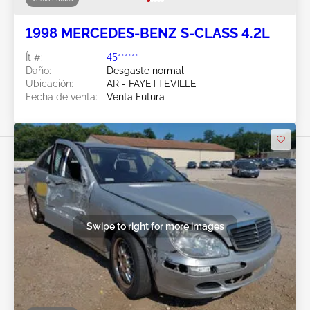
1998 MERCEDES-BENZ S-CLASS 4.2L
Ít #:
45******
Daño:
Desgaste normal
Ubicación:
AR - FAYETTEVILLE
Fecha de venta:
Venta Futura
Swipe to right for more images