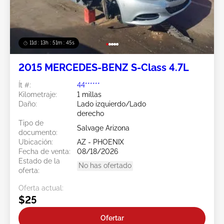
11d : 13h : 51m : 43s
2015 MERCEDES-BENZ S-Class 4.7L
Ít #:
44******
Kilometraje:
1 millas
Daño:
Lado izquierdo/Lado
derecho
Tipo de
Salvage Arizona
documento:
Ubicación:
AZ - PHOENIX
Fecha de venta:
08/18/2026
Estado de la
No has ofertado
oferta:
Oferta actual:
$25
Ofertar