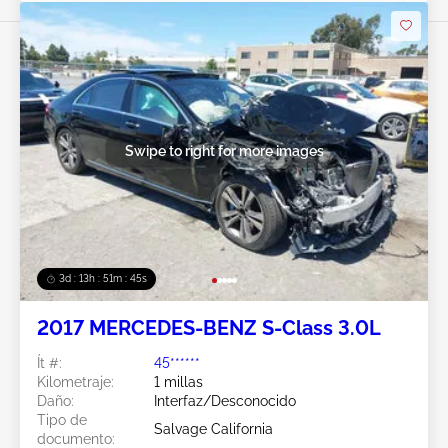
Swipe to right for more images
3d : 13h : 51m : 43s
2017 MERCEDES-BENZ S-Class 3.0L
Ít #:
45******
Kilometraje:
1 millas
Daño:
Interfaz/Desconocido
Tipo de
Salvage California
documento: