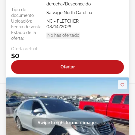
derecha/Desconocido
Tipo de
Salvage North Carolina
documento:
Ubicación:
NC - FLETCHER
Fecha de venta:
08/14/2026
Estado de la
No has ofertado
oferta:
Oferta actual:
$0
Ofertar
Swipe to right for more images