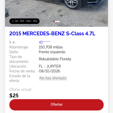
3d : 10h : 51m : 43s
2015 MERCEDES-BENZ S-Class 4.7L
Ít #:
45******
Kilometraje:
150,708 millas
Daño:
Frente izquierdo
Tipo de
Rebuildable Florida
documento:
Ubicación:
FL - JUPITER
Fecha de venta:
08/10/2026
Estado de la
No has ofertado
oferta:
Oferta actual:
$25
Ofertar