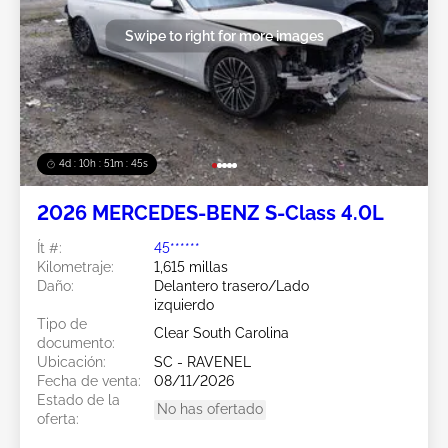
Swipe to right for more images
4d : 10h : 51m : 43s
2026 MERCEDES-BENZ S-Class 4.0L
Ít #:
45******
Kilometraje:
1,615 millas
Daño:
Delantero trasero/Lado
izquierdo
Tipo de
Clear South Carolina
documento:
Ubicación:
SC - RAVENEL
Fecha de venta:
08/11/2026
Estado de la
No has ofertado
oferta: