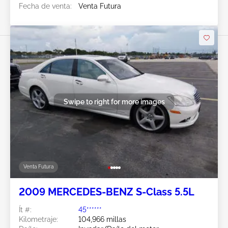
Fecha de venta:
Venta Futura
Swipe to right for more images
Venta Futura
2009 MERCEDES-BENZ S-Class 5.5L
Ít #:
45******
Kilometraje:
104,966 millas