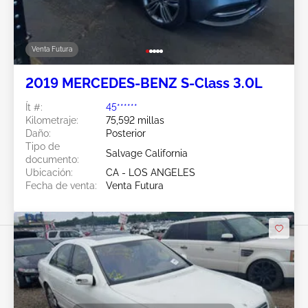
Venta Futura
2019 MERCEDES-BENZ S-Class 3.0L
Ít #:
45******
Kilometraje:
75,592 millas
Daño:
Posterior
Tipo de
Salvage California
documento:
Ubicación:
CA - LOS ANGELES
Fecha de venta:
Venta Futura