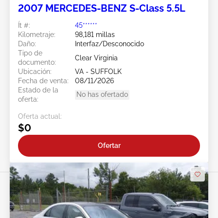
2007 MERCEDES-BENZ S-Class 5.5L
Ít #:
45******
Kilometraje:
98,181 millas
Daño:
Interfaz/Desconocido
Tipo de
Clear Virginia
documento:
Ubicación:
VA - SUFFOLK
Fecha de venta:
08/11/2026
Estado de la
No has ofertado
oferta:
Oferta actual:
$0
Ofertar