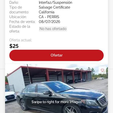
Daño:
Interfaz/Suspensión
Tipo de
Salvage Certificate
documento:
California
Ubicación:
CA - PERRIS
Fecha de venta:
08/07/2026
Estado de la
No has ofertado
oferta:
Oferta actual:
$25
Ofertar
Swipe to right for more images