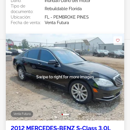
Daño:
Inundar/Daño del motor
Tipo de
Rebuildable Florida
documento:
Ubicación:
FL - PEMBROKE PINES
Fecha de venta:
Venta Futura
Swipe to right for more images
Venta Futura
2012 MERCEDES-BENZ S-Class 3.0L