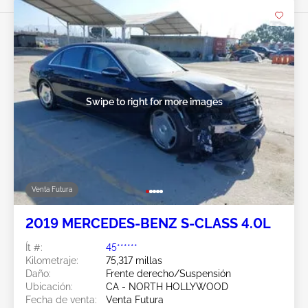
Swipe to right for more images
Venta Futura
2019 MERCEDES-BENZ S-CLASS 4.0L
Ít #:
45******
Kilometraje:
75,317 millas
Daño:
Frente derecho/Suspensión
Ubicación:
CA - NORTH HOLLYWOOD
Fecha de venta:
Venta Futura