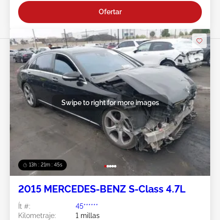
Ofertar
Swipe to right for more images
13h : 21m : 43s
2015 MERCEDES-BENZ S-Class 4.7L
Ít #:
45******
Kilometraje:
1 millas