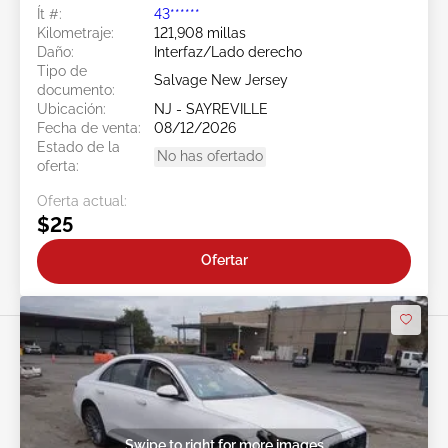
Ít #:
43******
Kilometraje:
121,908 millas
Daño:
Interfaz/Lado derecho
Tipo de
Salvage New Jersey
documento:
Ubicación:
NJ - SAYREVILLE
Fecha de venta:
08/12/2026
Estado de la
No has ofertado
oferta:
Oferta actual:
$25
Ofertar
Swipe to right for more images