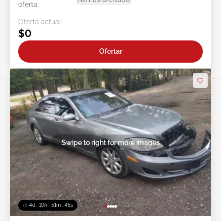
oferta:
Oferta actual:
$0
Ofertar
Swipe to right for more images
4d : 10h : 51m : 43s