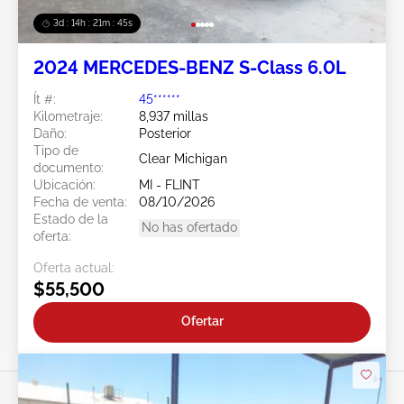
3d : 14h : 21m : 43s
2024 MERCEDES-BENZ S-Class 6.0L
Ít #:
45******
Kilometraje:
8,937 millas
Daño:
Posterior
Tipo de
Clear Michigan
documento:
Ubicación:
MI - FLINT
Fecha de venta:
08/10/2026
Estado de la
No has ofertado
oferta:
Oferta actual:
$55,500
Ofertar