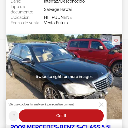
Daño:
Interfaz/Desconocido
Tipo de
Salvage Hawaii
documento:
Ubicación:
HI - PUUNENE
Fecha de venta:
Venta Futura
Swipe to right for more images
We use cookies to analyse & personalise content
Venta Futura
?
Got It
2009 MERCEDES-BENZ S-CLASS 5.5L