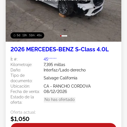
5d : 13h : 51m : 43s
2026 MERCEDES-BENZ S-Class 4.0L
Ít #:
45******
Kilometraje:
7,395 millas
Daño:
Interfaz/Lado derecho
Tipo de
Salvage California
documento:
Ubicación:
CA - RANCHO CORDOVA
Fecha de venta:
08/12/2026
Estado de la
No has ofertado
oferta:
Oferta actual:
$1,050