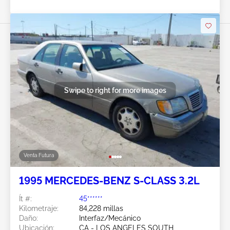
Swipe to right for more images
Venta Futura
1995 MERCEDES-BENZ S-CLASS 3.2L
Ít #:
45******
Kilometraje:
84,228 millas
Daño:
Interfaz/Mecánico
Ubicación:
CA - LOS ANGELES SOUTH