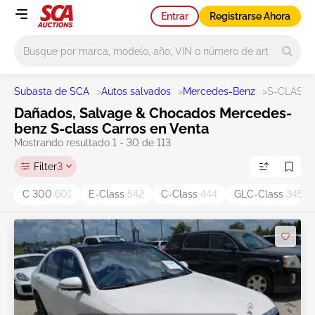
Entrar
Registrarse Ahora
Main search
Subasta de SCA
>
Autos salvados
>
Mercedes-Benz
>
S-CLASS
Dañados, Salvage & Chocados Mercedes-
benz S-class Carros en Venta
Mostrando resultado 1 - 30 de 113
Filter
3
C 300
601
E-Class
542
C-Class
444
GLC-Class
345