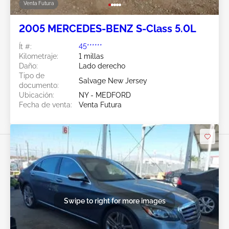
Venta Futura
2005 MERCEDES-BENZ S-Class 5.0L
Ít #:
45******
Kilometraje:
1 millas
Daño:
Lado derecho
Tipo de
Salvage New Jersey
documento:
Ubicación:
NY - MEDFORD
Fecha de venta:
Venta Futura
Swipe to right for more images