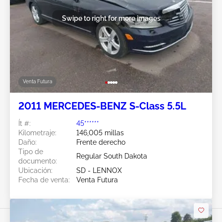
Swipe to right for more images
Venta Futura
2011 MERCEDES-BENZ S-Class 5.5L
Ít #:
45******
Kilometraje:
146,005 millas
Daño:
Frente derecho
Tipo de
Regular South Dakota
documento:
Ubicación:
SD - LENNOX
Fecha de venta:
Venta Futura