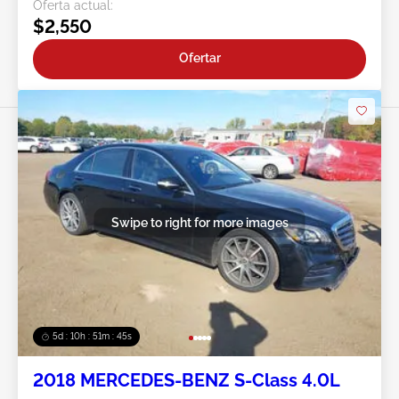
Oferta actual:
$2,550
Ofertar
Swipe to right for more images
5d : 10h : 51m : 43s
2018 MERCEDES-BENZ S-Class 4.0L