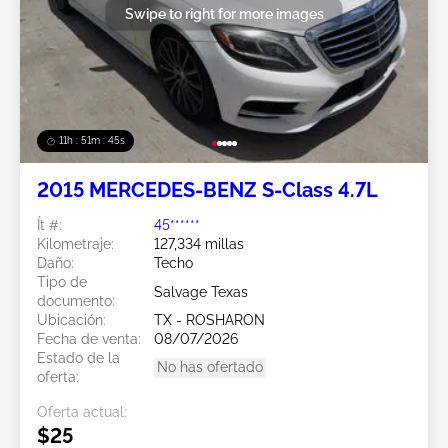
Swipe to right for more images
11h : 51m : 43s
2015 MERCEDES-BENZ S-Class 4.7L
Ít #:
45******
Kilometraje:
127,334 millas
Daño:
Techo
Tipo de
Salvage Texas
documento:
Ubicación:
TX - ROSHARON
Fecha de venta:
08/07/2026
Estado de la
No has ofertado
oferta:
Oferta actual:
$25