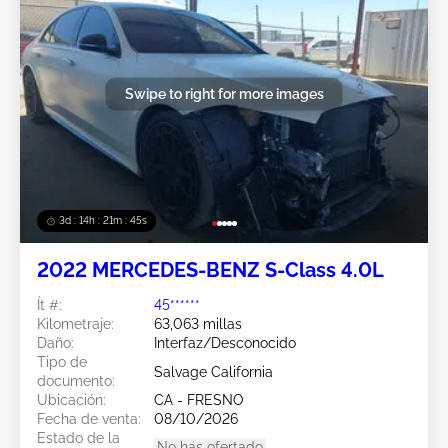
Swipe to right for more images
3d : 14h : 21m : 43s
2022 MERCEDES-BENZ S-Class 4.0L
Ít #:
45******
Kilometraje:
63,063 millas
Daño:
Interfaz/Desconocido
Tipo de
Salvage California
documento:
Ubicación:
CA - FRESNO
Fecha de venta:
08/10/2026
Estado de la
No has ofertado