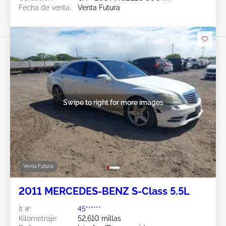
Fecha de venta:
Venta Futura
Swipe to right for more images
Venta Futura
2011 MERCEDES-BENZ S-Class 5.5L
Ít #:
45******
Kilometraje:
52,610 millas