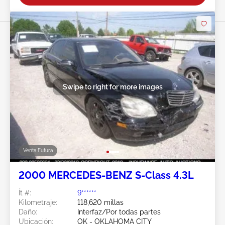
Swipe to right for more images
Venta Futura
2000 MERCEDES-BENZ S-Class 4.3L
Ít #:
9******
Kilometraje:
118,620 millas
Daño:
Interfaz/Por todas partes
Ubicación:
OK - OKLAHOMA CITY