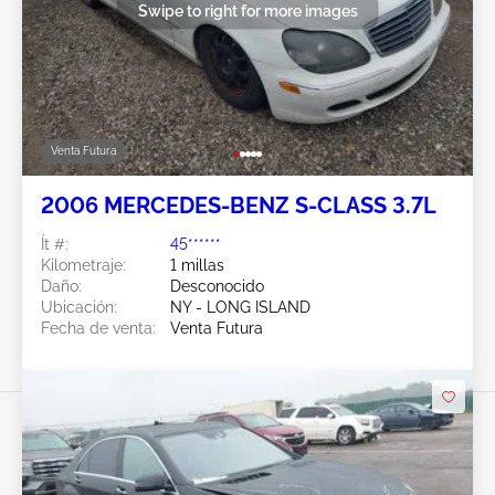
Swipe to right for more images
Venta Futura
2006 MERCEDES-BENZ S-CLASS 3.7L
Ít #:
45******
Kilometraje:
1 millas
Daño:
Desconocido
Ubicación:
NY - LONG ISLAND
Fecha de venta:
Venta Futura