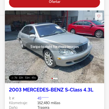
Ofertar
Swipe to right for more images
7d : 10h : 51m : 43s
2003 MERCEDES-BENZ S-Class 4.3L
Ít #:
45******
Kilometraje:
162,480 millas
Daño:
Trasera