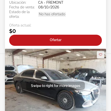
Ubicación:
CA - FREMONT
Fecha de venta:
08/10/2026
Estado de la
No has ofertado
oferta:
Oferta actual:
$0
Ofertar
Swipe to right for more images