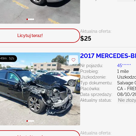
Aktualna oferta:
Licytuj teraz!
$25
2017 MERCEDES-BE
: 49m : 51s
Nr pojazdu:
45******
Przebieg:
1 mile
Uszkodzenie:
Uszkodzo
Typ dokumentu:
Salvage C
Placówka:
CA - FR
Data sprzedaży:
08/10/2
Aktualny status:
Nie złoży
Aktualna oferta: