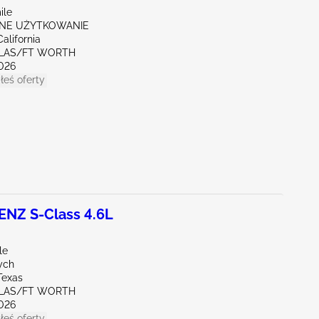
ile
NE UŻYTKOWANIE
alifornia
LLAS/FT WORTH
026
łeś oferty
NZ S-Class 4.6L
le
ych
Texas
LLAS/FT WORTH
026
łeś oferty