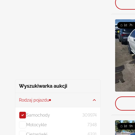
1d : 7h 
Wyszukiwarka aukcji
Rodzaj pojazdu
Samochody
309974
Motocykle
7348
1d : 9h 
Ciężarówki
6331