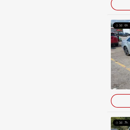
1d : 6h 
1d : 7h 