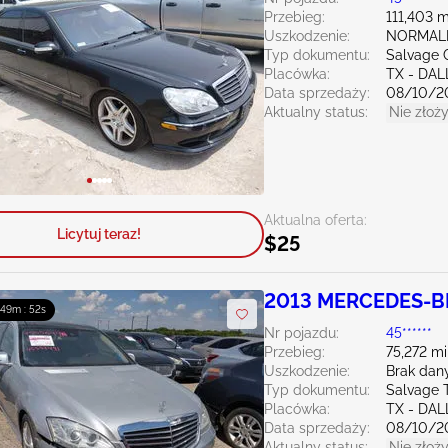
Przebieg:
111,403 m
Uszkodzenie:
NORMAL
Typ dokumentu:
Salvage C
Placówka:
TX - DA
Data sprzedaży:
08/10/2
Aktualny status:
Nie złoży
Aktualna oferta:
Licytuj teraz!
$25
2013 MERCEDES-BE
: 49m : 51s
Nr pojazdu:
45******
Przebieg:
75,272 mi
Uszkodzenie:
Brak dan
Typ dokumentu:
Salvage 
Placówka:
TX - DA
Data sprzedaży:
08/10/2
Aktualny status:
Nie złoży