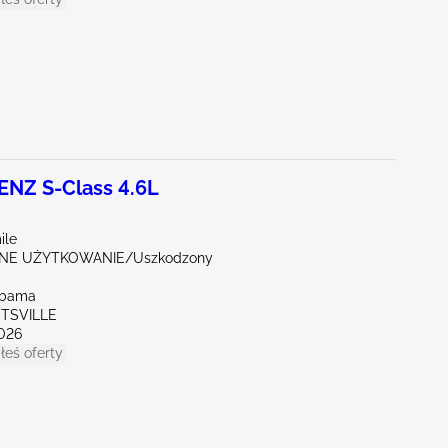
NZ S-Class 4.6L
ile
NE UŻYTKOWANIE/Uszkodzony
abama
NTSVILLE
026
łeś oferty