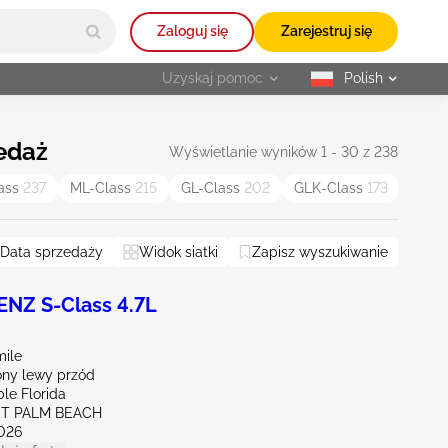
Zaloguj się
Zarejestruj się
Uzyskaj pomoc
Polish
selected
zedaż
Wyświetlanie wyników 1 - 30 z 238
ass
237
ML-Class
215
GL-Class
202
GLK-Class
173
GLB-
Data sprzedaży
Widok siatki
Zapisz wyszukiwanie
NZ S-Class 4.7L
mile
ny lewy przód
le Florida
ST PALM BEACH
026