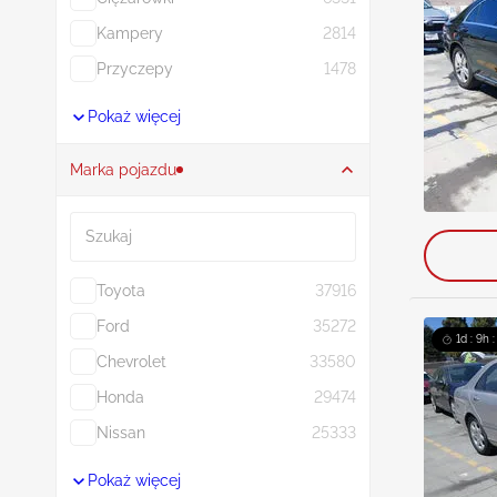
Kampery
2814
Przyczepy
1478
Pokaż więcej
Marka pojazdu
Szukaj
Toyota
37916
Ford
35272
1d : 9h 
Chevrolet
33580
Honda
29474
Nissan
25333
Pokaż więcej