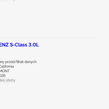
NZ S-Class 3.0L
ny przód/Brak danych
alifornia
EMONT
026
łeś oferty