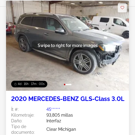
Swipe to right for more images
4d : 16h : 16m : 58s
2020 MERCEDES-BENZ GLS-Class 3.0L
Ít #:
45******
Kilometraje:
93,805 millas
Daño:
Interfaz
Tipo de
Clear Michigan
documento: