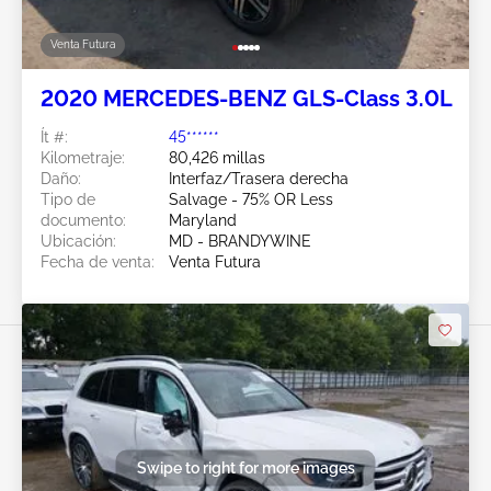
Venta Futura
2020 MERCEDES-BENZ GLS-Class 3.0L
Ít #:
45******
Kilometraje:
80,426 millas
Daño:
Interfaz/Trasera derecha
Tipo de
Salvage - 75% OR Less
documento:
Maryland
Ubicación:
MD - BRANDYWINE
Fecha de venta:
Venta Futura
Swipe to right for more images