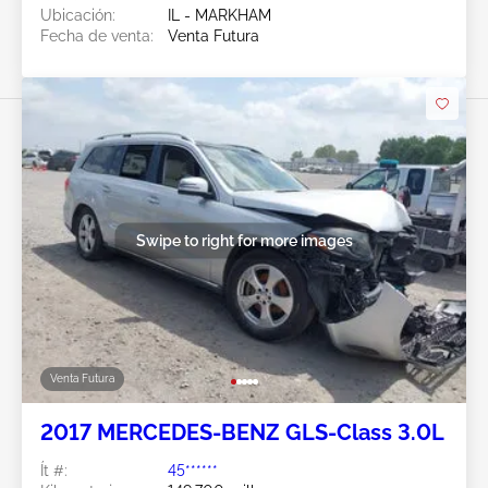
Ubicación:
IL - MARKHAM
Fecha de venta:
Venta Futura
Swipe to right for more images
Venta Futura
2017 MERCEDES-BENZ GLS-Class 3.0L
Ít #:
45******