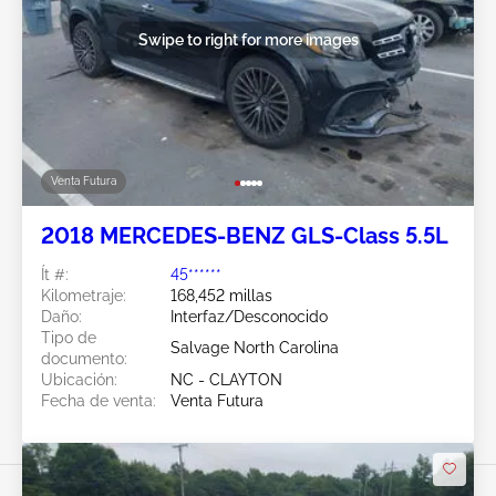
Swipe to right for more images
Venta Futura
2018 MERCEDES-BENZ GLS-Class 5.5L
Ít #:
45******
Kilometraje:
168,452 millas
Daño:
Interfaz/Desconocido
Tipo de
Salvage North Carolina
documento:
Ubicación:
NC - CLAYTON
Fecha de venta:
Venta Futura