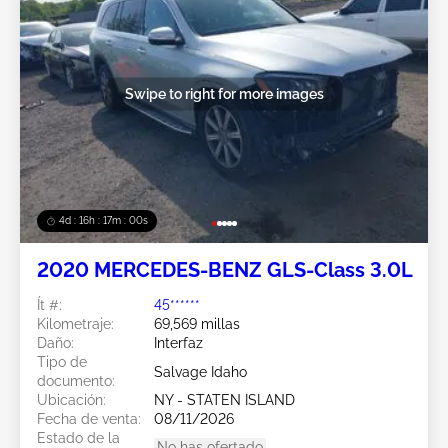
Swipe to right for more images
4d : 16h : 16m : 58s
2020 MERCEDES-BENZ GLS-Class 3.0L
Ít #:
45******
Kilometraje:
69,569 millas
Daño:
Interfaz
Tipo de
Salvage Idaho
documento:
Ubicación:
NY - STATEN ISLAND
Fecha de venta:
08/11/2026
Estado de la
No has ofertado