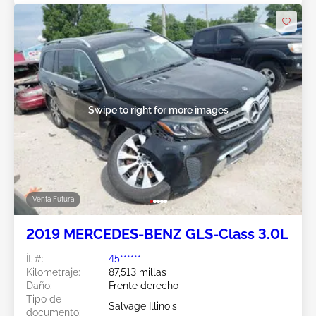
Swipe to right for more images
Venta Futura
2019 MERCEDES-BENZ GLS-Class 3.0L
Ít #:
45******
Kilometraje:
87,513 millas
Daño:
Frente derecho
Tipo de
Salvage Illinois
documento: