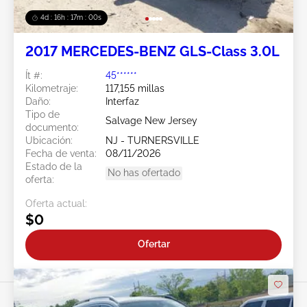
4d : 16h : 16m : 58s
2017 MERCEDES-BENZ GLS-Class 3.0L
Ít #:
45******
Kilometraje:
117,155 millas
Daño:
Interfaz
Tipo de
Salvage New Jersey
documento:
Ubicación:
NJ - TURNERSVILLE
Fecha de venta:
08/11/2026
Estado de la
No has ofertado
oferta:
Oferta actual:
$0
Ofertar