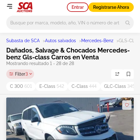
Entrar
Registrarse Ahora
Main search
Subasta de SCA
>
Autos salvados
>
Mercedes-Benz
>
GLS-CLA
Dañados, Salvage & Chocados Mercedes-
benz Gls-class Carros en Venta
Mostrando resultado 1 - 28 de 28
Filter
3
C 300
601
E-Class
542
C-Class
444
GLC-Class
345