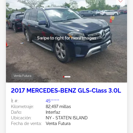
Swipe to right for more images
Venta Futura
2017 MERCEDES-BENZ GLS-Class 3.0L
Ít #:
45******
Kilometraje:
82,497 millas
Daño:
Interfaz
Ubicación:
NY - STATEN ISLAND
Fecha de venta:
Venta Futura