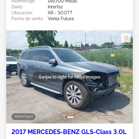
Kilometraje:
149,700 millas
Daño:
Interfaz
Ubicación:
AR - SCOTT
Fecha de venta:
Venta Futura
Swipe to right for more images
Venta Futura
2017 MERCEDES-BENZ GLS-Class 3.0L