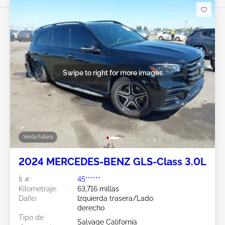
Swipe to right for more images
Venta Futura
2024 MERCEDES-BENZ GLS-Class 3.0L
Ít #:
45******
Kilometraje:
63,716 millas
Daño:
Izquierda trasera/Lado
derecho
Tipo de
Salvage California