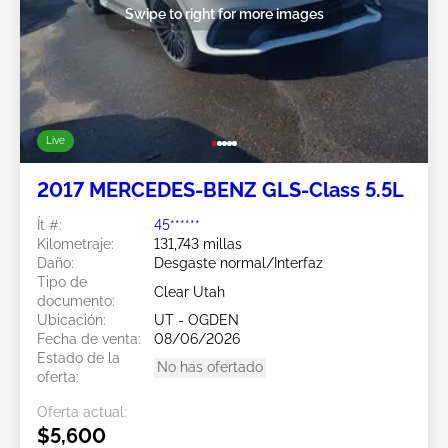
Swipe to right for more images
Live
2017 MERCEDES-BENZ GLS-Class 5.5L
Ít #:
45******
Kilometraje:
131,743 millas
Daño:
Desgaste normal/Interfaz
Tipo de
Clear Utah
documento:
Ubicación:
UT - OGDEN
Fecha de venta:
08/06/2026
Estado de la
No has ofertado
oferta:
Oferta actual:
$5,600