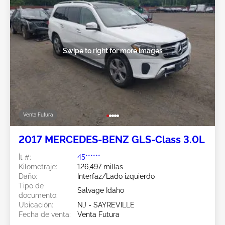
Swipe to right for more images
Venta Futura
2017 MERCEDES-BENZ GLS-Class 3.0L
Ít #:
45******
Kilometraje:
126,497 millas
Daño:
Interfaz/Lado izquierdo
Tipo de
Salvage Idaho
documento:
Ubicación:
NJ - SAYREVILLE
Fecha de venta:
Venta Futura