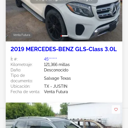
Venta Futura
2019 MERCEDES-BENZ GLS-Class 3.0L
Ít #:
45******
Kilometraje:
121,366 millas
Daño:
Desconocido
Tipo de
Salvage Texas
documento:
Ubicación:
TX - JUSTIN
Fecha de venta:
Venta Futura