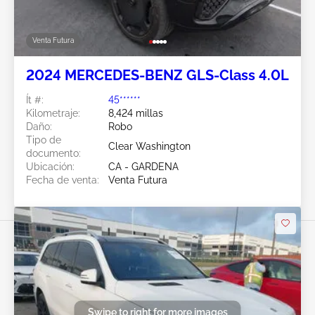
Venta Futura
2024 MERCEDES-BENZ GLS-Class 4.0L
Ít #:
45******
Kilometraje:
8,424 millas
Daño:
Robo
Tipo de
Clear Washington
documento:
Ubicación:
CA - GARDENA
Fecha de venta:
Venta Futura
Swipe to right for more images