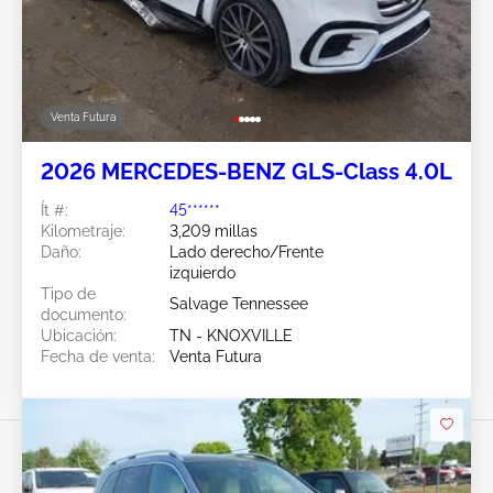
Venta Futura
2026 MERCEDES-BENZ GLS-Class 4.0L
Ít #:
45******
Kilometraje:
3,209 millas
Daño:
Lado derecho/Frente
izquierdo
Tipo de
Salvage Tennessee
documento:
Ubicación:
TN - KNOXVILLE
Fecha de venta:
Venta Futura