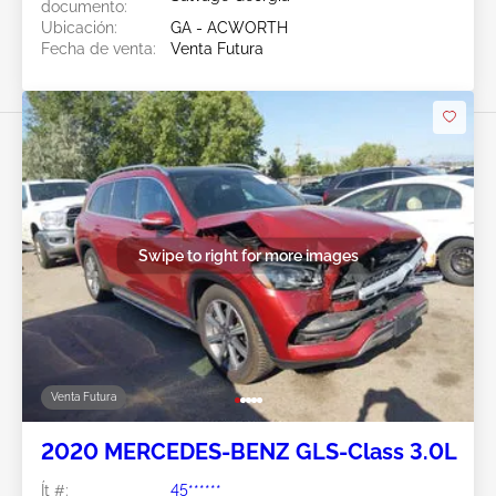
documento:
Ubicación:
GA - ACWORTH
Fecha de venta:
Venta Futura
Swipe to right for more images
Venta Futura
2020 MERCEDES-BENZ GLS-Class 3.0L
Ít #:
45******