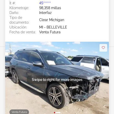
Ít #:
45******
Kilometraje:
98,358 millas
Daño:
Interfaz
Tipo de
Clear Michigan
documento:
Ubicación:
MI - BELLEVILLE
Fecha de venta:
Venta Futura
Swipe to right for more images
Venta Futura