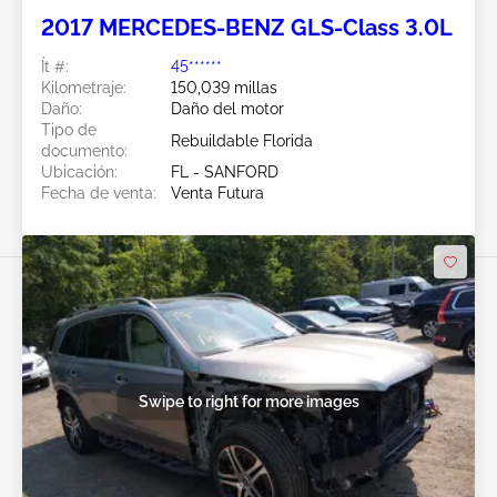
2017 MERCEDES-BENZ GLS-Class 3.0L
Ít #:
45******
Kilometraje:
150,039 millas
Daño:
Daño del motor
Tipo de
Rebuildable Florida
documento:
Ubicación:
FL - SANFORD
Fecha de venta:
Venta Futura
Swipe to right for more images