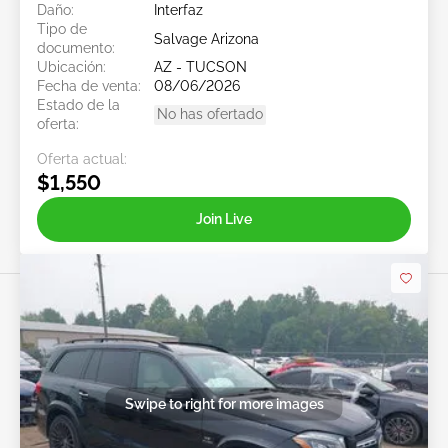
Daño:
Interfaz
Tipo de
Salvage Arizona
documento:
Ubicación:
AZ - TUCSON
Fecha de venta:
08/06/2026
Estado de la
No has ofertado
oferta:
Oferta actual:
$1,550
Join Live
Swipe to right for more images