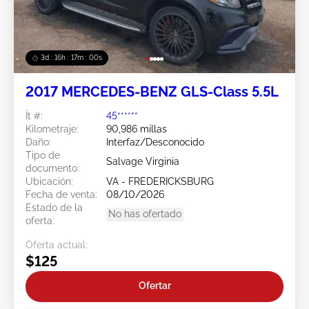
3d : 16h : 16m : 58s
2017 MERCEDES-BENZ GLS-Class 5.5L
Ít #:
45******
Kilometraje:
90,986 millas
Daño:
Interfaz/Desconocido
Tipo de
Salvage Virginia
documento:
Ubicación:
VA - FREDERICKSBURG
Fecha de venta:
08/10/2026
Estado de la
No has ofertado
oferta:
Oferta actual:
$125
Ofertar