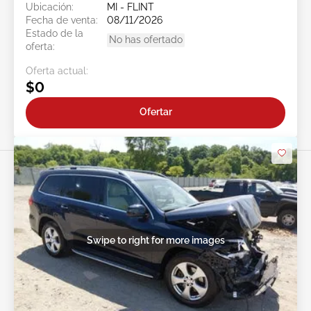
Ubicación:
MI - FLINT
Fecha de venta:
08/11/2026
Estado de la
No has ofertado
oferta:
Oferta actual:
$0
Ofertar
Swipe to right for more images