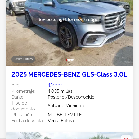
Swipe to right for more images
Venta Futura
2025 MERCEDES-BENZ GLS-Class 3.0L
Ít #:
45******
Kilometraje:
4,035 millas
Daño:
Posterior/Desconocido
Tipo de
Salvage Michigan
documento:
Ubicación:
MI - BELLEVILLE
Fecha de venta:
Venta Futura