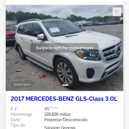
Swipe to right for more images
Venta Futura
2017 MERCEDES-BENZ GLS-Class 3.0L
Ít #:
45******
Kilometraje:
128,826 millas
Daño:
Posterior/Desconocido
Tipo de
Salvage Georgia