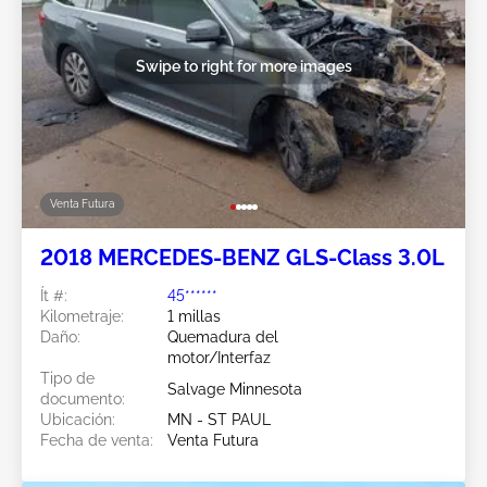
Swipe to right for more images
Venta Futura
2018 MERCEDES-BENZ GLS-Class 3.0L
Ít #:
45******
Kilometraje:
1 millas
Daño:
Quemadura del
motor/Interfaz
Tipo de
Salvage Minnesota
documento:
Ubicación:
MN - ST PAUL
Fecha de venta:
Venta Futura