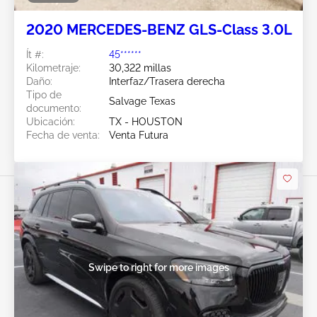
2020 MERCEDES-BENZ GLS-Class 3.0L
Ít #:
45******
Kilometraje:
30,322 millas
Daño:
Interfaz/Trasera derecha
Tipo de
Salvage Texas
documento:
Ubicación:
TX - HOUSTON
Fecha de venta:
Venta Futura
Swipe to right for more images