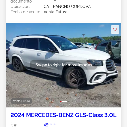
documento:
Ubicación:
CA - RANCHO CORDOVA
Fecha de venta:
Venta Futura
Swipe to right for more images
Venta Futura
2024 MERCEDES-BENZ GLS-Class 3.0L
Ít #:
45******