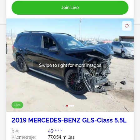
Join Live
Swipe to right for more images
Live
2019 MERCEDES-BENZ GLS-Class 5.5L
Ít #:
45******
Kilometraje:
77,054 millas