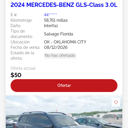
2024 MERCEDES-BENZ GLS-Class 3.0L
Ít #:
44******
Kilometraje:
58,761 millas
Daño:
Interfaz
Tipo de
Salvage Florida
documento:
Ubicación:
OK - OKLAHOMA CITY
Fecha de venta:
08/12/2026
Estado de la
No has ofertado
oferta:
Oferta actual:
$50
Ofertar