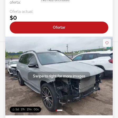
oferta:
Oferta actual:
$0
Ofertar
Swipe to right for more images
5d : 17h : 16m : 58s