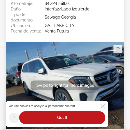
Kilometraje:
34,224 millas
Daño:
Interfaz/Lado izquierdo
Tipo de
Salvage Georgia
documento:
Ubicación:
GA - LAKE CITY
Fecha de venta:
Venta Futura
Swipe to right for more images
We use cookies to analyse & personalise content
?
Got It
Venta Futura