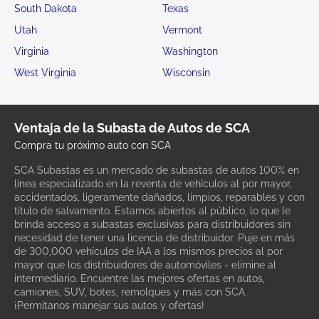
South Dakota
Texas
Utah
Vermont
Virginia
Washington
West Virginia
Wisconsin
Ventaja de la Subasta de Autos de SCA
Compra tu próximo auto con SCA
SCA Subastas es un mercado de subastas de autos 100% en
línea especializado en la reventa de vehículos al por mayor,
accidentados, ligeramente dañados, limpios, reparables y con
título de salvamento. Estamos abiertos al público, lo que le
brinda acceso a subastas exclusivas para distribuidores sin
necesidad de tener una licencia de distribuidor. Puje en más
de 300,000 vehículos de IAA a los mismos precios al por
mayor que los distribuidores de automóviles - elimine al
intermediario. Encuentre las mejores ofertas en autos,
camiones, SUV, botes, remolques y más con SCA.
¡Permítanos manejar sus autos y ofertas!