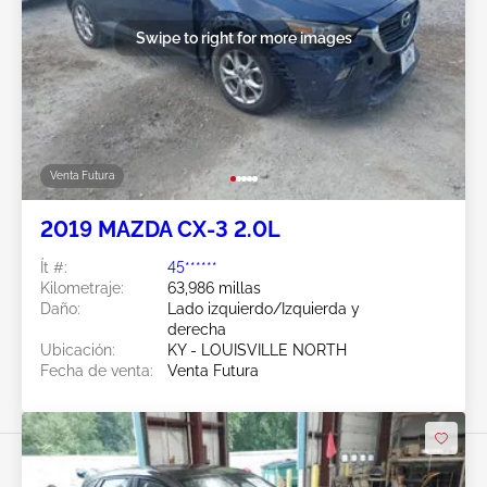
Swipe to right for more images
Venta Futura
2019 MAZDA CX-3 2.0L
Ít #:
45******
Kilometraje:
63,986 millas
Daño:
Lado izquierdo/Izquierda y
derecha
Ubicación:
KY - LOUISVILLE NORTH
Fecha de venta:
Venta Futura