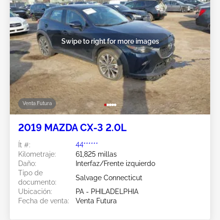
Swipe to right for more images
Venta Futura
2019 MAZDA CX-3 2.0L
Ít #:
44******
Kilometraje:
61,825 millas
Daño:
Interfaz/Frente izquierdo
Tipo de
Salvage Connecticut
documento:
Ubicación:
PA - PHILADELPHIA
Fecha de venta:
Venta Futura