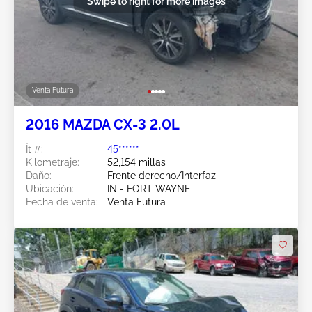
Swipe to right for more images
Venta Futura
2016 MAZDA CX-3 2.0L
Ít #:
45******
Kilometraje:
52,154 millas
Daño:
Frente derecho/Interfaz
Ubicación:
IN - FORT WAYNE
Fecha de venta:
Venta Futura