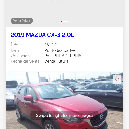
Venta Futura
2019 MAZDA CX-3 2.0L
Ít #:
45******
Daño:
Por todas partes
Ubicación:
PA - PHILADELPHIA
Fecha de venta:
Venta Futura
Swipe to right for more images