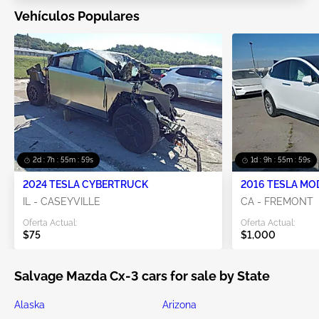
Vehículos Populares
2d : 7h : 55m : 57s
1d : 9h : 55m : 57s
2024 TESLA CYBERTRUCK
2016 TESLA MO
IL - CASEYVILLE
CA - FREMONT
Oferta Actual:
Oferta Actual:
$75
$1,000
Salvage Mazda Cx-3 cars for sale by State
Alaska
Arizona