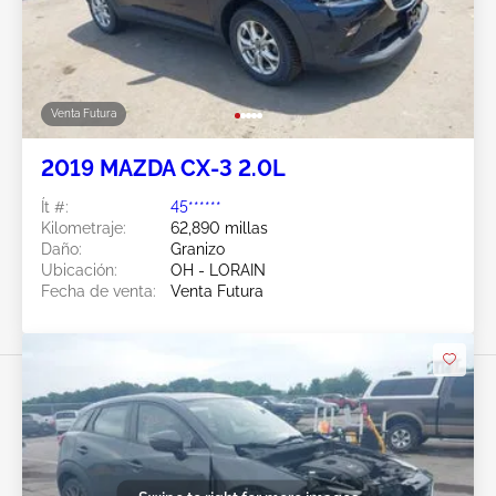
Venta Futura
2019 MAZDA CX-3 2.0L
Ít #:
45******
Kilometraje:
62,890 millas
Daño:
Granizo
Ubicación:
OH - LORAIN
Fecha de venta:
Venta Futura