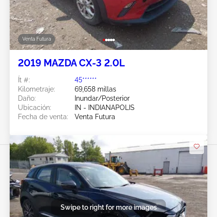
Venta Futura
2019 MAZDA CX-3 2.0L
Ít #:
45******
Kilometraje:
69,658 millas
Daño:
Inundar/Posterior
Ubicación:
IN - INDIANAPOLIS
Fecha de venta:
Venta Futura
Swipe to right for more images