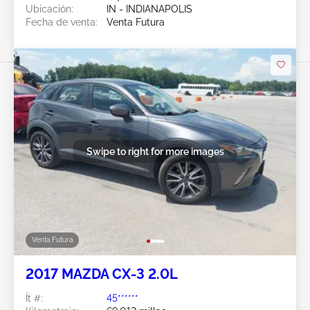
Ubicación:
IN - INDIANAPOLIS
Fecha de venta:
Venta Futura
Swipe to right for more images
Venta Futura
2017 MAZDA CX-3 2.0L
Ít #:
45******