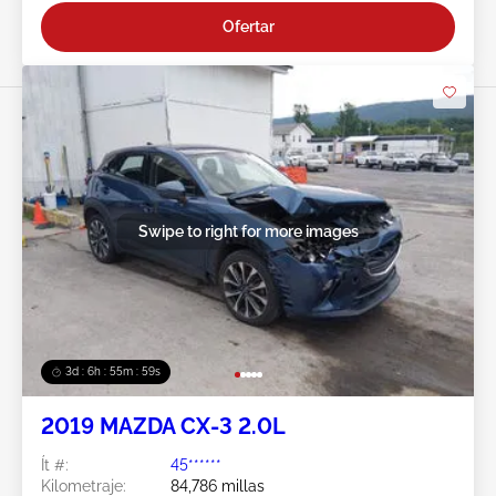
Ofertar
Swipe to right for more images
3d : 6h : 55m : 57s
2019 MAZDA CX-3 2.0L
Ít #:
45******
Kilometraje:
84,786 millas