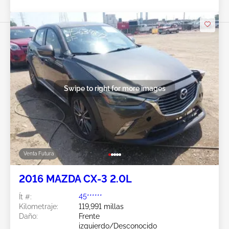
Swipe to right for more images
Venta Futura
2016 MAZDA CX-3 2.0L
Ít #:
45******
Kilometraje:
119,991 millas
Daño:
Frente
izquierdo/Desconocido