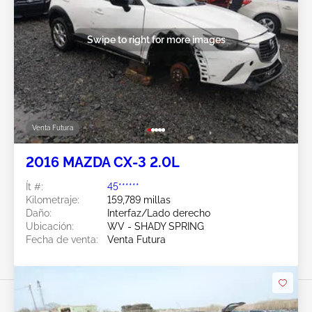
Swipe to right for more images
Venta Futura
2016 MAZDA CX-3 2.0L
Ít #:
45******
Kilometraje:
159,789 millas
Daño:
Interfaz/Lado derecho
Ubicación:
WV - SHADY SPRING
Fecha de venta:
Venta Futura