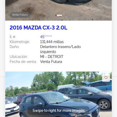
Venta Futura
2016 MAZDA CX-3 2.0L
Ít #:
45******
Kilometraje:
131,444 millas
Daño:
Delantero trasero/Lado
izquierdo
Ubicación:
MI - DETROIT
Fecha de venta:
Venta Futura
Swipe to right for more images