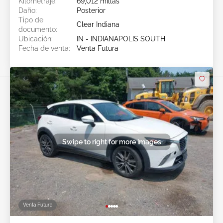
Kilometraje:
69,012 millas
Daño:
Posterior
Tipo de
Clear Indiana
documento:
Ubicación:
IN - INDIANAPOLIS SOUTH
Fecha de venta:
Venta Futura
Swipe to right for more images
Venta Futura