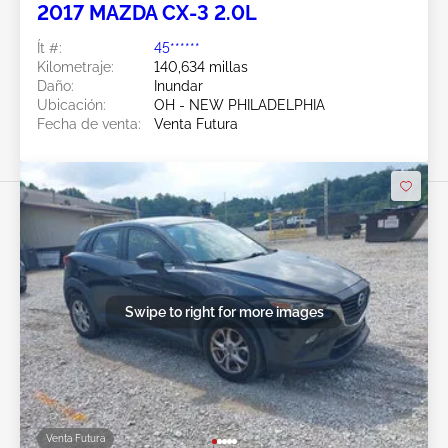
2017 MAZDA CX-3 2.0L
Ít #:
45******
Kilometraje:
140,634 millas
Daño:
Inundar
Ubicación:
OH - NEW PHILADELPHIA
Fecha de venta:
Venta Futura
Swipe to right for more images
Venta Futura