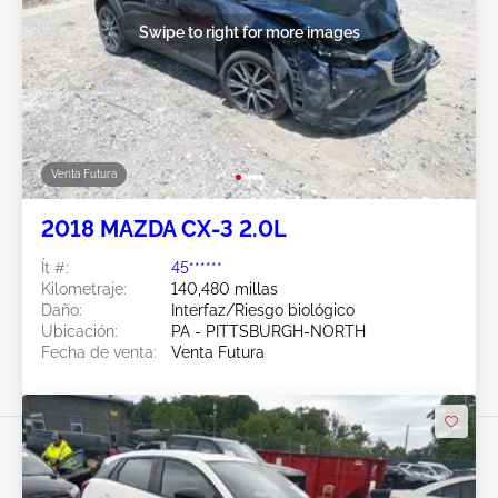
Swipe to right for more images
Venta Futura
2018 MAZDA CX-3 2.0L
Ít #:
45******
Kilometraje:
140,480 millas
Daño:
Interfaz/Riesgo biológico
Ubicación:
PA - PITTSBURGH-NORTH
Fecha de venta:
Venta Futura