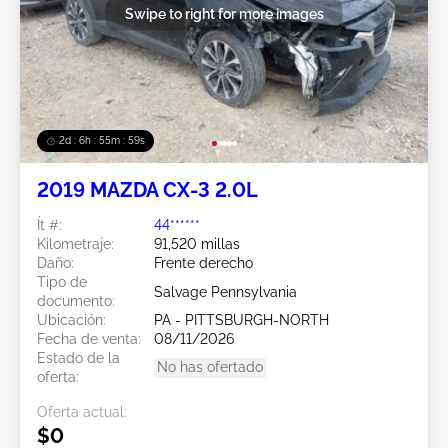
Swipe to right for more images
2d : 6h : 55m : 57s
2019 MAZDA CX-3 2.0L
Ít #:
44******
Kilometraje:
91,520 millas
Daño:
Frente derecho
Tipo de
Salvage Pennsylvania
documento:
Ubicación:
PA - PITTSBURGH-NORTH
Fecha de venta:
08/11/2026
Estado de la
No has ofertado
oferta:
Oferta actual:
$0