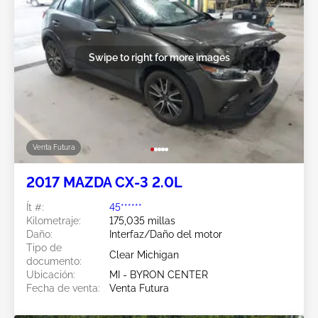
Swipe to right for more images
Venta Futura
2017 MAZDA CX-3 2.0L
Ít #:
45******
Kilometraje:
175,035 millas
Daño:
Interfaz/Daño del motor
Tipo de
Clear Michigan
documento:
Ubicación:
MI - BYRON CENTER
Fecha de venta:
Venta Futura