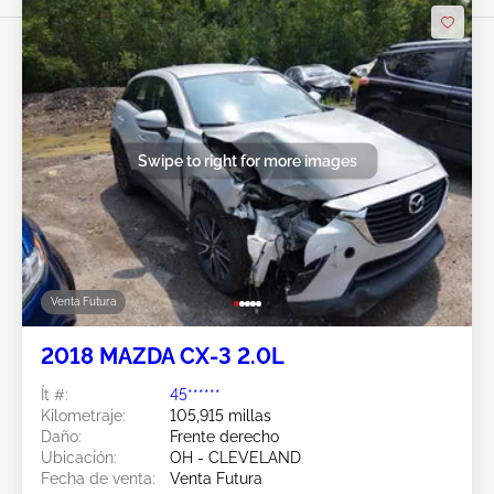
Swipe to right for more images
Venta Futura
2018 MAZDA CX-3 2.0L
Ít #:
45******
Kilometraje:
105,915 millas
Daño:
Frente derecho
Ubicación:
OH - CLEVELAND
Fecha de venta:
Venta Futura