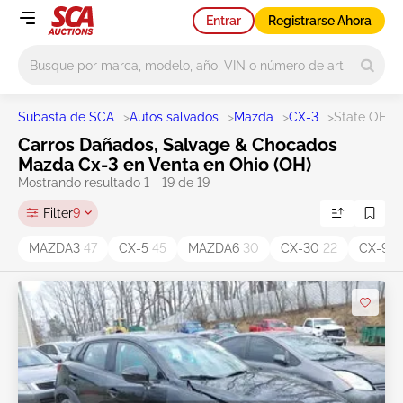
Entrar
Registrarse Ahora
Main search
Subasta de SCA
>
Autos salvados
>
Mazda
>
CX-3
>
State OH
Carros Dañados, Salvage & Chocados
Mazda Cx-3 en Venta en Ohio (OH)
Mostrando resultado 1 - 19 de 19
Filter
9
MAZDA3
47
CX-5
45
MAZDA6
30
CX-30
22
CX-9
1