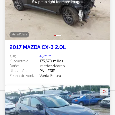
Swipe to right for more images
Venta Futura
2017 MAZDA CX-3 2.0L
Ít #:
45******
Kilometraje:
175,570 millas
Daño:
Interfaz/Marco
Ubicación:
PA - ERIE
Fecha de venta:
Venta Futura