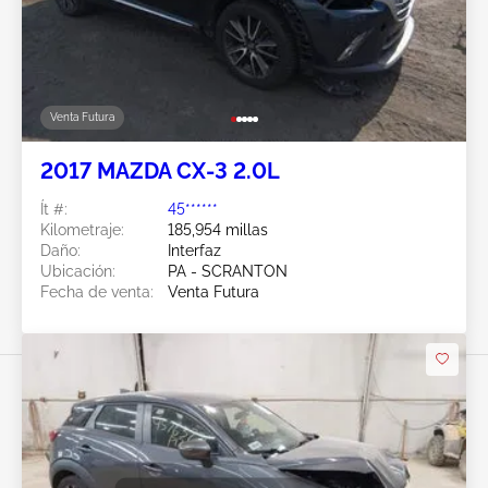
Venta Futura
2017 MAZDA CX-3 2.0L
Ít #:
45******
Kilometraje:
185,954 millas
Daño:
Interfaz
Ubicación:
PA - SCRANTON
Fecha de venta:
Venta Futura