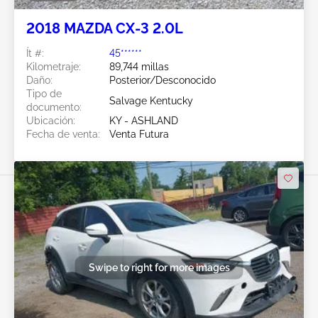
2018 MAZDA CX-3 2.0L
Ít #:
45******
Kilometraje:
89,744 millas
Daño:
Posterior/Desconocido
Tipo de
Salvage Kentucky
documento:
Ubicación:
KY - ASHLAND
Fecha de venta:
Venta Futura
Swipe to right for more images