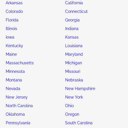
Arkansas
California
Colorado
Connecticut
Florida
Georgia
Illinois
Indiana
Iowa
Kansas
Kentucky
Louisiana
Maine
Maryland
Massachusetts
Michigan
Minnesota
Missouri
Montana
Nebraska
Nevada
New Hampshire
New Jersey
New York
North Carolina
Ohio
Oklahoma
Oregon
Pennsylvania
South Carolina