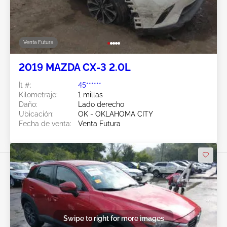
Venta Futura
2019 MAZDA CX-3 2.0L
Ít #:
45******
Kilometraje:
1 millas
Daño:
Lado derecho
Ubicación:
OK - OKLAHOMA CITY
Fecha de venta:
Venta Futura
Swipe to right for more images