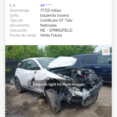
Ít #:
44******
Kilometraje:
77,715 millas
Daño:
Izquierda trasera
Tipo de
Certificate OF Title
documento:
Nebraska
Ubicación:
NE - SPRINGFIELD
Fecha de venta:
Venta Futura
Swipe to right for more images