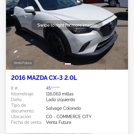
Swipe to right for more images
Venta Futura
2016 MAZDA CX-3 2.0L
Ít #:
45******
Kilometraje:
116,063 millas
Daño:
Lado izquierdo
Tipo de
Salvage Colorado
documento:
Ubicación:
CO - COMMERCE CITY
Fecha de venta:
Venta Futura