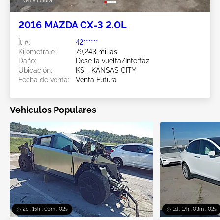
Venta Futura
2016 MAZDA CX-3 2.0L
Ít #:
42******
Kilometraje:
79,243 millas
Daño:
Dese la vuelta/Interfaz
Ubicación:
KS - KANSAS CITY
Fecha de venta:
Venta Futura
Vehículos Populares
2d : 15h : 03m : 00s
1d : 17h : 03m : 00s