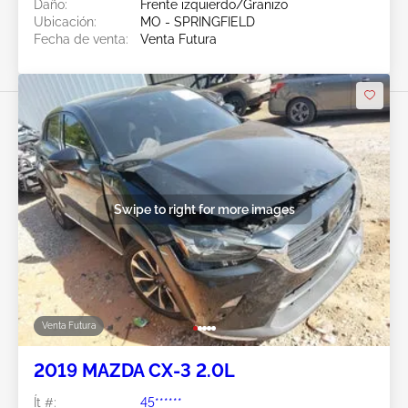
Daño:
Frente izquierdo/Granizo
Ubicación:
MO - SPRINGFIELD
Fecha de venta:
Venta Futura
Swipe to right for more images
Venta Futura
2019 MAZDA CX-3 2.0L
Ít #:
45******