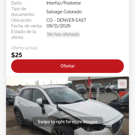
Daño:
Interfaz/Posterior
Tipo de
Salvage Colorado
documento:
Ubicación:
CO - DENVER EAST
Fecha de venta:
08/11/2026
Estado de la
No has ofertado
oferta:
Oferta actual:
$25
Ofertar
Swipe to right for more images