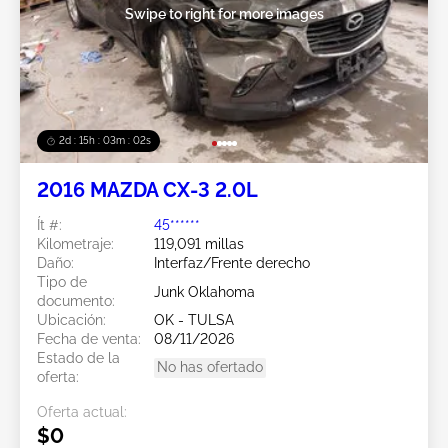
Swipe to right for more images
2d : 15h : 03m : 00s
2016 MAZDA CX-3 2.0L
Ít #:
45******
Kilometraje:
119,091 millas
Daño:
Interfaz/Frente derecho
Tipo de
Junk Oklahoma
documento:
Ubicación:
OK - TULSA
Fecha de venta:
08/11/2026
Estado de la
No has ofertado
oferta:
Oferta actual:
$0