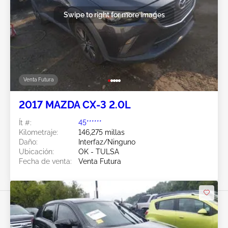
Swipe to right for more images
Venta Futura
2017 MAZDA CX-3 2.0L
Ít #:
45******
Kilometraje:
146,275 millas
Daño:
Interfaz/Ninguno
Ubicación:
OK - TULSA
Fecha de venta:
Venta Futura