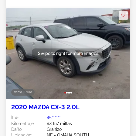
Swipe to right for more images
Venta Futura
2020 MAZDA CX-3 2.0L
Ít #:
45******
Kilometraje:
93,157 millas
Daño:
Granizo
Ubicación:
NE - OMAHA SOUTH