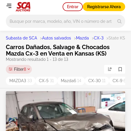
Entrar
Registrarse Ahora
Main search
Subasta de SCA
>
Autos salvados
>
Mazda
>
CX-3
>
State KS
Carros Dañados, Salvage & Chocados
Mazda Cx-3 en Venta en Kansas (KS)
Mostrando resultado 1 - 13 de 13
Filter
8
MAZDA3
33
CX-5
31
Mazda6
14
CX-30
11
CX-9
6