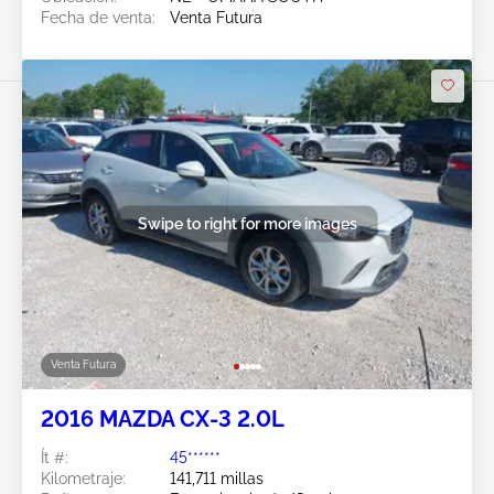
Fecha de venta:
Venta Futura
Swipe to right for more images
Venta Futura
2016 MAZDA CX-3 2.0L
Ít #:
45******
Kilometraje:
141,711 millas