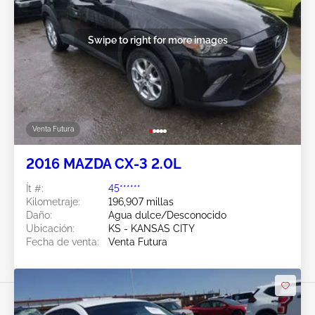
Swipe to right for more images
Venta Futura
2016 MAZDA CX-3 2.0L
Ít #:
45******
Kilometraje:
196,907 millas
Daño:
Agua dulce/Desconocido
Ubicación:
KS - KANSAS CITY
Fecha de venta:
Venta Futura