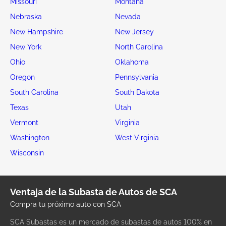
Missouri
Montana
Nebraska
Nevada
New Hampshire
New Jersey
New York
North Carolina
Ohio
Oklahoma
Oregon
Pennsylvania
South Carolina
South Dakota
Texas
Utah
Vermont
Virginia
Washington
West Virginia
Wisconsin
Ventaja de la Subasta de Autos de SCA
Compra tu próximo auto con SCA
SCA Subastas es un mercado de subastas de autos 100% en