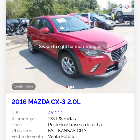
Swipe to right for more images
Venta Futura
2016 MAZDA CX-3 2.0L
Ít #:
45******
Kilometraje:
178,128 millas
Daño:
Posterior/Trasera derecha
Ubicación:
KS - KANSAS CITY
Fecha de venta:
Venta Futura