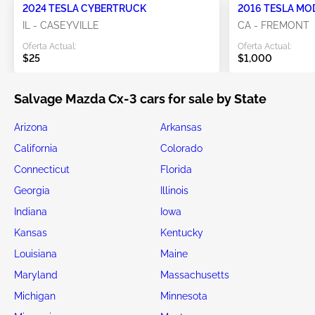
2024 TESLA CYBERTRUCK
2016 TESLA MO
IL - CASEYVILLE
CA - FREMONT
Oferta Actual:
Oferta Actual:
$25
$1,000
Salvage Mazda Cx-3 cars for sale by State
Arizona
Arkansas
California
Colorado
Connecticut
Florida
Georgia
Illinois
Indiana
Iowa
Kansas
Kentucky
Louisiana
Maine
Maryland
Massachusetts
Michigan
Minnesota