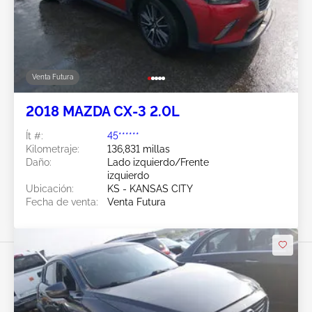
Venta Futura
2018 MAZDA CX-3 2.0L
Ít #:
45******
Kilometraje:
136,831 millas
Daño:
Lado izquierdo/Frente
izquierdo
Ubicación:
KS - KANSAS CITY
Fecha de venta:
Venta Futura