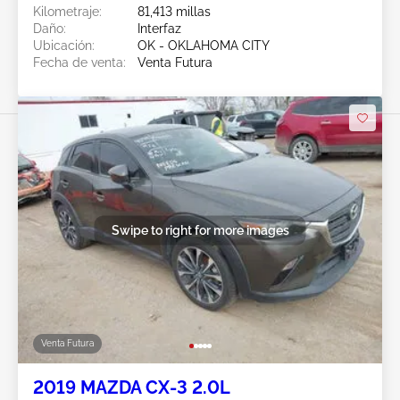
Kilometraje:
81,413 millas
Daño:
Interfaz
Ubicación:
OK - OKLAHOMA CITY
Fecha de venta:
Venta Futura
Swipe to right for more images
Venta Futura
2019 MAZDA CX-3 2.0L