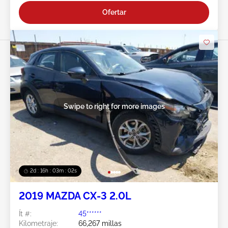
Ofertar
Swipe to right for more images
2d : 16h : 03m : 00s
2019 MAZDA CX-3 2.0L
Ít #:
45******
Kilometraje:
66,267 millas