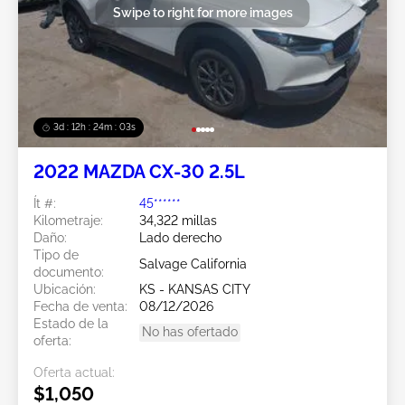
Swipe to right for more images
3d : 12h : 24m : 02s
2022 MAZDA CX-30 2.5L
Ít #:
45******
Kilometraje:
34,322 millas
Daño:
Lado derecho
Tipo de
Salvage California
documento:
Ubicación:
KS - KANSAS CITY
Fecha de venta:
08/12/2026
Estado de la
No has ofertado
oferta:
Oferta actual:
$1,050