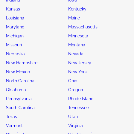
Indiana
Iowa
Kansas
Kentucky
Louisiana
Maine
Maryland
Massachusetts
Michigan
Minnesota
Missouri
Montana
Nebraska
Nevada
New Hampshire
New Jersey
New Mexico
New York
North Carolina
Ohio
Oklahoma
Oregon
Pennsylvania
Rhode Island
South Carolina
Tennessee
Texas
Utah
Vermont
Virginia