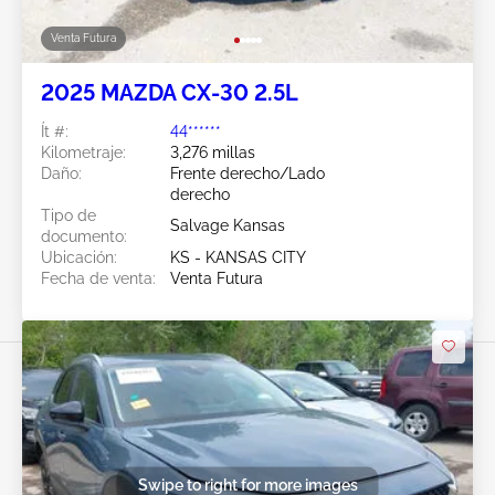
Venta Futura
2025 MAZDA CX-30 2.5L
Ít #:
44******
Kilometraje:
3,276 millas
Daño:
Frente derecho/Lado
derecho
Tipo de
Salvage Kansas
documento:
Ubicación:
KS - KANSAS CITY
Fecha de venta:
Venta Futura
Swipe to right for more images