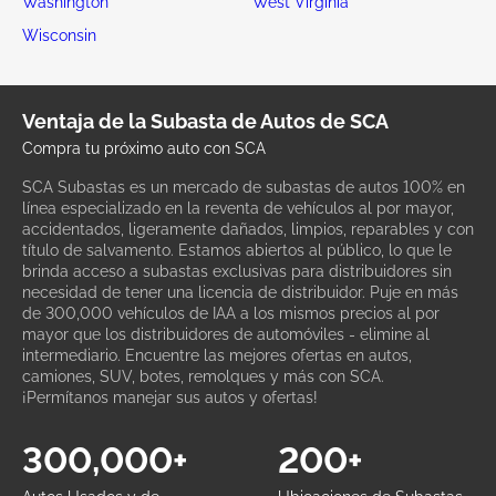
Washington
West Virginia
Wisconsin
Ventaja de la Subasta de Autos de SCA
Compra tu próximo auto con SCA
SCA Subastas es un mercado de subastas de autos 100% en
línea especializado en la reventa de vehículos al por mayor,
accidentados, ligeramente dañados, limpios, reparables y con
título de salvamento. Estamos abiertos al público, lo que le
brinda acceso a subastas exclusivas para distribuidores sin
necesidad de tener una licencia de distribuidor. Puje en más
de 300,000 vehículos de IAA a los mismos precios al por
mayor que los distribuidores de automóviles - elimine al
intermediario. Encuentre las mejores ofertas en autos,
camiones, SUV, botes, remolques y más con SCA.
¡Permítanos manejar sus autos y ofertas!
300,000+
200+