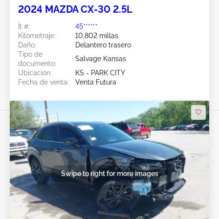
2024 MAZDA CX-30 2.5L
Ít #:
45******
Kilometraje:
10,802 millas
Daño:
Delantero trasero
Tipo de
Salvage Kansas
documento:
Ubicación:
KS - PARK CITY
Fecha de venta:
Venta Futura
Swipe to right for more images