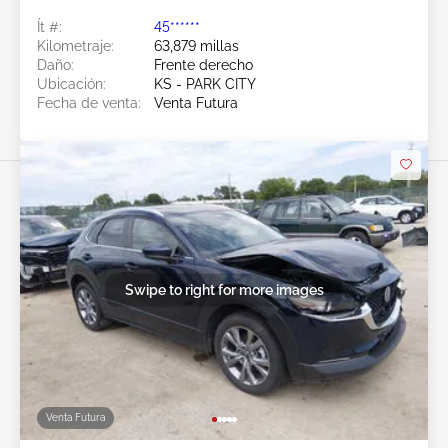
Ít #:
45******
Kilometraje:
63,879 millas
Daño:
Frente derecho
Ubicación:
KS - PARK CITY
Fecha de venta:
Venta Futura
Swipe to right for more images
Venta Futura