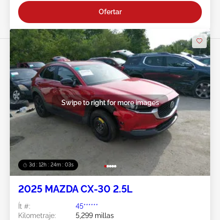
Ofertar
Swipe to right for more images
3d : 12h : 24m : 02s
2025 MAZDA CX-30 2.5L
Ít #:
45******
Kilometraje:
5,299 millas