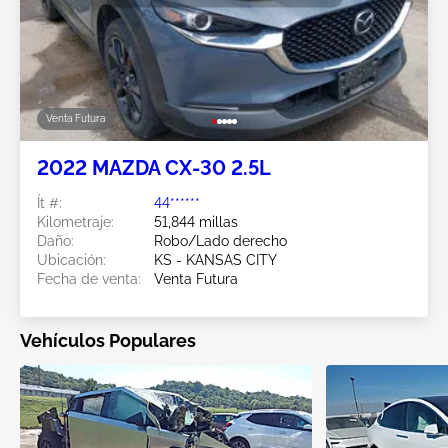
Venta Futura
2022 MAZDA CX-30 2.5L
Ít #:
44******
Kilometraje:
51,844 millas
Daño:
Robo/Lado derecho
Ubicación:
KS - KANSAS CITY
Fecha de venta:
Venta Futura
Vehículos Populares