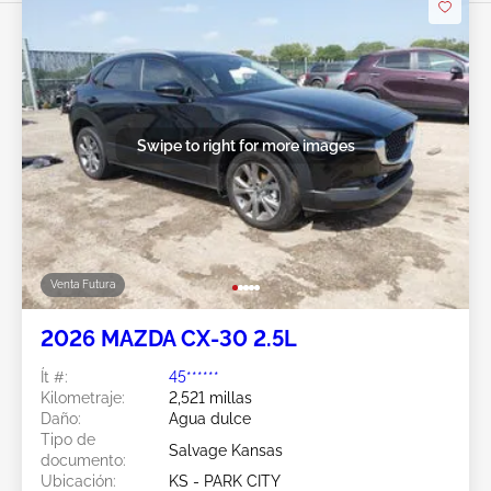
Swipe to right for more images
Venta Futura
2026 MAZDA CX-30 2.5L
Ít #:
45******
Kilometraje:
2,521 millas
Daño:
Agua dulce
Tipo de
Salvage Kansas
documento:
Ubicación:
KS - PARK CITY