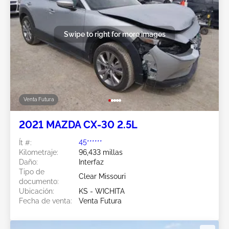
Swipe to right for more images
Venta Futura
2021 MAZDA CX-30 2.5L
Ít #:
45******
Kilometraje:
96,433 millas
Daño:
Interfaz
Tipo de
Clear Missouri
documento:
Ubicación:
KS - WICHITA
Fecha de venta:
Venta Futura