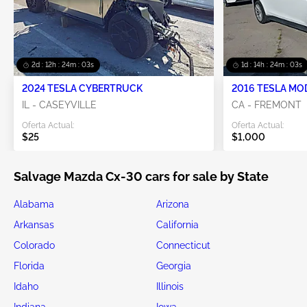
2d : 12h : 24m : 02s
1d : 14h : 24m : 02s
2024 TESLA CYBERTRUCK
2016 TESLA MO
IL - CASEYVILLE
CA - FREMONT
Oferta Actual:
Oferta Actual:
$25
$1,000
Salvage Mazda Cx-30 cars for sale by State
Alabama
Arizona
Arkansas
California
Colorado
Connecticut
Florida
Georgia
Idaho
Illinois