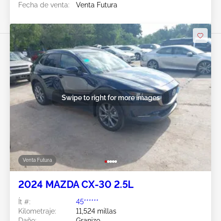
Fecha de venta:
Venta Futura
Swipe to right for more images
Venta Futura
2024 MAZDA CX-30 2.5L
Ít #:
45******
Kilometraje:
11,524 millas
Daño:
Granizo