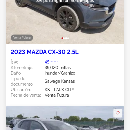
Swipe to right for more images
Venta Futura
2023 MAZDA CX-30 2.5L
Ít #:
45******
Kilometraje:
39,020 millas
Daño:
Inundar/Granizo
Tipo de
Salvage Kansas
documento:
Ubicación:
KS - PARK CITY
Fecha de venta:
Venta Futura