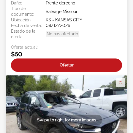
Daño:
Frente derecho
Tipo de
Salvage Missouri
documento:
Ubicación:
KS - KANSAS CITY
Fecha de venta:
08/12/2026
Estado de la
No has ofertado
oferta:
Oferta actual:
$50
Ofertar
Swipe to right for more images