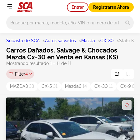
Entrar
Registrarse Ahora
Main search
Subasta de SCA
>
Autos salvados
>
Mazda
>
CX-30
>
State KS
Carros Dañados, Salvage & Chocados
Mazda Cx-30 en Venta en Kansas (KS)
Mostrando resultado 1 - 11 de 11
Filter
4
MAZDA3
33
CX-5
31
Mazda6
14
CX-30
11
CX-9
6