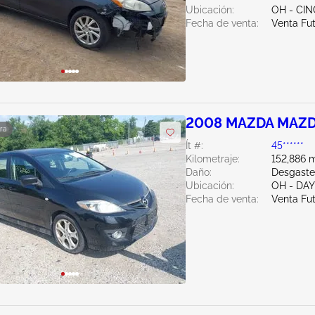
Ubicación:
OH - CIN
Fecha de venta:
Venta Fu
2008 MAZDA MAZD
ra
Ít #:
45******
Kilometraje:
152,886 m
Daño:
Desgaste
Ubicación:
OH - DA
Fecha de venta:
Venta Fu