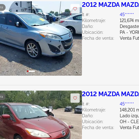
2012 MAZDA MAZDA
ra
Ít #:
45******
Kilometraje:
121,674 m
Daño:
Desgaste
Ubicación:
PA - YO
Fecha de venta:
Venta Fu
2012 MAZDA MAZDA
ra
Ít #:
45******
Kilometraje:
148,201 m
Daño:
Lado izqu
Ubicación:
OH - CL
Fecha de venta:
Venta Fu