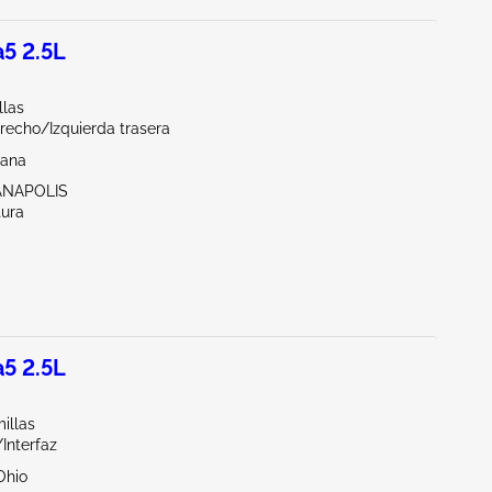
5 2.5L
llas
recho/Izquierda trasera
iana
IANAPOLIS
tura
5 2.5L
illas
/Interfaz
Ohio