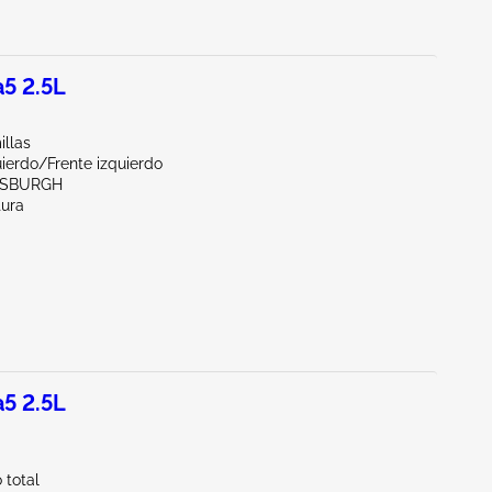
5 2.5L
illas
ierdo/Frente izquierdo
TTSBURGH
tura
5 2.5L
total