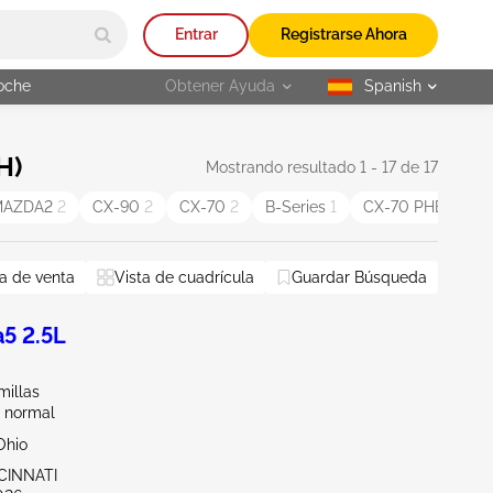
Entrar
Registrarse Ahora
oche
Obtener Ayuda
Spanish
selected
H)
Mostrando resultado 1 - 17 de 17
MAZDA2
2
CX-90
2
CX-70
2
B-Series
1
CX-70 PHEV
1
igan
a de venta
Pennsylvania
Vista de cuadrícula
West Virginia
Guardar Búsqueda
Restablecer todo
5 2.5L
millas
 normal
Ohio
CINNATI