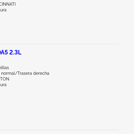
CINNATI
tura
A5 2.3L
illas
 normal/Trasera derecha
YTON
tura