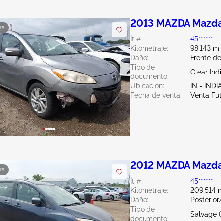
2013 MAZDA Mazda
ra
Ít #:
45******
Kilometraje:
98,143 mi
Daño:
Frente de
Tipo de
Clear Ind
documento:
Ubicación:
IN - IND
Fecha de venta:
Venta Fu
2012 MAZDA Mazda
ra
Ít #:
45******
Kilometraje:
209,514 m
Daño:
Posterior
Tipo de
Salvage 
documento: