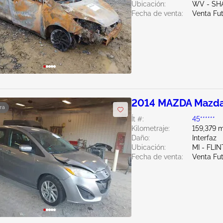
Ubicación:
WV - SH
Fecha de venta:
Venta Fu
2014 MAZDA Mazda
ra
Ít #:
45******
Kilometraje:
159,379 m
Daño:
Interfaz
Ubicación:
MI - FLIN
Fecha de venta:
Venta Fu