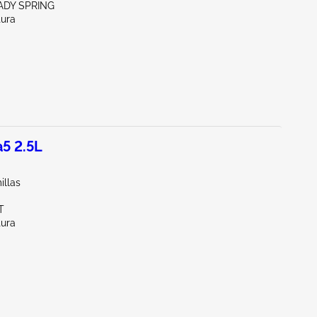
ADY SPRING
tura
5 2.5L
illas
T
tura