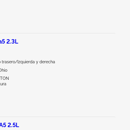
5 2.3L
 trasero/Izquierda y derecha
Ohio
YTON
tura
5 2.5L