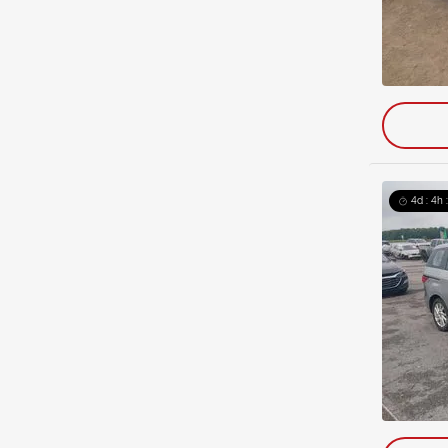
4d : 4h 