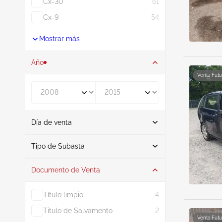
Cx-30
61
Cx-9
54
Mostrar más
Año
Venta Futu
De
A
Día de venta
De
A
Tipo de Subasta
Documento de Venta
Subasta
17
Título limpio
4
Titulo de Salvamento
2
Venta Futu