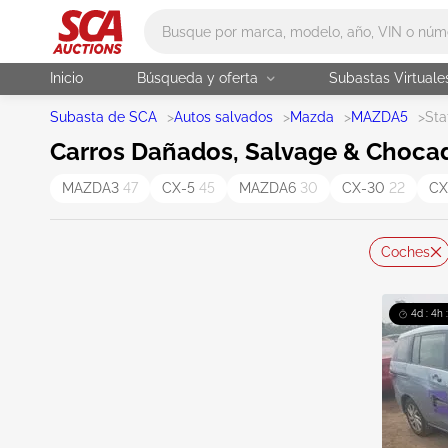
Main search
Inicio
Búsqueda y oferta
Subastas Virtuale
Subasta de SCA
>
Autos salvados
>
Mazda
>
MAZDA5
>
Sta
Carros Dañados, Salvage & Choca
MAZDA3
47
CX-5
45
MAZDA6
30
CX-30
22
CX
Coches
4d : 4h 