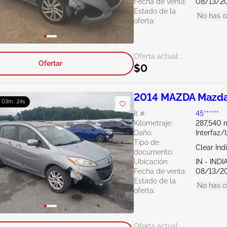
Fecha de venta:
08/13/2
Estado de la
No has o
oferta:
Oferta actual:
Ofertar
$0
2014 MAZDA Mazda
: 03m : 23s
Ít #:
45******
Kilometraje:
287,540 m
Daño:
Interfaz/
Tipo de
Clear Ind
documento:
Ubicación:
IN - IND
Fecha de venta:
08/13/2
Estado de la
No has o
oferta:
Oferta actual: