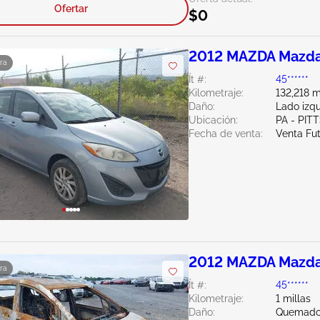
Ofertar
$0
2012 MAZDA Mazda
ra
Ít #:
45******
Kilometraje:
132,218 m
Daño:
Lado izqu
Ubicación:
PA - PI
Fecha de venta:
Venta Fu
2012 MAZDA Mazda
ra
Ít #:
45******
Kilometraje:
1 millas
Daño:
Quemado 