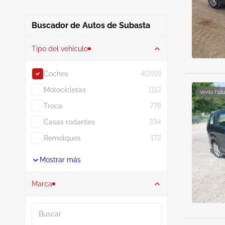
Buscador de Autos de Subasta
Tipo del vehículo
Coches
40919
Motocicletas
1112
Venta Futu
Troca
778
Casas rodantes
334
Remolques
172
Mostrar más
Marca
Buscar