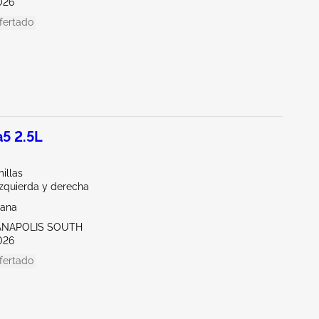
026
fertado
5 2.5L
illas
Izquierda y derecha
iana
IANAPOLIS SOUTH
026
fertado