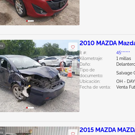
2010 MAZDA Mazda
ra
Ít #:
45******
Kilometraje:
1 millas
Daño:
Delantero
Tipo de
Salvage 
documento:
Ubicación:
OH - DA
Fecha de venta:
Venta Fu
2015 MAZDA MAZDA
ra