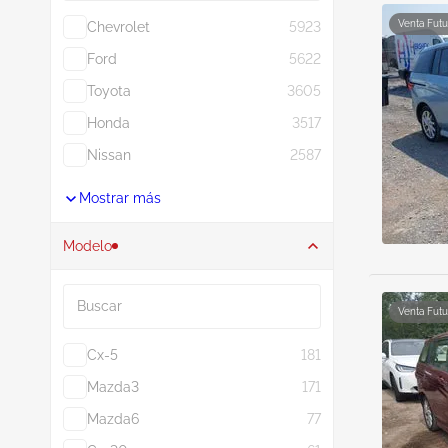
Venta Futu
Chevrolet
5923
Ford
5622
Toyota
3605
Honda
3517
Nissan
2587
Mostrar más
Modelo
Buscar
Venta Futu
Cx-5
181
Mazda3
171
Mazda6
77