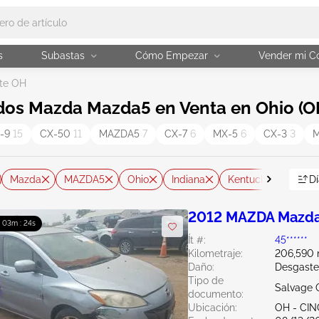
s
Subastas
Cómo Empezar
Vender mi C
te OH
dos Mazda Mazda5 en Venta en Ohio (O
-9
15
CX-50
11
MAZDA5
7
CX-7
6
MX-5
6
CX-3
3
Mazda
MAZDA5
Ohio
Indiana
Kentucky
Mich
Dí
2012 MAZDA Mazda
: 03m : 23s
Ít #:
45******
Kilometraje:
206,590 
Daño:
Desgaste
Tipo de
Salvage 
documento:
Ubicación:
OH - CIN