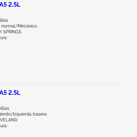
5 2.5L
illas
 normal/Mecánico
RK SPRINGS
tura
5 2.5L
illas
ierdo/Izquierda trasera
EVELAND
tura