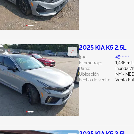
2025 KIA K5 2.5L
ra
Ít #:
45******
Kilometraje:
1,436 mil
Daño:
Inundar/
Ubicación:
NY - ME
Fecha de venta:
Venta Fu
2025 KIA K5 2.5L