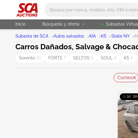
Main search
Inicio
Búsqueda y oferta
Subastas Virtua
Subasta de SCA
>
Autos salvados
>
KIA
>
K5
>
State NY
>
N
Carros Dañados, Salvage & Choca
Sorento
10
FORTE
7
SELTOS
5
SOUL
4
K5
4
Coches
3d : 19h