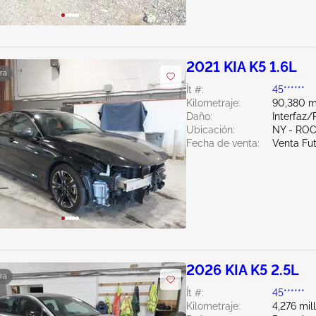
2021 KIA K5 1.6L
ra
Ít #:
45******
Kilometraje:
90,380 m
Daño:
Interfaz/
Ubicación:
NY - RO
Fecha de venta:
Venta Fu
2026 KIA K5 2.5L
ra
Ít #:
45******
Kilometraje:
4,276 mil