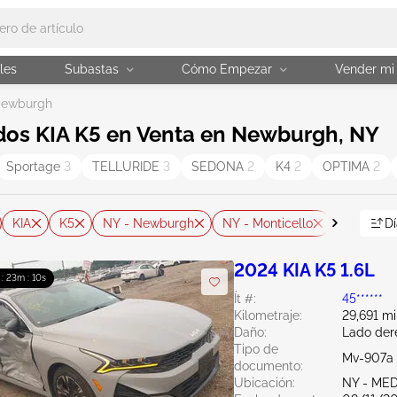
les
Subastas
Cómo Empezar
Vender mi
ewburgh
dos KIA K5 en Venta en Newburgh, NY
Sportage
3
TELLURIDE
3
SEDONA
2
K4
2
OPTIMA
2
KIA
K5
NY - Newburgh
NY - Monticello
NJ - Ave
Dí
2024 KIA K5 1.6L
 : 23m : 08s
Ít #:
45******
Kilometraje:
29,691 mi
Daño:
Lado der
Tipo de
Mv-907a 
documento:
Ubicación:
NY - ME