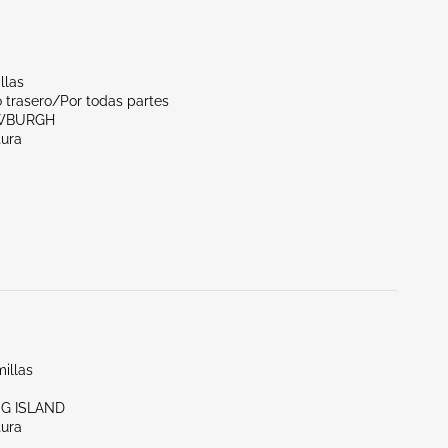
llas
 trasero/Por todas partes
EWBURGH
tura
illas
NG ISLAND
tura