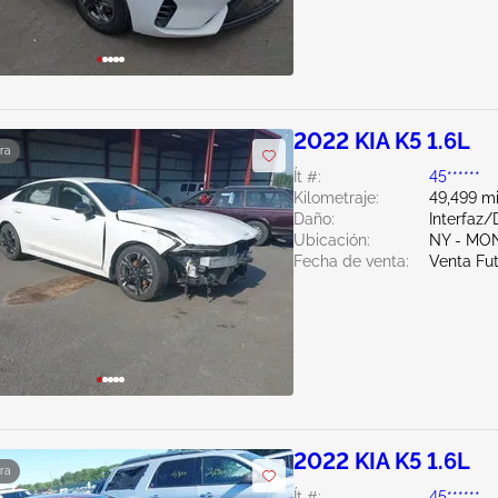
2022 KIA K5 1.6L
ra
Ít #:
45******
Kilometraje:
49,499 mi
Daño:
Interfaz
Ubicación:
NY - MO
Fecha de venta:
Venta Fu
2022 KIA K5 1.6L
ra
Ít #:
45******