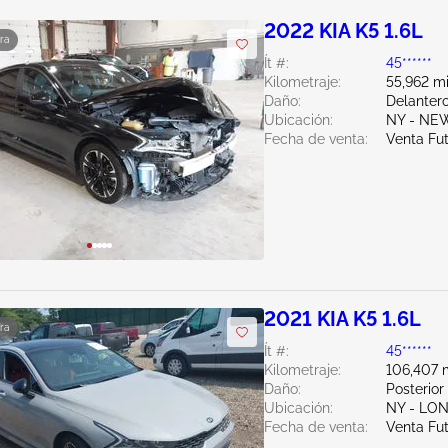
2022 KIA K5 1.6L
ra
Ít #:
45******
Kilometraje:
55,962 mi
Daño:
Delantero
Ubicación:
NY - N
Fecha de venta:
Venta Fu
2021 KIA K5 1.6L
ra
Ít #:
45******
Kilometraje:
106,407 m
Daño:
Posterior
Ubicación:
NY - LO
Fecha de venta:
Venta Fu