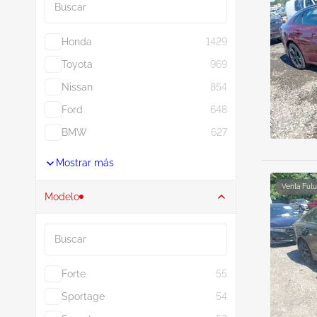
Honda
1429
Toyota
969
Nissan
854
Ford
648
BMW
627
Mostrar más
Venta Futu
Modelo
Buscar
Forte
55
Sportage
54