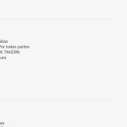
illas
Por todas partes
CK TAVERN
tura
las