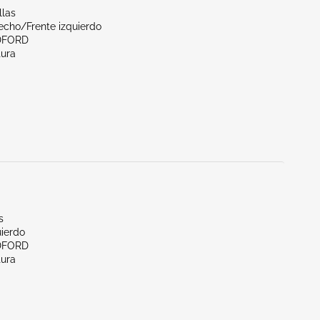
llas
echo/Frente izquierdo
DFORD
tura
s
uierdo
DFORD
tura