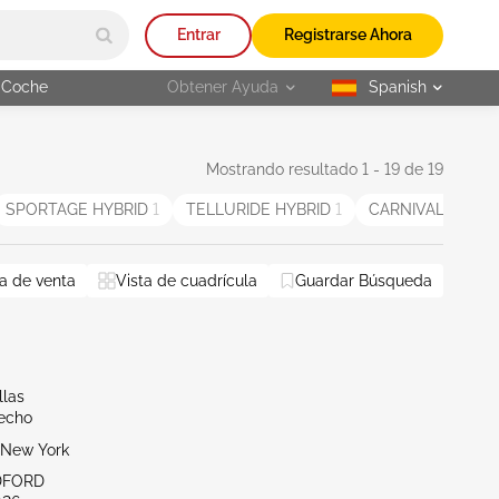
Entrar
Registrarse Ahora
 Coche
Obtener Ayuda
Spanish
selected
Mostrando resultado 1 - 19 de 19
SPORTAGE HYBRID
1
TELLURIDE HYBRID
1
CARNIVAL MPV
1
nel New Jersey
a de venta
Vista de cuadrícula
NY - Long Island
Guardar Búsqueda
Restablecer todo
llas
echo
New York
DFORD