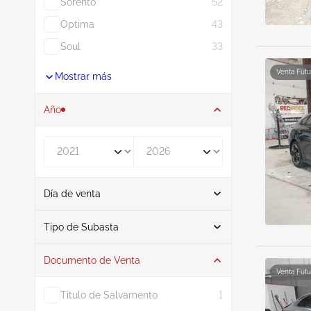
Sorento
52
Optima
43
Soul
33
Venta Futu
Mostrar más
Año
De
A
Día de venta
De
A
Tipo de Subasta
Documento de Venta
Subasta
19
Venta Futu
Titulo de Salvamento
1