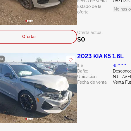
Fecha de venta:
08/11/2
Estado de la
No has o
oferta:
Oferta actual:
Ofertar
$0
2023 KIA K5 1.6L
ra
Ít #:
45******
Daño:
Desconoc
Ubicación:
NJ - AV
Fecha de venta:
Venta Fu