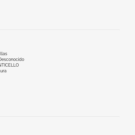
llas
/Desconocido
NTICELLO
tura