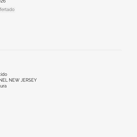
026
fertado
ido
ENEL NEW JERSEY
tura