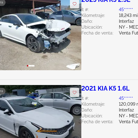
ra
Ít #:
45******
Kilometraje:
18,243 mi
Daño:
Interfaz
Ubicación:
NY - ME
Fecha de venta:
Venta Fu
2021 KIA K5 1.6L
ra
Ít #:
45******
Kilometraje:
120,099 m
Daño:
Interfaz
Ubicación:
NY - ME
Fecha de venta:
Venta Fu