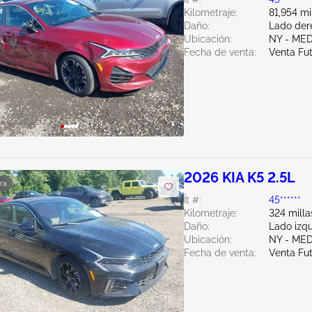
Kilometraje:
81,954 mi
Daño:
Lado der
Ubicación:
NY - ME
Fecha de venta:
Venta Fu
2026 KIA K5 2.5L
ra
Ít #:
45******
Kilometraje:
324 milla
Daño:
Lado izq
Ubicación:
NY - ME
Fecha de venta:
Venta Fu