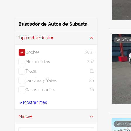
Buscador de Autos de Subasta
Tipo del vehículo
Venta Futu
Coches
9731
Motocicletas
357
Troca
91
Lanchas y Yates
25
Casas rodantes
15
Mostrar más
Marca
Venta Futu
Buscar