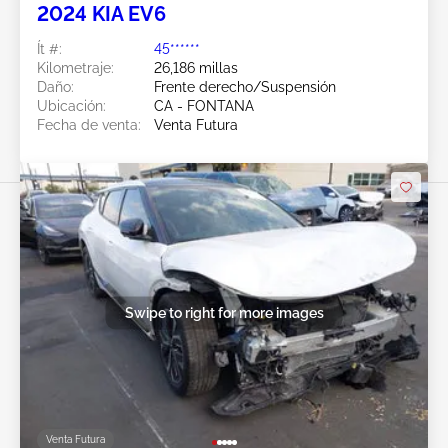
2024 KIA EV6
Ít #:
45******
Kilometraje:
26,186 millas
Daño:
Frente derecho/Suspensión
Ubicación:
CA - FONTANA
Fecha de venta:
Venta Futura
Swipe to right for more images
Venta Futura