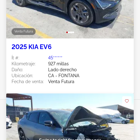
Venta Futura
2025 KIA EV6
Ít #:
45******
Kilometraje:
927 millas
Daño:
Lado derecho
Ubicación:
CA - FONTANA
Fecha de venta:
Venta Futura