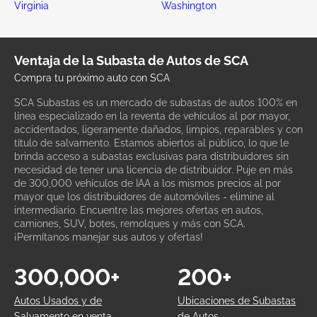
Virginia
Washington
Ventaja de la Subasta de Autos de SCA
Compra tu próximo auto con SCA
SCA Subastas es un mercado de subastas de autos 100% en
línea especializado en la reventa de vehículos al por mayor,
accidentados, ligeramente dañados, limpios, reparables y con
título de salvamento. Estamos abiertos al público, lo que le
brinda acceso a subastas exclusivas para distribuidores sin
necesidad de tener una licencia de distribuidor. Puje en más
de 300,000 vehículos de IAA a los mismos precios al por
mayor que los distribuidores de automóviles - elimine al
intermediario. Encuentre las mejores ofertas en autos,
camiones, SUV, botes, remolques y más con SCA.
¡Permítanos manejar sus autos y ofertas!
300,000+
200+
Autos Usados y de
Ubicaciones de Subastas
Salvamento en venta
de Autos