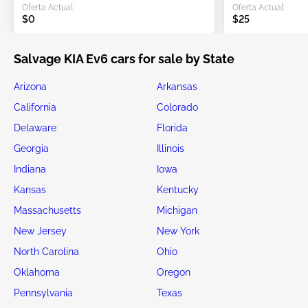
Oferta Actual:
Oferta Actual:
$0
$25
Salvage KIA Ev6 cars for sale by State
Arizona
Arkansas
California
Colorado
Delaware
Florida
Georgia
Illinois
Indiana
Iowa
Kansas
Kentucky
Massachusetts
Michigan
New Jersey
New York
North Carolina
Ohio
Oklahoma
Oregon
Pennsylvania
Texas