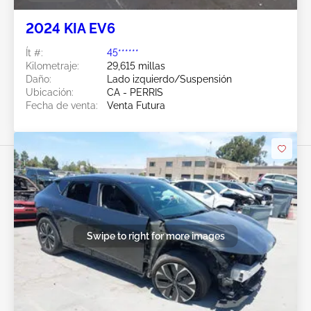
2024 KIA EV6
Ít #:
45******
Kilometraje:
29,615 millas
Daño:
Lado izquierdo/Suspensión
Ubicación:
CA - PERRIS
Fecha de venta:
Venta Futura
Swipe to right for more images