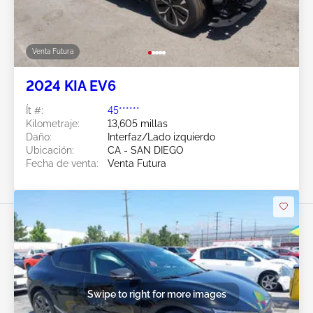
Venta Futura
2024 KIA EV6
Ít #:
45******
Kilometraje:
13,605 millas
Daño:
Interfaz/Lado izquierdo
Ubicación:
CA - SAN DIEGO
Fecha de venta:
Venta Futura
Swipe to right for more images