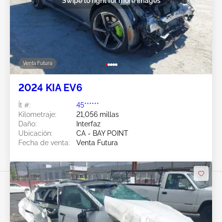
Swipe to right for more images
Venta Futura
2024 KIA EV6
Ít #:
45******
Kilometraje:
21,056 millas
Daño:
Interfaz
Ubicación:
CA - BAY POINT
Fecha de venta:
Venta Futura