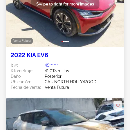
Swipe to right for more images
Venta Futura
2022 KIA EV6
Ít #:
45******
Kilometraje:
41,013 millas
Daño:
Posterior
Ubicación:
CA - NORTH HOLLYWOOD
Fecha de venta:
Venta Futura