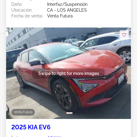
Daño:
Interfaz/Suspensión
Ubicación:
CA - LOS ANGELES
Fecha de venta:
Venta Futura
Swipe to right for more images
Venta Futura
2025 KIA EV6