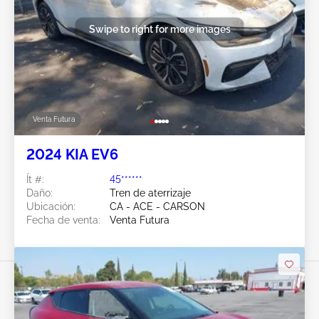
Swipe to right for more images
Venta Futura
2024 KIA EV6
Ít #:
45******
Daño:
Tren de aterrizaje
Ubicación:
CA - ACE - CARSON
Fecha de venta:
Venta Futura