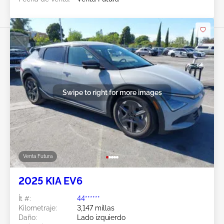
Swipe to right for more images
Venta Futura
2025 KIA EV6
Ít #:
44******
Kilometraje:
3,147 millas
Daño:
Lado izquierdo