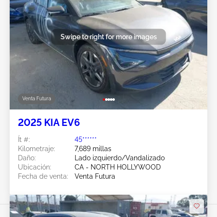
Swipe to right for more images
Venta Futura
2025 KIA EV6
Ít #:
45******
Kilometraje:
7,689 millas
Daño:
Lado izquierdo/Vandalizado
Ubicación:
CA - NORTH HOLLYWOOD
Fecha de venta:
Venta Futura