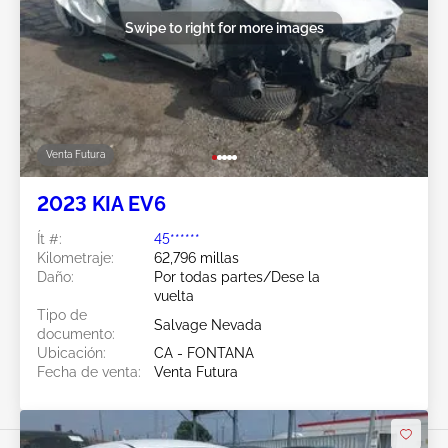
Swipe to right for more images
Venta Futura
2023 KIA EV6
Ít #:
45******
Kilometraje:
62,796 millas
Daño:
Por todas partes/Dese la
vuelta
Tipo de
Salvage Nevada
documento:
Ubicación:
CA - FONTANA
Fecha de venta:
Venta Futura