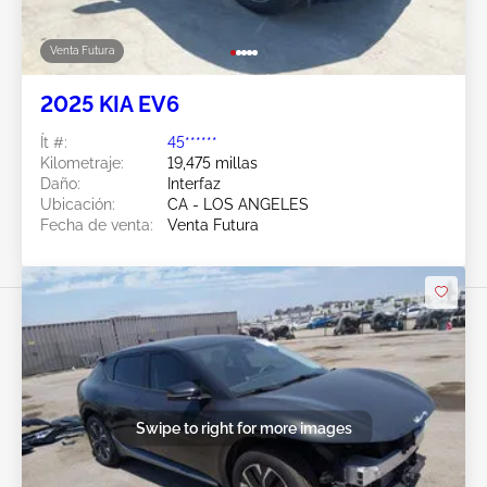
Venta Futura
2025 KIA EV6
Ít #:
45******
Kilometraje:
19,475 millas
Daño:
Interfaz
Ubicación:
CA - LOS ANGELES
Fecha de venta:
Venta Futura
Swipe to right for more images