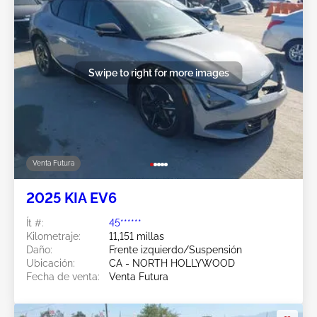
Swipe to right for more images
Venta Futura
2025 KIA EV6
Ít #:
45******
Kilometraje:
11,151 millas
Daño:
Frente izquierdo/Suspensión
Ubicación:
CA - NORTH HOLLYWOOD
Fecha de venta:
Venta Futura