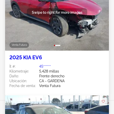
Swipe to right for more images
Venta Futura
2025 KIA EV6
Ít #:
45******
Kilometraje:
5,428 millas
Daño:
Frente derecho
Ubicación:
CA - GARDENA
Fecha de venta:
Venta Futura