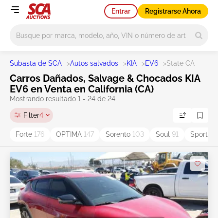
Entrar
Registrarse Ahora
Main search
Subasta de SCA
>
Autos salvados
>
KIA
>
EV6
>
State CA
Carros Dañados, Salvage & Chocados KIA
EV6 en Venta en California (CA)
Mostrando resultado 1 - 24 de 24
Filter
4
Forte
176
OPTIMA
147
Sorento
103
Soul
91
Sportag