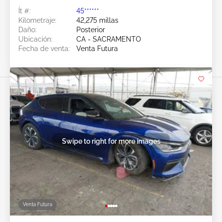
Ít #:
45******
Kilometraje:
42,275 millas
Daño:
Posterior
Ubicación:
CA - SACRAMENTO
Fecha de venta:
Venta Futura
Swipe to right for more images
Venta Futura