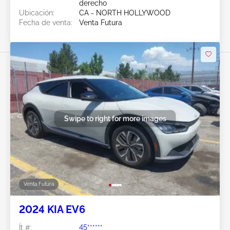
derecho
Ubicación:
CA - NORTH HOLLYWOOD
Fecha de venta:
Venta Futura
Swipe to right for more images
Venta Futura
2024 KIA EV6
Ít #:
45******