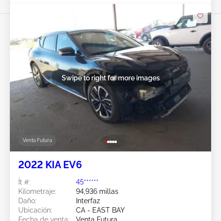
Swipe to right for more images
Venta Futura
2022 KIA EV6
Ít #:
45******
Kilometraje:
94,936 millas
Daño:
Interfaz
Ubicación:
CA - EAST BAY
Fecha de venta:
Venta Futura