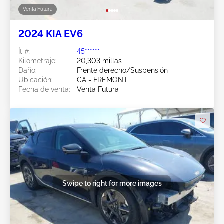
Venta Futura
2024 KIA EV6
Ít #:
45******
Kilometraje:
20,303 millas
Daño:
Frente derecho/Suspensión
Ubicación:
CA - FREMONT
Fecha de venta:
Venta Futura
Swipe to right for more images