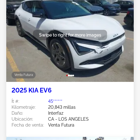
Swipe to right for more images
Venta Futura
2025 KIA EV6
Ít #:
45******
Kilometraje:
20,843 millas
Daño:
Interfaz
Ubicación:
CA - LOS ANGELES
Fecha de venta:
Venta Futura