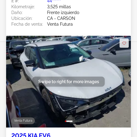
Ít #:
44******
Kilometraje:
3,525 millas
Daño:
Frente izquierdo
Ubicación:
CA - CARSON
Fecha de venta:
Venta Futura
Swipe to right for more images
Venta Futura
2025 KIA EV6