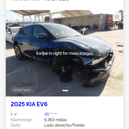
Swipe to right for more images
Venta Futura
2025 KIA EV6
Ít #:
45******
Kilometraje:
6,363 millas
Daño:
Lado derecho/Frente