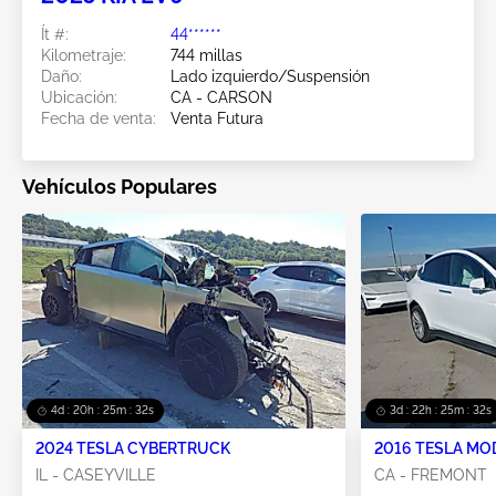
Ít #:
44******
Kilometraje:
744 millas
Daño:
Lado izquierdo/Suspensión
Ubicación:
CA - CARSON
Fecha de venta:
Venta Futura
Vehículos Populares
4d : 20h : 25m : 29s
3d : 22h : 25m : 29s
2024 TESLA CYBERTRUCK
2016 TESLA MO
IL - CASEYVILLE
CA - FREMONT