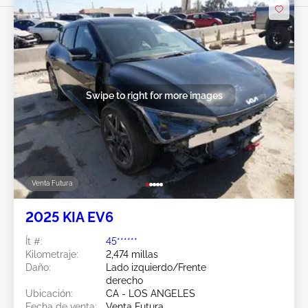
Swipe to right for more images
Venta Futura
2025 KIA EV6
Ít #:
45******
Kilometraje:
2,474 millas
Daño:
Lado izquierdo/Frente
derecho
Ubicación:
CA - LOS ANGELES
Fecha de venta:
Venta Futura