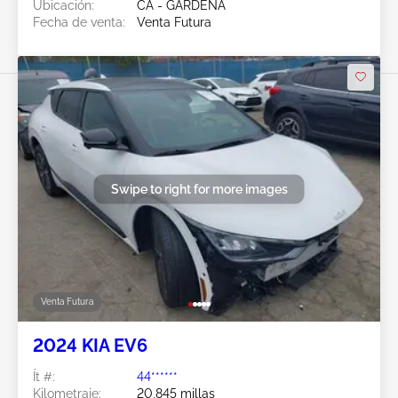
Ubicación:
CA - GARDENA
Fecha de venta:
Venta Futura
Swipe to right for more images
Venta Futura
2024 KIA EV6
Ít #:
44******
Kilometraje:
20,845 millas