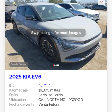
Swipe to right for more images
Venta Futura
2025 KIA EV6
Ít #:
45******
Kilometraje:
19,305 millas
Daño:
Lado izquierdo
Ubicación:
CA - NORTH HOLLYWOOD
Fecha de venta:
Venta Futura