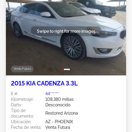
Swipe to right for more images
Venta Futura
2015 KIA CADENZA 3.3L
Ít #:
44******
Kilometraje:
108,380 millas
Daño:
Desconocido
Tipo de
Restored Arizona
documento:
Ubicación:
AZ - PHOENIX
Fecha de venta:
Venta Futura