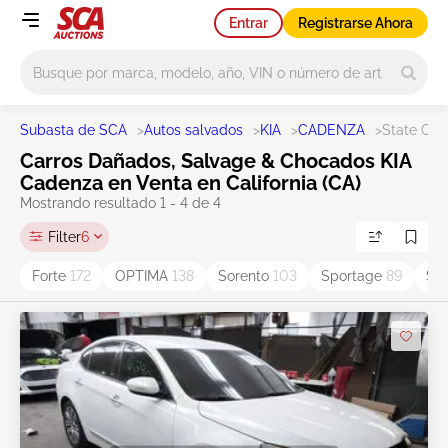
Entrar
Registrarse Ahora
Main search
Subasta de SCA
>
Autos salvados
>
KIA
>
CADENZA
>
State CA
Carros Dañados, Salvage & Chocados KIA
Cadenza en Venta en California (CA)
Mostrando resultado 1 - 4 de 4
Filter
6
Forte
172
OPTIMA
138
Sorento
103
Sportage
89
So