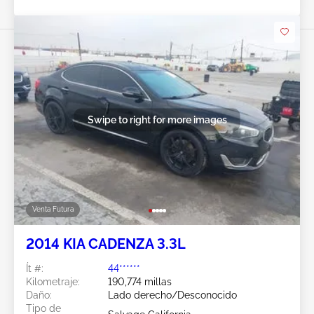
Swipe to right for more images
Venta Futura
2014 KIA CADENZA 3.3L
Ít #:
44******
Kilometraje:
190,774 millas
Daño:
Lado derecho/Desconocido
Tipo de