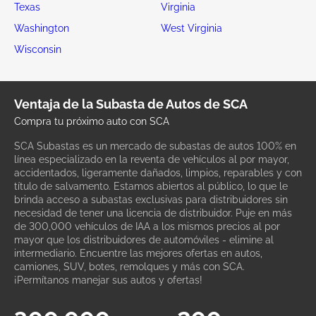
Texas
Virginia
Washington
West Virginia
Wisconsin
Ventaja de la Subasta de Autos de SCA
Compra tu próximo auto con SCA
SCA Subastas es un mercado de subastas de autos 100% en
línea especializado en la reventa de vehículos al por mayor,
accidentados, ligeramente dañados, limpios, reparables y con
título de salvamento. Estamos abiertos al público, lo que le
brinda acceso a subastas exclusivas para distribuidores sin
necesidad de tener una licencia de distribuidor. Puje en más
de 300,000 vehículos de IAA a los mismos precios al por
mayor que los distribuidores de automóviles - elimine al
intermediario. Encuentre las mejores ofertas en autos,
camiones, SUV, botes, remolques y más con SCA.
¡Permítanos manejar sus autos y ofertas!