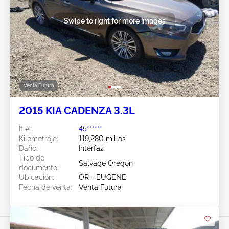
Swipe to right for more images
Venta Futura
2015 KIA CADENZA 3.3L
Ít #:
45******
Kilometraje:
119,280 millas
Daño:
Interfaz
Tipo de
Salvage Oregon
documento:
Ubicación:
OR - EUGENE
Fecha de venta:
Venta Futura