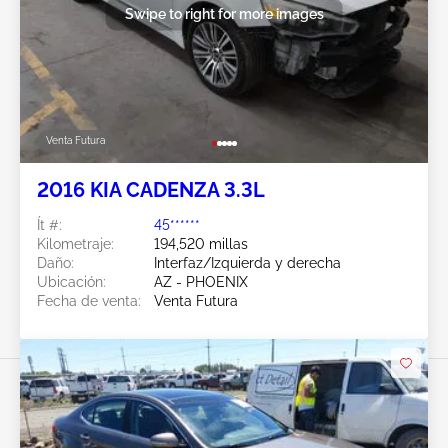
Swipe to right for more images
Venta Futura
2016 KIA CADENZA 3.3L
Ít #:
45******
Kilometraje:
194,520 millas
Daño:
Interfaz/Izquierda y derecha
Ubicación:
AZ - PHOENIX
Fecha de venta:
Venta Futura