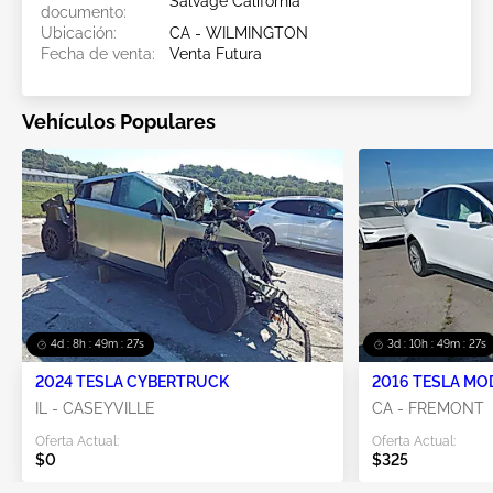
Salvage California
documento:
Ubicación:
CA - WILMINGTON
Fecha de venta:
Venta Futura
Vehículos Populares
4d : 8h : 49m : 26s
3d : 10h : 49m : 26s
2024 TESLA CYBERTRUCK
2016 TESLA MO
IL - CASEYVILLE
CA - FREMONT
Oferta Actual:
Oferta Actual:
$0
$325