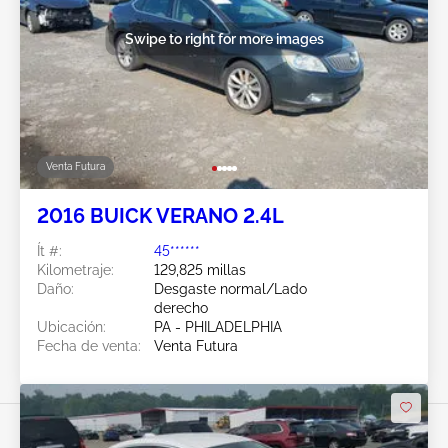
Swipe to right for more images
Venta Futura
2016 BUICK VERANO 2.4L
Ít #:
45******
Kilometraje:
129,825 millas
Daño:
Desgaste normal/Lado
derecho
Ubicación:
PA - PHILADELPHIA
Fecha de venta:
Venta Futura