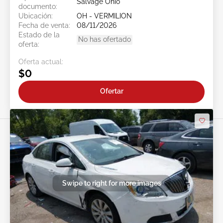
Salvage Ohio
documento:
Ubicación:
OH - VERMILION
Fecha de venta:
08/11/2026
Estado de la
No has ofertado
oferta:
Oferta actual:
$0
Ofertar
Swipe to right for more images