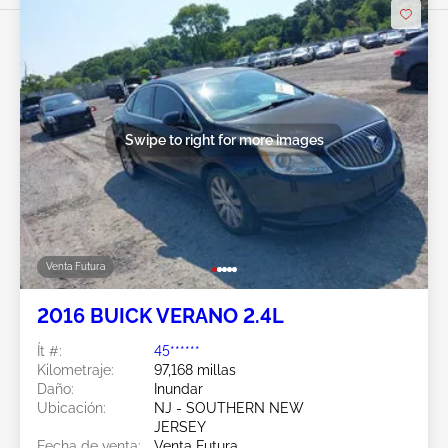
Swipe to right for more images
Venta Futura
2016 BUICK VERANO 2.4L
Ít #:
45******
Kilometraje:
97,168 millas
Daño:
Inundar
Ubicación:
NJ - SOUTHERN NEW
JERSEY
Fecha de venta:
Venta Futura