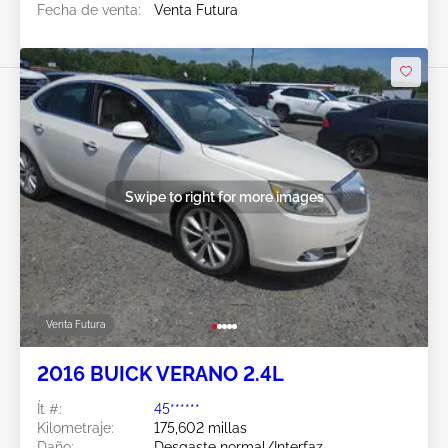
Fecha de venta:
Venta Futura
Swipe to right for more images
Venta Futura
2016 BUICK VERANO 2.4L
Ít #:
45******
Kilometraje:
175,602 millas
Daño:
Desgaste normal/Interfaz