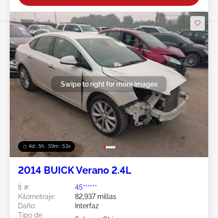
Swipe to right for more images
4d : 5h : 59m : 50s
2014 BUICK Verano 2.4L
Ít #:
45******
Kilometraje:
82,937 millas
Daño:
Interfaz
Tipo de