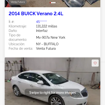
Venta Futura
2014 BUICK Verano 2.4L
Ít #:
45******
Kilometraje:
131,222 millas
Daño:
Interfaz
Tipo de
Mv-907a New York
documento:
Ubicación:
NY - BUFFALO
Fecha de venta:
Venta Futura
Swipe to right for more images