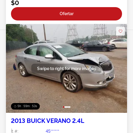
$0
Ofertar
Swipe to right for more images
5h : 59m : 50s
2013 BUICK VERANO 2.4L
Ít #:
45******