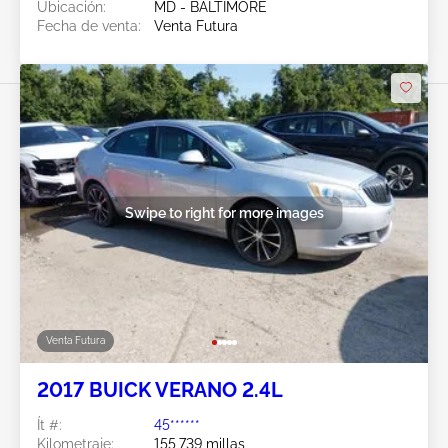
Ubicación:
MD - BALTIMORE
Fecha de venta:
Venta Futura
Swipe to right for more images
Venta Futura
2017 BUICK VERANO 2.4L
Ít #:
45******
Kilometraje:
155,739 millas