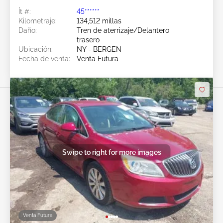
Ít #:
45******
Kilometraje:
134,512 millas
Daño:
Tren de aterrizaje/Delantero
trasero
Ubicación:
NY - BERGEN
Fecha de venta:
Venta Futura
Swipe to right for more images
Venta Futura