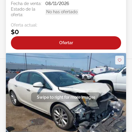
Fecha de venta:
08/11/2026
Estado de la
No has ofertado
oferta:
Oferta actual:
$0
Ofertar
Swipe to right for more images