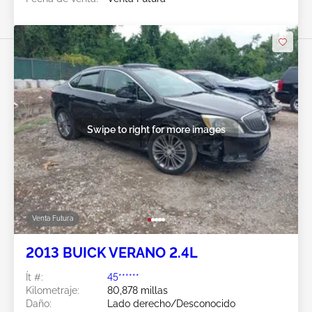
Swipe to right for more images
Venta Futura
2013 BUICK VERANO 2.4L
Ít #:
45******
Kilometraje:
80,878 millas
Daño:
Lado derecho/Desconocido