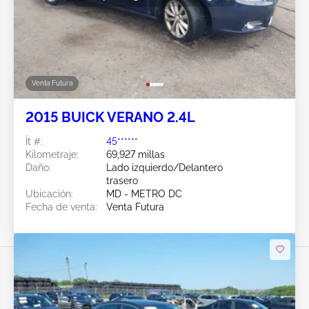
Venta Futura
2015 BUICK VERANO 2.4L
Ít #:
45******
Kilometraje:
69,927 millas
Daño:
Lado izquierdo/Delantero
trasero
Ubicación:
MD - METRO DC
Fecha de venta:
Venta Futura