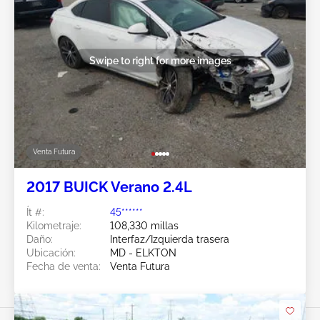
Swipe to right for more images
Venta Futura
2017 BUICK Verano 2.4L
Ít #:
45******
Kilometraje:
108,330 millas
Daño:
Interfaz/Izquierda trasera
Ubicación:
MD - ELKTON
Fecha de venta:
Venta Futura