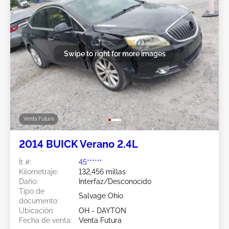
Swipe to right for more images
Venta Futura
2014 BUICK Verano 2.4L
Ít #:
45******
Kilometraje:
132,456 millas
Daño:
Interfaz/Desconocido
Tipo de
Salvage Ohio
documento:
Ubicación:
OH - DAYTON
Fecha de venta:
Venta Futura