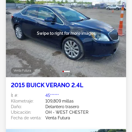
Swipe to right for more images
Venta Futura
2015 BUICK VERANO 2.4L
Ít #:
45******
Kilometraje:
109,809 millas
Daño:
Delantero trasero
Ubicación:
OH - WEST CHESTER
Fecha de venta:
Venta Futura