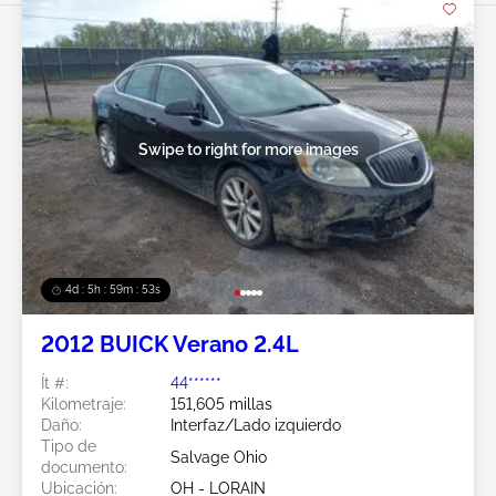
Swipe to right for more images
4d : 5h : 59m : 50s
2012 BUICK Verano 2.4L
Ít #:
44******
Kilometraje:
151,605 millas
Daño:
Interfaz/Lado izquierdo
Tipo de
Salvage Ohio
documento:
Ubicación:
OH - LORAIN