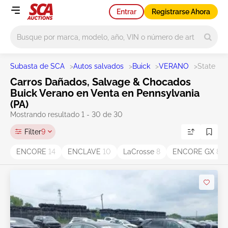
Entrar
Registrarse Ahora
Main search
Subasta de SCA
>
Autos salvados
>
Buick
>
VERANO
>
State PA
Carros Dañados, Salvage & Chocados
Buick Verano en Venta en Pennsylvania
(PA)
Mostrando resultado 1 - 30 de 30
Filter
9
ENCORE
14
ENCLAVE
10
LaCrosse
8
ENCORE GX
8