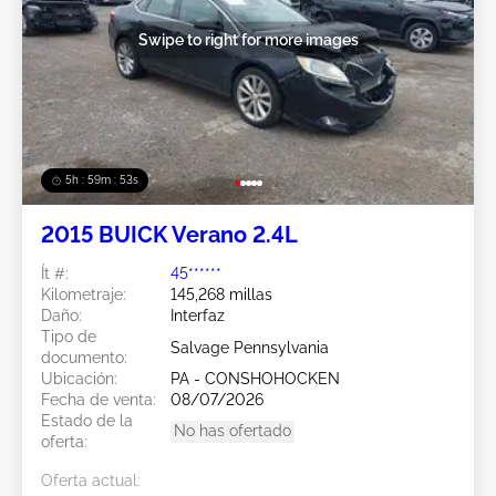
Swipe to right for more images
5h : 59m : 50s
2015 BUICK Verano 2.4L
Ít #:
45******
Kilometraje:
145,268 millas
Daño:
Interfaz
Tipo de
Salvage Pennsylvania
documento:
Ubicación:
PA - CONSHOHOCKEN
Fecha de venta:
08/07/2026
Estado de la
No has ofertado
oferta:
Oferta actual: