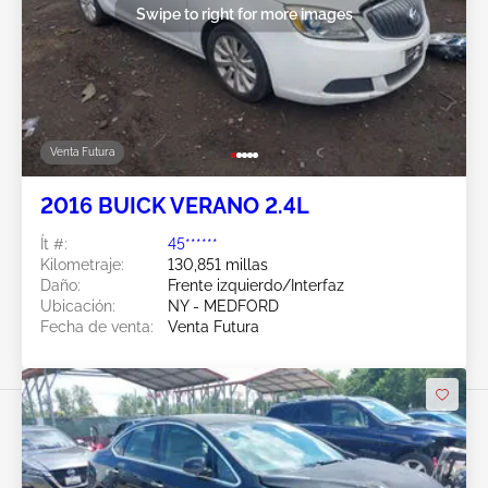
Swipe to right for more images
Venta Futura
2016 BUICK VERANO 2.4L
Ít #:
45******
Kilometraje:
130,851 millas
Daño:
Frente izquierdo/Interfaz
Ubicación:
NY - MEDFORD
Fecha de venta:
Venta Futura