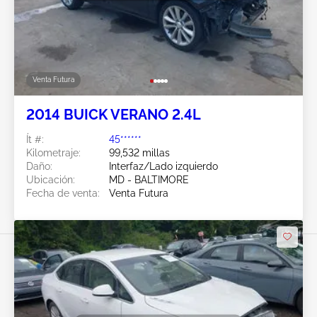
Venta Futura
2014 BUICK VERANO 2.4L
Ít #:
45******
Kilometraje:
99,532 millas
Daño:
Interfaz/Lado izquierdo
Ubicación:
MD - BALTIMORE
Fecha de venta:
Venta Futura