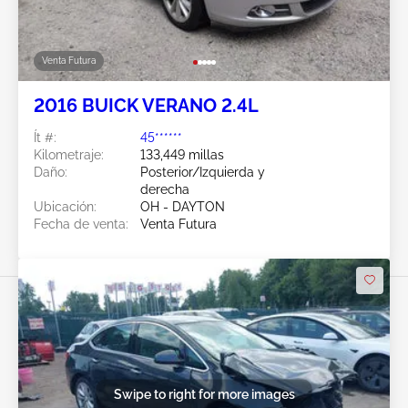
Venta Futura
2016 BUICK VERANO 2.4L
Ít #:
45******
Kilometraje:
133,449 millas
Daño:
Posterior/Izquierda y
derecha
Ubicación:
OH - DAYTON
Fecha de venta:
Venta Futura
Swipe to right for more images