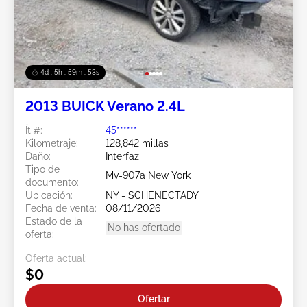
4d : 5h : 59m : 50s
2013 BUICK Verano 2.4L
Ít #:
45******
Kilometraje:
128,842 millas
Daño:
Interfaz
Tipo de
Mv-907a New York
documento:
Ubicación:
NY - SCHENECTADY
Fecha de venta:
08/11/2026
Estado de la
No has ofertado
oferta:
Oferta actual:
$0
Ofertar