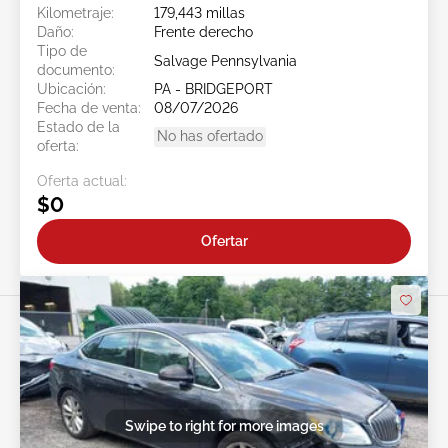
Kilometraje:
179,443 millas
Daño:
Frente derecho
Tipo de
Salvage Pennsylvania
documento:
Ubicación:
PA - BRIDGEPORT
Fecha de venta:
08/07/2026
Estado de la
No has ofertado
oferta:
Oferta actual:
$0
Ofertar
Swipe to right for more images