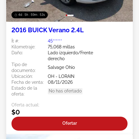
4d : 5h : 59m : 50s
2016 BUICK Verano 2.4L
Ít #:
45******
Kilometraje:
75,068 millas
Daño:
Lado izquierdo/Frente
derecho
Tipo de
Salvage Ohio
documento:
Ubicación:
OH - LORAIN
Fecha de venta:
08/11/2026
Estado de la
No has ofertado
oferta:
Oferta actual:
$0
Ofertar