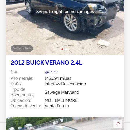
Swipe to right for more images
Venta Futura
2012 BUICK VERANO 2.4L
Ít #:
45******
Kilometraje:
145,294 millas
Daño:
Interfaz/Desconocido
Tipo de
Salvage Maryland
documento:
Ubicación:
MD - BALTIMORE
Fecha de venta:
Venta Futura