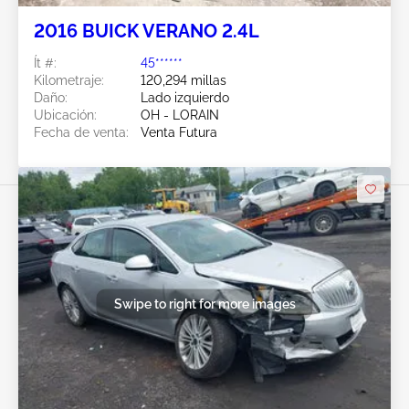
2016 BUICK VERANO 2.4L
Ít #:
45******
Kilometraje:
120,294 millas
Daño:
Lado izquierdo
Ubicación:
OH - LORAIN
Fecha de venta:
Venta Futura
Swipe to right for more images