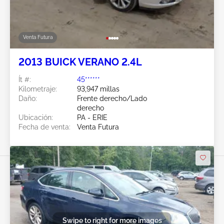
Venta Futura
2013 BUICK VERANO 2.4L
Ít #:
45******
Kilometraje:
93,947 millas
Daño:
Frente derecho/Lado
derecho
Ubicación:
PA - ERIE
Fecha de venta:
Venta Futura
Swipe to right for more images