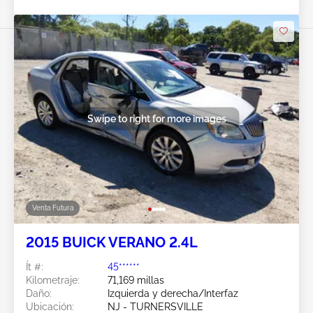
Swipe to right for more images
Venta Futura
2015 BUICK VERANO 2.4L
Ít #:
45******
Kilometraje:
71,169 millas
Daño:
Izquierda y derecha/Interfaz
Ubicación:
NJ - TURNERSVILLE