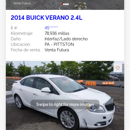
Venta Futura
2014 BUICK VERANO 2.4L
Ít #:
45******
Kilometraje:
78,936 millas
Daño:
Interfaz/Lado derecho
Ubicación:
PA - PITTSTON
Fecha de venta:
Venta Futura
Swipe to right for more images