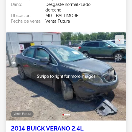
Daño:
Desgaste normal/Lado
derecho
Ubicación:
MD - BALTIMORE
Fecha de venta:
Venta Futura
Swipe to right for more images
Venta Futura
2014 BUICK VERANO 2.4L