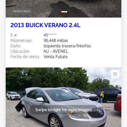
Venta Futura
2013 BUICK VERANO 2.4L
Ít #:
45******
Kilometraje:
95,448 millas
Daño:
Izquierda trasera/Interfaz
Ubicación:
NJ - AVENEL
Fecha de venta:
Venta Futura
Swipe to right for more images