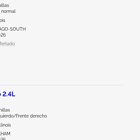
illas
 normal
nois
ICAGO-SOUTH
026
fertado
 2.4L
illas
quierdo/Frente derecho
linois
RKHAM
026