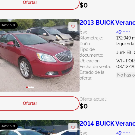
Ofertar
$0
2013 BUICK Verano
: 34m : 58s
Ít #:
45******
Kilometraje:
172,949 m
Daño:
Izquierd
Tipo de
Junk Bil
documento:
Ubicación:
WI - PO
Fecha de venta:
08/12/2
Estado de la
No has o
oferta:
Oferta actual:
Ofertar
$0
2014 BUICK Verano
: 34m : 58s
Ít #:
45******