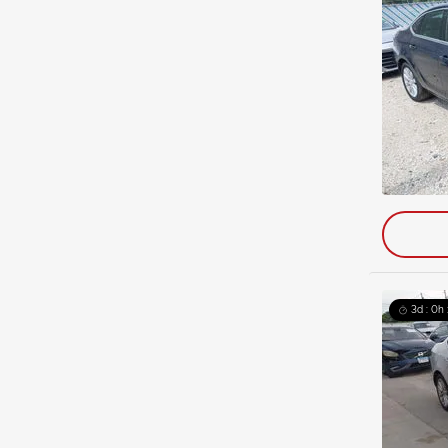
3d : 0h 