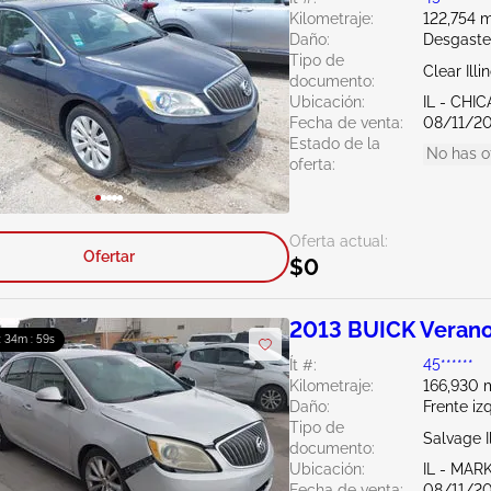
Kilometraje:
122,754 m
Daño:
Desgaste
Tipo de
Clear Illi
documento:
Ubicación:
IL - CH
Fecha de venta:
08/11/2
Estado de la
No has o
oferta:
Oferta actual:
Ofertar
$0
2013 BUICK Verano
: 34m : 58s
Ít #:
45******
Kilometraje:
166,930 m
Daño:
Frente iz
Tipo de
Salvage Il
documento:
Ubicación:
IL - MA
Fecha de venta:
08/11/2