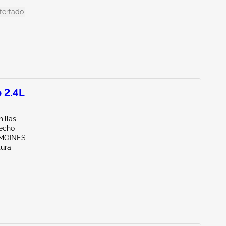
fertado
 2.4L
illas
echo
 MOINES
tura