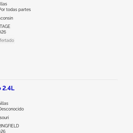
llas
Por todas partes
sconsin
RTAGE
026
fertado
 2.4L
illas
Desconocido
souri
RINGFIELD
026