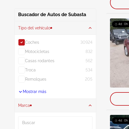
Buscador de Autos de Subasta
4d : 0h 
Tipo del vehículo
Coches
30924
Motocicletas
832
Casas rodantes
562
Troca
534
Remolques
205
Mostrar más
Marca
Buscar
4d : 0h 