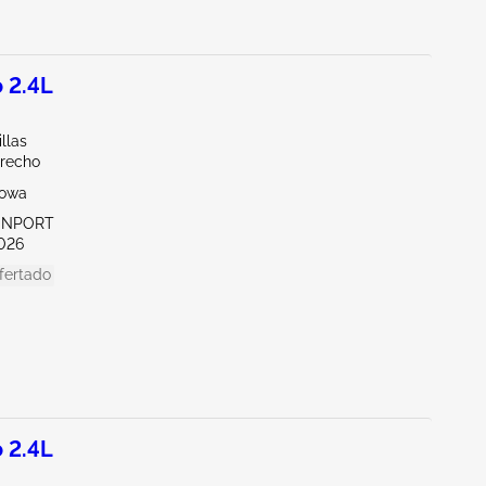
 2.4L
illas
erecho
Iowa
VENPORT
026
fertado
 2.4L