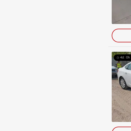
4d : 0h 