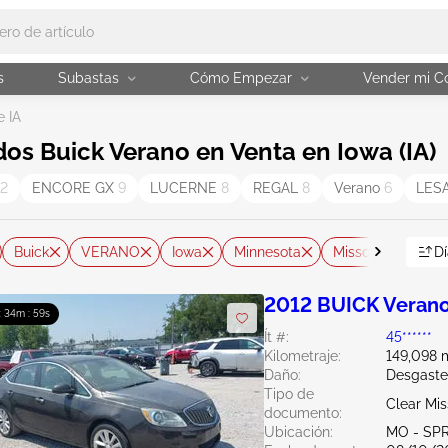
s
Subastas
Cómo Empezar
Vender mi C
e IA
os Buick Verano en Venta en Iowa (IA)
12
ENCORE GX
9
LUCERNE
8
REGAL
8
Verano
6
LES
Buick
VERANO
Iowa
Minnesota
Missouri
Neb
Dí
2012 BUICK Verano
: 34m : 58s
Ít #:
45******
Kilometraje:
149,098 m
Daño:
Desgaste
Tipo de
Clear Mis
documento:
Ubicación:
MO - SP