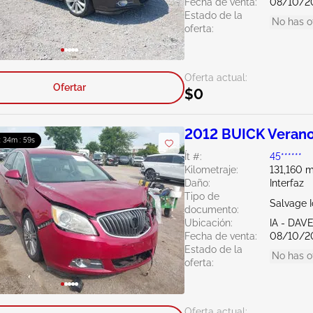
Fecha de venta:
08/10/2
Estado de la
No has o
oferta:
Oferta actual:
Ofertar
$0
2012 BUICK Verano
: 34m : 58s
Ít #:
45******
Kilometraje:
131,160 m
Daño:
Interfaz
Tipo de
Salvage 
documento:
Ubicación:
IA - DA
Fecha de venta:
08/10/2
Estado de la
No has o
oferta:
Oferta actual: