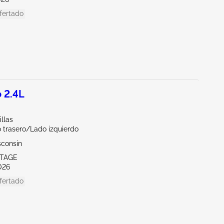
fertado
 2.4L
llas
 trasero/Lado izquierdo
sconsin
RTAGE
026
fertado