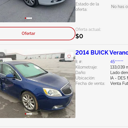
Estado de la
No has o
oferta:
Oferta actual:
Ofertar
$0
2014 BUICK Verano
ra
Ít #:
45******
Kilometraje:
133,039 m
Daño:
Lado der
Ubicación:
IA - DES
Fecha de venta:
Venta Fu