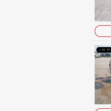
2d : 0h 