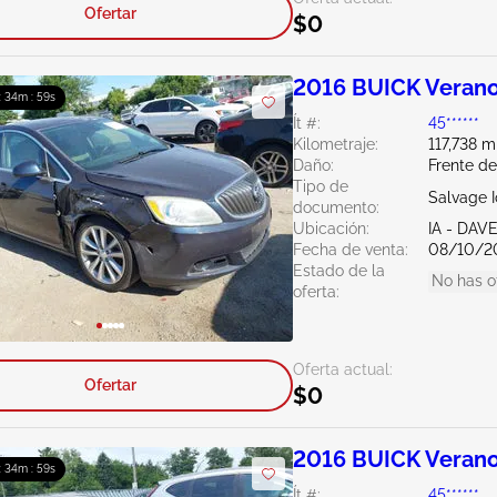
Ofertar
$0
2016 BUICK Verano
: 34m : 58s
Ít #:
45******
Kilometraje:
117,738 m
Daño:
Frente d
Tipo de
Salvage 
documento:
Ubicación:
IA - DA
Fecha de venta:
08/10/2
Estado de la
No has o
oferta:
Oferta actual:
Ofertar
$0
2016 BUICK Verano
: 34m : 58s
Ít #:
45******