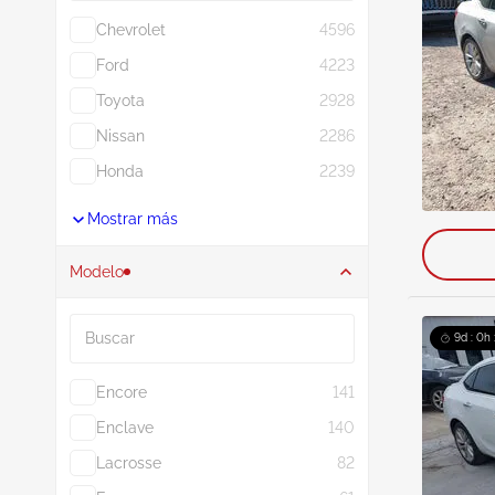
Chevrolet
4596
Ford
4223
Toyota
2928
Nissan
2286
Honda
2239
Mostrar más
Modelo
Buscar
9d : 0h 
Encore
141
Enclave
140
Lacrosse
82