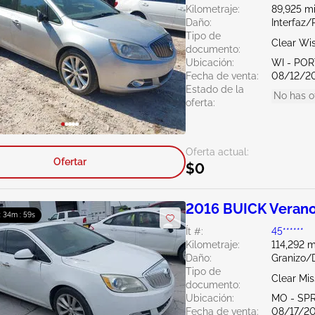
Kilometraje:
89,925 mi
Daño:
Interfaz/
Tipo de
Clear Wi
documento:
Ubicación:
WI - PO
Fecha de venta:
08/12/2
Estado de la
No has o
oferta:
Oferta actual:
Ofertar
$0
2016 BUICK Verano
: 34m : 58s
Ít #:
45******
Kilometraje:
114,292 m
Daño:
Granizo/
Tipo de
Clear Mis
documento:
Ubicación:
MO - SP
Fecha de venta:
08/17/2