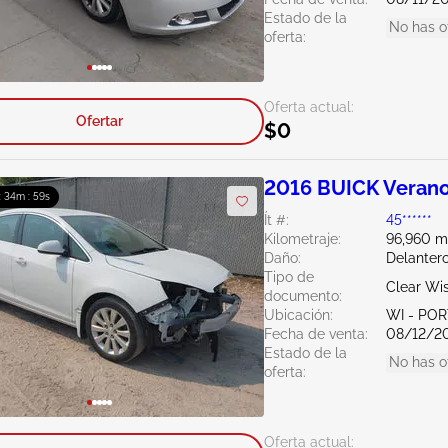
Estado de la
No has o
oferta:
Oferta actual:
Ofertar
$0
2016 BUICK Verano
: 34m : 58s
Ít #:
45******
Kilometraje:
96,960 mi
Daño:
Delantero
Tipo de
Clear Wi
documento:
Ubicación:
WI - PO
Fecha de venta:
08/12/2
Estado de la
No has o
oferta:
Oferta actual: