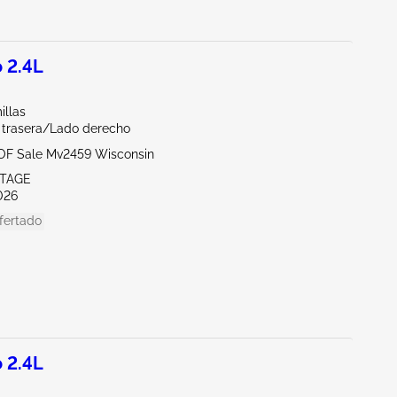
 2.4L
illas
a trasera/Lado derecho
l OF Sale Mv2459 Wisconsin
RTAGE
026
fertado
 2.4L