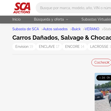
Main search
Inicio
Búsqueda y oferta
Subastas Virtuale
Subasta de SCA
>
Autos salvados
>
Buick
>
VERANO
>
Stat
Carros Dañados, Salvage & Chocad
Envision
19
ENCLAVE
17
ENCORE
14
LACROSSE
Coches
2d : 0h 