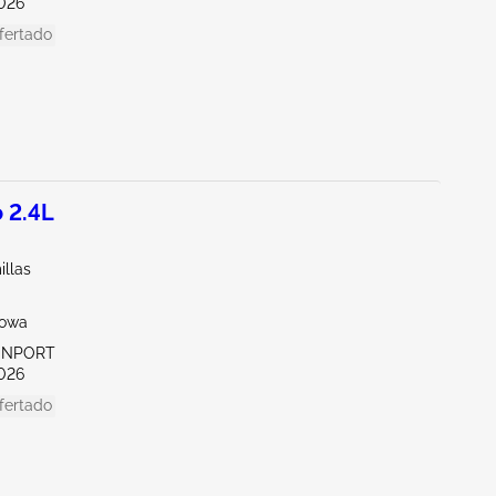
026
fertado
 2.4L
illas
Iowa
VENPORT
026
fertado