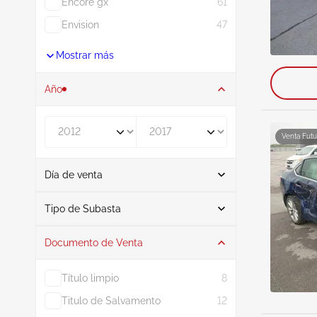
Encore gx
61
Envision
47
Mostrar más
Año
De
A
Venta Futu
Día de venta
De
A
Tipo de Subasta
Documento de Venta
Subasta
37
Título limpio
8
Titulo de Salvamento
12