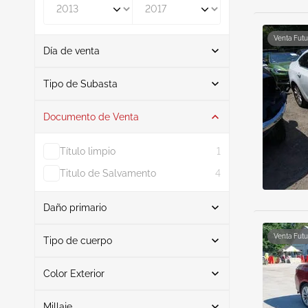
De
A
Venta Futu
Día de venta
De
A
Tipo de Subasta
Documento de Venta
Subasta
9
Título limpio
1
Titulo de Salvamento
4
Daño primario
Buscar
Venta Futu
Tipo de cuerpo
Color Exterior
Sedán
9
Lado izquierdo
2
Buscar
Interfaz
2
Millaje