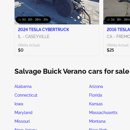
4d : 16h : 38m : 38s
3d : 18h : 38m
2024 TESLA CYBERTRUCK
2016 TESLA
IL - CASEYVILLE
CA - FREM
Oferta Actual:
Oferta Actual:
$0
$25
Salvage Buick Verano cars for sale
Alabama
Arizona
Connecticut
Florida
Iowa
Kansas
Maryland
Massachusetts
Missouri
Montana