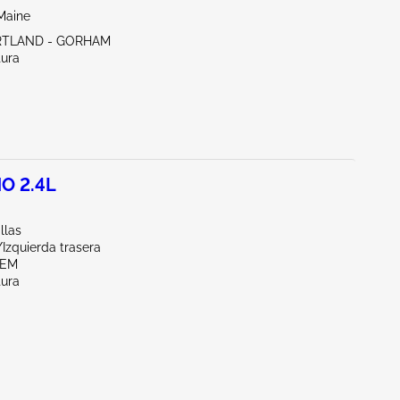
Maine
RTLAND - GORHAM
tura
O 2.4L
llas
/Izquierda trasera
LEM
tura