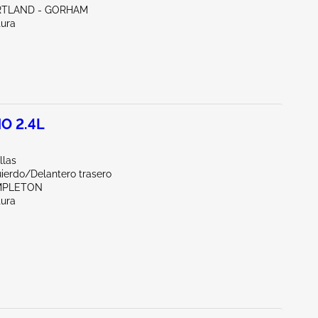
RTLAND - GORHAM
tura
O 2.4L
llas
ierdo/Delantero trasero
MPLETON
tura