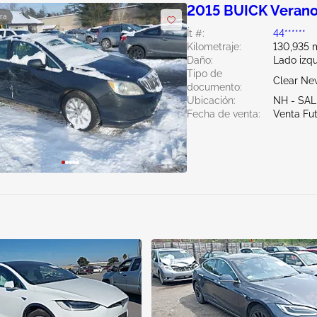
2015 BUICK Verano
ra
Ít #:
44******
Kilometraje:
130,935 m
Daño:
Lado izq
Tipo de
Clear Ne
documento:
Ubicación:
NH - SA
Fecha de venta:
Venta Fu