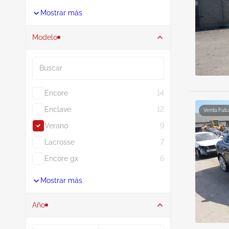
Mostrar más
Modelo
Buscar
Encore
14
Enclave
12
Venta Futu
Verano
9
Lacrosse
7
Encore gx
6
Mostrar más
Año