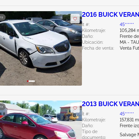
2016 BUICK VERAN
ra
Ít #:
45******
Kilometraje:
105,284 m
Daño:
Frente d
Ubicación:
MA - TA
Fecha de venta:
Venta Fu
2013 BUICK VERAN
ra
Ít #:
45******
Kilometraje:
157,831 m
Daño:
Frente iz
Tipo de
Salvage 
documento: