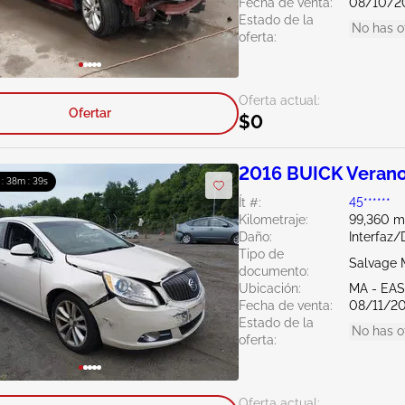
Fecha de venta:
08/10/2
Estado de la
No has o
oferta:
Oferta actual:
Ofertar
$0
2016 BUICK Verano
 : 38m : 38s
Ít #:
45******
Kilometraje:
99,360 mi
Daño:
Interfaz
Tipo de
Salvage 
documento:
Ubicación:
MA - EA
Fecha de venta:
08/11/2
Estado de la
No has o
oferta:
Oferta actual: