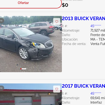
Ofertar
$0
2013 BUICK VERAN
ra
Ít #:
45******
Kilometraje:
71,927 mi
Daño:
Frente d
Ubicación:
MA - TE
Fecha de venta:
Venta Fu
2017 BUICK VERAN
ra
Ít #:
45******
Kilometraje:
69,641 mi
Daño:
Interfaz