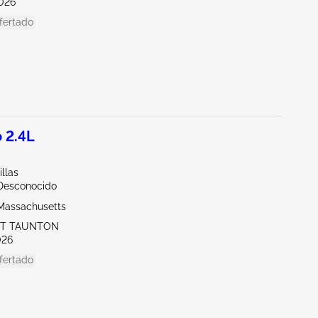
026
fertado
 2.4L
llas
/Desconocido
Massachusetts
ST TAUNTON
026
fertado