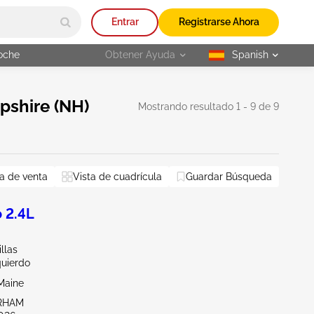
Entrar
Registrarse Ahora
oche
Obtener Ayuda
Spanish
selected
pshire (NH)
Mostrando resultado 1 - 9 de 9
a de venta
aine
Vista de cuadrícula
Guardar Búsqueda
Restablecer todo
 2.4L
llas
quierdo
Maine
RHAM