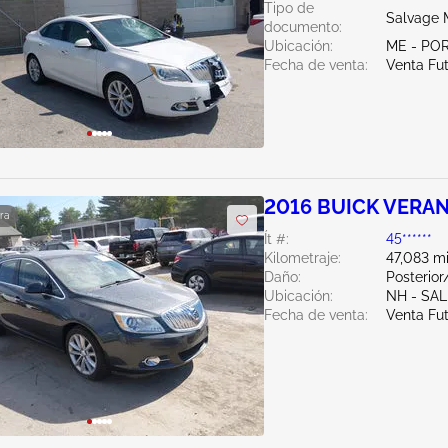
Tipo de
Salvage 
documento:
Ubicación:
ME - PO
Fecha de venta:
Venta Fu
2016 BUICK VERAN
ra
Ít #:
45******
Kilometraje:
47,083 mi
Daño:
Posterior
Ubicación:
NH - SA
Fecha de venta:
Venta Fu