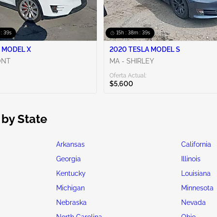
 : 38s
15h : 38m : 38s
 MODEL X
2020 TESLA MODEL S
ONT
MA - SHIRLEY
Oferta Actual:
$5,600
 by State
Arkansas
California
Georgia
Illinois
Kentucky
Louisiana
Michigan
Minnesota
Nebraska
Nevada