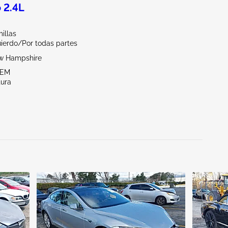
 2.4L
illas
uierdo/Por todas partes
w Hampshire
LEM
tura