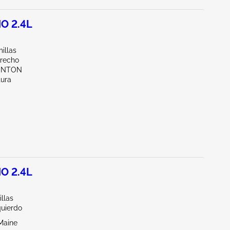
O 2.4L
illas
erecho
UNTON
tura
O 2.4L
illas
quierdo
Maine