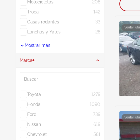
Motocicletas
208
Troca
142
Casas rodantes
33
Venta Futu
Lanchas y Yates
28
Mostrar más
Marca
Buscar
Toyota
1279
Honda
1090
Ford
739
Venta Futu
Nissan
619
Chevrolet
581