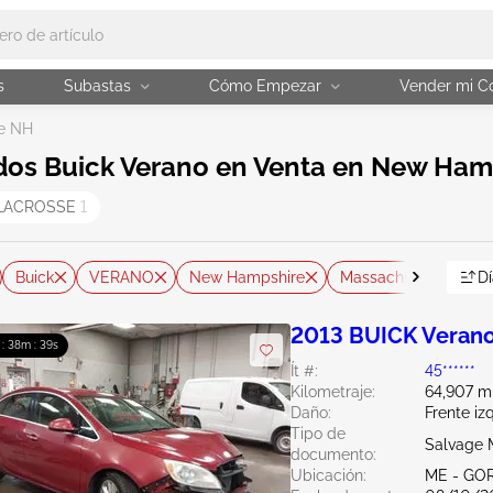
s
Subastas
Cómo Empezar
Vender mi C
e NH
dos Buick Verano en Venta en New Ham
LACROSSE
1
Buick
VERANO
New Hampshire
Massachusetts
Dí
M
2013 BUICK Verano
 : 38m : 38s
Ít #:
45******
Kilometraje:
64,907 mi
Daño:
Frente iz
Tipo de
Salvage 
documento:
Ubicación:
ME - GO