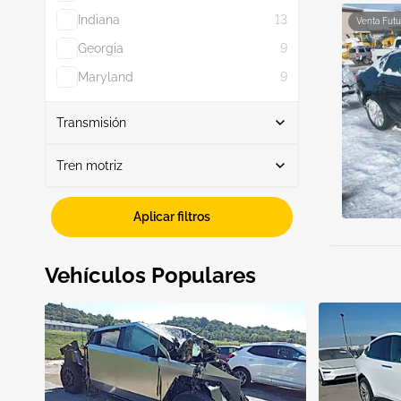
Indiana
13
Venta Futu
Georgia
9
Maryland
9
Mostrar más
Transmisión
Tren motriz
Automático
9
Fwd
9
Aplicar filtros
Vehículos Populares