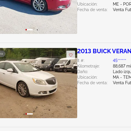
Ubicación:
ME - PO
Fecha de venta:
Venta Fu
2013 BUICK VERAN
ra
Ít #:
45******
Kilometraje:
88,687 mi
Daño:
Lado izqu
Ubicación:
MA - TE
Fecha de venta:
Venta Fu