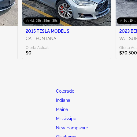
4d : 18h : 38m : 38s
3d : 19h 
2015 TESLA MODEL S
2023 BE
CA - FONTANA
VA - SU
Oferta Actual:
Oferta Act
$0
$70,500
Colorado
Indiana
Maine
Mississippi
New Hampshire