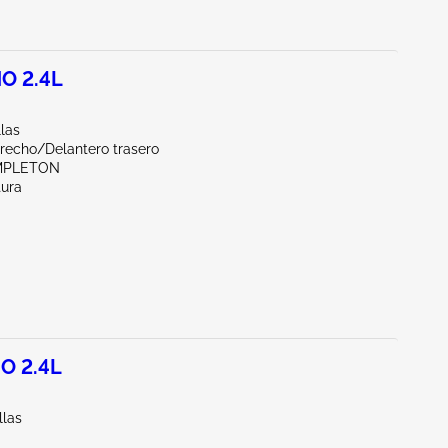
O 2.4L
llas
erecho/Delantero trasero
MPLETON
tura
O 2.4L
llas