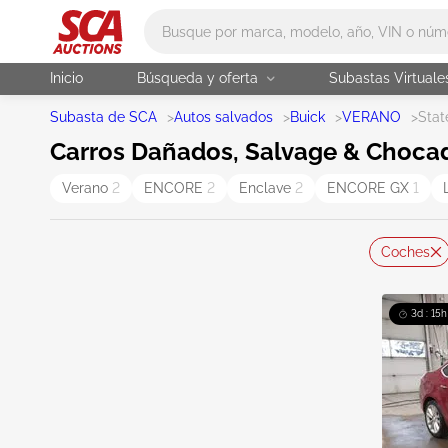
Main search
Inicio
Búsqueda y oferta
Subastas Virtuale
Subasta de SCA
>
Autos salvados
>
Buick
>
VERANO
>
Stat
Carros Dañados, Salvage & Choca
Verano
2
ENCORE
2
Enclave
2
ENCORE GX
1
Coches
3d : 15h