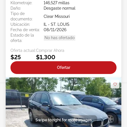
Kilometraje:
146,527 millas
Daño:
Desgaste normal
Tipo de
Clear Missouri
documento:
Ubicación:
IL - ST. LOUIS
Fecha de venta:
08/11/2026
Estado de la
No has ofertado
oferta:
Oferta actual:
Comprar Ahora
$25
$1,300
Ofertar
Swipe to right for more images