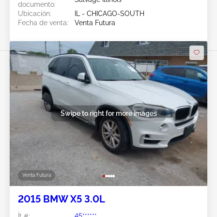
documento:
Ubicación:
IL - CHICAGO-SOUTH
Fecha de venta:
Venta Futura
Swipe to right for more images
Venta Futura
2015 BMW X5 3.0L
Ít #:
45******