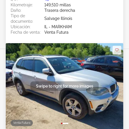
Kilometraje:
149,510 millas
Daño:
Trasera derecha
Tipo de
Salvage Illinois
documento:
Ubicación:
IL - MARKHAM
Fecha de venta:
Venta Futura
Swipe to right for more images
Venta Futura