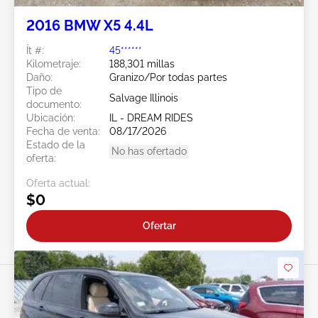
2016 BMW X5 4.4L
Ít #:
45******
Kilometraje:
188,301 millas
Daño:
Granizo/Por todas partes
Tipo de
Salvage Illinois
documento:
Ubicación:
IL - DREAM RIDES
Fecha de venta:
08/17/2026
Estado de la
No has ofertado
oferta:
Oferta actual:
$0
Ofertar