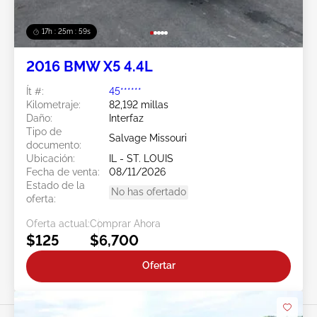
17h : 25m : 56s
2016 BMW X5 4.4L
Ít #:
45******
Kilometraje:
82,192 millas
Daño:
Interfaz
Tipo de
Salvage Missouri
documento:
Ubicación:
IL - ST. LOUIS
Fecha de venta:
08/11/2026
Estado de la
No has ofertado
oferta:
Oferta actual:
Comprar Ahora
$125
$6,700
Ofertar