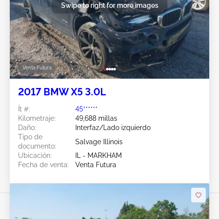
Swipe to right for more images
Venta Futura
2017 BMW X5 3.0L
Ít #:
45******
Kilometraje:
49,688 millas
Daño:
Interfaz/Lado izquierdo
Tipo de
Salvage Illinois
documento:
Ubicación:
IL - MARKHAM
Fecha de venta:
Venta Futura