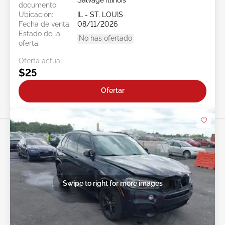
Salvage Illinois
documento:
Ubicación:
IL - ST. LOUIS
Fecha de venta:
08/11/2026
Estado de la
No has ofertado
oferta:
Oferta actual:
$25
Ofertar
Swipe to right for more images