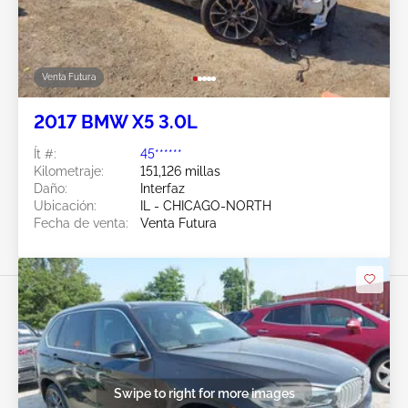
Venta Futura
2017 BMW X5 3.0L
Ít #:
45******
Kilometraje:
151,126 millas
Daño:
Interfaz
Ubicación:
IL - CHICAGO-NORTH
Fecha de venta:
Venta Futura
Swipe to right for more images