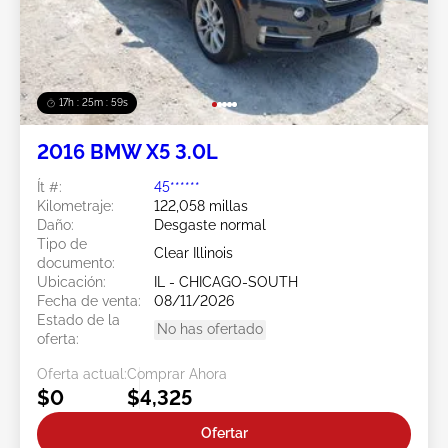
17h : 25m : 56s
2016 BMW X5 3.0L
Ít #:
45******
Kilometraje:
122,058 millas
Daño:
Desgaste normal
Tipo de
Clear Illinois
documento:
Ubicación:
IL - CHICAGO-SOUTH
Fecha de venta:
08/11/2026
Estado de la
No has ofertado
oferta:
Oferta actual:
Comprar Ahora
$0
$4,325
Ofertar