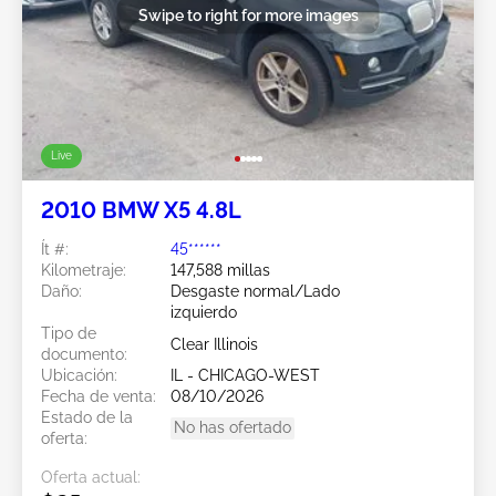
Swipe to right for more images
Live
2010 BMW X5 4.8L
Ít #:
45******
Kilometraje:
147,588 millas
Daño:
Desgaste normal/Lado
izquierdo
Tipo de
Clear Illinois
documento:
Ubicación:
IL - CHICAGO-WEST
Fecha de venta:
08/10/2026
Estado de la
No has ofertado
oferta:
Oferta actual: