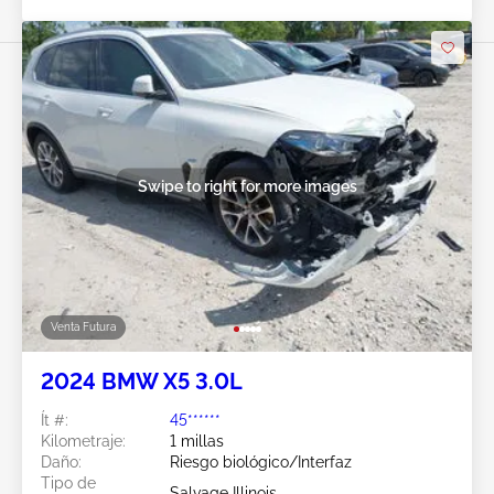
Swipe to right for more images
Venta Futura
2024 BMW X5 3.0L
Ít #:
45******
Kilometraje:
1 millas
Daño:
Riesgo biológico/Interfaz
Tipo de
Salvage Illinois