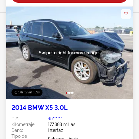
Swipe to right for more images
17h : 25m : 56s
2014 BMW X5 3.0L
Ít #:
45******
Kilometraje:
177,383 millas
Daño:
Interfaz
Tipo de