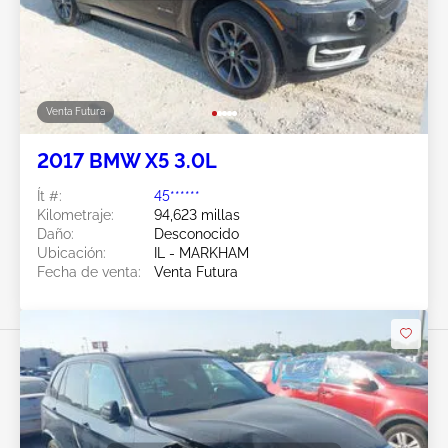
Venta Futura
2017 BMW X5 3.0L
Ít #:
45******
Kilometraje:
94,623 millas
Daño:
Desconocido
Ubicación:
IL - MARKHAM
Fecha de venta:
Venta Futura