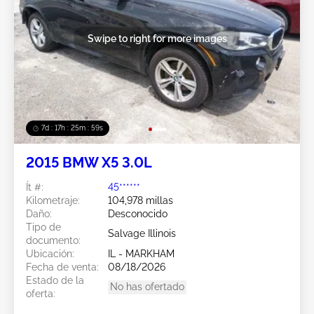
Swipe to right for more images
7d : 17h : 25m : 56s
2015 BMW X5 3.0L
Ít #:
45******
Kilometraje:
104,978 millas
Daño:
Desconocido
Tipo de
Salvage Illinois
documento:
Ubicación:
IL - MARKHAM
Fecha de venta:
08/18/2026
Estado de la
No has ofertado
oferta: