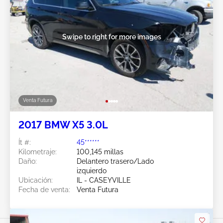
Swipe to right for more images
Venta Futura
2017 BMW X5 3.0L
Ít #:
45******
Kilometraje:
100,145 millas
Daño:
Delantero trasero/Lado
izquierdo
Ubicación:
IL - CASEYVILLE
Fecha de venta:
Venta Futura