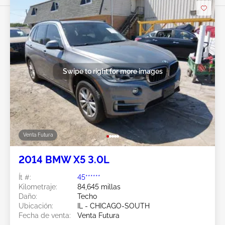
Swipe to right for more images
Venta Futura
2014 BMW X5 3.0L
Ít #:
45******
Kilometraje:
84,645 millas
Daño:
Techo
Ubicación:
IL - CHICAGO-SOUTH
Fecha de venta:
Venta Futura