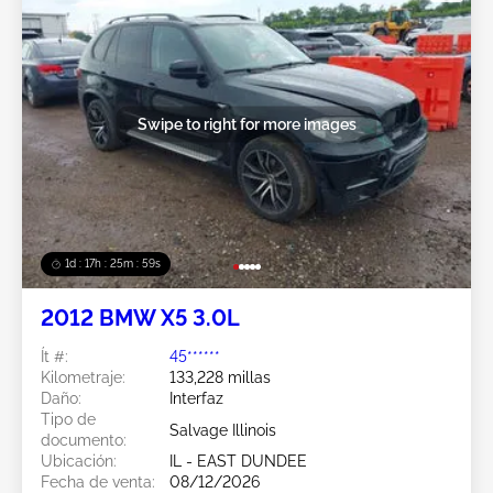
Swipe to right for more images
1d : 17h : 25m : 56s
2012 BMW X5 3.0L
Ít #:
45******
Kilometraje:
133,228 millas
Daño:
Interfaz
Tipo de
Salvage Illinois
documento:
Ubicación:
IL - EAST DUNDEE
Fecha de venta:
08/12/2026