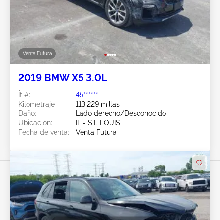
Venta Futura
2019 BMW X5 3.0L
Ít #:
45******
Kilometraje:
113,229 millas
Daño:
Lado derecho/Desconocido
Ubicación:
IL - ST. LOUIS
Fecha de venta:
Venta Futura