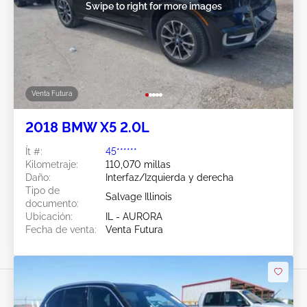
Swipe to right for more images
Venta Futura
2018 BMW X5 2.0L
Ít #:
45******
Kilometraje:
110,070 millas
Daño:
Interfaz/Izquierda y derecha
Tipo de
Salvage Illinois
documento:
Ubicación:
IL - AURORA
Fecha de venta:
Venta Futura