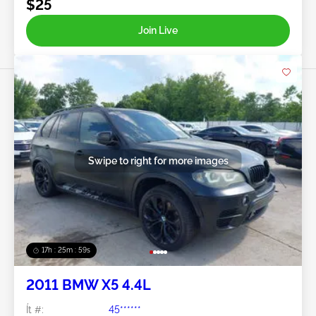
$25
Join Live
Swipe to right for more images
17h : 25m : 56s
2011 BMW X5 4.4L
Ít #:
45******