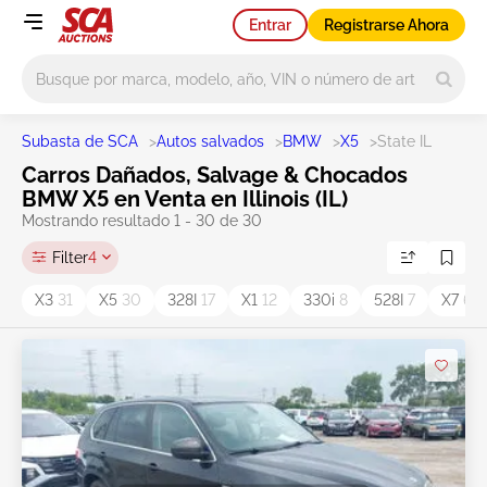
Entrar
Registrarse Ahora
Main search
Subasta de SCA
>
Autos salvados
>
BMW
>
X5
>
State IL
Carros Dañados, Salvage & Chocados
BMW X5 en Venta en Illinois (IL)
Mostrando resultado 1 - 30 de 30
Filter
4
X3
31
X5
30
328I
17
X1
12
330i
8
528I
7
X7
6