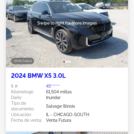
Swipe to right for more images
Venta Futura
2024 BMW X5 3.0L
Ít #:
45******
Kilometraje:
61,504 millas
Daño:
Inundar
Tipo de
Salvage Illinois
documento:
Ubicación:
IL - CHICAGO-SOUTH
Fecha de venta:
Venta Futura