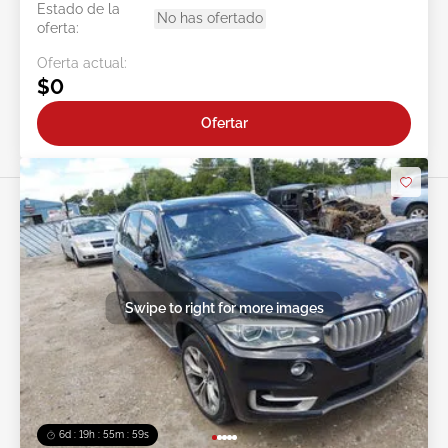
Estado de la
No has ofertado
oferta:
Oferta actual:
$0
Ofertar
Swipe to right for more images
6d : 19h : 55m : 56s