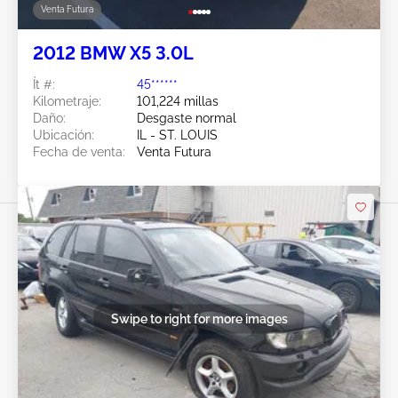
Venta Futura
2012 BMW X5 3.0L
Ít #:
45******
Kilometraje:
101,224 millas
Daño:
Desgaste normal
Ubicación:
IL - ST. LOUIS
Fecha de venta:
Venta Futura
Swipe to right for more images