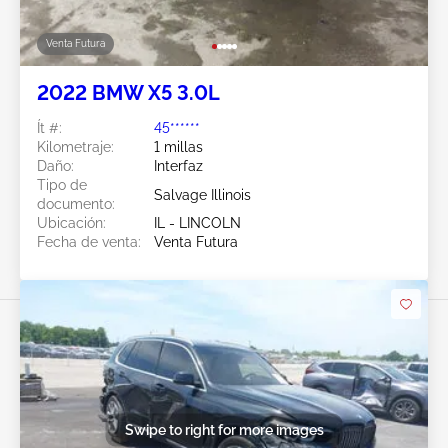
Venta Futura
2022 BMW X5 3.0L
Ít #:
45******
Kilometraje:
1 millas
Daño:
Interfaz
Tipo de
Salvage Illinois
documento:
Ubicación:
IL - LINCOLN
Fecha de venta:
Venta Futura
Swipe to right for more images