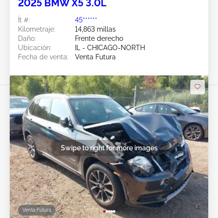
2025 BMW X5 3.0L
Ít #:
45******
Kilometraje:
14,863 millas
Daño:
Frente derecho
Ubicación:
IL - CHICAGO-NORTH
Fecha de venta:
Venta Futura
Swipe to right for more images
Venta Futura