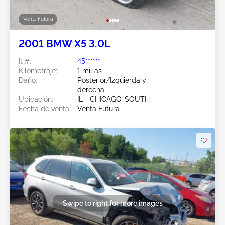
Venta Futura
2001 BMW X5 3.0L
Ít #:
45******
Kilometraje:
1 millas
Daño:
Posterior/Izquierda y
derecha
Ubicación:
IL - CHICAGO-SOUTH
Fecha de venta:
Venta Futura
Swipe to right for more images