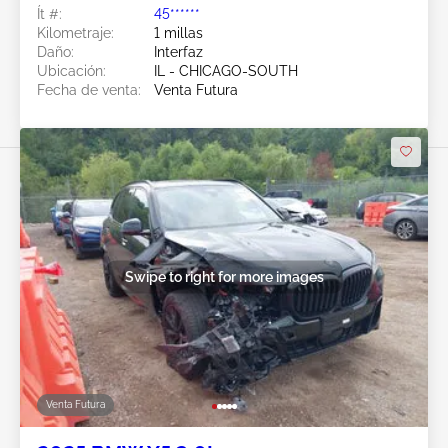
Ít #:
45******
Kilometraje:
1 millas
Daño:
Interfaz
Ubicación:
IL - CHICAGO-SOUTH
Fecha de venta:
Venta Futura
Swipe to right for more images
Venta Futura