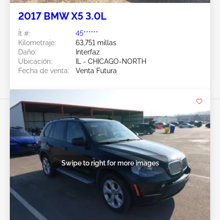
2017 BMW X5 3.0L
Ít #:
45******
Kilometraje:
63,751 millas
Daño:
Interfaz
Ubicación:
IL - CHICAGO-NORTH
Fecha de venta:
Venta Futura
Swipe to right for more images