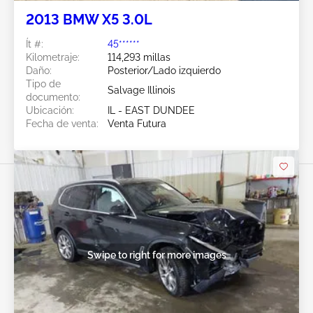
2013 BMW X5 3.0L
Ít #:
45******
Kilometraje:
114,293 millas
Daño:
Posterior/Lado izquierdo
Tipo de
Salvage Illinois
documento:
Ubicación:
IL - EAST DUNDEE
Fecha de venta:
Venta Futura
Swipe to right for more images