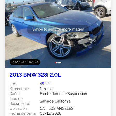
Swipe to right for more images
6d : 15h : 21m : 24s
2013 BMW 328i 2.0L
Ít #:
45******
Kilometraje:
1 millas
Daño:
Frente derecho/Suspensión
Tipo de
Salvage California
documento:
Ubicación:
CA - LOS ANGELES
Fecha de venta:
08/12/2026