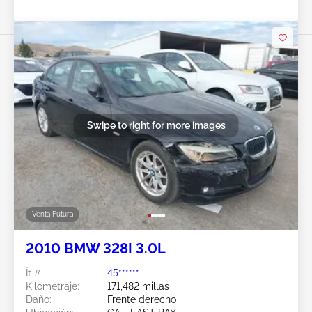
Swipe to right for more images
Venta Futura
2010 BMW 328I 3.0L
Ít #:
45******
Kilometraje:
171,482 millas
Daño:
Frente derecho