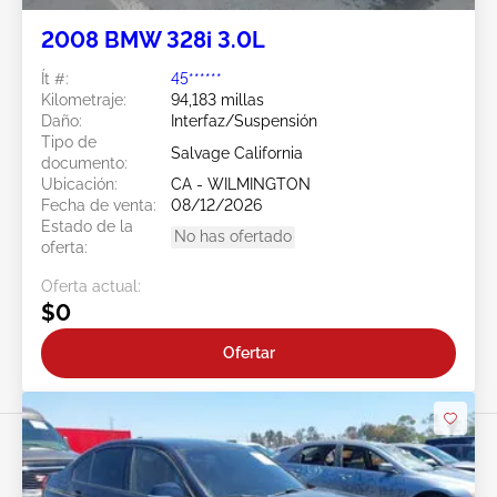
2008 BMW 328i 3.0L
Ít #:
45******
Kilometraje:
94,183 millas
Daño:
Interfaz/Suspensión
Tipo de
Salvage California
documento:
Ubicación:
CA - WILMINGTON
Fecha de venta:
08/12/2026
Estado de la
No has ofertado
oferta:
Oferta actual:
$0
Ofertar