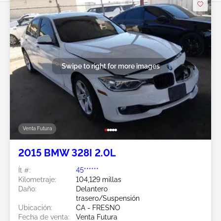
Swipe to right for more images
Venta Futura
2015 BMW 328I 2.0L
Ít #:
45******
Kilometraje:
104,129 millas
Daño:
Delantero
trasero/Suspensión
Ubicación:
CA - FRESNO
Fecha de venta:
Venta Futura