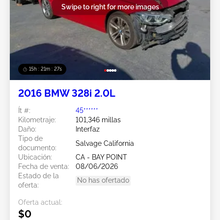
Swipe to right for more images
15h : 21m : 24s
2016 BMW 328i 2.0L
Ít #:
45******
Kilometraje:
101,346 millas
Daño:
Interfaz
Tipo de
Salvage California
documento:
Ubicación:
CA - BAY POINT
Fecha de venta:
08/06/2026
Estado de la
No has ofertado
oferta:
Oferta actual:
$0