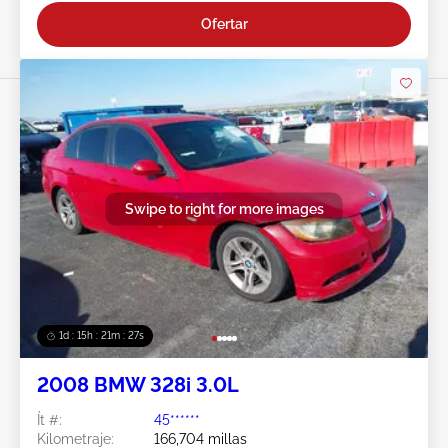
Ofertar
Swipe to right for more images
1d : 15h : 21m : 24s
2008 BMW 328i 3.0L
Ít #:
45******
Kilometraje:
166,704 millas