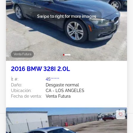
Swipe to right for more images
Venta Futura
2016 BMW 328I 2.0L
Ít #:
45******
Daño:
Desgaste normal
Ubicación:
CA - LOS ANGELES
Fecha de venta:
Venta Futura