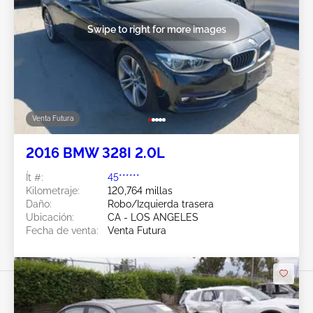
Swipe to right for more images
Venta Futura
2016 BMW 328I 2.0L
Ít #:
45******
Kilometraje:
120,764 millas
Daño:
Robo/Izquierda trasera
Ubicación:
CA - LOS ANGELES
Fecha de venta:
Venta Futura