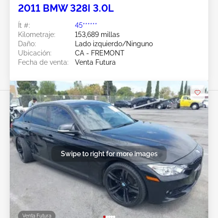
2011 BMW 328I 3.0L
Ít #:
45******
Kilometraje:
153,689 millas
Daño:
Lado izquierdo/Ninguno
Ubicación:
CA - FREMONT
Fecha de venta:
Venta Futura
Swipe to right for more images
Venta Futura