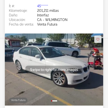
Ít #:
45******
Kilometraje:
201,211 millas
Daño:
Interfaz
Ubicación:
CA - WILMINGTON
Fecha de venta:
Venta Futura
Swipe to right for more images
Venta Futura