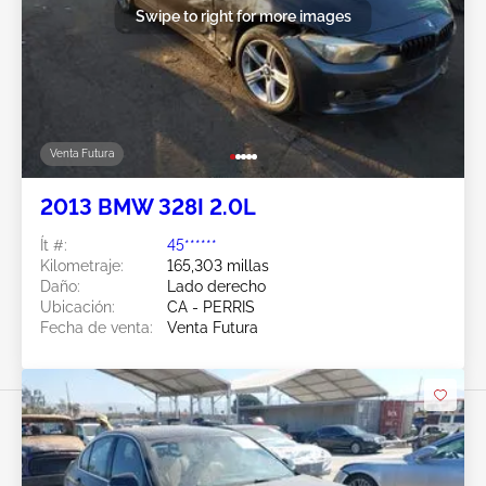
Swipe to right for more images
Venta Futura
2013 BMW 328I 2.0L
Ít #:
45******
Kilometraje:
165,303 millas
Daño:
Lado derecho
Ubicación:
CA - PERRIS
Fecha de venta:
Venta Futura