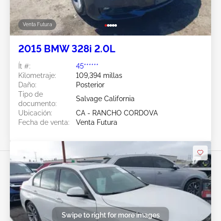
Venta Futura
2015 BMW 328i 2.0L
Ít #:
45******
Kilometraje:
109,394 millas
Daño:
Posterior
Tipo de
Salvage California
documento:
Ubicación:
CA - RANCHO CORDOVA
Fecha de venta:
Venta Futura
Swipe to right for more images