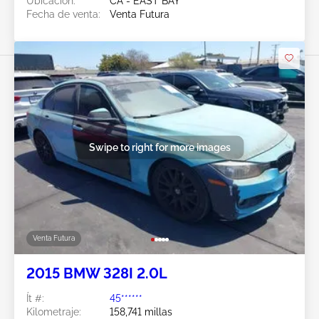
Ubicación:
CA - EAST BAY
Fecha de venta:
Venta Futura
Swipe to right for more images
Venta Futura
2015 BMW 328I 2.0L
Ít #:
45******
Kilometraje:
158,741 millas