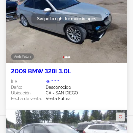
Swipe to right for more images
Venta Futura
2009 BMW 328I 3.0L
Ít #:
45******
Daño:
Desconocido
Ubicación:
CA - SAN DIEGO
Fecha de venta:
Venta Futura