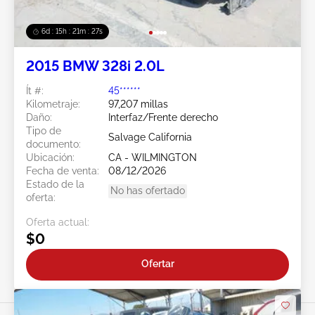
6d : 15h : 21m : 24s
2015 BMW 328i 2.0L
Ít #:
45******
Kilometraje:
97,207 millas
Daño:
Interfaz/Frente derecho
Tipo de
Salvage California
documento:
Ubicación:
CA - WILMINGTON
Fecha de venta:
08/12/2026
Estado de la
No has ofertado
oferta:
Oferta actual:
$0
Ofertar