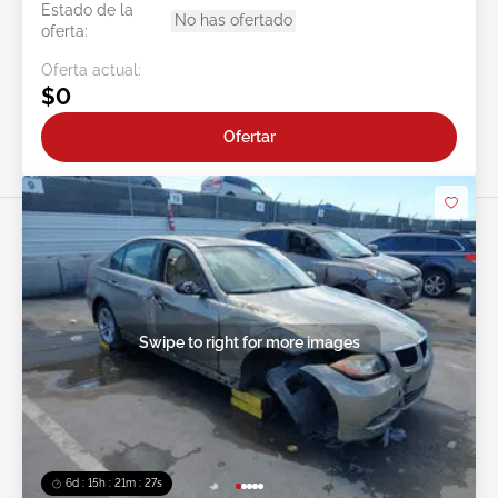
Estado de la
No has ofertado
oferta:
Oferta actual:
$0
Ofertar
Swipe to right for more images
6d : 15h : 21m : 24s