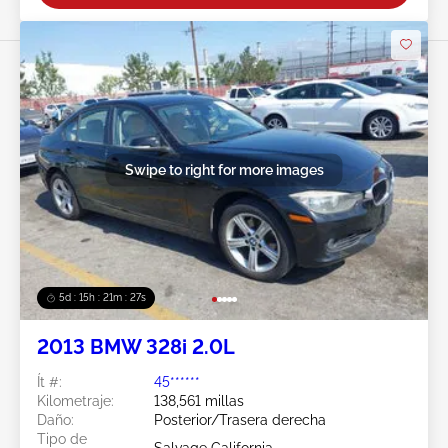
Swipe to right for more images
5d : 15h : 21m : 24s
2013 BMW 328i 2.0L
Ít #:
45******
Kilometraje:
138,561 millas
Daño:
Posterior/Trasera derecha
Tipo de