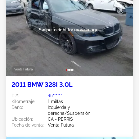
Swipe to right for more images
Venta Futura
2011 BMW 328I 3.0L
Ít #:
45******
Kilometraje:
1 millas
Daño:
Izquierda y
derecha/Suspensión
Ubicación:
CA - PERRIS
Fecha de venta:
Venta Futura