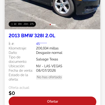
1d : 15h : 21m : 24s
2013 BMW 328I 2.0L
Ít #:
45******
Kilometraje:
206,934 millas
Daño:
Desgaste normal
Tipo de
Salvage Texas
documento:
Ubicación:
NV - LAS VEGAS
Fecha de venta:
08/07/2026
Estado de la
No has ofertado
oferta:
Oferta actual:
$0
Ofertar