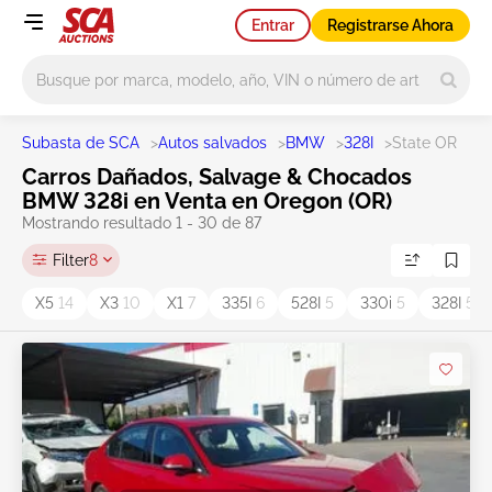
Entrar
Registrarse Ahora
Main search
Subasta de SCA
>
Autos salvados
>
BMW
>
328I
>
State OR
Carros Dañados, Salvage & Chocados
BMW 328i en Venta en Oregon (OR)
Mostrando resultado 1 - 30 de 87
Filter
8
X5
14
X3
10
X1
7
335I
6
528I
5
330i
5
328I
5