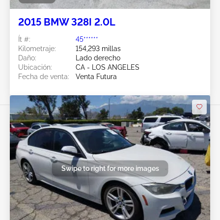
2015 BMW 328I 2.0L
Ít #:
45******
Kilometraje:
154,293 millas
Daño:
Lado derecho
Ubicación:
CA - LOS ANGELES
Fecha de venta:
Venta Futura
Swipe to right for more images