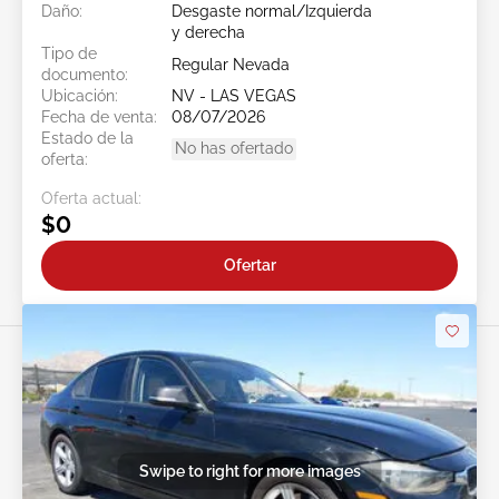
Daño:
Desgaste normal/Izquierda
y derecha
Tipo de
Regular Nevada
documento:
Ubicación:
NV - LAS VEGAS
Fecha de venta:
08/07/2026
Estado de la
No has ofertado
oferta:
Oferta actual:
$0
Ofertar
Swipe to right for more images