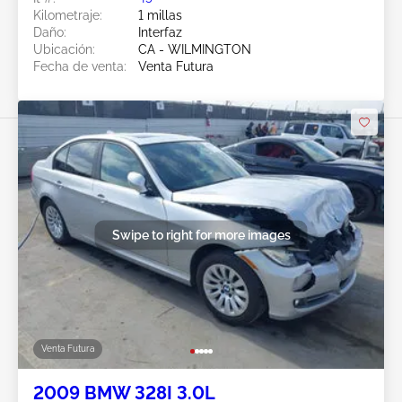
Kilometraje:
1 millas
Daño:
Interfaz
Ubicación:
CA - WILMINGTON
Fecha de venta:
Venta Futura
Swipe to right for more images
Venta Futura
2009 BMW 328I 3.0L