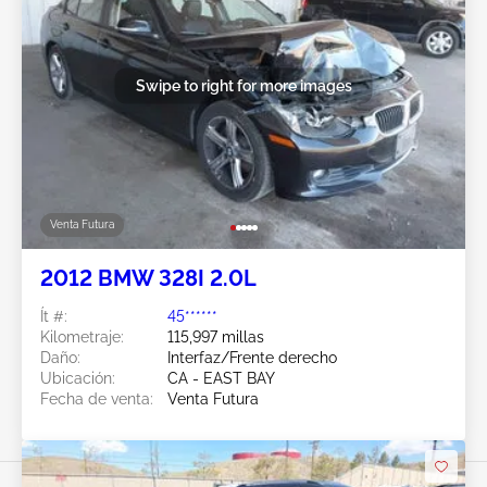
Swipe to right for more images
Venta Futura
2012 BMW 328I 2.0L
Ít #:
45******
Kilometraje:
115,997 millas
Daño:
Interfaz/Frente derecho
Ubicación:
CA - EAST BAY
Fecha de venta:
Venta Futura