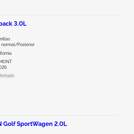
ack 3.0L
illas
 normal/Posterior
ifornia
EMONT
026
fertado
Golf SportWagen 2.0L