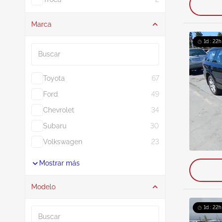
Marca
Buscar
1d : 22h
Toyota
67
Ford
49
Chevrolet
34
Subaru
30
Volkswagen
23
Mostrar más
Modelo
Buscar
1d : 22h