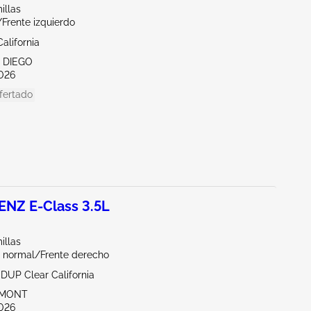
illas
/Frente izquierdo
alifornia
N DIEGO
026
fertado
NZ E-Class 3.5L
illas
 normal/Frente derecho
DUP Clear California
EMONT
026