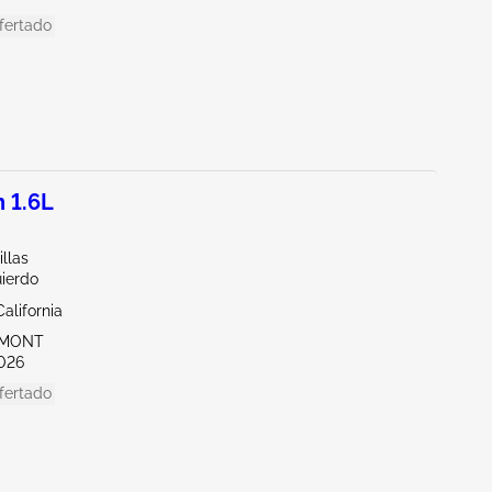
fertado
 1.6L
llas
uierdo
alifornia
EMONT
026
fertado