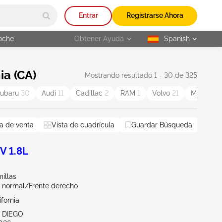
Entrar
Registrarse Ahora
oche
Obtener Ayuda
Spanish
selected
ia (CA)
Mostrando resultado 1 - 30 de 325
ubaru
30
Audi
11
Cadillac
2
RAM
1
Volvo
21
MINI
18
a de venta
Vista de cuadrícula
Guardar Búsqueda
V 1.8L
illas
 normal/Frente derecho
ifornia
N DIEGO