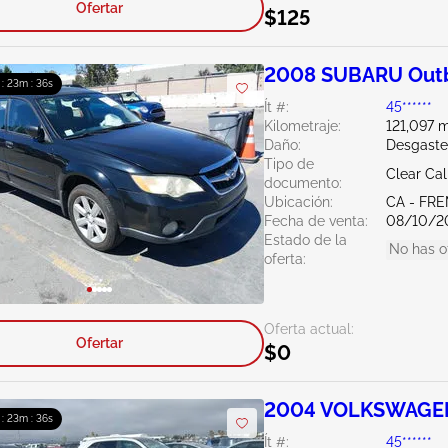
Ofertar
$125
2008 SUBARU Outb
 : 23m : 35s
Ít #:
45******
Kilometraje:
121,097 m
Daño:
Desgaste
Tipo de
Clear Cal
documento:
Ubicación:
CA - FR
Fecha de venta:
08/10/2
Estado de la
No has o
oferta:
Oferta actual:
Ofertar
$0
2004 VOLKSWAGEN
 : 23m : 35s
Ít #:
45******