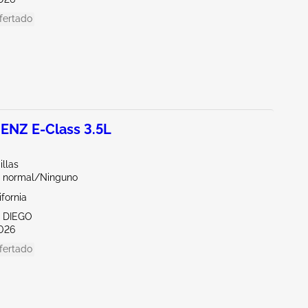
fertado
NZ E-Class 3.5L
illas
 normal/Ninguno
ifornia
N DIEGO
026
fertado