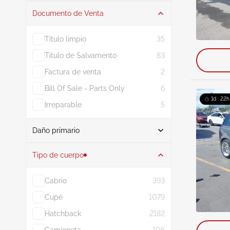
Documento de Venta
Subasta
324
Título limpio
35
Titulo de Salvamento
83
Factura de venta
2
Bill Of Sale - Parts Only
6
1d : 22h
Irreparable
5
Daño primario
Buscar
Tipo de cuerpo
Cabrio
393
Interfaz
86
Cupé
1079
Desgaste normal
63
Hatchback
2182
Posterior
31
Camioneta
105