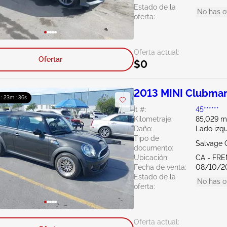
Estado de la
No has o
oferta:
Oferta actual:
Ofertar
$0
2013 MINI Clubman
 : 23m : 35s
Ít #:
45******
Kilometraje:
85,029 mi
Daño:
Lado izq
Tipo de
Salvage C
documento:
Ubicación:
CA - FR
Fecha de venta:
08/10/2
Estado de la
No has o
oferta:
Oferta actual: