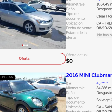
Kilometraje:
106,649 m
Daño:
Desgaste
Tipo de
Clear Flo
documento:
Ubicación:
CA - FR
Fecha de venta:
08/10/2
Estado de la
No has o
oferta:
Oferta actual:
Ofertar
$0
2016 MINI Clubman
 : 23m : 35s
Ít #:
45******
Kilometraje:
84,286 mi
Daño:
Desgaste
Tipo de
Salvage C
documento:
Ubicación:
CA - SA
Fecha de venta:
08/10/2