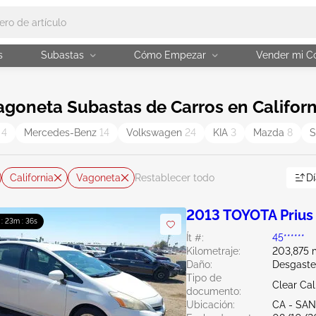
s
Subastas
Cómo Empezar
Vender mi C
agoneta Subastas de Carros en Californ
e
4
Mercedes-Benz
14
Volkswagen
24
KIA
3
Mazda
8
S
California
Vagoneta
Dí
Restablecer todo
2013 TOYOTA Prius 
 : 23m : 35s
Ít #:
45******
Kilometraje:
203,875 m
Daño:
Desgaste
Tipo de
Clear Cal
documento:
Ubicación:
CA - SA