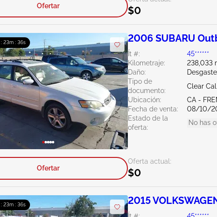
Ofertar
$0
2006 SUBARU Outb
 : 23m : 35s
Ít #:
45******
Kilometraje:
238,033 m
Daño:
Desgaste
Tipo de
Clear Cal
documento:
Ubicación:
CA - FR
Fecha de venta:
08/10/2
Estado de la
No has o
oferta:
Oferta actual:
Ofertar
$0
2015 VOLKSWAGEN 
 : 23m : 35s
Ít #:
45******