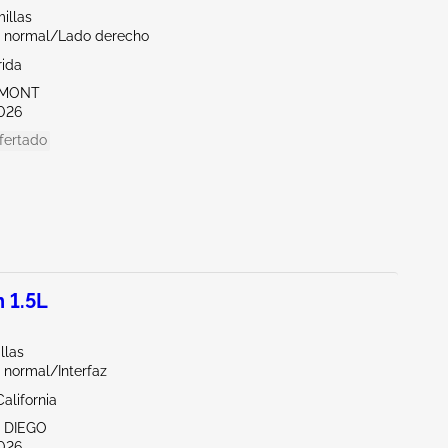
illas
 normal/Lado derecho
rida
EMONT
026
fertado
 1.5L
llas
 normal/Interfaz
alifornia
N DIEGO
026