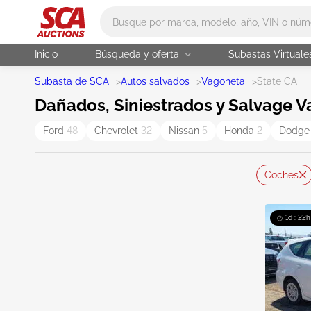
Main search
Inicio
Búsqueda y oferta
Subastas Virtuale
Subasta de SCA
>
Autos salvados
>
Vagoneta
>
State CA
Dañados, Siniestrados y Salvage V
Ford
48
Chevrolet
32
Nissan
5
Honda
2
Dodg
Coches
1d : 22h