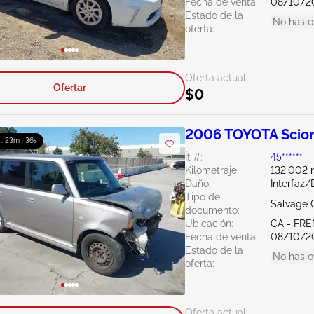
Fecha de venta:
08/10/2
Estado de la
No has o
oferta:
Oferta actual:
Ofertar
$0
2006 TOYOTA Scion
 : 23m : 35s
Ít #:
45******
Kilometraje:
132,002 m
Daño:
Interfaz
Tipo de
Salvage C
documento:
Ubicación:
CA - FR
Fecha de venta:
08/10/2
Estado de la
No has o
oferta:
Oferta actual: