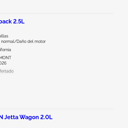
ack 2.5L
illas
 normal/Daño del motor
ifornia
EMONT
026
fertado
 Jetta Wagon 2.0L