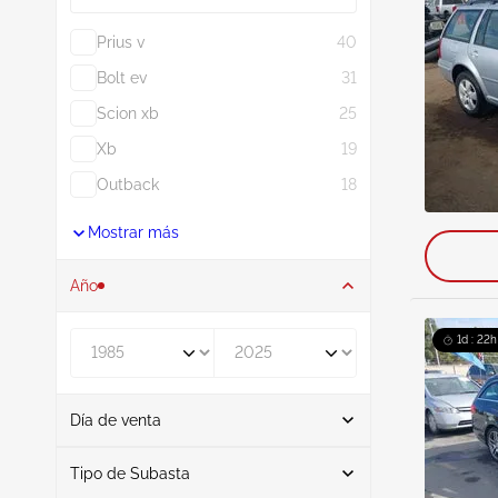
Prius v
40
Bolt ev
31
Scion xb
25
Xb
19
Outback
18
Mostrar más
Año
De
A
1d : 22h
Día de venta
De
A
Tipo de Subasta