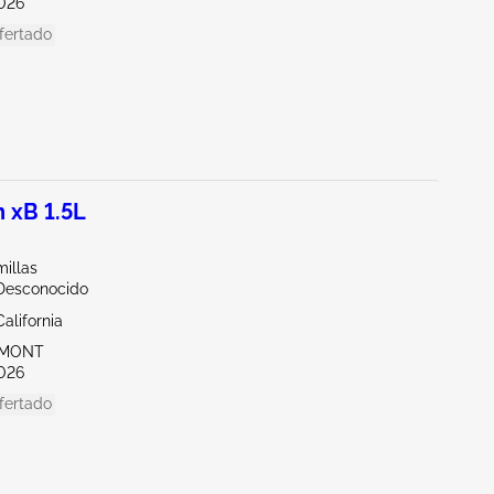
026
fertado
 xB 1.5L
illas
/Desconocido
alifornia
EMONT
026
fertado