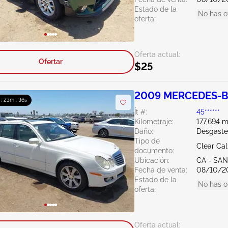
Estado de la
No has o
oferta:
Oferta actual:
Ofertar
$25
2009 MERCEDES-BE
 : 23m : 35s
Ít #:
45******
Kilometraje:
177,694 m
Daño:
Desgaste
Tipo de
Clear Cal
documento:
Ubicación:
CA - SA
Fecha de venta:
08/10/2
Estado de la
No has o
oferta:
Oferta actual: