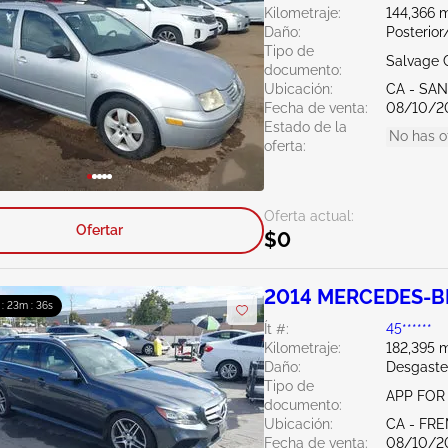
Kilometraje:
144,366 m
Daño:
Posterior
Tipo de
Salvage C
documento:
Ubicación:
CA - SA
Fecha de venta:
08/10/2
Estado de la
No has o
oferta:
Oferta actual:
Ofertar
$0
2014 MERCEDES-BE
 : 23m : 35s
Ít #:
45******
Kilometraje:
182,395 m
Daño:
Desgaste
Tipo de
APP FOR 
documento:
Ubicación:
CA - FR
Fecha de venta:
08/10/2