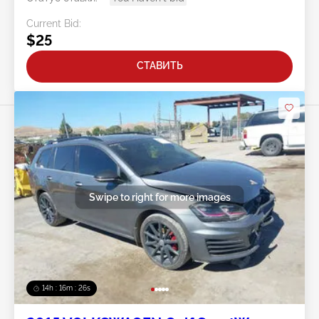
Current Bid:
$25
СТАВИТЬ
Swipe to right for more images
14h : 16m : 23s