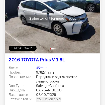
Swipe to right for more images
4d : 14h : 16m : 23s
2016 TOYOTA Prius V 1.8L
Лот #:
45******
Пробег:
97,827 миль
Повреждения:
Передняя и задняя части/
Левая сторона
Doc Type:
Salvage California
Площадка:
CA - SAN DIEGO
Дата торгов:
08/10/2026
Статус ставки:
You Haven't bid