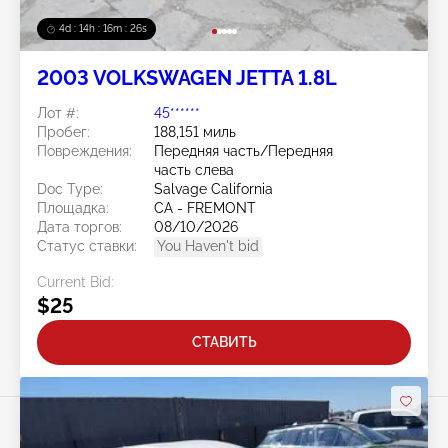
4d : 14h : 16m : 23s
2003 VOLKSWAGEN JETTA 1.8L
Лот #:
45******
Пробег:
188,151 миль
Повреждения:
Передняя часть/Передняя
часть слева
Doc Type:
Salvage California
Площадка:
CA - FREMONT
Дата торгов:
08/10/2026
Статус ставки:
You Haven't bid
Current Bid:
$25
СТАВИТЬ