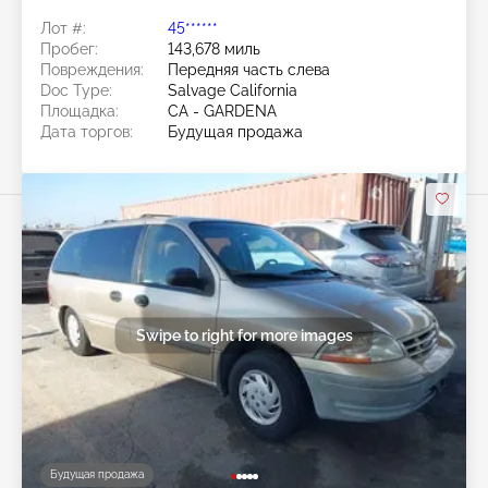
Лот #:
45******
Пробег:
143,678 миль
Повреждения:
Передняя часть слева
Doc Type:
Salvage California
Площадка:
CA - GARDENA
Дата торгов:
Будущая продажа
Swipe to right for more images
Будущая продажа