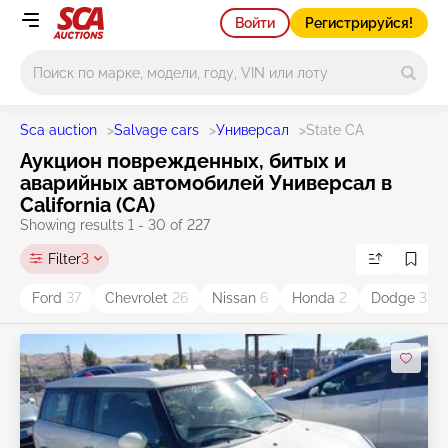
Войти
Регистрируйся!
Main search
Sca auction
>
Salvage cars
>
Универсал
>
State CA
Аукцион поврежденных, битых и
аварийных автомобилей Универсал в
California (CA)
Showing results 1 - 30 of 227
Filter
3
Ford
37
Chevrolet
26
Nissan
6
Honda
2
Dodge
3