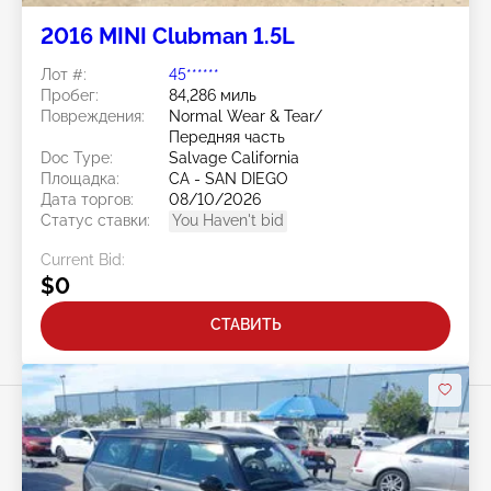
2016 MINI Clubman 1.5L
Лот #:
45******
Пробег:
84,286 миль
Повреждения:
Normal Wear & Tear/
Передняя часть
Doc Type:
Salvage California
Площадка:
CA - SAN DIEGO
Дата торгов:
08/10/2026
Статус ставки:
You Haven't bid
Current Bid:
$0
СТАВИТЬ