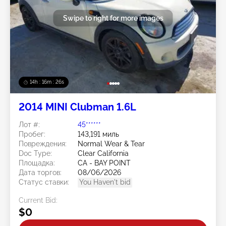
Swipe to right for more images
14h : 16m : 23s
2014 MINI Clubman 1.6L
Лот #:
45******
Пробег:
143,191 миль
Повреждения:
Normal Wear & Tear
Doc Type:
Clear California
Площадка:
CA - BAY POINT
Дата торгов:
08/06/2026
Статус ставки:
You Haven't bid
Current Bid:
$0