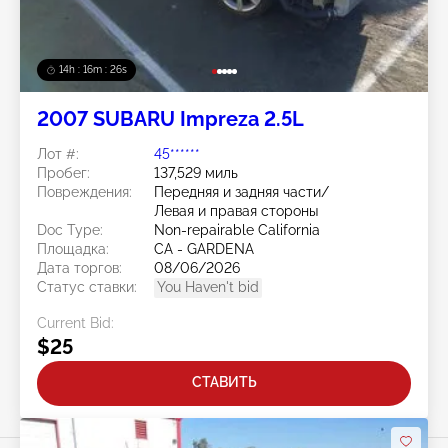
14h : 16m : 23s
2007 SUBARU Impreza 2.5L
Лот #:
45******
Пробег:
137,529 миль
Повреждения:
Передняя и задняя части/
Левая и правая стороны
Doc Type:
Non-repairable California
Площадка:
CA - GARDENA
Дата торгов:
08/06/2026
Статус ставки:
You Haven't bid
Current Bid:
$25
СТАВИТЬ