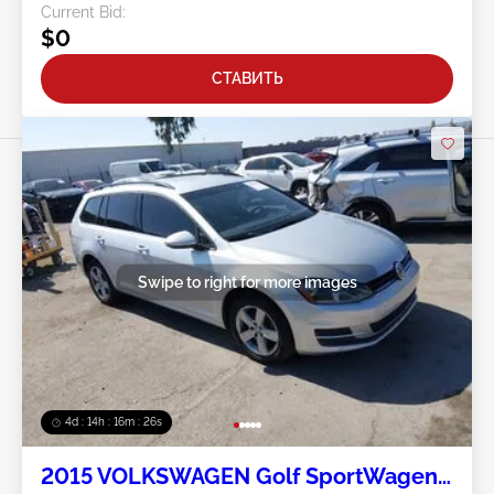
Current Bid:
$0
СТАВИТЬ
Swipe to right for more images
4d : 14h : 16m : 23s
2015 VOLKSWAGEN Golf SportWagen