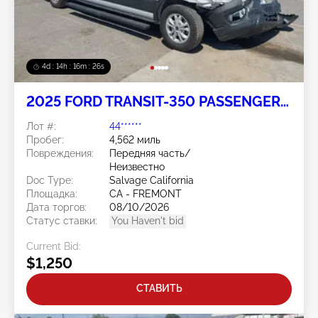
4d : 14h : 16m : 23s
2025 FORD TRANSIT-350 PASSENGER
VAN 3.5L
Лот #:
44******
Пробег:
4,562 миль
Повреждения:
Передняя часть/
Неизвестно
Doc Type:
Salvage California
Площадка:
CA - FREMONT
Дата торгов:
08/10/2026
Статус ставки:
You Haven't bid
Current Bid:
$1,250
СТАВИТЬ