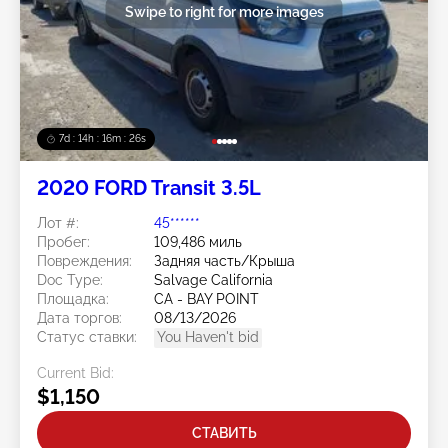
Swipe to right for more images
7d : 14h : 16m : 23s
2020 FORD Transit 3.5L
Лот #:
45******
Пробег:
109,486 миль
Повреждения:
Задняя часть/Крыша
Doc Type:
Salvage California
Площадка:
CA - BAY POINT
Дата торгов:
08/13/2026
Статус ставки:
You Haven't bid
Current Bid:
$1,150
СТАВИТЬ