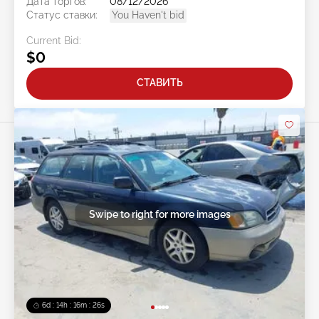
Дата торгов:
08/12/2026
Статус ставки:
You Haven't bid
Current Bid:
$0
СТАВИТЬ
Swipe to right for more images
6d : 14h : 16m : 23s