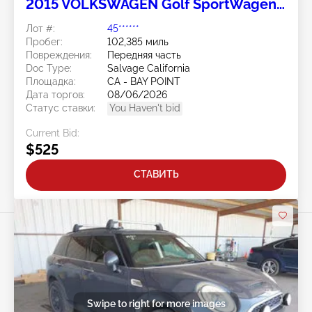
2015 VOLKSWAGEN Golf SportWagen
2.0L
Лот #:
45******
Пробег:
102,385 миль
Повреждения:
Передняя часть
Doc Type:
Salvage California
Площадка:
CA - BAY POINT
Дата торгов:
08/06/2026
Статус ставки:
You Haven't bid
Current Bid:
$525
СТАВИТЬ
Swipe to right for more images