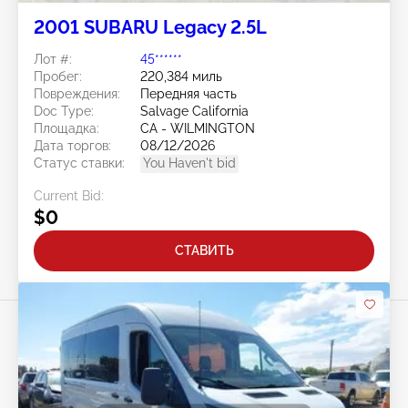
2001 SUBARU Legacy 2.5L
Лот #:
45******
Пробег:
220,384 миль
Повреждения:
Передняя часть
Doc Type:
Salvage California
Площадка:
CA - WILMINGTON
Дата торгов:
08/12/2026
Статус ставки:
You Haven't bid
Current Bid:
$0
СТАВИТЬ