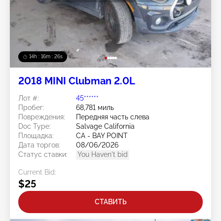
14h : 16m : 23s
2018 MINI Clubman 2.0L
Лот #:
45******
Пробег:
68,781 миль
Повреждения:
Передняя часть слева
Doc Type:
Salvage California
Площадка:
CA - BAY POINT
Дата торгов:
08/06/2026
Статус ставки:
You Haven't bid
Current Bid:
$25
СТАВИТЬ