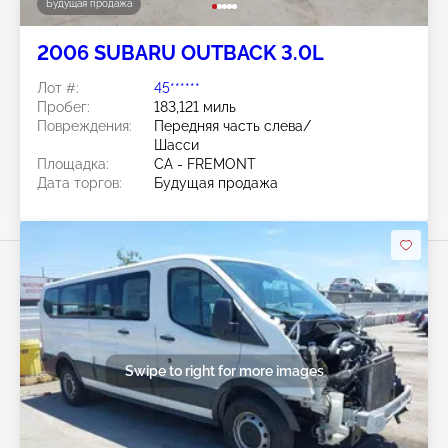
Будущая продажа
2006 SUBARU OUTBACK 3.0L
Лот #:
45******
Пробег:
183,121 миль
Повреждения:
Передняя часть слева/
Шасси
Площадка:
CA - FREMONT
Дата торгов:
Будущая продажа
Swipe to right for more images