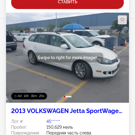
СТАВИТЬ
Swipe to right for more images
4d : 14h : 16m : 23s
2013 VOLKSWAGEN Jetta SportWagen
2.0L
Лот #:
45******
Пробег:
150,629 миль
Повреждения:
Передняя часть слева