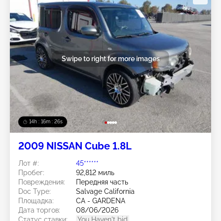
Swipe to right for more images
14h : 16m : 23s
2009 NISSAN Cube 1.8L
Лот #:
45******
Пробег:
92,812 миль
Повреждения:
Передняя часть
Doc Type:
Salvage California
Площадка:
CA - GARDENA
Дата торгов:
08/06/2026
Статус ставки:
You Haven't bid