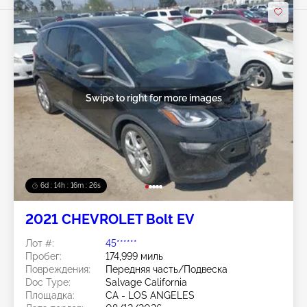
Swipe to right for more images
6d : 14h : 16m : 23s
2021 CHEVROLET Bolt EV
Лот #:
45******
Пробег:
174,999 миль
Повреждения:
Передняя часть/Подвеска
Doc Type:
Salvage California
Площадка:
CA - LOS ANGELES