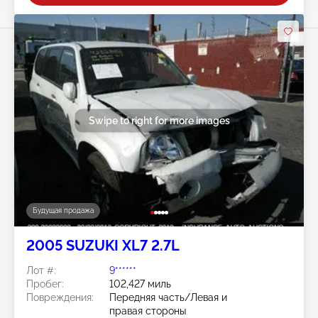
Swipe to right for more images
Будущая продажа
2005 SUZUKI XL7 2.7L
Лот #:
9******
Пробег:
102,427 миль
Повреждения:
Передняя часть/Левая и
правая стороны