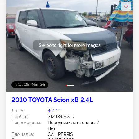
Swipe to right for more images
1d : 13h : 46m : 23s
2010 TOYOTA Scion xB 2.4L
Лот #:
45******
Пробег:
212,134 миль
Повреждения:
Передняя часть справа/
Нет
Площадка:
CA - PERRIS