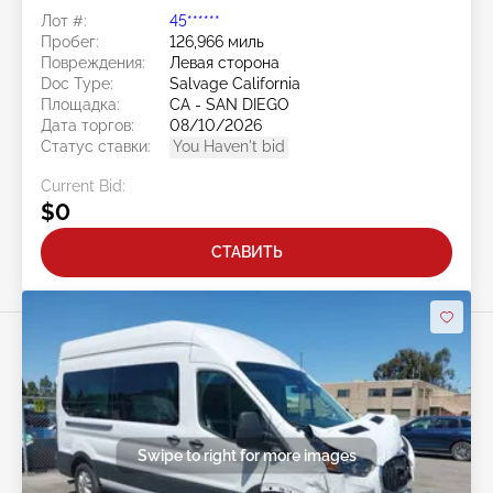
2.0L
Лот #:
45******
Пробег:
126,966 миль
Повреждения:
Левая сторона
Doc Type:
Salvage California
Площадка:
CA - SAN DIEGO
Дата торгов:
08/10/2026
Статус ставки:
You Haven't bid
Current Bid:
$0
СТАВИТЬ
Swipe to right for more images