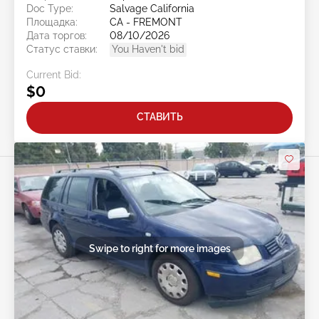
Doc Type:
Salvage California
Площадка:
CA - FREMONT
Дата торгов:
08/10/2026
Статус ставки:
You Haven't bid
Current Bid:
$0
СТАВИТЬ
Swipe to right for more images