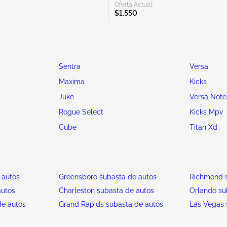
Oferta Actual:
$1,550
Sentra
Versa
Maxima
Kicks
Juke
Versa Note
Rogue Select
Kicks Mpv
Cube
Titan Xd
 autos
Greensboro subasta de autos
Richmond s
autos
Charleston subasta de autos
Orlando su
de autos
Grand Rapids subasta de autos
Las Vegas 