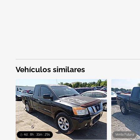
Vehículos similares
4d : 8h : 31m : 28s
Venta Futura