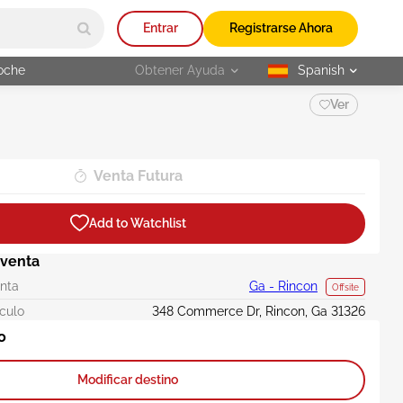
Entrar
Registrarse Ahora
oche
Obtener Ayuda
Spanish
selected
Ver
Venta Futura
Add to Watchlist
 venta
enta
Ga - Rincon
Offsite
ículo
348 Commerce Dr, Rincon, Ga 31326
o
Modificar destino