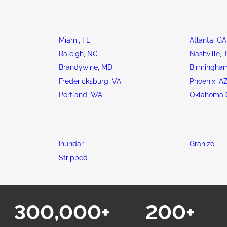
Miami, FL
Atlanta, GA
Raleigh, NC
Nashville, 
Brandywine, MD
Birmingham
Fredericksburg, VA
Phoenix, A
Portland, WA
Oklahoma C
Inundar
Granizo
Stripped
300,000+
200+