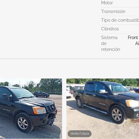
Motor
Transmisión
Tipo de combustib
Cilindros
Sistema
Front
de
A
retención
Venta Futura