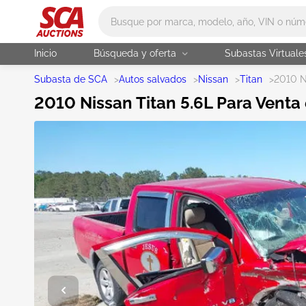
Main search
Inicio
Búsqueda y oferta
Subastas Virtuale
Subasta de SCA
>
Autos salvados
>
Nissan
>
Titan
>
2010 N
2010 Nissan Titan 5.6L Para Venta