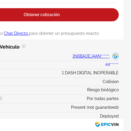
Obtener cotización
o
Chat Directo
para obtener un presupuesto exacto
 Vehículo
1N6BA0EJ4AN******
44******
1 DASH DIGITAL INOPERABLE
Collision
Riesgo biológico
Por todas partes
Present (not guaranteed)
Deployed