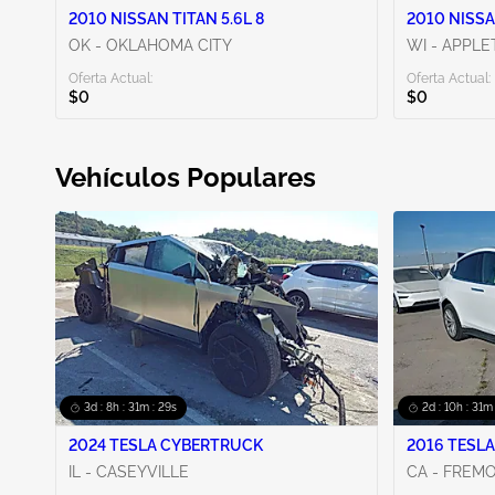
2010 NISSAN TITAN 5.6L 8
2010 NISSA
OK - OKLAHOMA CITY
WI - APPL
Oferta Actual:
Oferta Actual:
$0
$0
Vehículos Populares
3d : 8h : 31m : 28s
2d : 10h : 31m
2024 TESLA CYBERTRUCK
2016 TESLA
IL - CASEYVILLE
CA - FREM