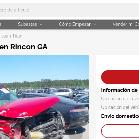
s
Subastas
Cómo Empezar
Vender mi C
issan Titan
 en Rincon GA
Información de
Ubicación de la v
Ubicación del veh
Envio domestic