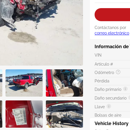
Contáctanos por
correo electrónico
Información de
VIN
Artículo #
Odómetro
Pérdida
Daño primario
Daño secundario
Llave
Bolsas de aire
Vehicle History