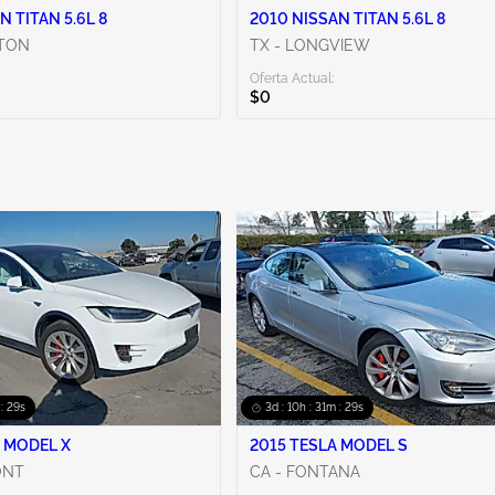
N TITAN 5.6L 8
2010 NISSAN TITAN 5.6L 8
ETON
TX - LONGVIEW
Oferta Actual:
$0
 : 28s
3d : 10h : 31m : 28s
 MODEL X
2015 TESLA MODEL S
ONT
CA - FONTANA