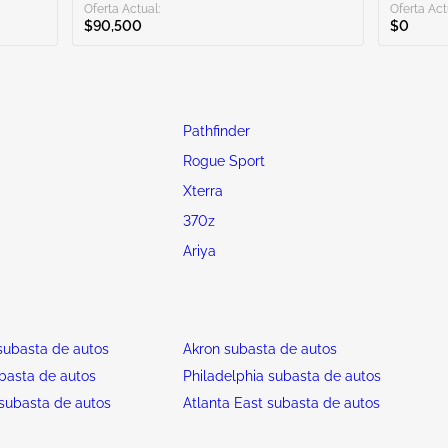
Oferta Actual:
Oferta Act
$90,500
$0
Pathfinder
Rogue Sport
Xterra
370z
Ariya
ubasta de autos
Akron subasta de autos
basta de autos
Philadelphia subasta de autos
subasta de autos
Atlanta East subasta de autos