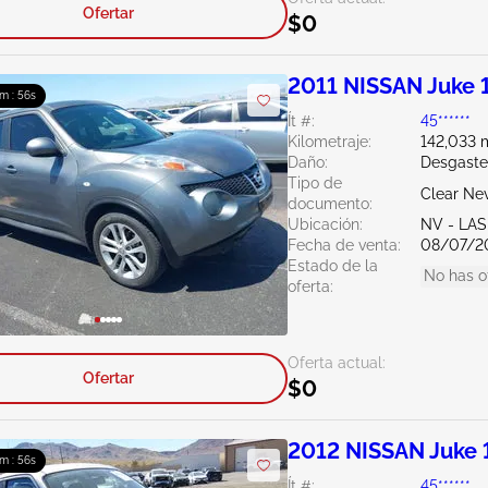
Ofertar
$0
2011 NISSAN Juke 
4m : 55s
Ít #:
45******
Kilometraje:
142,033 m
Daño:
Desgaste
Tipo de
Clear Ne
documento:
Ubicación:
NV - LA
Fecha de venta:
08/07/2
Estado de la
No has o
oferta:
Oferta actual:
Ofertar
$0
2012 NISSAN Juke 
4m : 55s
Ít #:
45******