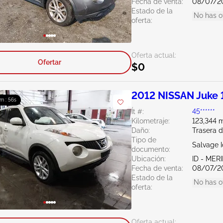
Fecha de venta:
08/07/2
Estado de la
No has o
oferta:
Oferta actual:
Ofertar
$0
2012 NISSAN Juke 
4m : 55s
Ít #:
45******
Kilometraje:
123,344 m
Daño:
Trasera 
Tipo de
Salvage 
documento:
Ubicación:
ID - MER
Fecha de venta:
08/07/2
Estado de la
No has o
oferta:
Oferta actual: