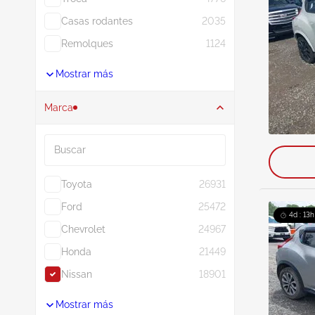
Casas rodantes
2035
Remolques
1124
Mostrar más
Marca
Buscar
Toyota
26931
Ford
25472
4d : 13h
Chevrolet
24967
Honda
21449
Nissan
18901
Mostrar más