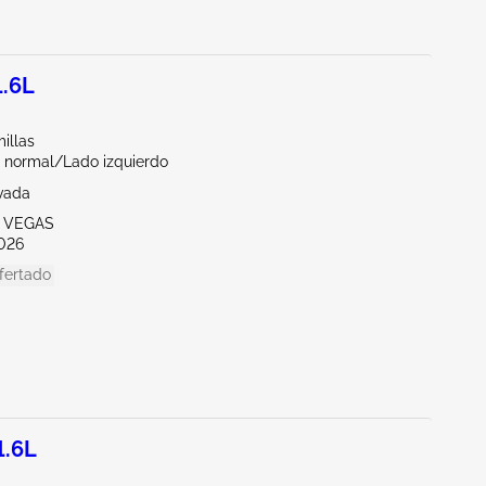
1.6L
illas
 normal/Lado izquierdo
vada
S VEGAS
026
fertado
1.6L