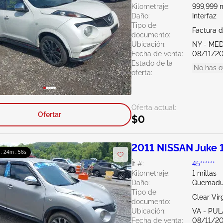
Kilometraje:
999,999 m
Daño:
Interfaz
Tipo de
Factura 
documento:
Ubicación:
NY - ME
Fecha de venta:
08/11/2
Estado de la
No has o
oferta:
Oferta actual:
Ofertar
$0
2011 NISSAN Juke 
 : 24m : 55s
Ít #:
45******
Kilometraje:
1 millas
Daño:
Quemadur
Tipo de
Clear Vir
documento:
Ubicación:
VA - PUL
Fecha de venta:
08/11/2