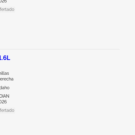
026
fertado
1.6L
illas
derecha
Idaho
IDIAN
026
fertado