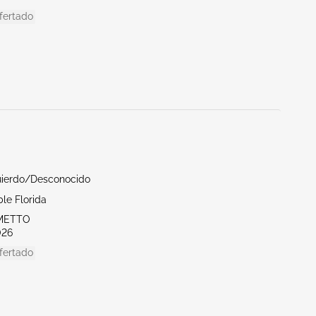
fertado
uierdo/Desconocido
le Florida
LMETTO
026
fertado