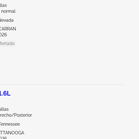
llas
 normal
Nevada
CARRAN
026
fertado
1.6L
illas
recho/Posterior
Tennessee
ATTANOOGA
026