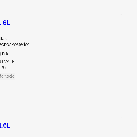
1.6L
llas
echo/Posterior
ginia
NTVALE
026
fertado
1.6L