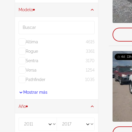
Modelo
Buscar
Altima
4615
Rogue
3361
4d : 13h
Sentra
3170
Versa
1254
Pathfinder
1035
Mostrar más
Año
De
A