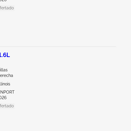
fertado
1.6L
illas
derecha
linois
VENPORT
026
fertado