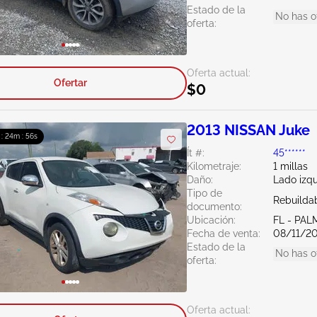
Estado de la
No has o
oferta:
Oferta actual:
Ofertar
$0
2013 NISSAN Juke
 : 24m : 55s
Ít #:
45******
Kilometraje:
1 millas
Daño:
Lado izq
Tipo de
Rebuildab
documento:
Ubicación:
FL - PA
Fecha de venta:
08/11/2
Estado de la
No has o
oferta:
Oferta actual: