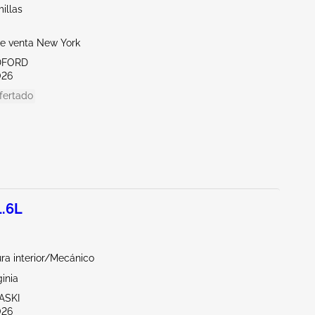
illas
de venta New York
DFORD
026
fertado
1.6L
a interior/Mecánico
ginia
ASKI
026