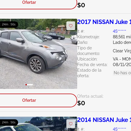
Ofertar
$0
2017 NISSAN Juke 
 : 24m : 55s
Ít #:
45******
Kilometraje:
88,561 mi
Daño:
Lado der
Tipo de
Clear Vir
documento:
Ubicación:
VA - MO
Fecha de venta:
08/11/2
Estado de la
No has o
oferta:
Oferta actual:
Ofertar
$0
2014 NISSAN Juke 
 : 24m : 55s
Ít #:
45******