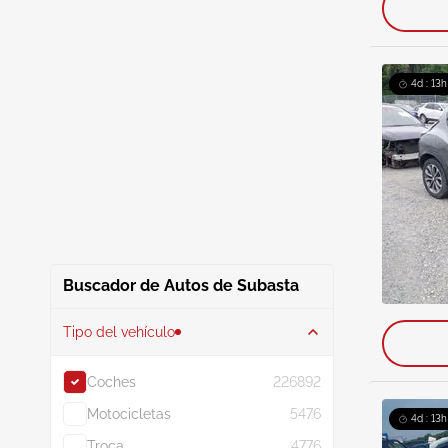
4d : 13h
Buscador de Autos de Subasta
Tipo del vehículo
Coches
226892
Motocicletas
5476
4d : 13h
Troca
4776