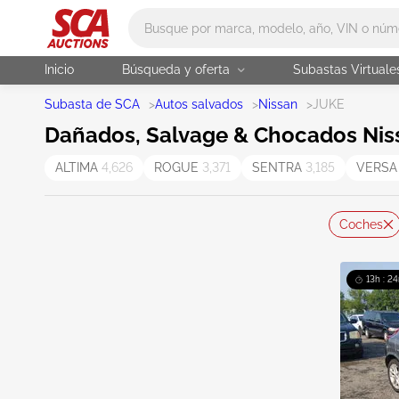
Main search
Inicio
Búsqueda y oferta
Subastas Virtuale
Subasta de SCA
>
Autos salvados
>
Nissan
>
JUKE
Dañados, Salvage & Chocados Niss
ALTIMA
4,626
ROGUE
3,371
SENTRA
3,185
VERS
Coches
13h : 2