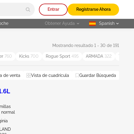
Entrar
Registrarse Ahora
oche
Obtener Ayuda
Spanish
selected
Mostrando resultado 1 - 30 de 191
ier
760
Kicks
700
Rogue Sport
495
ARMADA
322
Titan
3
a de venta
Vista de cuadrícula
Guardar Búsqueda
1.6L
millas
 normal
ginia
HLAND