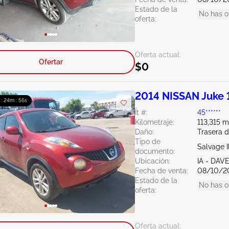
Estado de la
No has o
oferta:
Oferta actual:
Ofertar
$0
2014 NISSAN Juke 
 : 24m : 55s
Ít #:
45******
Kilometraje:
113,315 m
Daño:
Trasera 
Tipo de
Salvage Il
documento:
Ubicación:
IA - DA
Fecha de venta:
08/10/2
Estado de la
No has o
oferta:
Oferta actual: