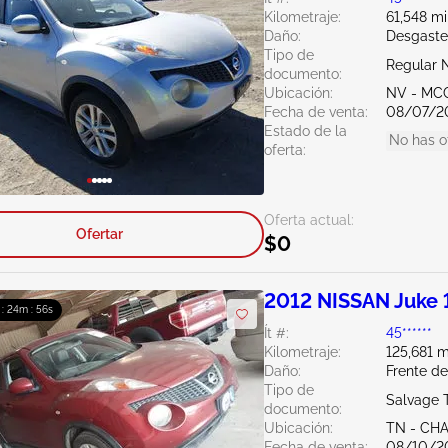
Kilometraje:
61,548 mi
Daño:
Desgaste
Tipo de
Regular 
documento:
Ubicación:
NV - MC
Fecha de venta:
08/07/2
Estado de la
No has o
oferta:
Oferta actual:
Ofertar
$0
2012 NISSAN Juke 
 : 24m : 55s
Ít #:
45******
Kilometraje:
125,681 m
Daño:
Frente de
Tipo de
Salvage 
documento:
Ubicación:
TN - CH
Fecha de venta:
08/10/2