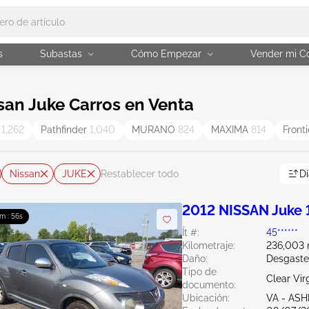
s
Subastas
Cómo Empezar
Vender mi C
an Juke Carros en Venta
A
1,262
Pathfinder
1,040
MURANO
824
MAXIMA
814
Front
Nissan
JUKE
Dí
Restablecer todo
2012 NISSAN Juke 
4m : 55s
Ít #:
45******
Kilometraje:
236,003 
Daño:
Desgaste
Tipo de
Clear Vir
documento:
Ubicación:
VA - AS