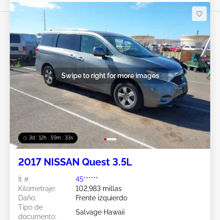
Swipe to right for more images
3d : 12h : 59m : 31s
2017 NISSAN Quest 3.5L
Ít #:
45******
Kilometraje:
102,983 millas
Daño:
Frente izquierdo
Tipo de
Salvage Hawaii
documento: