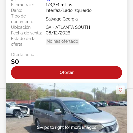
Kilometraje:
173,374 millas
Daño:
Interfaz/Lado izquierdo
Tipo de
Salvage Georgia
documento:
Ubicación:
GA - ATLANTA SOUTH
Fecha de venta:
08/12/2026
Estado de la
No has ofertado
oferta:
Oferta actual:
$0
Ofertar
Swipe to right for more images