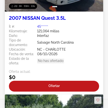
2d : 6h : 59m : 31s
2007 NISSAN Quest 3.5L
Ít #:
45******
Kilometraje:
121,064 millas
Daño:
Interfaz
Tipo de
Salvage North Carolina
documento:
Ubicación:
NC - CHARLOTTE
Fecha de venta:
08/10/2026
Estado de la
No has ofertado
oferta:
Oferta actual:
$0
Ofertar