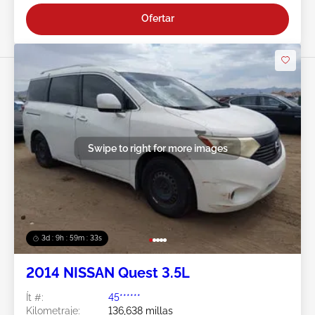
Ofertar
Swipe to right for more images
3d : 9h : 59m : 31s
2014 NISSAN Quest 3.5L
Ít #:
45******
Kilometraje:
136,638 millas