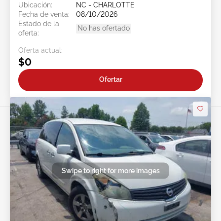
Ubicación:
NC - CHARLOTTE
Fecha de venta:
08/10/2026
Estado de la
No has ofertado
oferta:
Oferta actual:
$0
Ofertar
Swipe to right for more images