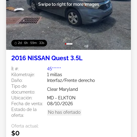
Swipe to right for more images
2d : 6h : 59m : 31s
2016 NISSAN Quest 3.5L
Ít #:
45******
Kilometraje:
1 millas
Daño:
Interfaz/Frente derecho
Tipo de
Clear Maryland
documento:
Ubicación:
MD - ELKTON
Fecha de venta:
08/10/2026
Estado de la
No has ofertado
oferta:
Oferta actual:
$0