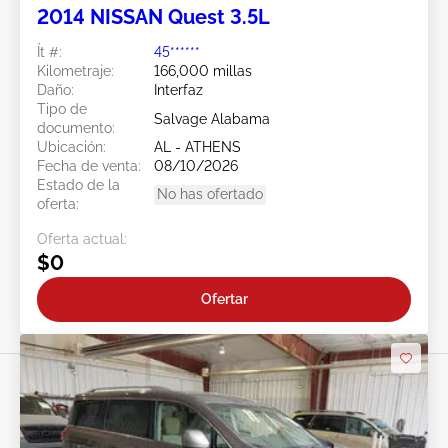
2014 NISSAN Quest 3.5L
Ít #:
45******
Kilometraje:
166,000 millas
Daño:
Interfaz
Tipo de
Salvage Alabama
documento:
Ubicación:
AL - ATHENS
Fecha de venta:
08/10/2026
Estado de la
No has ofertado
oferta:
Oferta actual:
$0
Ofertar