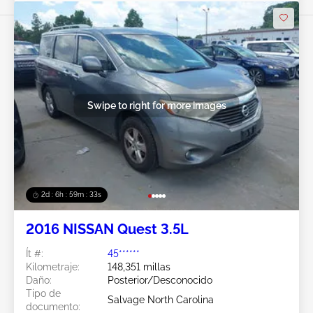
Swipe to right for more images
2d : 6h : 59m : 31s
2016 NISSAN Quest 3.5L
Ít #:
45******
Kilometraje:
148,351 millas
Daño:
Posterior/Desconocido
Tipo de
Salvage North Carolina
documento: