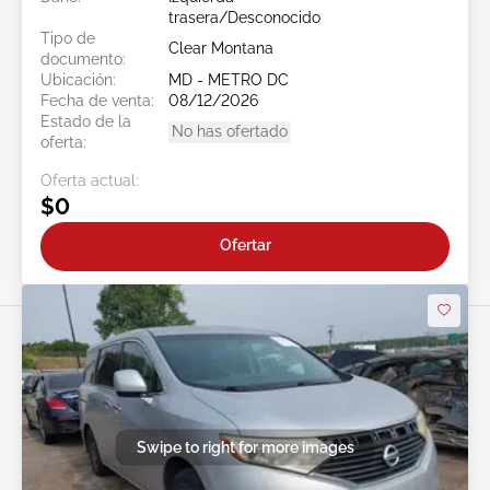
trasera/Desconocido
Tipo de
Clear Montana
documento:
Ubicación:
MD - METRO DC
Fecha de venta:
08/12/2026
Estado de la
No has ofertado
oferta:
Oferta actual:
$0
Ofertar
Swipe to right for more images