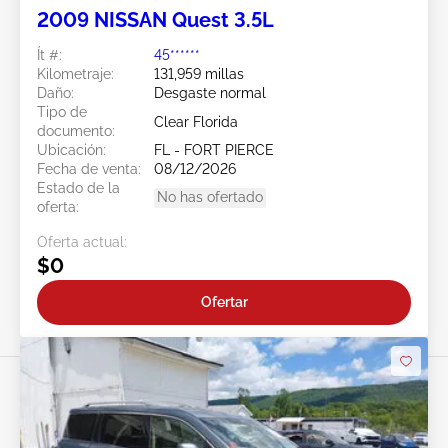
2009 NISSAN Quest 3.5L
Ít #:
45******
Kilometraje:
131,959 millas
Daño:
Desgaste normal
Tipo de
Clear Florida
documento:
Ubicación:
FL - FORT PIERCE
Fecha de venta:
08/12/2026
Estado de la
No has ofertado
oferta:
Oferta actual:
$0
Ofertar