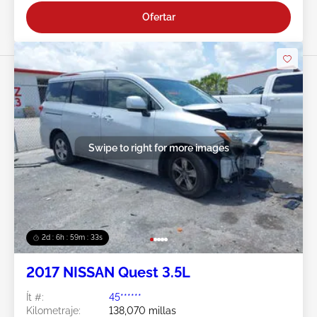
Ofertar
Swipe to right for more images
2d : 6h : 59m : 31s
2017 NISSAN Quest 3.5L
Ít #:
45******
Kilometraje:
138,070 millas