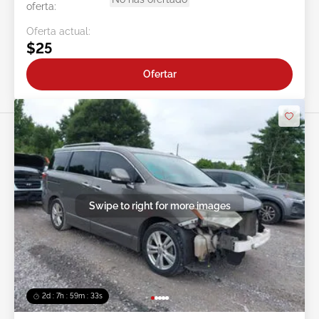
oferta:
Oferta actual:
$25
Ofertar
Swipe to right for more images
2d : 7h : 59m : 31s