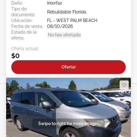
Daño:
Interfaz
Tipo de
Rebuildable Florida
documento:
Ubicación:
FL - WEST PALM BEACH
Fecha de venta:
08/10/2026
Estado de la
No has ofertado
oferta:
Oferta actual:
$0
Ofertar
Swipe to right for more images