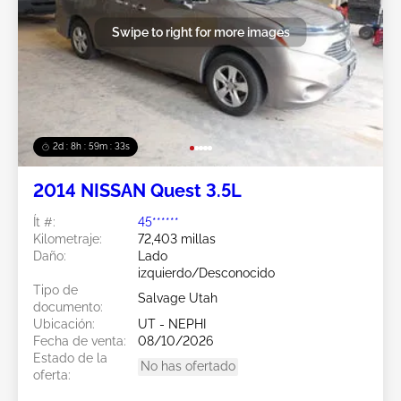
Swipe to right for more images
2d : 8h : 59m : 31s
2014 NISSAN Quest 3.5L
Ít #:
45******
Kilometraje:
72,403 millas
Daño:
Lado
izquierdo/Desconocido
Tipo de
Salvage Utah
documento:
Ubicación:
UT - NEPHI
Fecha de venta:
08/10/2026
Estado de la
No has ofertado
oferta: