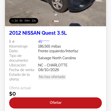
2d : 6h : 59m : 31s
2012 NISSAN Quest 3.5L
Ít #:
45******
Kilometraje:
186,565 millas
Daño:
Frente izquierdo/Interfaz
Tipo de
Salvage North Carolina
documento:
Ubicación:
NC - CHARLOTTE
Fecha de venta:
08/10/2026
Estado de la
No has ofertado
oferta:
Oferta actual:
$0
Ofertar