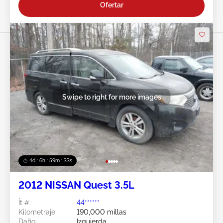
Ofertar
Swipe to right for more images
4d : 6h : 59m : 31s
2012 NISSAN Quest 3.5L
Ít #:
44******
Kilometraje:
190,000 millas
Daño:
Izquierda