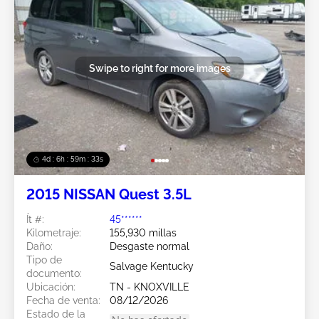
Swipe to right for more images
4d : 6h : 59m : 31s
2015 NISSAN Quest 3.5L
Ít #:
45******
Kilometraje:
155,930 millas
Daño:
Desgaste normal
Tipo de
Salvage Kentucky
documento:
Ubicación:
TN - KNOXVILLE
Fecha de venta:
08/12/2026
Estado de la