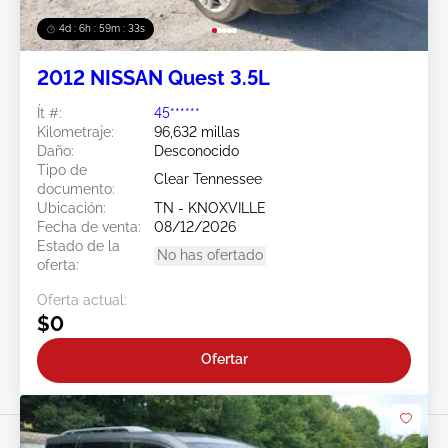
4d : 6h : 59m : 31s
2012 NISSAN Quest 3.5L
Ít #:
45******
Kilometraje:
96,632 millas
Daño:
Desconocido
Tipo de
Clear Tennessee
documento:
Ubicación:
TN - KNOXVILLE
Fecha de venta:
08/12/2026
Estado de la
No has ofertado
oferta:
Oferta actual:
$0
Ofertar