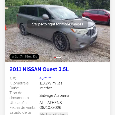
Swipe to right for more images
2d : 7h : 59m : 31s
2011 NISSAN Quest 3.5L
Ít #:
45******
Kilometraje:
113,279 millas
Daño:
Interfaz
Tipo de
Salvage Alabama
documento:
Ubicación:
AL - ATHENS
Fecha de venta:
08/10/2026
Estado de la
No has ofertado