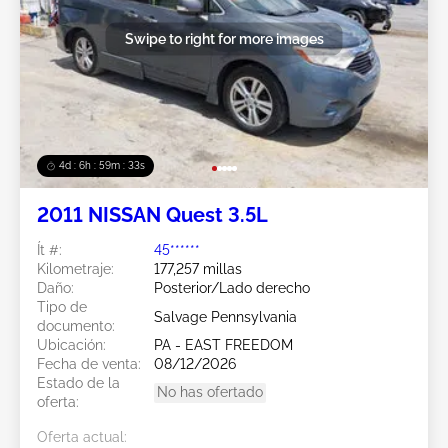
Swipe to right for more images
4d : 6h : 59m : 31s
2011 NISSAN Quest 3.5L
Ít #:
45******
Kilometraje:
177,257 millas
Daño:
Posterior/Lado derecho
Tipo de
Salvage Pennsylvania
documento:
Ubicación:
PA - EAST FREEDOM
Fecha de venta:
08/12/2026
Estado de la
No has ofertado
oferta:
Oferta actual: