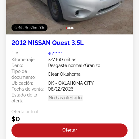
4d : 7h : 59m : 31s
2012 NISSAN Quest 3.5L
Ít #:
45******
Kilometraje:
227,160 millas
Daño:
Desgaste normal/Granizo
Tipo de
Clear Oklahoma
documento:
Ubicación:
OK - OKLAHOMA CITY
Fecha de venta:
08/12/2026
Estado de la
No has ofertado
oferta:
Oferta actual:
$0
Ofertar