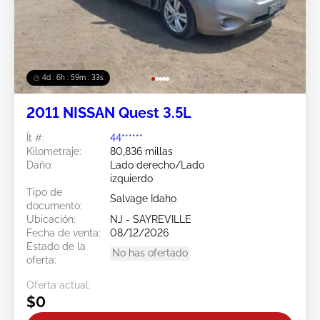
4d : 6h : 59m : 31s
2011 NISSAN Quest 3.5L
Ít #:
44******
Kilometraje:
80,836 millas
Daño:
Lado derecho/Lado
izquierdo
Tipo de
Salvage Idaho
documento:
Ubicación:
NJ - SAYREVILLE
Fecha de venta:
08/12/2026
Estado de la
No has ofertado
oferta:
Oferta actual:
$0