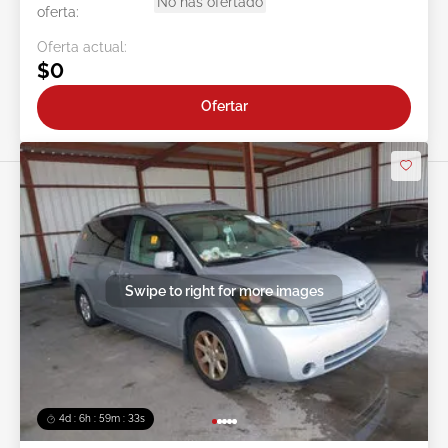
No has ofertado
oferta:
Oferta actual:
$0
Ofertar
Swipe to right for more images
4d : 6h : 59m : 31s