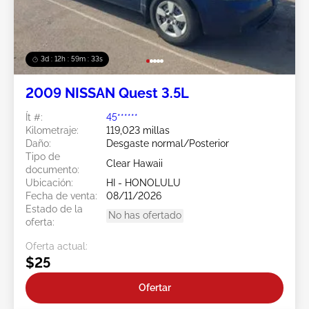
3d : 12h : 59m : 31s
2009 NISSAN Quest 3.5L
Ít #:
45******
Kilometraje:
119,023 millas
Daño:
Desgaste normal/Posterior
Tipo de
Clear Hawaii
documento:
Ubicación:
HI - HONOLULU
Fecha de venta:
08/11/2026
Estado de la
No has ofertado
oferta:
Oferta actual:
$25
Ofertar