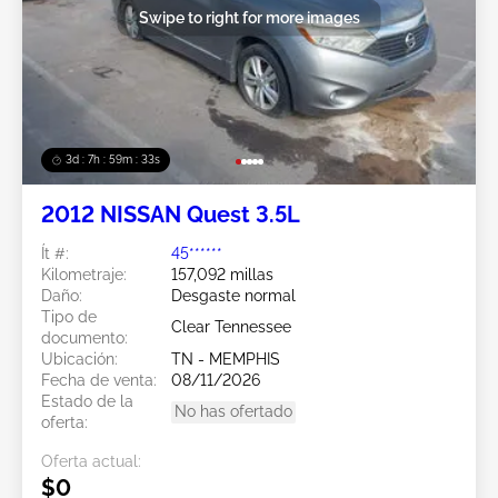
Swipe to right for more images
3d : 7h : 59m : 31s
2012 NISSAN Quest 3.5L
Ít #:
45******
Kilometraje:
157,092 millas
Daño:
Desgaste normal
Tipo de
Clear Tennessee
documento:
Ubicación:
TN - MEMPHIS
Fecha de venta:
08/11/2026
Estado de la
No has ofertado
oferta:
Oferta actual:
$0