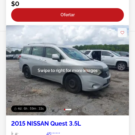
$0
Ofertar
Swipe to right for more images
4d : 6h : 59m : 31s
2015 NISSAN Quest 3.5L
Ít #:
45******