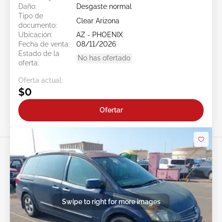
Daño:
Desgaste normal
Tipo de
Clear Arizona
documento:
Ubicación:
AZ - PHOENIX
Fecha de venta:
08/11/2026
Estado de la
No has ofertado
oferta:
Oferta actual:
$0
Ofertar
Swipe to right for more images