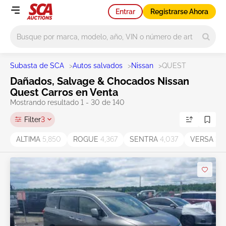
Entrar
Registrarse Ahora
Main search
Subasta de SCA
>
Autos salvados
>
Nissan
>
QUEST
Dañados, Salvage & Chocados Nissan
Quest Carros en Venta
Mostrando resultado 1 - 30 de 140
Filter
3
ALTIMA
5,850
ROGUE
4,367
SENTRA
4,037
VERSA
1,6