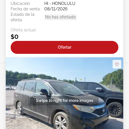
Ubicación:
HI - HONOLULU
Fecha de venta:
08/11/2026
Estado de la
No has ofertado
oferta:
Oferta actual:
$0
Ofertar
Swipe to right for more images