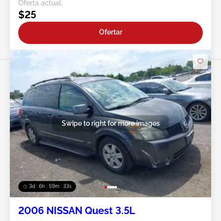
Oferta actual:
$25
Ofertar
Swipe to right for more images
3d : 6h : 59m : 31s
2006 NISSAN Quest 3.5L