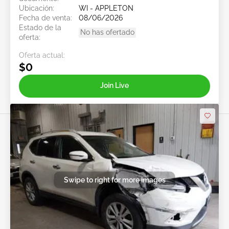
Ubicación:
WI - APPLETON
Fecha de venta:
08/06/2026
Estado de la
No has ofertado
oferta:
Oferta actual:
$0
Join Live
Swipe to right for more images