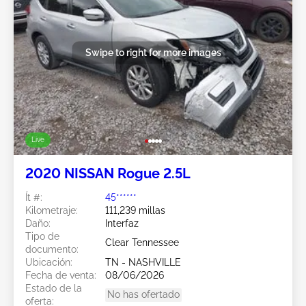
Swipe to right for more images
Live
2020 NISSAN Rogue 2.5L
Ít #:
45******
Kilometraje:
111,239 millas
Daño:
Interfaz
Tipo de
Clear Tennessee
documento:
Ubicación:
TN - NASHVILLE
Fecha de venta:
08/06/2026
Estado de la
No has ofertado
oferta: