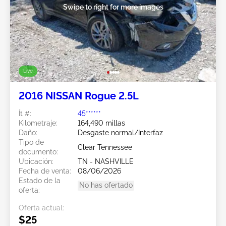
Swipe to right for more images
Live
2016 NISSAN Rogue 2.5L
Ít #:
45******
Kilometraje:
164,490 millas
Daño:
Desgaste normal/Interfaz
Tipo de
Clear Tennessee
documento:
Ubicación:
TN - NASHVILLE
Fecha de venta:
08/06/2026
Estado de la
No has ofertado
oferta:
Oferta actual:
$25