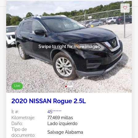
Swipe to right for more images
Live
2020 NISSAN Rogue 2.5L
Ít #:
45******
Kilometraje:
77,469 millas
Daño:
Lado izquierdo
Tipo de
Salvage Alabama
documento: