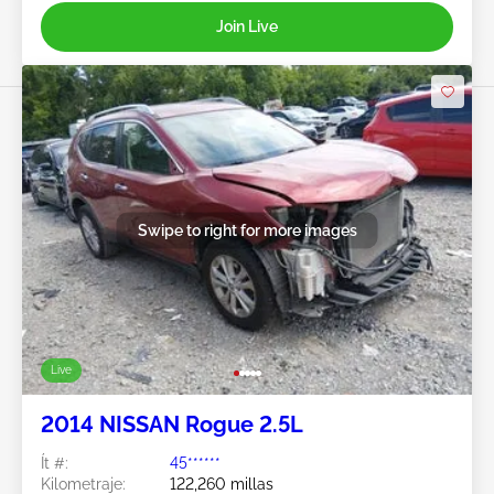
Join Live
Swipe to right for more images
Live
2014 NISSAN Rogue 2.5L
Ít #:
45******
Kilometraje:
122,260 millas