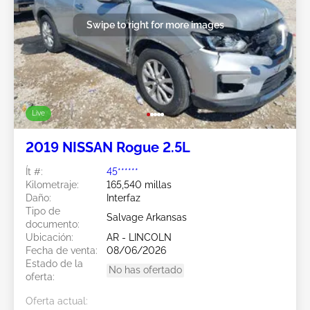
Swipe to right for more images
Live
2019 NISSAN Rogue 2.5L
Ít #:
45******
Kilometraje:
165,540 millas
Daño:
Interfaz
Tipo de
Salvage Arkansas
documento:
Ubicación:
AR - LINCOLN
Fecha de venta:
08/06/2026
Estado de la
No has ofertado
oferta:
Oferta actual: