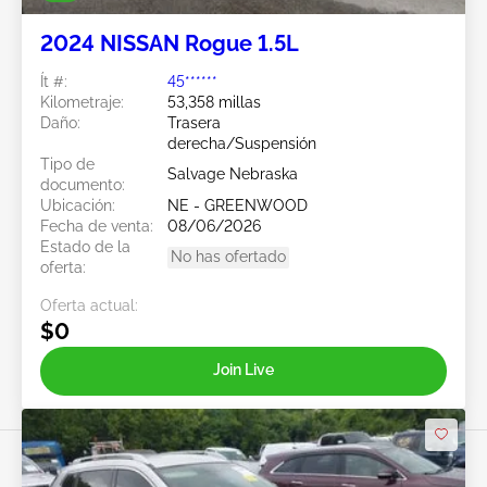
2024 NISSAN Rogue 1.5L
Ít #:
45******
Kilometraje:
53,358 millas
Daño:
Trasera
derecha/Suspensión
Tipo de
Salvage Nebraska
documento:
Ubicación:
NE - GREENWOOD
Fecha de venta:
08/06/2026
Estado de la
No has ofertado
oferta:
Oferta actual:
$0
Join Live