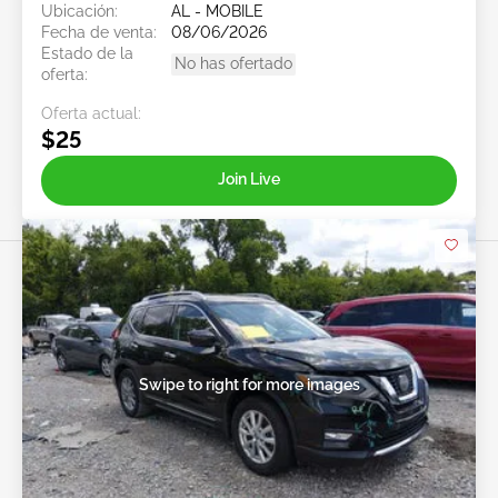
Ubicación:
AL - MOBILE
Fecha de venta:
08/06/2026
Estado de la
No has ofertado
oferta:
Oferta actual:
$25
Join Live
Swipe to right for more images