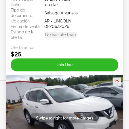
Daño:
Interfaz
Tipo de
Salvage Arkansas
documento:
Ubicación:
AR - LINCOLN
Fecha de venta:
08/06/2026
Estado de la
No has ofertado
oferta:
Oferta actual:
$25
Join Live
Swipe to right for more images