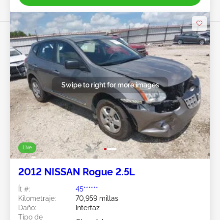
Swipe to right for more images
Live
2012 NISSAN Rogue 2.5L
Ít #:
45******
Kilometraje:
70,959 millas
Daño:
Interfaz
Tipo de