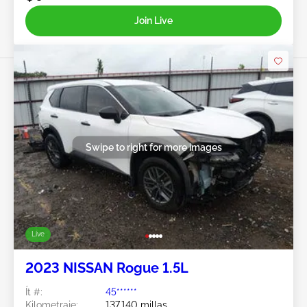
Join Live
Swipe to right for more images
Live
2023 NISSAN Rogue 1.5L
Ít #:
45******
Kilometraje:
137,140 millas