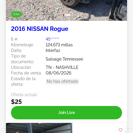
Live
2016 NISSAN Rogue
Ít #:
45******
Kilometraje:
124,673 millas
Daño:
Interfaz
Tipo de
Salvage Tennessee
documento:
Ubicación:
TN - NASHVILLE
Fecha de venta:
08/06/2026
Estado de la
No has ofertado
oferta:
Oferta actual:
$25
Join Live