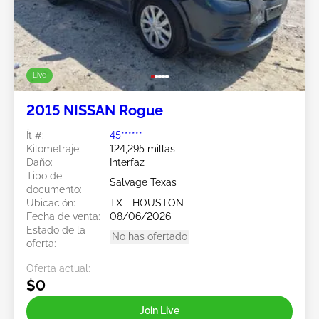
Live
2015 NISSAN Rogue
Ít #:
45******
Kilometraje:
124,295 millas
Daño:
Interfaz
Tipo de
Salvage Texas
documento:
Ubicación:
TX - HOUSTON
Fecha de venta:
08/06/2026
Estado de la
No has ofertado
oferta:
Oferta actual:
$0
Join Live