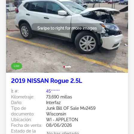
Swipe to right for more images
Live
2019 NISSAN Rogue 2.5L
Ít #:
45******
Kilometraje:
73,690 millas
Daño:
Interfaz
Tipo de
Junk Bill OF Sale Mv2459
documento:
Wisconsin
Ubicación:
WI - APPLETON
Fecha de venta:
08/06/2026
Estado de la
No has ofertado