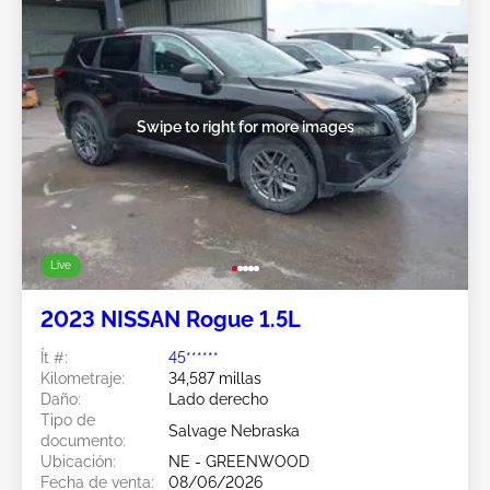
Swipe to right for more images
Live
2023 NISSAN Rogue 1.5L
Ít #:
45******
Kilometraje:
34,587 millas
Daño:
Lado derecho
Tipo de
Salvage Nebraska
documento:
Ubicación:
NE - GREENWOOD
Fecha de venta:
08/06/2026