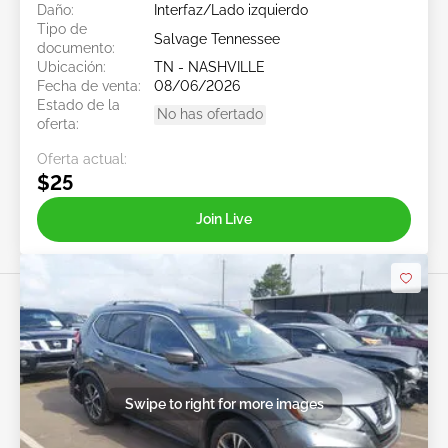
Daño:
Interfaz/Lado izquierdo
Tipo de
Salvage Tennessee
documento:
Ubicación:
TN - NASHVILLE
Fecha de venta:
08/06/2026
Estado de la
No has ofertado
oferta:
Oferta actual:
$25
Join Live
Swipe to right for more images