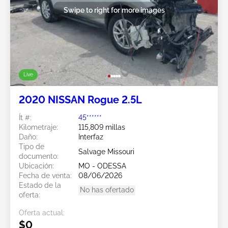
Swipe to right for more images
Live
2020 NISSAN Rogue 2.5L
Ít #:
45******
Kilometraje:
115,809 millas
Daño:
Interfaz
Tipo de
Salvage Missouri
documento:
Ubicación:
MO - ODESSA
Fecha de venta:
08/06/2026
Estado de la
No has ofertado
oferta:
Oferta actual:
$0