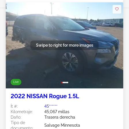
Swipe to right for more images
Live
2022 NISSAN Rogue 1.5L
Ít #:
45******
Kilometraje:
45,067 millas
Daño:
Trasera derecha
Tipo de
Salvage Minnesota
documento: