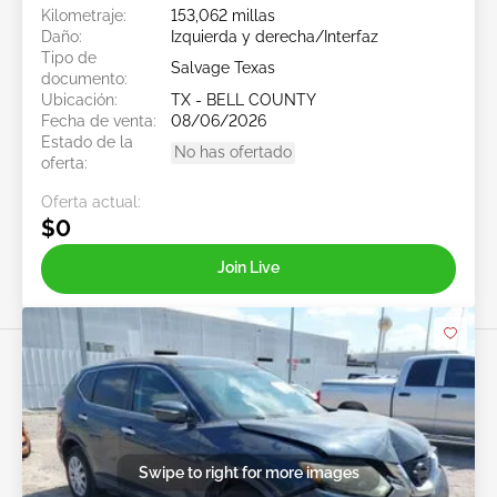
Kilometraje:
153,062 millas
Daño:
Izquierda y derecha/Interfaz
Tipo de
Salvage Texas
documento:
Ubicación:
TX - BELL COUNTY
Fecha de venta:
08/06/2026
Estado de la
No has ofertado
oferta:
Oferta actual:
$0
Join Live
Swipe to right for more images