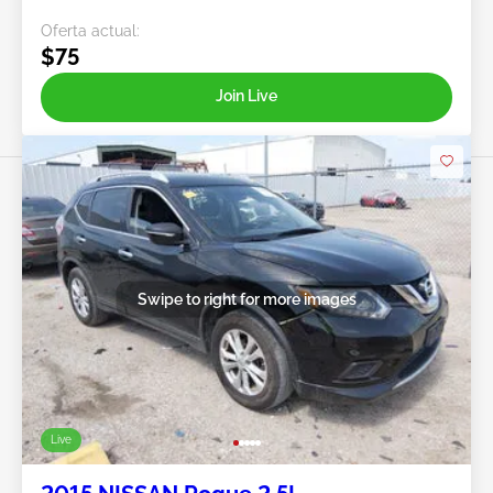
Oferta actual:
$75
Join Live
Swipe to right for more images
Live