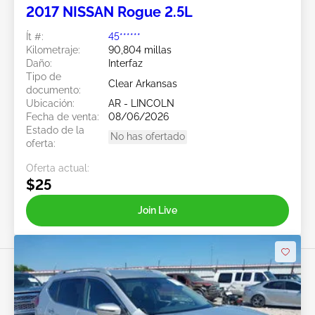
2017 NISSAN Rogue 2.5L
Ít #:
45******
Kilometraje:
90,804 millas
Daño:
Interfaz
Tipo de
Clear Arkansas
documento:
Ubicación:
AR - LINCOLN
Fecha de venta:
08/06/2026
Estado de la
No has ofertado
oferta:
Oferta actual:
$25
Join Live