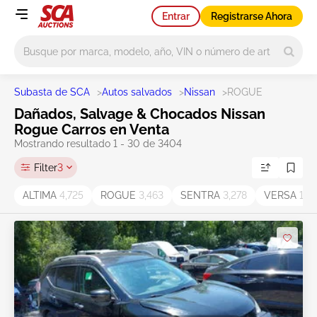
Entrar
Registrarse Ahora
Main search
Subasta de SCA
>
Autos salvados
>
Nissan
>
ROGUE
Dañados, Salvage & Chocados Nissan
Rogue Carros en Venta
Mostrando resultado 1 - 30 de 3404
Filter
3
ALTIMA
4,725
ROGUE
3,463
SENTRA
3,278
VERSA
1,3