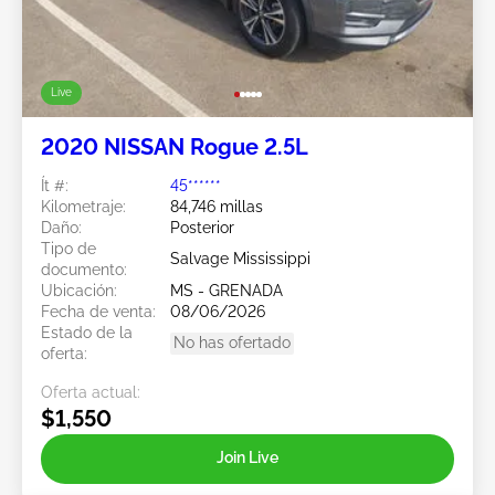
Live
2020 NISSAN Rogue 2.5L
Ít #:
45******
Kilometraje:
84,746 millas
Daño:
Posterior
Tipo de
Salvage Mississippi
documento:
Ubicación:
MS - GRENADA
Fecha de venta:
08/06/2026
Estado de la
No has ofertado
oferta:
Oferta actual:
$1,550
Join Live