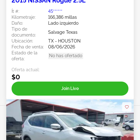
2015 NISSAN Rogue 2.5L
Ít #:
45******
Kilometraje:
166,386 millas
Daño:
Lado izquierdo
Tipo de
Salvage Texas
documento:
Ubicación:
TX - HOUSTON
Fecha de venta:
08/06/2026
Estado de la
No has ofertado
oferta:
Oferta actual:
$0
Join Live