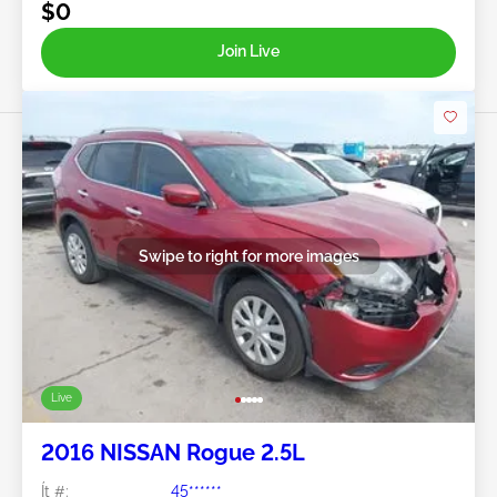
$0
Join Live
Swipe to right for more images
Live
2016 NISSAN Rogue 2.5L
Ít #:
45******