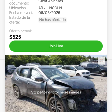
Clear Arkansas
documento:
Ubicación:
AR - LINCOLN
Fecha de venta:
08/06/2026
Estado de la
No has ofertado
oferta:
Oferta actual:
$525
Join Live
Swipe to right for more images