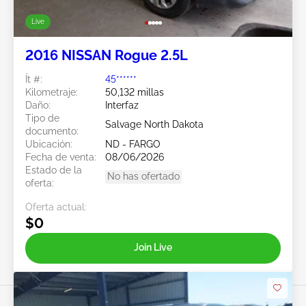
Live
2016 NISSAN Rogue 2.5L
Ít #:
45******
Kilometraje:
50,132 millas
Daño:
Interfaz
Tipo de
Salvage North Dakota
documento:
Ubicación:
ND - FARGO
Fecha de venta:
08/06/2026
Estado de la
No has ofertado
oferta:
Oferta actual:
$0
Join Live