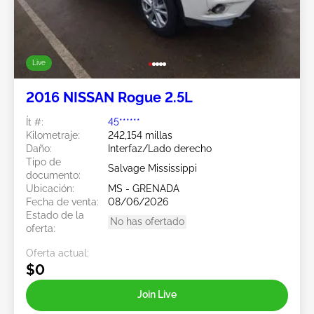
Live
2016 NISSAN Rogue 2.5L
Ít #:
45******
Kilometraje:
242,154 millas
Daño:
Interfaz/Lado derecho
Tipo de
Salvage Mississippi
documento:
Ubicación:
MS - GRENADA
Fecha de venta:
08/06/2026
Estado de la
No has ofertado
oferta:
Oferta actual:
$0
Join Live