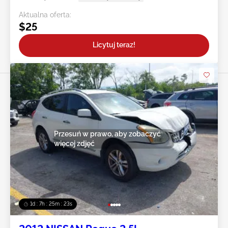
Aktualna oferta:
$25
Licytuj teraz!
Przesuń w prawo, aby zobaczyć
więcej zdjęć
1d : 7h : 25m : 20s