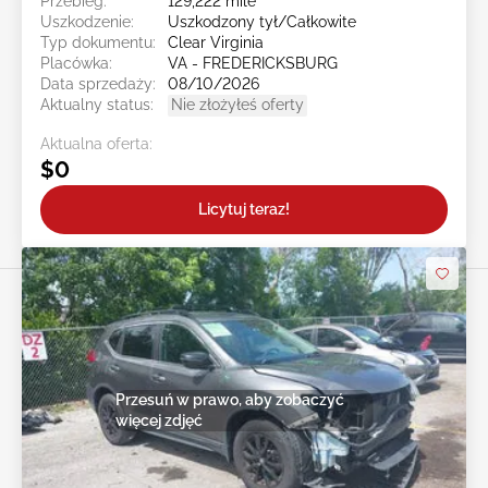
Przebieg:
129,222 mile
Uszkodzenie:
Uszkodzony tył/Całkowite
Typ dokumentu:
Clear Virginia
Placówka:
VA - FREDERICKSBURG
Data sprzedaży:
08/10/2026
Aktualny status:
Nie złożyłeś oferty
Aktualna oferta:
$0
Licytuj teraz!
Przesuń w prawo, aby zobaczyć
więcej zdjęć