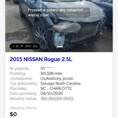
Przesuń w prawo, aby zobaczyć
więcej zdjęć
1d : 7h : 25m : 20s
2015 NISSAN Rogue 2.5L
Nr pojazdu:
45******
Przebieg:
165,598 mile
Uszkodzenie:
Uszkodzony przód
Typ dokumentu:
Salvage North Carolina
Placówka:
NC - CHARLOTTE
Data sprzedaży:
08/10/2026
Aktualny status:
Nie złożyłeś oferty
Aktualna oferta:
$0