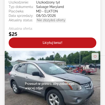
Uszkodzenie:
Uszkodzony tył
Typ dokumentu:
Salvage Maryland
Placówka:
MD - ELKTON
Data sprzedaży:
08/10/2026
Aktualny status:
Nie złożyłeś oferty
Aktualna oferta:
$25
Licytuj teraz!
Przesuń w prawo, aby zobaczyć
więcej zdjęć