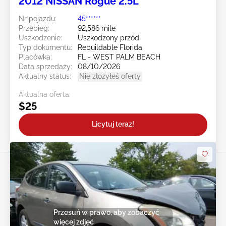
2012 NISSAN Rogue 2.5L
Nr pojazdu:
45******
Przebieg:
92,586 mile
Uszkodzenie:
Uszkodzony przód
Typ dokumentu:
Rebuildable Florida
Placówka:
FL - WEST PALM BEACH
Data sprzedaży:
08/10/2026
Aktualny status:
Nie złożyłeś oferty
Aktualna oferta:
$25
Licytuj teraz!
Przesuń w prawo, aby zobaczyć
więcej zdjęć