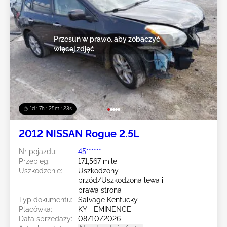
Przesuń w prawo, aby zobaczyć
więcej zdjęć
1d : 7h : 25m : 20s
2012 NISSAN Rogue 2.5L
Nr pojazdu:
45******
Przebieg:
171,567 mile
Uszkodzenie:
Uszkodzony
przód/Uszkodzona lewa i
prawa strona
Typ dokumentu:
Salvage Kentucky
Placówka:
KY - EMINENCE
Data sprzedaży:
08/10/2026