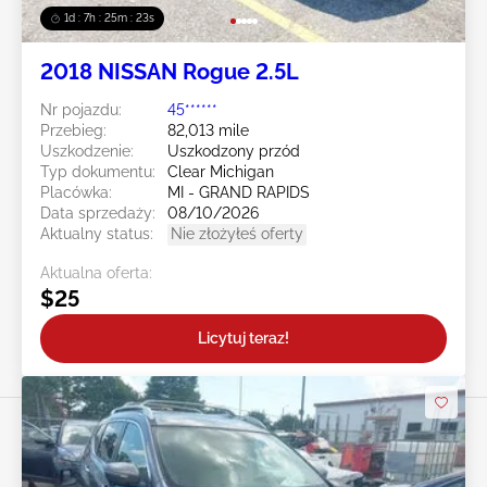
1d : 7h : 25m : 20s
2018 NISSAN Rogue 2.5L
Nr pojazdu:
45******
Przebieg:
82,013 mile
Uszkodzenie:
Uszkodzony przód
Typ dokumentu:
Clear Michigan
Placówka:
MI - GRAND RAPIDS
Data sprzedaży:
08/10/2026
Aktualny status:
Nie złożyłeś oferty
Aktualna oferta:
$25
Licytuj teraz!