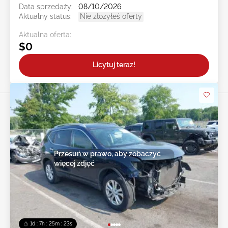
Data sprzedaży:
08/10/2026
Aktualny status:
Nie złożyłeś oferty
Aktualna oferta:
$0
Licytuj teraz!
Przesuń w prawo, aby zobaczyć
więcej zdjęć
1d : 7h : 25m : 20s