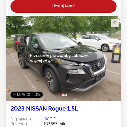
Licytuj teraz!
Przesuń w prawo, aby zobaczyć
więcej zdjęć
1d : 7h : 25m : 20s
2023 NISSAN Rogue 1.5L
Nr pojazdu:
45******
Przebieg:
107,557 mile