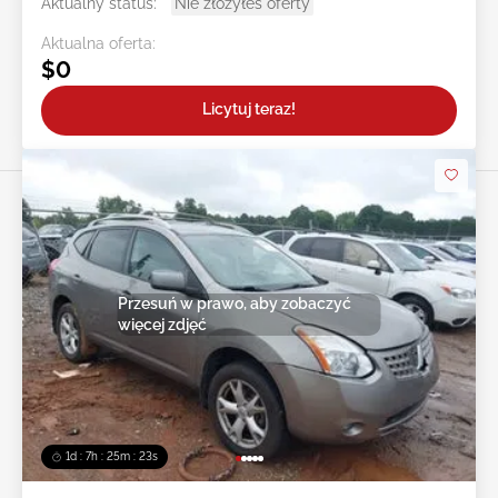
Aktualny status:
Nie złożyłeś oferty
Aktualna oferta:
$0
Licytuj teraz!
Przesuń w prawo, aby zobaczyć
więcej zdjęć
1d : 7h : 25m : 20s