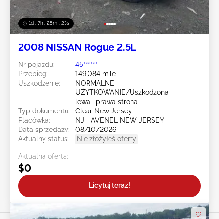
1d : 7h : 25m : 20s
2008 NISSAN Rogue 2.5L
Nr pojazdu:
45******
Przebieg:
149,084 mile
Uszkodzenie:
NORMALNE
UŻYTKOWANIE/Uszkodzona
lewa i prawa strona
Typ dokumentu:
Clear New Jersey
Placówka:
NJ - AVENEL NEW JERSEY
Data sprzedaży:
08/10/2026
Aktualny status:
Nie złożyłeś oferty
Aktualna oferta:
$0
Licytuj teraz!