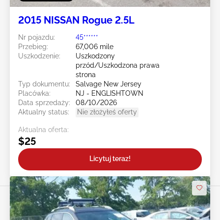
2015 NISSAN Rogue 2.5L
Nr pojazdu:
45******
Przebieg:
67,006 mile
Uszkodzenie:
Uszkodzony
przód/Uszkodzona prawa
strona
Typ dokumentu:
Salvage New Jersey
Placówka:
NJ - ENGLISHTOWN
Data sprzedaży:
08/10/2026
Aktualny status:
Nie złożyłeś oferty
Aktualna oferta:
$25
Licytuj teraz!