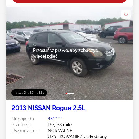
Przesuń w prawo, aby zobaczyć
więcej zdjęć
1d : 7h : 25m : 20s
2013 NISSAN Rogue 2.5L
Nr pojazdu:
45******
Przebieg:
167,138 mile
Uszkodzenie:
NORMALNE
UŻYTKOWANIE/Uszkodzony