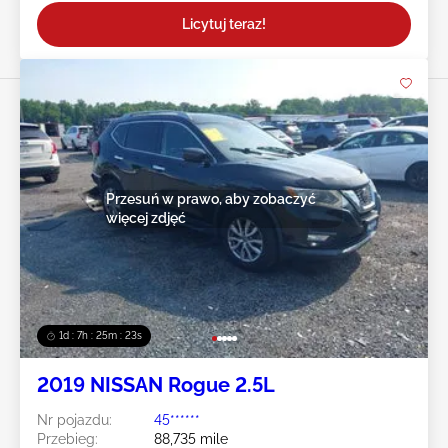
Licytuj teraz!
Przesuń w prawo, aby zobaczyć
więcej zdjęć
1d : 7h : 25m : 20s
2019 NISSAN Rogue 2.5L
Nr pojazdu:
45******
Przebieg:
88,735 mile