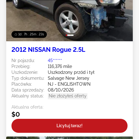
1d : 7h : 25m : 20s
2012 NISSAN Rogue 2.5L
Nr pojazdu:
45******
Przebieg:
116,376 mile
Uszkodzenie:
Uszkodzony przód i tył
Typ dokumentu:
Salvage New Jersey
Placówka:
NJ - ENGLISHTOWN
Data sprzedaży:
08/10/2026
Aktualny status:
Nie złożyłeś oferty
Aktualna oferta:
$0
Licytuj teraz!