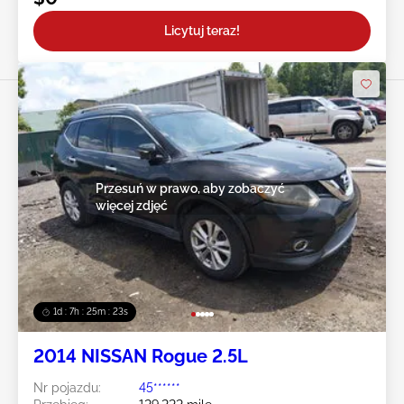
Licytuj teraz!
Przesuń w prawo, aby zobaczyć
więcej zdjęć
1d : 7h : 25m : 20s
2014 NISSAN Rogue 2.5L
Nr pojazdu:
45******