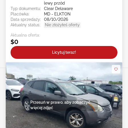
lewy przód
Typ dokumentu:
Clear Delaware
Placówka:
MD - ELKTON
Data sprzedaży:
08/10/2026
Aktualny status:
Nie złożyłeś oferty
Aktualna oferta:
$0
Licytuj teraz!
Przesuń w prawo, aby zobaczyć
więcej zdjęć