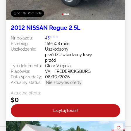
1d : 7h : 25m : 20s
2012 NISSAN Rogue 2.5L
Nr pojazdu:
45******
Przebieg:
159,608 mile
Uszkodzenie:
Uszkodzony
przód/Uszkodzony lewy
przód
Typ dokumentu:
Clear Virginia
Placówka:
VA - FREDERICKSBURG
Data sprzedaży:
08/10/2026
Aktualny status:
Nie złożyłeś oferty
Aktualna oferta:
$0
Licytuj teraz!