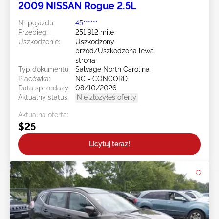
2009 NISSAN Rogue 2.5L
Nr pojazdu:
45******
Przebieg:
251,912 mile
Uszkodzenie:
Uszkodzony
przód/Uszkodzona lewa
strona
Typ dokumentu:
Salvage North Carolina
Placówka:
NC - CONCORD
Data sprzedaży:
08/10/2026
Aktualny status:
Nie złożyłeś oferty
Aktualna oferta:
$25
Licytuj teraz!