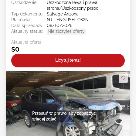
Uszkodzenie:
Uszkodzona lewa i prawa
strona/Uszkodzony przód
Typ dokumentu:
Salvage Arizona
Placówka:
NJ - ENGLISHTOWN
Data sprzedaży:
08/10/2026
Aktualny status:
Nie złożyłeś oferty
Aktualna oferta:
$0
Licytuj teraz!
Przesuń w prawo, aby zobaczyć
więcej zdjęć