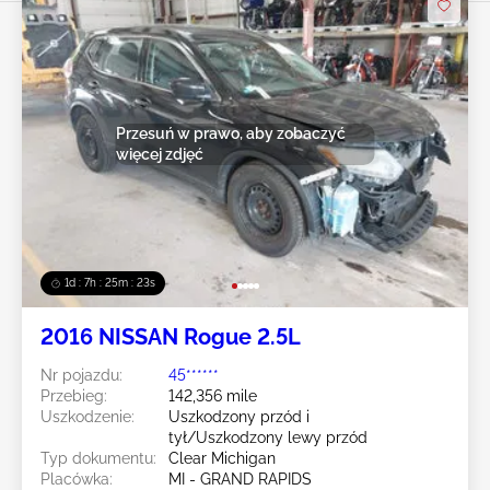
Przesuń w prawo, aby zobaczyć
więcej zdjęć
1d : 7h : 25m : 20s
2016 NISSAN Rogue 2.5L
Nr pojazdu:
45******
Przebieg:
142,356 mile
Uszkodzenie:
Uszkodzony przód i
tył/Uszkodzony lewy przód
Typ dokumentu:
Clear Michigan
Placówka:
MI - GRAND RAPIDS