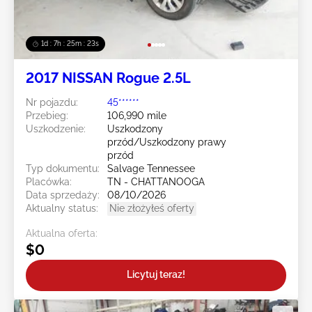
1d : 7h : 25m : 20s
2017 NISSAN Rogue 2.5L
Nr pojazdu:
45******
Przebieg:
106,990 mile
Uszkodzenie:
Uszkodzony
przód/Uszkodzony prawy
przód
Typ dokumentu:
Salvage Tennessee
Placówka:
TN - CHATTANOOGA
Data sprzedaży:
08/10/2026
Aktualny status:
Nie złożyłeś oferty
Aktualna oferta:
$0
Licytuj teraz!