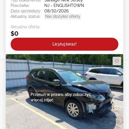
Typ dokumentu:
Salvage New Jersey
Placówka:
NJ - ENGLISHTOWN
Data sprzedaży:
08/10/2026
Aktualny status:
Nie złożyłeś oferty
Aktualna oferta:
$0
Licytuj teraz!
Przesuń w prawo, aby zobaczyć
więcej zdjęć