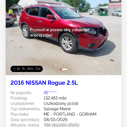
Przesuń w prawo, aby zobaczyć
więcej zdjęć
1d : 7h : 25m : 20s
2016 NISSAN Rogue 2.5L
Nr pojazdu:
45******
Przebieg:
132,483 mile
Uszkodzenie:
Uszkodzony przód
Typ dokumentu:
Salvage Maine
Placówka:
ME - PORTLAND - GORHAM
Data sprzedaży:
08/10/2026
Aktualny status:
Nie złożyłeś oferty