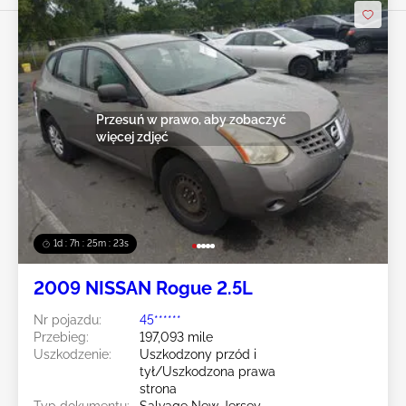
Przesuń w prawo, aby zobaczyć
więcej zdjęć
1d : 7h : 25m : 20s
2009 NISSAN Rogue 2.5L
Nr pojazdu:
45******
Przebieg:
197,093 mile
Uszkodzenie:
Uszkodzony przód i
tył/Uszkodzona prawa
strona