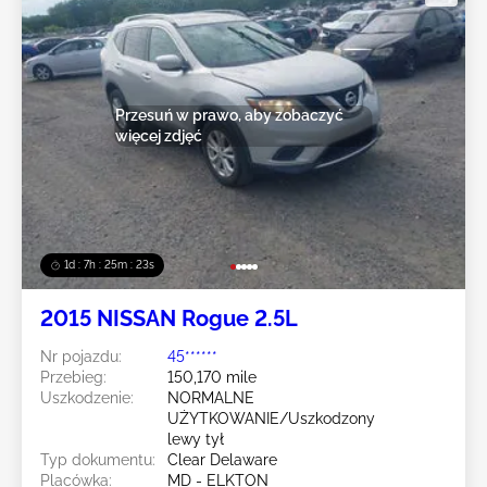
Przesuń w prawo, aby zobaczyć
więcej zdjęć
1d : 7h : 25m : 20s
2015 NISSAN Rogue 2.5L
Nr pojazdu:
45******
Przebieg:
150,170 mile
Uszkodzenie:
NORMALNE
UŻYTKOWANIE/Uszkodzony
lewy tył
Typ dokumentu:
Clear Delaware
Placówka:
MD - ELKTON