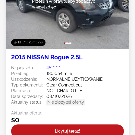
Przesuń w prawo, aby zobaczyć
więcej zdjęć
1d : 7h : 25m : 20s
2015 NISSAN Rogue 2.5L
Nr pojazdu:
45******
Przebieg:
180,054 mile
Uszkodzenie:
NORMALNE UŻYTKOWANIE
Typ dokumentu:
Clear Connecticut
Placówka:
NC - CHARLOTTE
Data sprzedaży:
08/10/2026
Aktualny status:
Nie złożyłeś oferty
Aktualna oferta:
$0
Licytuj teraz!