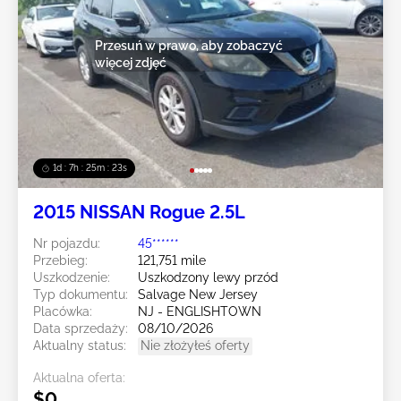
Przesuń w prawo, aby zobaczyć
więcej zdjęć
1d : 7h : 25m : 20s
2015 NISSAN Rogue 2.5L
Nr pojazdu:
45******
Przebieg:
121,751 mile
Uszkodzenie:
Uszkodzony lewy przód
Typ dokumentu:
Salvage New Jersey
Placówka:
NJ - ENGLISHTOWN
Data sprzedaży:
08/10/2026
Aktualny status:
Nie złożyłeś oferty
Aktualna oferta:
$0