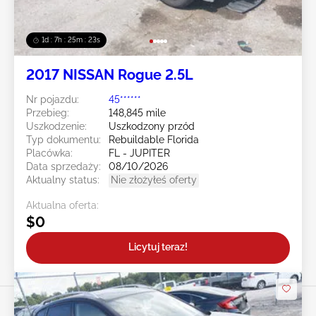
1d : 7h : 25m : 20s
2017 NISSAN Rogue 2.5L
Nr pojazdu:
45******
Przebieg:
148,845 mile
Uszkodzenie:
Uszkodzony przód
Typ dokumentu:
Rebuildable Florida
Placówka:
FL - JUPITER
Data sprzedaży:
08/10/2026
Aktualny status:
Nie złożyłeś oferty
Aktualna oferta:
$0
Licytuj teraz!