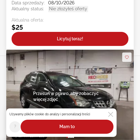
Data sprzedaży:
08/10/2026
Aktualny status:
Nie złożyłeś oferty
Aktualna oferta:
$25
Licytuj teraz!
Przesuń w prawo, aby zobaczyć
więcej zdjęć
Używamy plików cookie do analizy i personalizacji treści
?
Mam to
1d : 7h : 25m : 20s