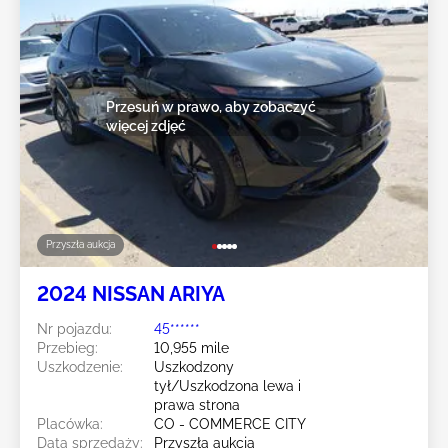
Przesuń w prawo, aby zobaczyć
więcej zdjęć
Przyszła aukcja
2024 NISSAN ARIYA
Nr pojazdu:
45******
Przebieg:
10,955 mile
Uszkodzenie:
Uszkodzony
tył/Uszkodzona lewa i
prawa strona
Placówka:
CO - COMMERCE CITY
Data sprzedaży:
Przyszła aukcja