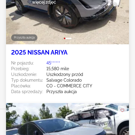
więcej zdjęć
Przyszła aukcja
2025 NISSAN ARIYA
Nr pojazdu:
45******
Przebieg:
15,580 mile
Uszkodzenie:
Uszkodzony przód
Typ dokumentu:
Salvage Colorado
Placówka:
CO - COMMERCE CITY
Data sprzedaży:
Przyszła aukcja