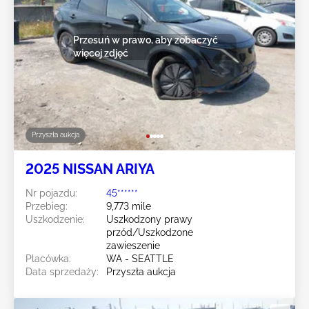
Przesuń w prawo, aby zobaczyć
więcej zdjęć
Przyszła aukcja
2025 NISSAN ARIYA
Nr pojazdu:
45******
Przebieg:
9,773 mile
Uszkodzenie:
Uszkodzony prawy
przód/Uszkodzone
zawieszenie
Placówka:
WA - SEATTLE
Data sprzedaży:
Przyszła aukcja