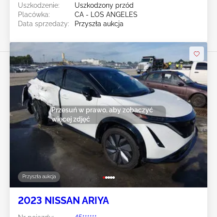
Uszkodzenie:
Uszkodzony przód
Placówka:
CA - LOS ANGELES
Data sprzedaży:
Przyszła aukcja
Przesuń w prawo, aby zobaczyć
więcej zdjęć
Przyszła aukcja
2023 NISSAN ARIYA