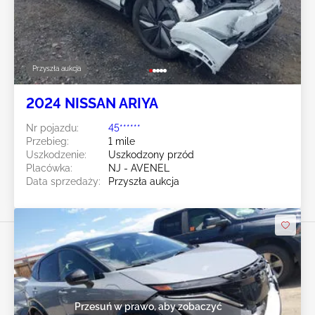
Przyszła aukcja
2024 NISSAN ARIYA
Nr pojazdu:
45******
Przebieg:
1 mile
Uszkodzenie:
Uszkodzony przód
Placówka:
NJ - AVENEL
Data sprzedaży:
Przyszła aukcja
Przesuń w prawo, aby zobaczyć