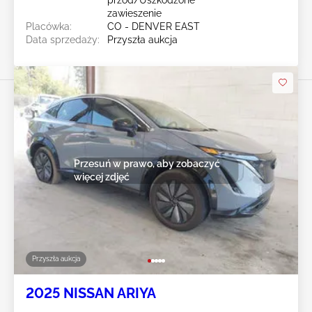
zawieszenie
Placówka:
CO - DENVER EAST
Data sprzedaży:
Przyszła aukcja
Przesuń w prawo, aby zobaczyć
więcej zdjęć
Przyszła aukcja
2025 NISSAN ARIYA