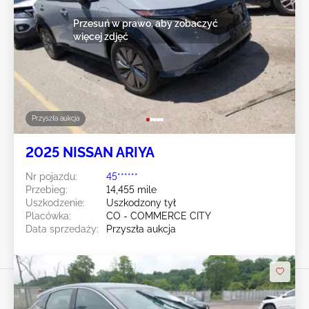
Przesuń w prawo, aby zobaczyć
więcej zdjęć
Przyszła aukcja
2025 NISSAN ARIYA
Nr pojazdu:
45******
Przebieg:
14,455 mile
Uszkodzenie:
Uszkodzony tył
Placówka:
CO - COMMERCE CITY
Data sprzedaży:
Przyszła aukcja