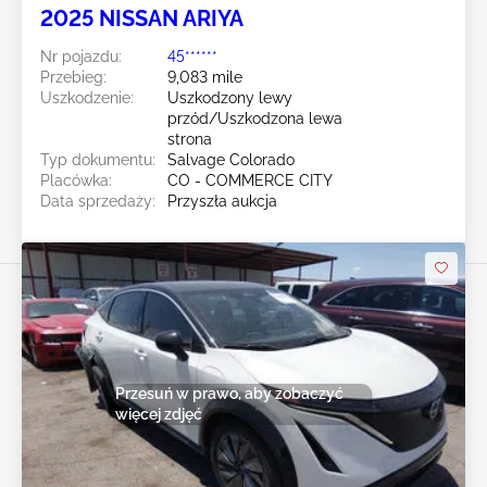
2025 NISSAN ARIYA
Nr pojazdu:
45******
Przebieg:
9,083 mile
Uszkodzenie:
Uszkodzony lewy
przód/Uszkodzona lewa
strona
Typ dokumentu:
Salvage Colorado
Placówka:
CO - COMMERCE CITY
Data sprzedaży:
Przyszła aukcja
Przesuń w prawo, aby zobaczyć
więcej zdjęć