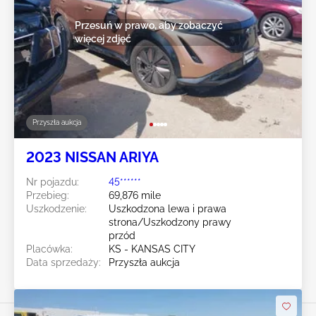
Przesuń w prawo, aby zobaczyć
więcej zdjęć
Przyszła aukcja
2023 NISSAN ARIYA
Nr pojazdu:
45******
Przebieg:
69,876 mile
Uszkodzenie:
Uszkodzona lewa i prawa
strona/Uszkodzony prawy
przód
Placówka:
KS - KANSAS CITY
Data sprzedaży:
Przyszła aukcja