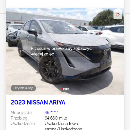
Przesuń w prawo, aby zobaczyć
więcej zdjęć
Przyszła aukcja
2023 NISSAN ARIYA
Nr pojazdu:
45******
Przebieg:
64,660 mile
Uszkodzenie:
Uszkodzona lewa
strona/Uszkodzone