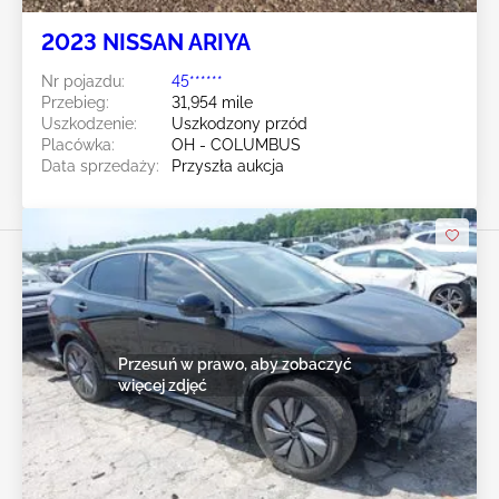
2023 NISSAN ARIYA
Nr pojazdu:
45******
Przebieg:
31,954 mile
Uszkodzenie:
Uszkodzony przód
Placówka:
OH - COLUMBUS
Data sprzedaży:
Przyszła aukcja
Przesuń w prawo, aby zobaczyć
więcej zdjęć