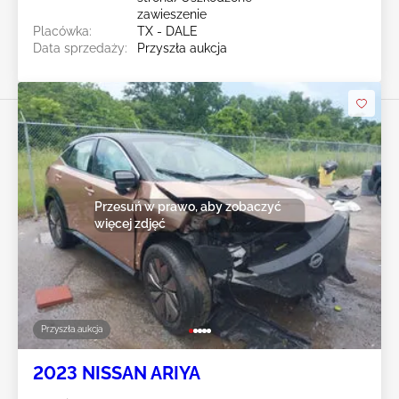
zawieszenie
Placówka:
TX - DALE
Data sprzedaży:
Przyszła aukcja
Przesuń w prawo, aby zobaczyć
więcej zdjęć
Przyszła aukcja
2023 NISSAN ARIYA