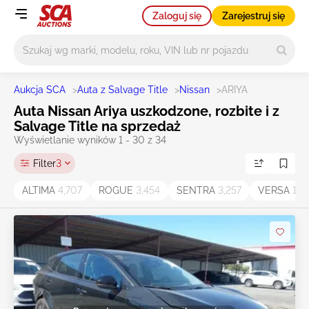
Zaloguj się
Zarejestruj się
Główne wyszukiwanie
Aukcja SCA
>
Auta z Salvage Title
>
Nissan
>
ARIYA
Auta Nissan Ariya uszkodzone, rozbite i z
Salvage Title na sprzedaż
Wyświetlanie wyników 1 - 30 z 34
Filter
3
ALTIMA
4,707
ROGUE
3,454
SENTRA
3,257
VERSA
1,2