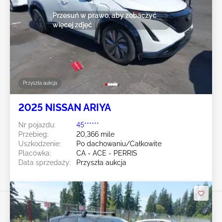
Przesuń w prawo, aby zobaczyć
więcej zdjęć
Przyszła aukcja
2025 NISSAN ARIYA
Nr pojazdu:
45******
Przebieg:
20,366 mile
Uszkodzenie:
Po dachowaniu/Całkowite
Placówka:
CA - ACE - PERRIS
Data sprzedaży:
Przyszła aukcja