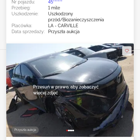
Nr pojazdu:
45******
Przebieg:
1 mile
Uszkodzenie:
Uszkodzony
przód/Biozanieczyszczenia
Placówka:
LA - CARVILLE
Data sprzedaży:
Przyszła aukcja
Przesuń w prawo, aby zobaczyć
więcej zdjęć
Przyszła aukcja