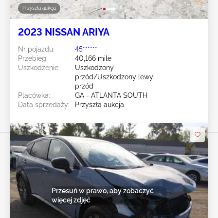
Przyszła aukcja
2023 NISSAN ARIYA
Nr pojazdu:
45******
Przebieg:
40,166 mile
Uszkodzenie:
Uszkodzony
przód/Uszkodzony lewy
przód
Placówka:
GA - ATLANTA SOUTH
Data sprzedaży:
Przyszła aukcja
Przesuń w prawo, aby zobaczyć
więcej zdjęć