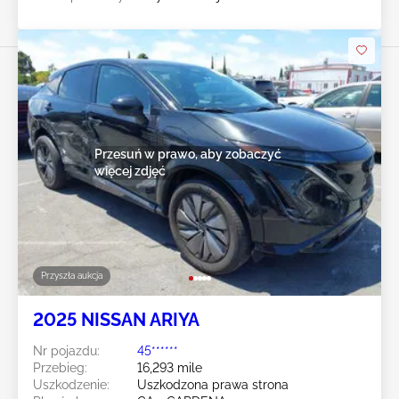
Przesuń w prawo, aby zobaczyć
więcej zdjęć
Przyszła aukcja
2025 NISSAN ARIYA
Nr pojazdu:
45******
Przebieg:
16,293 mile
Uszkodzenie:
Uszkodzona prawa strona