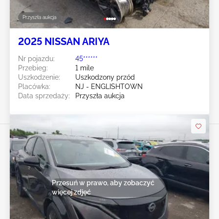
Przyszła aukcja
2025 NISSAN ARIYA
Nr pojazdu:
45******
Przebieg:
1 mile
Uszkodzenie:
Uszkodzony przód
Placówka:
NJ - ENGLISHTOWN
Data sprzedaży:
Przyszła aukcja
Przesuń w prawo, aby zobaczyć
więcej zdjęć