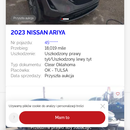
Przyszła aukcja
2023 NISSAN ARIYA
Nr pojazdu:
45******
Przebieg:
18,019 mile
Uszkodzenie:
Uszkodzony prawy
tył/Uszkodzony lewy tył
Typ dokumentu:
Clear Oklahoma
Placówka:
OK - TULSA
Data sprzedaży:
Przyszła aukcja
Używamy plików cookie do analizy i personalizacji treści
?
Mam to
Przesuń w prawo, aby zobaczyć