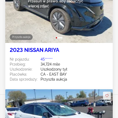
Przesuń w prawo, aby zobaczyć
więcej zdjęć
Przyszła aukcja
2023 NISSAN ARIYA
Nr pojazdu:
45******
Przebieg:
34,724 mile
Uszkodzenie:
Uszkodzony tył
Placówka:
CA - EAST BAY
Data sprzedaży:
Przyszła aukcja