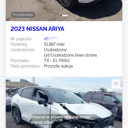
Przyszła aukcja
2023 NISSAN ARIYA
Nr pojazdu:
45******
Przebieg:
51,887 mile
Uszkodzenie:
Uszkodzony
tył/Uszkodzona lewa strona
Placówka:
TX - EL PASO
Data sprzedaży:
Przyszła aukcja
Przesuń w prawo, aby zobaczyć
więcej zdjęć