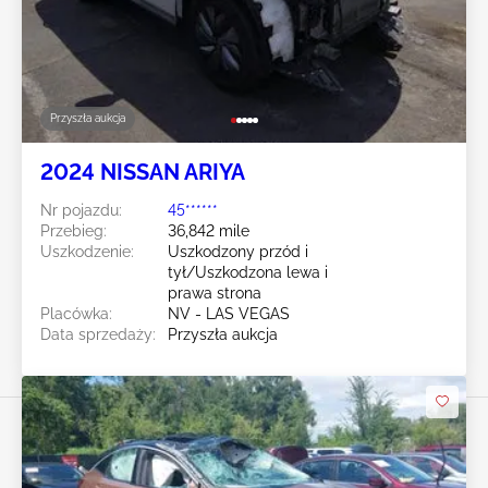
Przyszła aukcja
2024 NISSAN ARIYA
Nr pojazdu:
45******
Przebieg:
36,842 mile
Uszkodzenie:
Uszkodzony przód i
tył/Uszkodzona lewa i
prawa strona
Placówka:
NV - LAS VEGAS
Data sprzedaży:
Przyszła aukcja