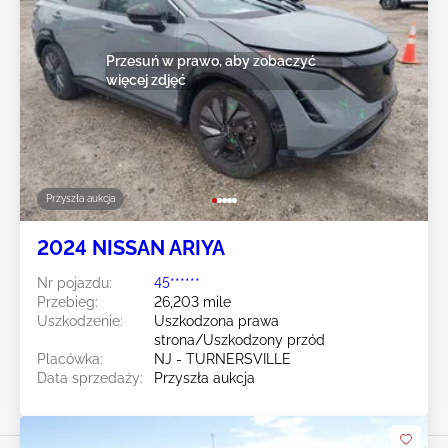
Przesuń w prawo, aby zobaczyć
więcej zdjęć
Przyszła aukcja
2024 NISSAN ARIYA
Nr pojazdu:
45******
Przebieg:
26,203 mile
Uszkodzenie:
Uszkodzona prawa
strona/Uszkodzony przód
Placówka:
NJ - TURNERSVILLE
Data sprzedaży:
Przyszła aukcja