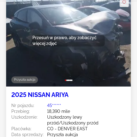
Przesuń w prawo, aby zobaczyć
więcej zdjęć
Przyszła aukcja
2025 NISSAN ARIYA
Nr pojazdu:
45******
Przebieg:
18,390 mile
Uszkodzenie:
Uszkodzony lewy
przód/Uszkodzony przód
Placówka:
CO - DENVER EAST
Data sprzedaży:
Przyszła aukcja