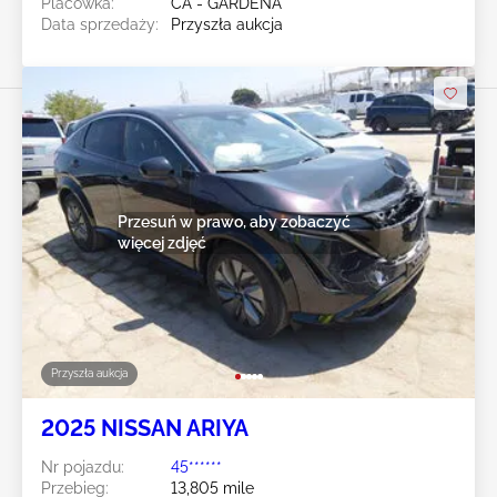
Placówka:
CA - GARDENA
Data sprzedaży:
Przyszła aukcja
Przesuń w prawo, aby zobaczyć
więcej zdjęć
Przyszła aukcja
2025 NISSAN ARIYA
Nr pojazdu:
45******
Przebieg:
13,805 mile