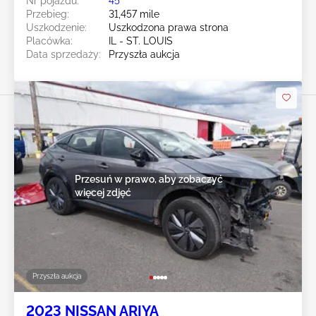
Nr pojazdu:
45******
Przebieg:
31,457 mile
Uszkodzenie:
Uszkodzona prawa strona
Placówka:
IL - ST. LOUIS
Data sprzedaży:
Przyszła aukcja
Przesuń w prawo, aby zobaczyć
więcej zdjęć
Przyszła aukcja
2023 NISSAN ARIYA