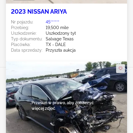
2023 NISSAN ARIYA
Nr pojazdu:
45******
Przebieg:
19,500 mile
Uszkodzenie:
Uszkodzony tył
Typ dokumentu:
Salvage Texas
Placówka:
TX - DALE
Data sprzedaży:
Przyszła aukcja
Przesuń w prawo, aby zobaczyć
więcej zdjęć