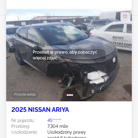
Przesuń w prawo, aby zobaczyć
więcej zdjęć
Przyszła aukcja
2025 NISSAN ARIYA
Nr pojazdu:
45******
Przebieg:
7,304 mile
Uszkodzenie:
Uszkodzony prawy
przód/Uszkodzone