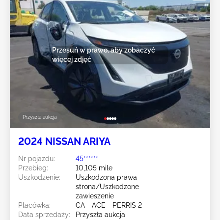
Przesuń w prawo, aby zobaczyć
więcej zdjęć
Przyszła aukcja
2024 NISSAN ARIYA
Nr pojazdu:
45******
Przebieg:
10,105 mile
Uszkodzenie:
Uszkodzona prawa
strona/Uszkodzone
zawieszenie
Placówka:
CA - ACE - PERRIS 2
Data sprzedaży:
Przyszła aukcja