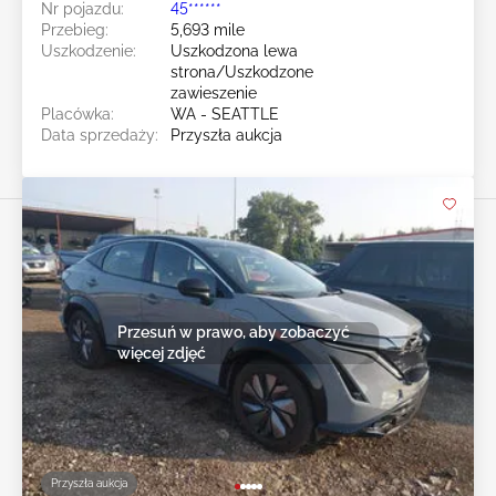
Nr pojazdu:
45******
Przebieg:
5,693 mile
Uszkodzenie:
Uszkodzona lewa
strona/Uszkodzone
zawieszenie
Placówka:
WA - SEATTLE
Data sprzedaży:
Przyszła aukcja
Przesuń w prawo, aby zobaczyć
więcej zdjęć
Przyszła aukcja