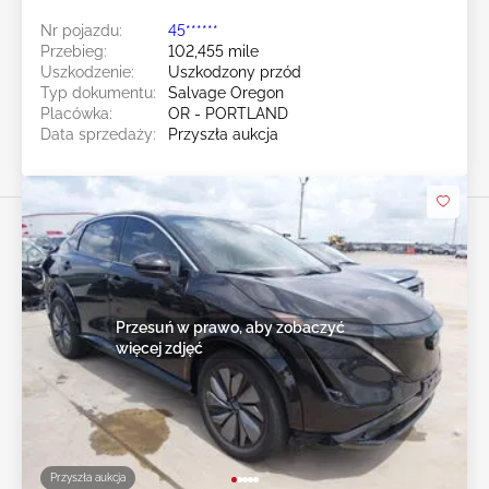
Nr pojazdu:
45******
Przebieg:
102,455 mile
Uszkodzenie:
Uszkodzony przód
Typ dokumentu:
Salvage Oregon
Placówka:
OR - PORTLAND
Data sprzedaży:
Przyszła aukcja
Przesuń w prawo, aby zobaczyć
więcej zdjęć
Przyszła aukcja