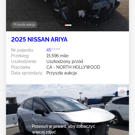
Przyszła aukcja
2025 NISSAN ARIYA
Nr pojazdu:
45******
Przebieg:
15,596 mile
Uszkodzenie:
Uszkodzony przód
Placówka:
CA - NORTH HOLLYWOOD
Data sprzedaży:
Przyszła aukcja
Przesuń w prawo, aby zobaczyć
więcej zdjęć