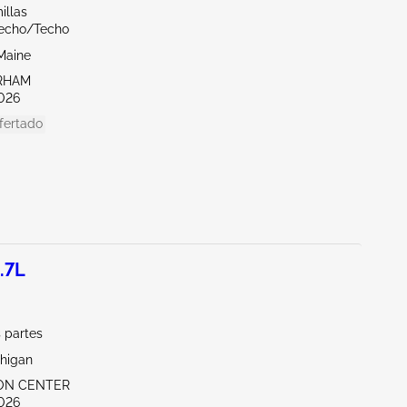
illas
echo/Techo
Maine
RHAM
026
fertado
.7L
 partes
chigan
RON CENTER
026