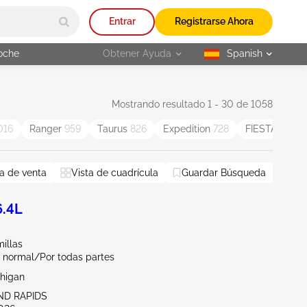
Entrar
Registrarse Ahora
oche
Obtener Ayuda
Spanish
selected
Mostrando resultado 1 - 30 de 1058
016
Ranger
959
Taurus
826
Expedition
728
FIESTA
588
a de venta
Vista de cuadrícula
Guardar Búsqueda
6.4L
illas
 normal/Por todas partes
chigan
ND RAPIDS