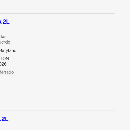
6.2L
llas
uierdo
Maryland
KTON
026
fertado
.2L