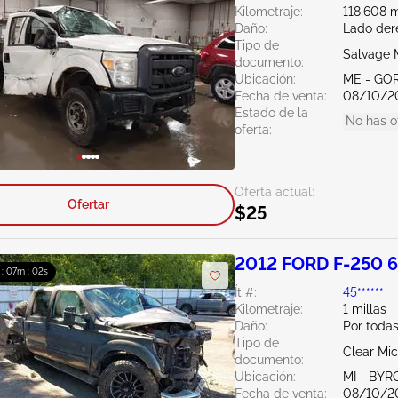
Kilometraje:
118,608 m
Daño:
Lado der
Tipo de
Salvage 
documento:
Ubicación:
ME - GO
Fecha de venta:
08/10/2
Estado de la
No has o
oferta:
Oferta actual:
Ofertar
$25
2012 FORD F-250 6
 : 07m : 01s
Ít #:
45******
Kilometraje:
1 millas
Daño:
Por todas
Tipo de
Clear Mi
documento:
Ubicación:
MI - BY
Fecha de venta:
08/10/2