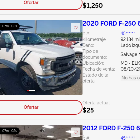
Ofertar
$1,250
2020 FORD F-250 
 : 07m : 01s
Ít #:
45******
Kilometraje:
92,134 mi
Daño:
Lado izq
Tipo de
Salvage 
documento:
Ubicación:
MD - EL
Fecha de venta:
08/10/2
Estado de la
No has o
oferta:
Oferta actual:
Ofertar
$25
2012 FORD F-250 6
 : 07m : 01s
Ít #:
45******