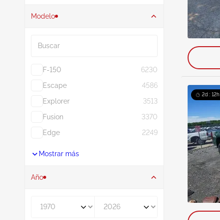
Modelo
Buscar
F-150
6230
Escape
4586
2d : 12h
Explorer
3513
Fusion
3370
Edge
2249
Mostrar más
Año
De
A