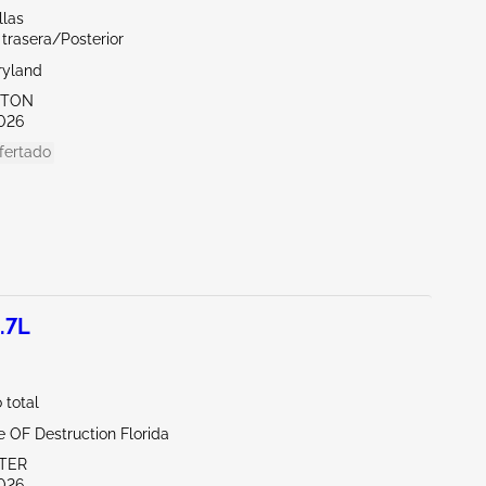
llas
 trasera/Posterior
ryland
KTON
026
fertado
.7L
total
te OF Destruction Florida
ITER
026