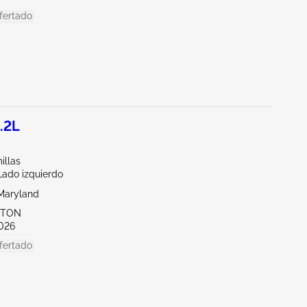
fertado
.2L
illas
Lado izquierdo
Maryland
KTON
026
fertado