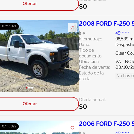
Ofertar
$0
2008 FORD F-250 5
 : 07m : 01s
Ít #:
45******
Kilometraje:
98,539 mi
Daño:
Desgaste
Tipo de
Clear Co
documento:
Ubicación:
VA - NO
Fecha de venta:
08/10/2
Estado de la
No has o
oferta:
Oferta actual:
Ofertar
$0
2006 FORD F-250 5
 : 07m : 01s
Ít #:
45******