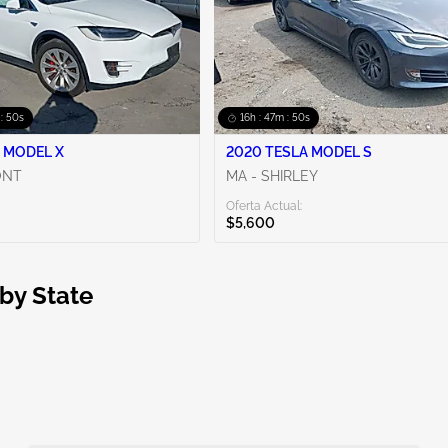
 : 49s
16h : 47m : 49s
 MODEL X
2020 TESLA MODEL S
ONT
MA - SHIRLEY
Oferta Actual:
$5,600
 by State