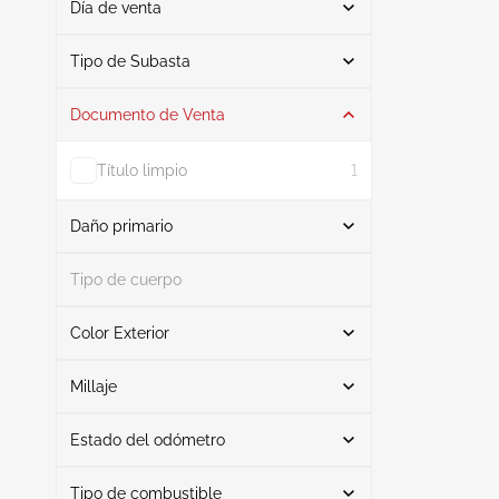
Día de venta
De
A
Tipo de Subasta
Documento de Venta
Subasta
1
Título limpio
1
Daño primario
Buscar
Tipo de cuerpo
Color Exterior
Lado derecho
1
Buscar
Millaje
Estado del odómetro
Verde
1
Mileage From
Mileage To
Tipo de combustible
Real
1