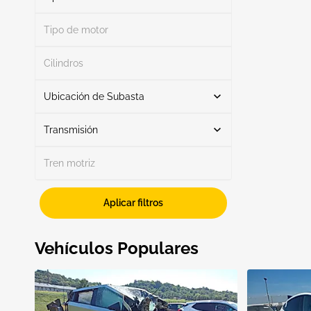
Tipo de motor
Otro
1
Buscar
Cilindros
Ubicación de Subasta
Transmisión
Buscar
Tren motriz
Automático
1
Aplicar filtros
SD - SIOUX FALLS
1
Mostrar más
Vehículos Populares