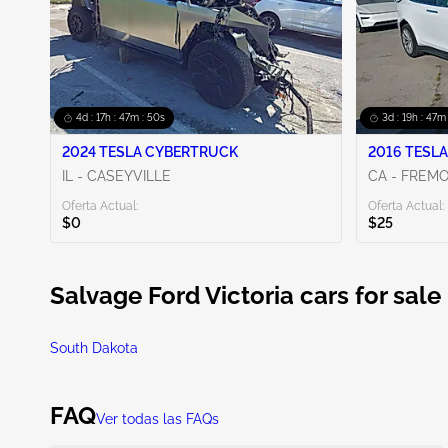
4d : 17h : 47m : 49s
3d : 19h : 47m
2024 TESLA CYBERTRUCK
2016 TESLA
IL - CASEYVILLE
CA - FREM
Oferta Actual:
Oferta Actual:
$0
$25
Salvage Ford Victoria cars for sale
South Dakota
FAQ
Ver todas las FAQs