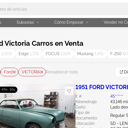
s
Subastas
Cómo Empezar
Vender mi C
 Victoria Carros en Venta
n
2,509
Edge
1,728
FOCUS
1,629
Mustang
1,451
F-250
8
Ford
VICTORIA
Dí
Restablecer todo
1951 FORD VICTOR
 : 47m : 49s
Ít #:
45******
Kilometraje:
43,146 mi
Daño:
Lado der
Tipo de
Regular 
documento:
Ubicación:
SD - LE