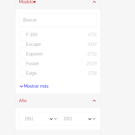
Modelo
Buscar
F-150
4721
Escape
3347
Explorer
2732
Fusion
2509
Edge
1728
Mostrar más
Año
De
A