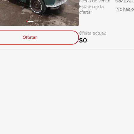
Fecha de venta:
08/11/2
Estado de la
No has o
oferta:
Oferta actual:
Ofertar
$0