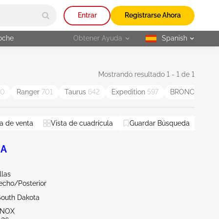
Entrar
Registrarse Ahora
oche
Obtener Ayuda
Spanish
selected
Mostrando resultado 1 - 1 de 1
00
Ranger
701
Taurus
642
Expedition
597
BRONCO SPO
a de venta
Vista de cuadrícula
Guardar Búsqueda
IA
llas
echo/Posterior
South Dakota
NNOX