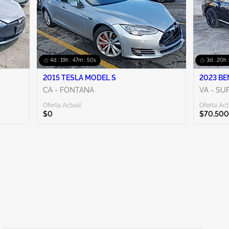
4d : 19h : 47m : 49s
3d : 20h 
2015 TESLA MODEL S
2023 BE
CA - FONTANA
VA - SU
Oferta Actual:
Oferta Act
$0
$70,500