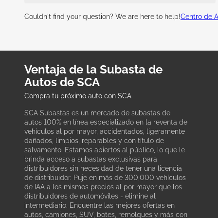
Couldn't find your question? We are here to help!
Centro de 
Ventaja de la Subasta de
Autos de SCA
Compra tu próximo auto con SCA
SCA Subastas es un mercado de subastas de
autos 100% en línea especializado en la reventa de
vehículos al por mayor, accidentados, ligeramente
dañados, limpios, reparables y con título de
salvamento. Estamos abiertos al público, lo que le
brinda acceso a subastas exclusivas para
distribuidores sin necesidad de tener una licencia
de distribuidor. Puje en más de 300,000 vehículos
de IAA a los mismos precios al por mayor que los
distribuidores de automóviles - elimine al
intermediario. Encuentre las mejores ofertas en
autos, camiones, SUV, botes, remolques y más con