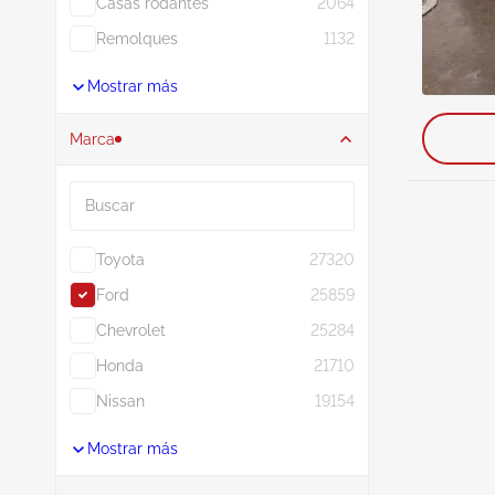
Casas rodantes
2064
Remolques
1132
Mostrar más
Marca
Buscar
Toyota
27320
Ford
25859
Chevrolet
25284
Honda
21710
Nissan
19154
Mostrar más