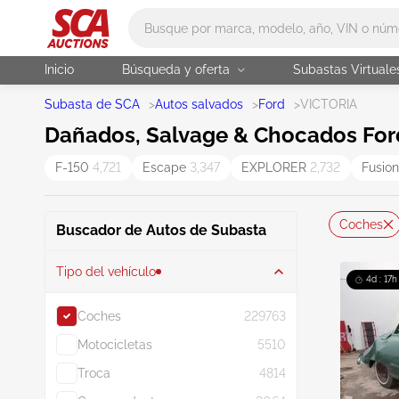
Main search
Inicio
Búsqueda y oferta
Subastas Virtuale
Subasta de SCA
>
Autos salvados
>
Ford
>
VICTORIA
Dañados, Salvage & Chocados Ford
F-150
4,721
Escape
3,347
EXPLORER
2,732
Fusio
Coches
Buscador de Autos de Subasta
Tipo del vehículo
4d : 17h
Coches
229763
Motocicletas
5510
Troca
4814