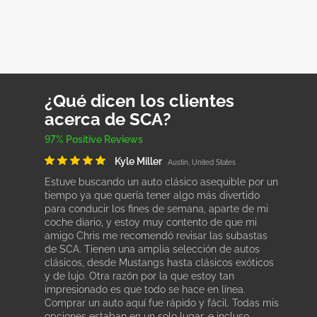
¿Qué dicen los clientes
acerca de SCA?
97% Positive Reviews
Kyle Miller
Austin, United States
Estuve buscando un auto clásico asequible por un
tiempo ya que quería tener algo más divertido
para conducir los fines de semana, aparte de mi
coche diario, y estoy muy contento de que mi
amigo Chris me recomendó revisar las subastas
de SCA. Tienen una amplia selección de autos
clásicos, desde Mustangs hasta clásicos exóticos
y de lujo. Otra razón por la que estoy tan
impresionado es que todo se hace en línea.
Comprar un auto aquí fue rápido y fácil. Todas mis
opciones estaban en un solo lugar, e incluso