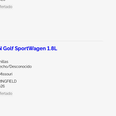
fertado
Golf SportWagen 1.8L
illas
echo/Desconocido
issouri
RINGFIELD
026
fertado