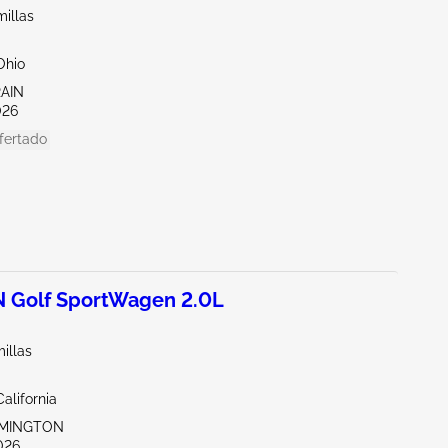
illas
Ohio
RAIN
026
fertado
Golf SportWagen 2.0L
illas
alifornia
LMINGTON
026