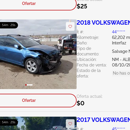
Ofertar
$25
2018 VOLKSWAGEN 
 : 54m : 27s
Ít #:
44******
Kilometraje:
62,202 mi
Daño:
Interfaz
Tipo de
Salvage 
documento:
Ubicación:
NM - A
Fecha de venta:
08/10/2
Estado de la
No has o
oferta:
Oferta actual:
Ofertar
$0
2017 VOLKSWAGEN 
 : 54m : 27s
Ít #:
45******