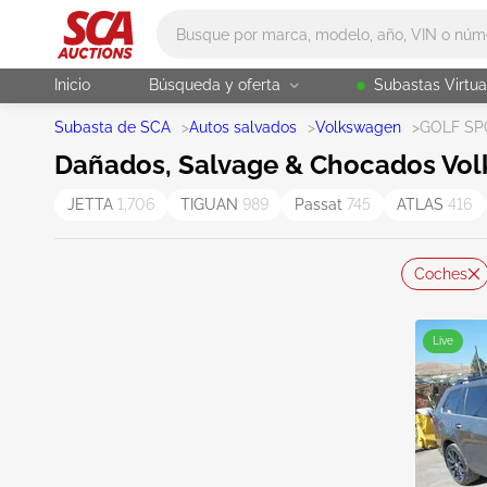
Main search
Inicio
Búsqueda y oferta
Subastas Virtua
Subasta de SCA
>
Autos salvados
>
Volkswagen
>
GOLF S
Dañados, Salvage & Chocados Vol
JETTA
1,706
TIGUAN
989
Passat
745
ATLAS
416
Coches
Live