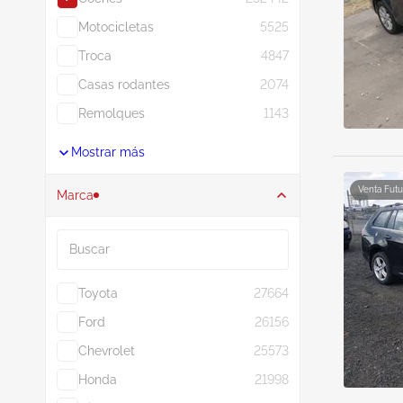
Motocicletas
5525
Troca
4847
Casas rodantes
2074
Remolques
1143
Mostrar más
Venta Futu
Marca
Buscar
Toyota
27664
Ford
26156
Chevrolet
25573
Honda
21998