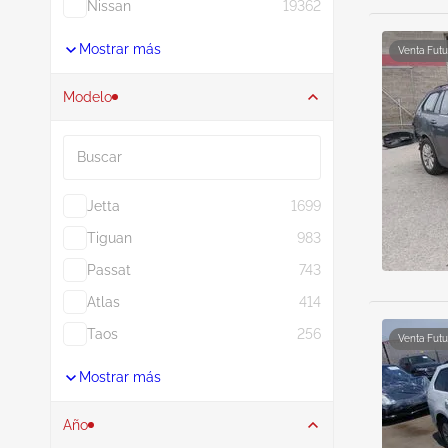
Nissan
19362
Mostrar más
Venta Futu
Modelo
Buscar
Jetta
1699
Tiguan
983
Passat
743
Atlas
414
Taos
256
Venta Futu
Mostrar más
Año