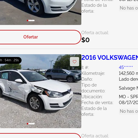
Estado de la
No has o
oferta:
Oferta actual:
Ofertar
$0
2016 VOLKSWAGEN 
h : 54m : 27s
Ít #:
45******
Kilometraje:
142,560 m
Daño:
Lado der
Tipo de
Salvage M
documento:
Ubicación:
MO - SP
Fecha de venta:
08/17/2
Estado de la
No has o
oferta:
Oferta actual: