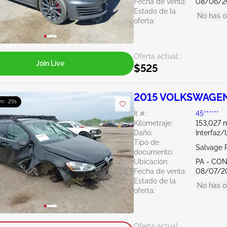
Fecha de venta:
08/06/2
Estado de la
No has o
oferta:
Oferta actual:
Join Live
$525
2015 VOLKSWAGEN 
m : 27s
Ít #:
45******
Kilometraje:
153,027 m
Daño:
Interfaz/
Tipo de
Salvage 
documento:
Ubicación:
PA - C
Fecha de venta:
08/07/2
Estado de la
No has o
oferta:
Oferta actual: