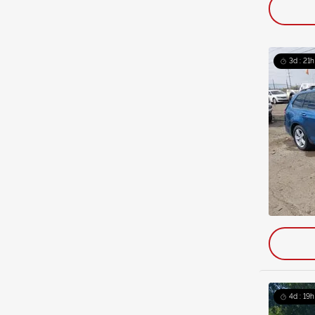
3d : 21h
4d : 19h