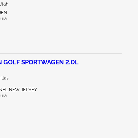
Utah
DEN
tura
 GOLF SPORTWAGEN 2.0L
illas
ENEL NEW JERSEY
tura