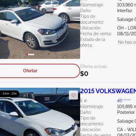
Kilometraje:
103,960 m
Daño:
Interfaz
Tipo de
Salvage 
documento:
Ubicación:
OH - LO
Fecha de venta:
08/11/2
Estado de la
No has o
oferta:
Oferta actual:
Ofertar
$0
2015 VOLKSWAGEN 
 : 54m : 27s
Ít #:
45******
Kilometraje:
105,895 m
Daño:
Posterior
Tipo de
Salvage C
documento:
Ubicación:
CA - WI
Fecha de venta:
08/12/2