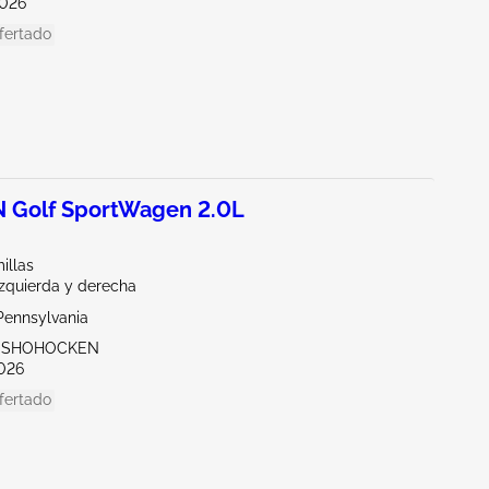
026
fertado
Golf SportWagen 2.0L
illas
Izquierda y derecha
Pennsylvania
ONSHOHOCKEN
026
fertado