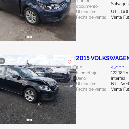
Tipo de
Salvage 
documento:
Ubicación:
UT - OG
Fecha de venta:
Venta Fu
2015 VOLKSWAGEN
ra
Ít #:
45******
Kilometraje:
122,182 m
Daño:
Interfaz
Ubicación:
NJ - AV
Fecha de venta:
Venta Fu