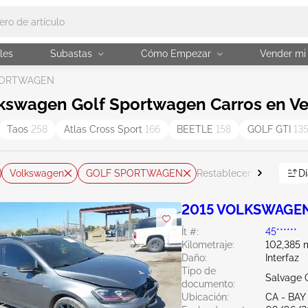
les
Subastas
Cómo Empezar
Vender mi
PORTWAGEN
kswagen Golf Sportwagen Carros en V
Taos
258
Atlas Cross Sport
166
BEETLE
158
GOLF GTI
13
Volkswagen
GOLF SPORTWAGEN
Dí
Restablecer todo
2015 VOLKSWAGEN 
Ít #:
45******
Kilometraje:
102,385 m
Daño:
Interfaz
Tipo de
Salvage C
documento:
Ubicación:
CA - BAY