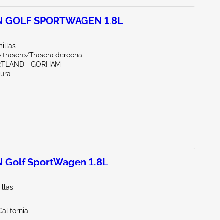
 GOLF SPORTWAGEN 1.8L
illas
o trasero/Trasera derecha
RTLAND - GORHAM
tura
Golf SportWagen 1.8L
illas
alifornia