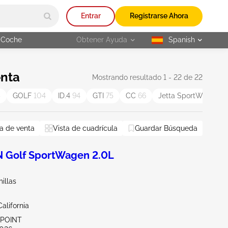
Entrar
Registrarse Ahora
 Coche
Obtener Ayuda
Spanish
selected
enta
Mostrando resultado 1 - 22 de 22
5
GOLF
104
ID.4
94
GTI
75
CC
66
Jetta SportWagen
5
a de venta
Vista de cuadrícula
Guardar Búsqueda
Golf SportWagen 2.0L
illas
alifornia
 POINT