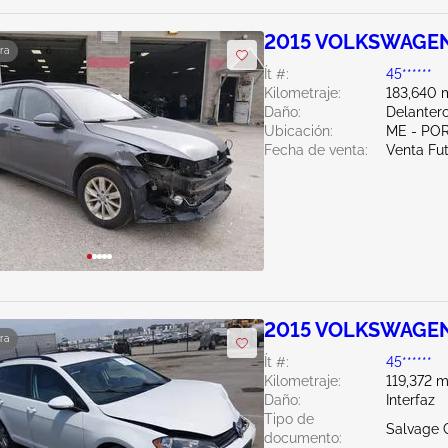
2015 VOLKSWAGEN
ra
Ít #:
45******
Kilometraje:
183,640 m
Daño:
Delanter
Ubicación:
ME - PO
Fecha de venta:
Venta Fu
2015 VOLKSWAGEN 
ra
Ít #:
45******
Kilometraje:
119,372 m
Daño:
Interfaz
Tipo de
Salvage C
documento: