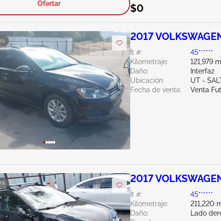
Ofertar
$0
2017 VOLKSWAGEN
ra
Ít #:
45******
Kilometraje:
121,979 m
Daño:
Interfaz
Ubicación:
UT - SAL
Fecha de venta:
Venta Fu
2017 VOLKSWAGEN
ra
Ít #:
45******
Kilometraje:
211,220 m
Daño:
Lado der