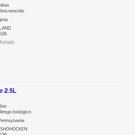
illas
/Desconocido
ginia
HLAND
026
fertado
 2.5L
llas
Riesgo biológico
Pennsylvania
ONSHOHOCKEN
026