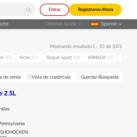
Entrar
Registrarse Ahora
oche
Obtener Ayuda
Spanish
selected
Mostrando resultado 1 - 30 de 3373
ier
760
Kicks
700
Rogue Sport
495
ARMADA
322
Titan
3
a de venta
Vista de cuadrícula
Guardar Búsqueda
 2.5L
illas
Pennsylvania
ONSHOHOCKEN