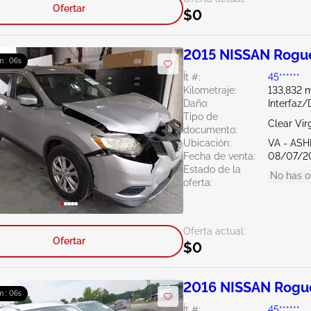
Ofertar
$0
2015 NISSAN Rogue
m : 05s
Ít #:
45******
Kilometraje:
133,832 m
Daño:
Interfaz
Tipo de
Clear Vir
documento:
Ubicación:
VA - AS
Fecha de venta:
08/07/2
Estado de la
No has o
oferta:
Oferta actual:
Ofertar
$0
2016 NISSAN Rogue
m : 05s
Ít #:
45******