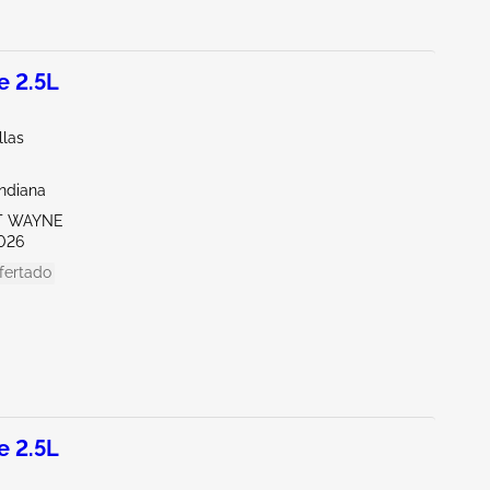
 2.5L
llas
Indiana
RT WAYNE
026
fertado
 2.5L