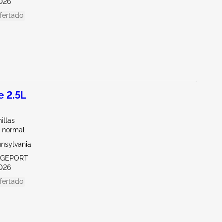
026
fertado
 2.5L
illas
 normal
nnsylvania
IDGEPORT
026
fertado