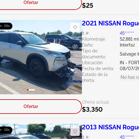
Ofertar
$25
2021 NISSAN Rogue
m : 05s
Ít #:
45******
Kilometraje:
52,881 mi
Daño:
Interfaz
Tipo de
Salvage 
documento:
Ubicación:
IN - FO
Fecha de venta:
08/07/2
Estado de la
No has o
oferta:
Oferta actual:
Ofertar
$3,350
2013 NISSAN Rogue
m : 05s
Ít #:
45******