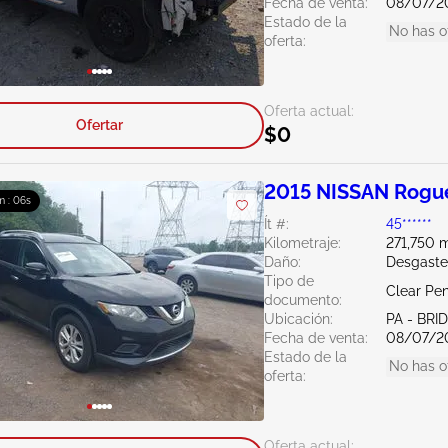
Fecha de venta:
08/07/2
Estado de la
No has o
oferta:
Oferta actual:
Ofertar
$0
2015 NISSAN Rogue
m : 05s
Ít #:
45******
Kilometraje:
271,750 m
Daño:
Desgaste
Tipo de
Clear Pe
documento:
Ubicación:
PA - BR
Fecha de venta:
08/07/2
Estado de la
No has o
oferta:
Oferta actual: