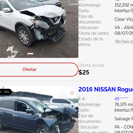
Kilometraje:
152,292 m
Daño:
Interfaz
Tipo de
Clear Vir
documento:
Ubicación:
VA - AS
Fecha de venta:
08/07/2
Estado de la
No has o
oferta:
Oferta actual:
Ofertar
$25
2016 NISSAN Rogue
m : 05s
Ít #:
45******
Kilometraje:
76,375 mi
Daño:
Interfaz/
Tipo de
Salvage 
documento:
Ubicación:
PA - C
Fecha de venta:
08/07/2