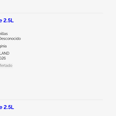
 2.5L
illas
/Desconocido
ginia
HLAND
026
fertado
 2.5L