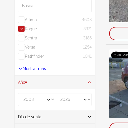
Altima
4608
Rogue
3371
Sentra
3186
Versa
1254
3h : 20
Pathfinder
1041
Mostrar más
Año
De
A
Día de venta