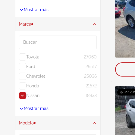
Mostrar más
Marca
Buscar
Toyota
27060
Ford
25517
Chevrolet
25036
Honda
21572
3h : 20
Nissan
18933
Mostrar más
Modelo
Buscar