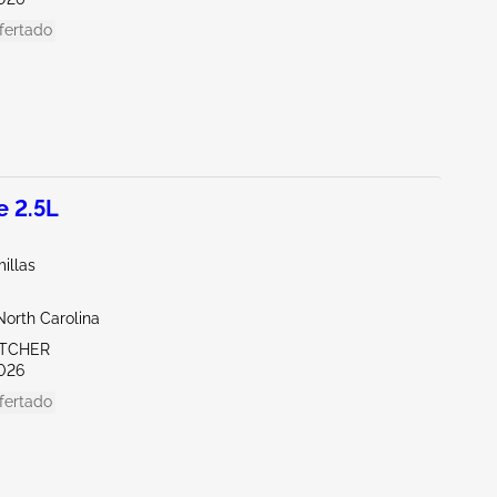
fertado
 2.5L
illas
North Carolina
ETCHER
026
fertado