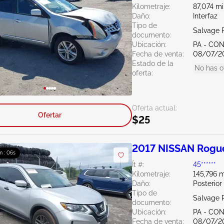
Kilometraje:
87,074 mi
Daño:
Interfaz
Tipo de
Salvage 
documento:
Ubicación:
PA - C
Fecha de venta:
08/07/2
Estado de la
No has o
oferta:
Oferta actual:
Ofertar
$25
2017 NISSAN Rogu
m : 05s
Ít #:
45******
Kilometraje:
145,796 m
Daño:
Posterior
Tipo de
Salvage 
documento:
Ubicación:
PA - C
Fecha de venta:
08/07/2