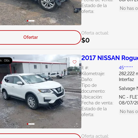
Estado de la
No has o
oferta:
Oferta actual:
Ofertar
$0
2017 NISSAN Rogue
m : 05s
Ít #:
45******
Kilometraje:
282,222 m
Daño:
Interfaz
Tipo de
Salvage 
documento:
Ubicación:
NC - FL
Fecha de venta:
08/07/2
Estado de la
No has o
oferta:
Oferta actual: