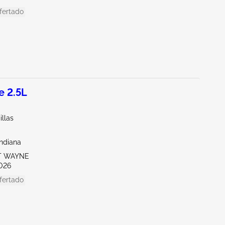
fertado
 2.5L
illas
Indiana
RT WAYNE
026
fertado