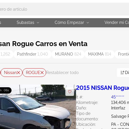
s
Subastas
Cómo Empezar
Vender mi C
san Rogue Carros en Venta
A
1,262
Pathfinder
1,040
MURANO
824
MAXIMA
814
Front
Nissan
ROGUE
Dí
Restablecer todo
2015 NISSAN Rogue
m : 05s
Ít #:
45******
Kilometraje:
134,406 m
Daño:
Interfaz
Tipo de
Salvage 
documento:
Ubicación:
PA - C