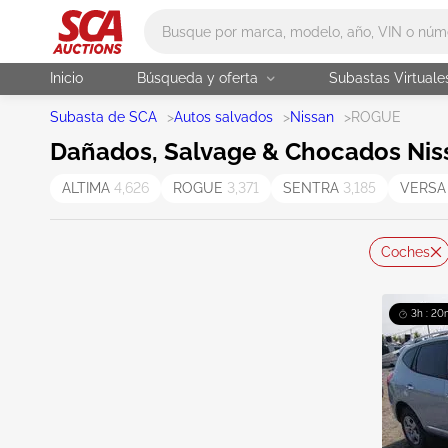
Main search
Inicio
Búsqueda y oferta
Subastas Virtuale
Subasta de SCA
>
Autos salvados
>
Nissan
>
ROGUE
Dañados, Salvage & Chocados Nis
ALTIMA
4,626
ROGUE
3,371
SENTRA
3,185
VERS
Coches
3h : 20