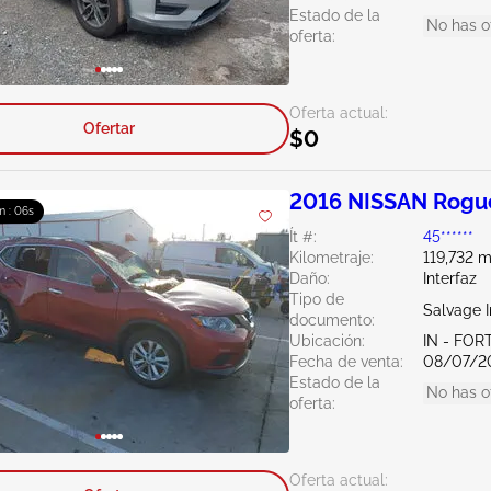
Estado de la
No has o
oferta:
Oferta actual:
Ofertar
$0
2016 NISSAN Rogue
m : 05s
Ít #:
45******
Kilometraje:
119,732 m
Daño:
Interfaz
Tipo de
Salvage 
documento:
Ubicación:
IN - FO
Fecha de venta:
08/07/2
Estado de la
No has o
oferta:
Oferta actual: