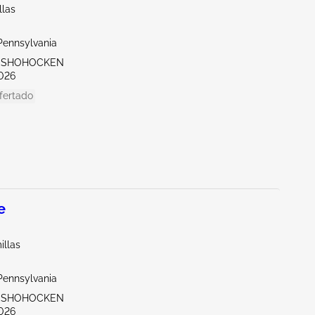
llas
Pennsylvania
ONSHOHOCKEN
026
fertado
e
illas
Pennsylvania
ONSHOHOCKEN
026