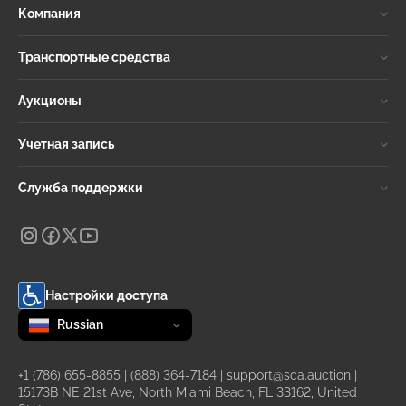
Компания
Транспортные средства
Аукционы
Учетная запись
Служба поддержки
Настройки доступа
Change language
selected
Russian
+1 (786) 655-8855
|
(888) 364-7184
|
support@sca.auction
|
15173B NE 21st Ave, North Miami Beach, FL 33162, United