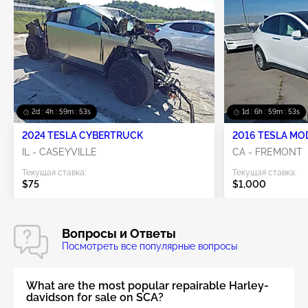
2d : 4h : 59m : 52s
1d : 6h : 59m : 52s
2024 TESLA CYBERTRUCK
2016 TESLA MO
IL - CASEYVILLE
CA - FREMONT
Текущая ставка:
Текущая ставка:
$75
$1,000
Вопросы и Ответы
Посмотреть все популярные вопросы
What are the most popular repairable Harley-
davidson for sale on SCA?