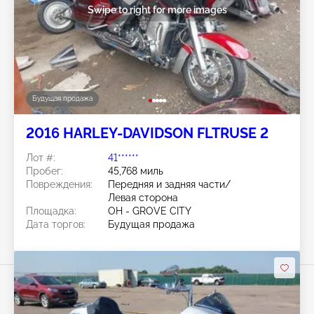
Swipe to right for more images
Будущая продажа
2016 HARLEY-DAVIDSON FLTRUSE 2
Лот #:
41******
Пробег:
45,768 миль
Повреждения:
Передняя и задняя части/
Левая сторона
Площадка:
OH - GROVE CITY
Дата торгов:
Будущая продажа