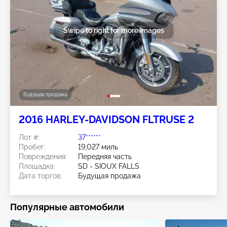
Swipe to right for more images
Будущая продажа
2016 HARLEY-DAVIDSON FLTRUSE 2
Лот #:
37******
Пробег:
19,027 миль
Повреждения:
Передняя часть
Площадка:
SD - SIOUX FALLS
Дата торгов:
Будущая продажа
Популярные автомобили