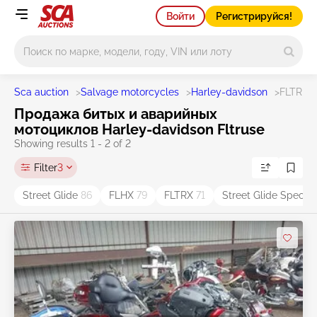
Войти
Регистрируйся!
Main search
Sca auction
>
Salvage motorcycles
>
Harley-davidson
>
FLTRUS
Продажа битых и аварийных
мотоциклов Harley-davidson Fltruse
Showing results 1 - 2 of 2
Filter
3
Street Glide
86
FLHX
79
FLTRX
71
Street Glide Specia