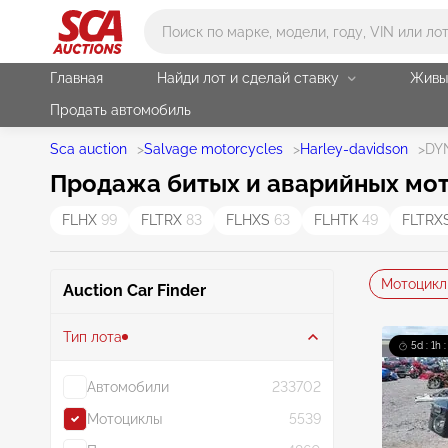
Main search
Главная
Найди лот и сделай ставку
Живы
Продать автомобиль
Sca auction
>
Salvage motorcycles
>
Harley-davidson
>
DY
Продажа битых и аварийных мото
FLHX
99
FLTRX
83
FLHXS
63
FLHTK
49
FLTRX
Мотоцикл
Auction Car Finder
Тип лота
5d : 1h 
Автомобили
233702
Мотоциклы
5539