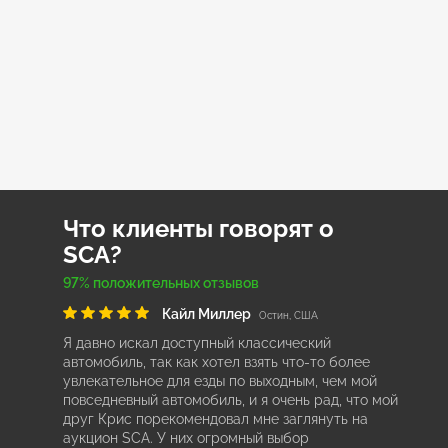
Что клиенты говорят о
SCA?
97% положительных отзывов
Кайл Миллер
Остин, США
Я давно искал доступный классический
автомобиль, так как хотел взять что-то более
увлекательное для езды по выходным, чем мой
повседневный автомобиль, и я очень рад, что мой
друг Крис порекомендовал мне заглянуть на
аукцион SCA. У них огромный выбор