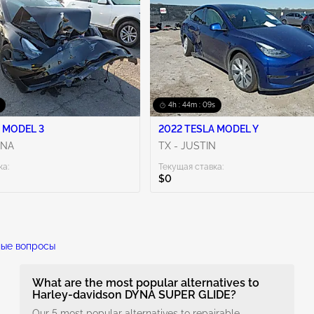
4h : 44m : 08s
 MODEL 3
2022 TESLA MODEL Y
ENA
TX - JUSTIN
ка:
Текущая ставка:
$0
ные вопросы
What are the most popular alternatives to
Harley-davidson DYNA SUPER GLIDE?
Our 5 most popular alternatives to repairable