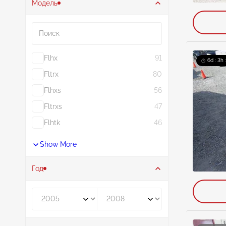
Модель
Поиск
Flhx
91
6d : 3h 
Fltrx
80
Flhxs
56
Fltrxs
47
Flhtk
46
Show More
Год
Год от
Год до