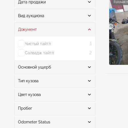
Дата продажи
Будущая 
От
До
Вид аукциона
Документ
Аукцион
4
Чистый тайтл
1
Салвадж тайтл
2
Основной ущерб
Поиск
Тип кузова
Цвет кузова
Все
4
Левая сторона
1
Поиск
Cruiser
4
Задняя часть
1
Пробег
Повсюду
1
Odometer Status
Передняя часть
черный
4
1