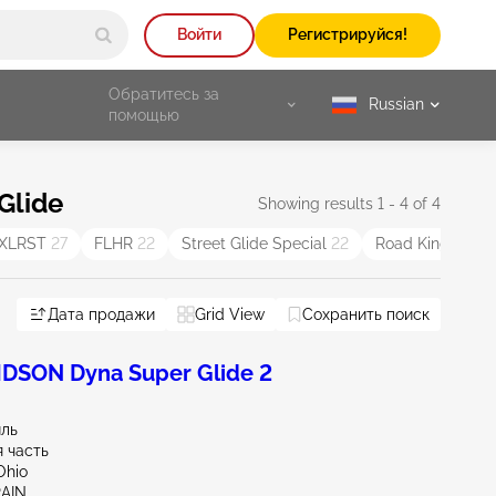
Войти
Регистрируйся!
Обратитесь за
Russian
selected
помощью
Glide
Showing results 1 - 4 of 4
XLRST
27
FLHR
22
Street Glide Special
22
Road King
21
Дата продажи
Grid View
Сохранить поиск
DSON Dyna Super Glide 2
иль
 часть
Ohio
RAIN