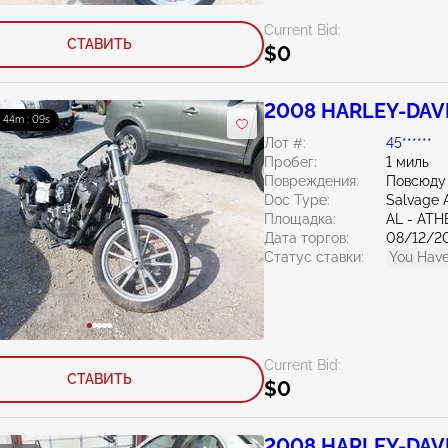
Current Bid:
СТАВИТЬ
$0
2008 HARLEY-DAVI
: 44m : 08s
Лот #:
45******
Пробег:
1 миль
Повреждения:
Повсюду
Doc Type:
Salvage 
Площадка:
AL - AT
Дата торгов:
08/12/2
Статус ставки:
You Have
Current Bid:
СТАВИТЬ
$0
2008 HARLEY-DAVI