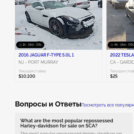
Show More
1h : 14m : 08s
4h : 14m : 08s
2016 JAGUAR F-TYPE 5.0L 1
2022 TESLA
NJ - PORT MURRAY
CA - GARD
Текущая ставка:
Текущая став
$10,100
$25
Вопросы и Ответы
Посмотреть все популяр
What are the most popular repossessed
Harley-davidson for sale on SCA?
The most popular repossessed Harley-davidson we