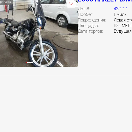
продажа
Лот #:
43******
Пробег:
1 миль
Повреждения:
Левая ст
Площадка:
ID - MER
Дата торгов:
Будущая