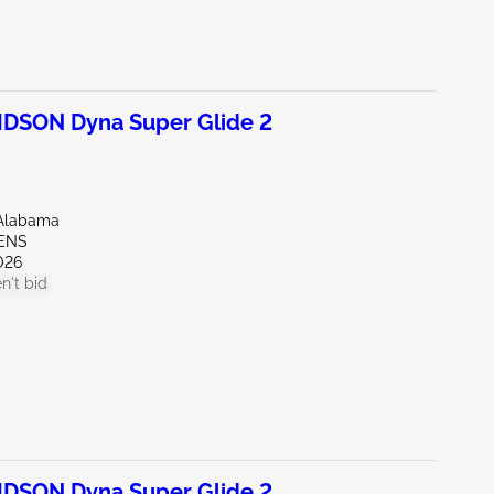
DSON Dyna Super Glide 2
Alabama
HENS
026
n't bid
DSON Dyna Super Glide 2