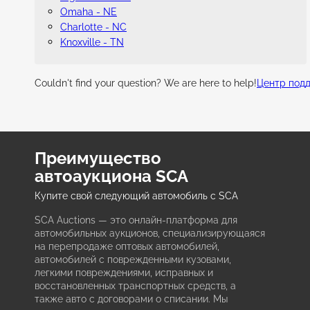
Omaha - NE
Charlotte - NC
Knoxville - TN
Couldn't find your question? We are here to help!
Центр под
Преимущество
автоаукциона SCA
Купите свой следующий автомобиль с SCA
SCA Auctions — это онлайн-платформа для
автомобильных аукционов, специализирующаяся
на перепродаже оптовых автомобилей,
автомобилей с поврежденными кузовами,
легкими повреждениями, исправных и
восстановленных транспортных средств, а
также авто с договорами о списании. Мы