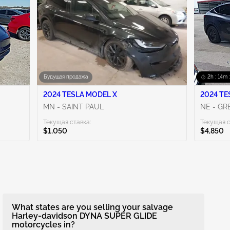
Будущая продажа
2h : 14m 
2024 TESLA MODEL X
2024 TE
MN - SAINT PAUL
NE - G
Текущая ставка:
Текущая с
$1,050
$4,850
What states are you selling your salvage
Harley-davidson DYNA SUPER GLIDE
motorcycles in?