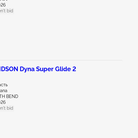
026
n't bid
DSON Dyna Super Glide 2
асть
iana
UTH BEND
026
n't bid