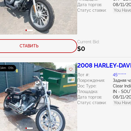
Дата торгов:
08/11/2
Статус ставки:
You Have
Current Bid:
СТАВИТЬ
$0
2008 HARLEY-DAVI
: 14m : 08s
Лот #:
45******
Повреждения:
Задняя ч
Doc Type:
Clear Ind
Площадка:
IN - SO
Дата торгов:
08/11/2
Статус ставки:
You Have