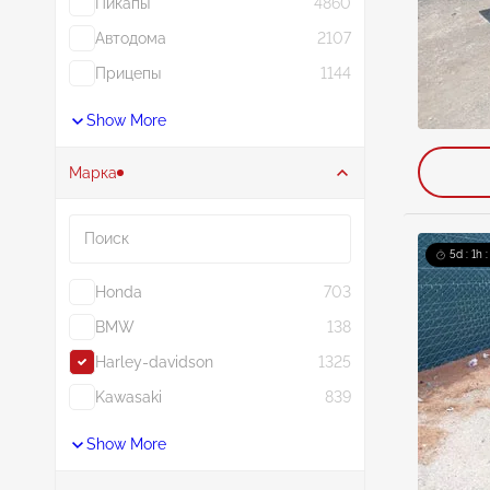
Пикапы
4860
Автодома
2107
Прицепы
1144
Show More
Марка
Поиск
5d : 1h 
Honda
703
BMW
138
Harley-davidson
1325
Kawasaki
839
Show More