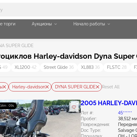
е торги
Аукционы
Начало работы
NA SUPER GLIDE
циклов Harley-davidson Dyna Super 
S
49
XL1200
42
Street Glide
36
XL883
36
FLSTC
28
F
ы
Harley-davidson
DYNA SUPER GLIDE
Reset All
2005 HARLEY-DAVI
: 14m : 08s
Лот #:
45******
Пробег:
38,512 м
Повреждения:
Передняя
Doc Type:
Salvage 
Площадка:
OH - LO