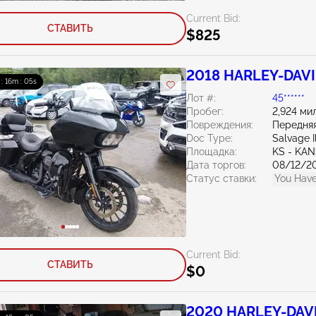
Current Bid:
СТАВИТЬ
$825
2018 HARLEY-DAVID
 : 16m : 04s
Лот #:
45******
Пробег:
2,924 ми
Повреждения:
Передняя
Doc Type:
Salvage Il
Площадка:
KS - KAN
Дата торгов:
08/12/2
Статус ставки:
You Have
Current Bid:
СТАВИТЬ
$0
2020 HARLEY-DAVI