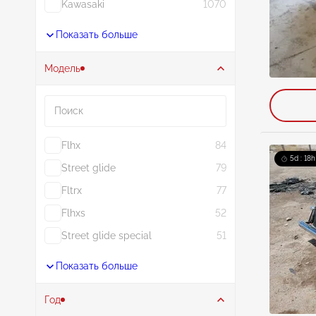
Kawasaki
1070
Показать больше
Модель
Поиск
Flhx
84
5d : 18h
Street glide
79
Fltrx
77
Flhxs
52
Street glide special
51
Показать больше
Год