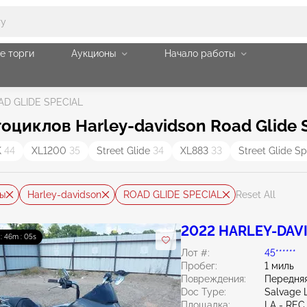
е торги
Аукционы
Начало работы
AD GLIDE SPECIAL
циклов Harley-davidson Road Glide S
K
44
XL1200
35
Street Glide
34
XL883
33
Street Glide S
ы
Harley-davidson
ROAD GLIDE SPECIAL
Reset All
2022 HARLEY-DAVID
 : 46m : 04s
Лот #:
45******
Пробег:
1 миль
Повреждения:
Передняя
Doc Type:
Salvage 
Площадка:
LA - REC