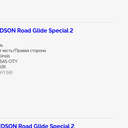
SON Road Glide Special 2
ль
 часть/Правая сторона
linois
SAS CITY
026
n't bid
DSON Road Glide Special 2