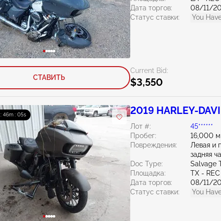
Дата торгов:
08/11/2
Статус ставки:
You Have
Current Bid:
СТАВИТЬ
$3,550
2019 HARLEY-DAVID
 : 46m : 04s
Лот #:
45******
Пробег:
16,000 м
Повреждения:
Левая и 
задняя ч
Doc Type:
Salvage 
Площадка:
TX - REC
Дата торгов:
08/11/2
Статус ставки:
You Have