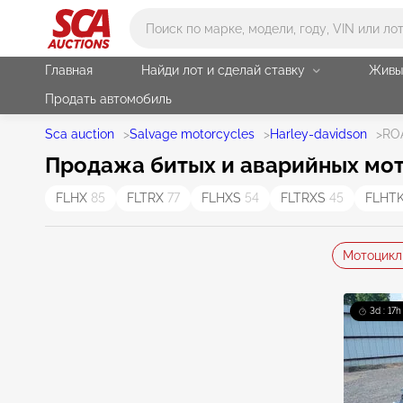
Main search
Главная
Найди лот и сделай ставку
Живы
Продать автомобиль
Sca auction
>
Salvage motorcycles
>
Harley-davidson
>
RO
Продажа битых и аварийных мото
FLHX
85
FLTRX
77
FLHXS
54
FLTRXS
45
FLHT
Мотоцикл
3d : 17h