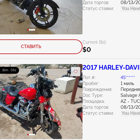
Дата торгов:
08/13/2
Статус ставки:
You Have
Current Bid:
СТАВИТЬ
$0
2017 HARLEY-DAVID
 : 16m : 04s
Лот #:
45******
Пробег:
1 миль
Повреждения:
Передняя
Doc Type:
Salvage 
Площадка:
AZ - TU
Дата торгов:
08/13/2
Статус ставки:
You Have