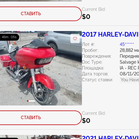
Current Bid:
СТАВИТЬ
$0
2017 HARLEY-DAVID
 : 46m : 04s
Лот #:
45******
Пробег:
28,882 м
Повреждения:
Передняя
Doc Type:
Salvage 
Площадка:
IA - REC
Дата торгов:
08/11/2
Статус ставки:
You Have
Current Bid:
СТАВИТЬ
$0
2021 HARLEY-DAVID