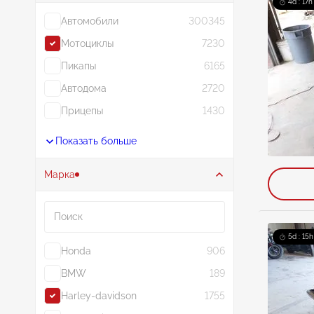
4d : 17h
Автомобили
300345
Мотоциклы
7230
Пикапы
6165
Автодома
2720
Прицепы
1430
Показать больше
Марка
Поиск
5d : 15h
Honda
906
BMW
189
Harley-davidson
1755