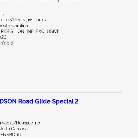
ль
еское/Передняя часть
South Carolina
C RIDES - ONLINE-EXCLUSIVE
026
n't bid
SON Road Glide Special 2
 часть/Неизвестно
North Carolina
EENSBORO