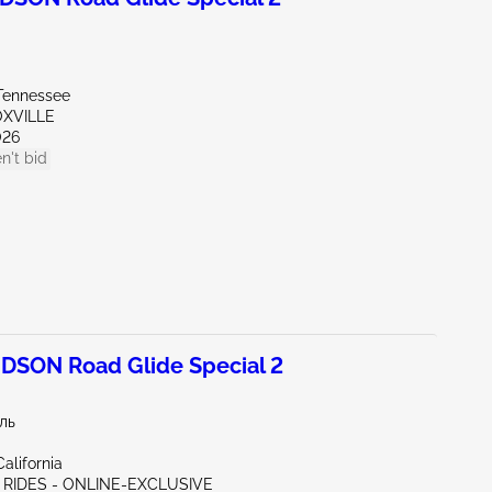
Tennessee
OXVILLE
026
n't bid
SON Road Glide Special 2
иль
alifornia
C RIDES - ONLINE-EXCLUSIVE