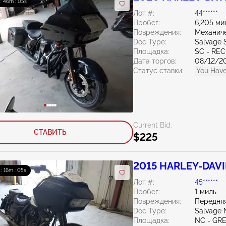
 : 46m : 04s
Лот #:
44******
Пробег:
6,205 ми
Повреждения:
Механич
Doc Type:
Salvage 
Площадка:
SC - RE
Дата торгов:
08/12/2
Статус ставки:
You Have
Current Bid:
СТАВИТЬ
$225
2015 HARLEY-DAVID
 : 16m : 04s
Лот #:
45******
Пробег:
1 миль
Повреждения:
Передняя
Doc Type:
Salvage 
Площадка:
NC - GR