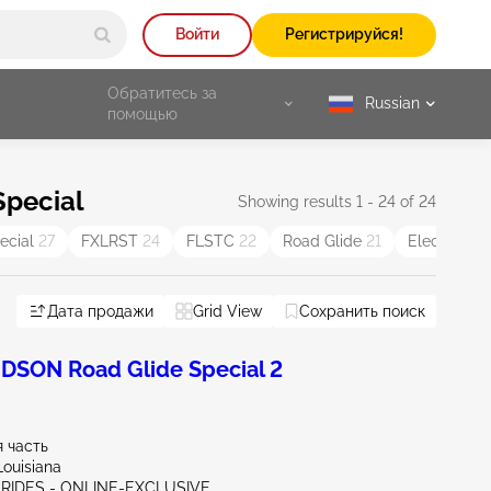
Войти
Регистрируйся!
Обратитесь за
Russian
selected
помощью
pecial
Showing results 1 - 24 of 24
pecial
27
FXLRST
24
FLSTC
22
Road Glide
21
Electra Gli
Дата продажи
Grid View
Сохранить поиск
SON Road Glide Special 2
 часть
Louisiana
 RIDES - ONLINE-EXCLUSIVE