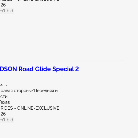
026
n't bid
SON Road Glide Special 2
иль
правая стороны/Передняя и
асти
Texas
 RIDES - ONLINE-EXCLUSIVE
026
n't bid