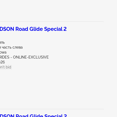
SON Road Glide Special 2
иль
 часть слева
Iowa
 RIDES - ONLINE-EXCLUSIVE
026
n't bid
SON Road Glide Special 2