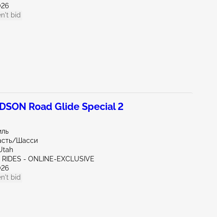
026
n't bid
SON Road Glide Special 2
иль
часть/Шасси
Utah
C RIDES - ONLINE-EXCLUSIVE
026
n't bid