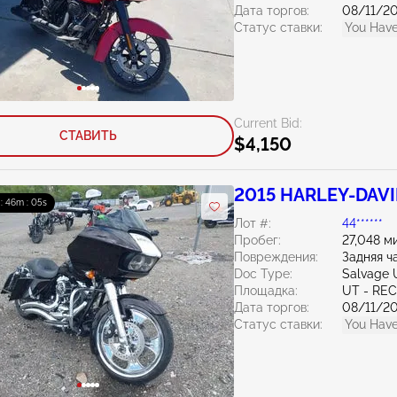
Дата торгов:
08/11/2
Статус ставки:
You Have
Current Bid:
СТАВИТЬ
$4,150
2015 HARLEY-DAVID
 : 46m : 04s
Лот #:
44******
Пробег:
27,048 м
Повреждения:
Задняя 
Doc Type:
Salvage 
Площадка:
UT - RE
Дата торгов:
08/11/2
Статус ставки:
You Have