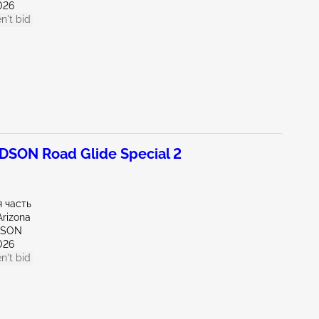
026
n't bid
SON Road Glide Special 2
 часть
Arizona
CSON
026
n't bid