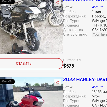
 : 46m : 04s
Лот #:
45******
Пробег:
1 миль
Повреждения:
Повсюду
Doc Type:
Salvage 
Площадка:
TN - KN
Дата торгов:
08/11/2
Статус ставки:
You Have
Current Bid:
СТАВИТЬ
$575
2022 HARLEY-DAVID
 : 46m : 04s
Лот #:
45******
Пробег:
18,166 м
Повреждения:
Угон
Doc Type:
Salvage C
Площадка:
CA - RE