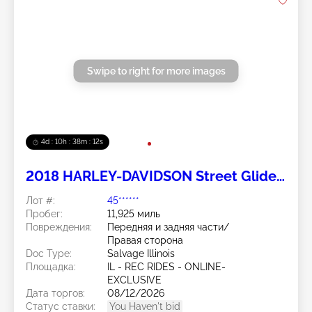
Swipe to right for more images
4d : 10h : 38m : 11s
2018 HARLEY-DAVIDSON Street Glide
Special 2
Лот #:
45******
Пробег:
11,925 миль
Повреждения:
Передняя и задняя части/
Правая сторона
Doc Type:
Salvage Illinois
Площадка:
IL - REC RIDES - ONLINE-
EXCLUSIVE
Дата торгов:
08/12/2026
Статус ставки:
You Haven't bid