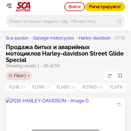
Войти
Регистрируйся!
Main search
Sca auction
>
Salvage motorcycles
>
Harley-davidson
>
STREET
Продажа битых и аварийных
мотоциклов Harley-davidson Street Glide
Special
Showing results 1 - 30 of 50
Filter
3
FLHX
85
FLTRX
77
FLHXS
54
FLTRXS
45
FLHTK
44