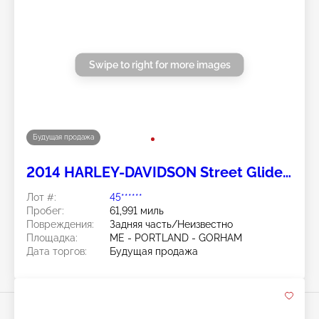
Swipe to right for more images
Будущая продажа
2014 HARLEY-DAVIDSON Street Glide
Special 2
Лот #:
45******
Пробег:
61,991 миль
Повреждения:
Задняя часть/Неизвестно
Площадка:
ME - PORTLAND - GORHAM
Дата торгов:
Будущая продажа