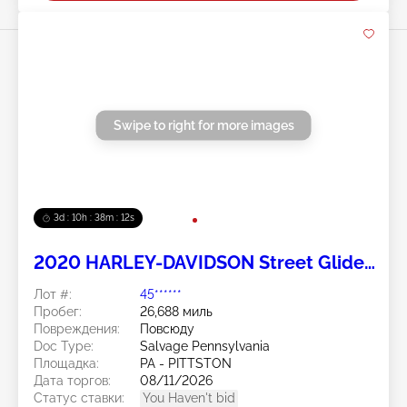
Swipe to right for more images
3d : 10h : 38m : 11s
2020 HARLEY-DAVIDSON Street Glide
Special 2
Лот #:
45******
Пробег:
26,688 миль
Повреждения:
Повсюду
Doc Type:
Salvage Pennsylvania
Площадка:
PA - PITTSTON
Дата торгов:
08/11/2026
Статус ставки:
You Haven't bid