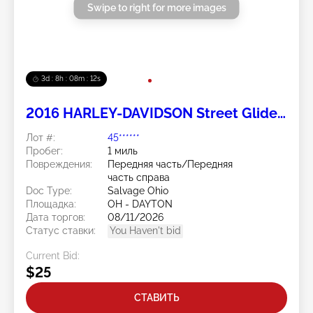
Swipe to right for more images
3d : 8h : 08m : 11s
2016 HARLEY-DAVIDSON Street Glide
Special 2
Лот #:
45******
Пробег:
1 миль
Повреждения:
Передняя часть/Передняя
часть справа
Doc Type:
Salvage Ohio
Площадка:
OH - DAYTON
Дата торгов:
08/11/2026
Статус ставки:
You Haven't bid
Current Bid:
$25
СТАВИТЬ