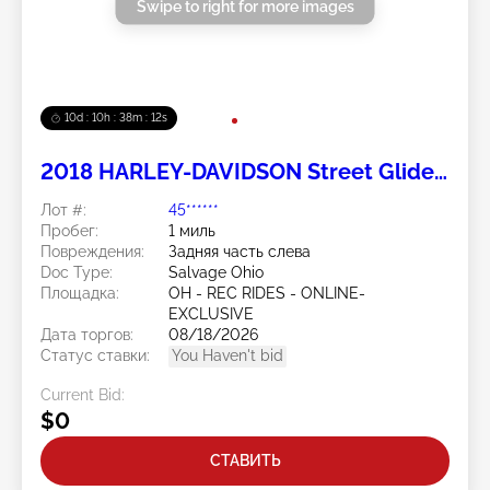
Swipe to right for more images
10d : 10h : 38m : 11s
2018 HARLEY-DAVIDSON Street Glide
Special 2
Лот #:
45******
Пробег:
1 миль
Повреждения:
Задняя часть слева
Doc Type:
Salvage Ohio
Площадка:
OH - REC RIDES - ONLINE-
EXCLUSIVE
Дата торгов:
08/18/2026
Статус ставки:
You Haven't bid
Current Bid:
$0
СТАВИТЬ