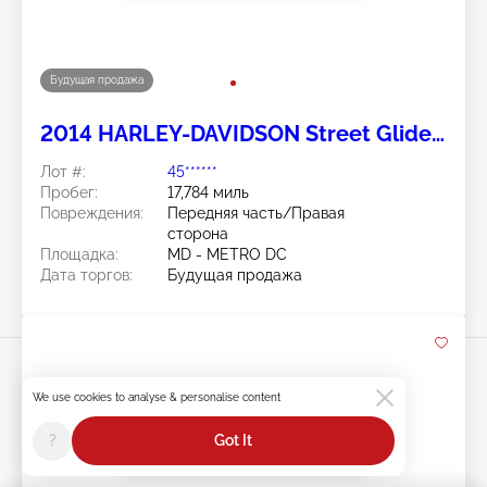
Будущая продажа
2014 HARLEY-DAVIDSON Street Glide
Special 2
Лот #:
45******
Пробег:
17,784 миль
Повреждения:
Передняя часть/Правая
сторона
Площадка:
MD - METRO DC
Дата торгов:
Будущая продажа
We use cookies to analyse & personalise content
?
Got It
Swipe to right for more images