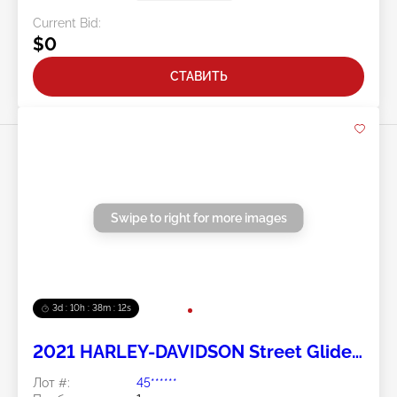
Current Bid:
$0
СТАВИТЬ
Swipe to right for more images
3d : 10h : 38m : 11s
2021 HARLEY-DAVIDSON Street Glide
Special 2
Лот #:
45******