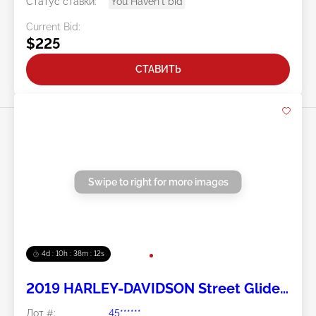
Статус ставки:
You Haven't bid
Current Bid:
$225
СТАВИТЬ
Swipe to right for more images
4d : 10h : 38m : 11s
2019 HARLEY-DAVIDSON Street Glide
Special 2
Лот #:
45******