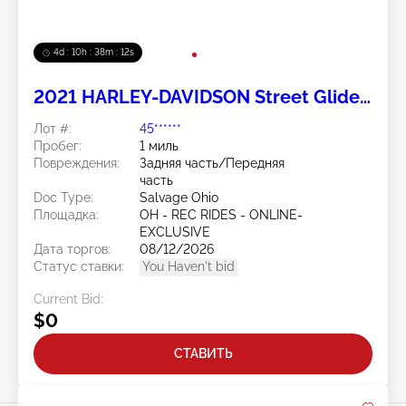
4d : 10h : 38m : 11s
2021 HARLEY-DAVIDSON Street Glide
Special 2
Лот #:
45******
Пробег:
1 миль
Повреждения:
Задняя часть/Передняя
часть
Doc Type:
Salvage Ohio
Площадка:
OH - REC RIDES - ONLINE-
EXCLUSIVE
Дата торгов:
08/12/2026
Статус ставки:
You Haven't bid
Current Bid:
$0
СТАВИТЬ