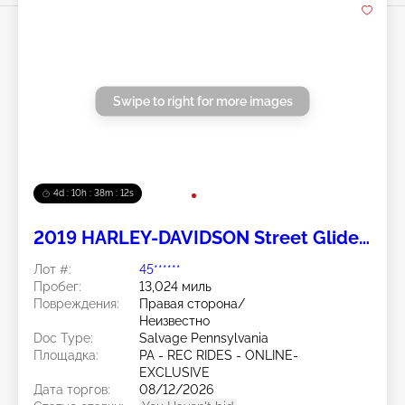
Swipe to right for more images
4d : 10h : 38m : 11s
2019 HARLEY-DAVIDSON Street Glide
Special 2
Лот #:
45******
Пробег:
13,024 миль
Повреждения:
Правая сторона/
Неизвестно
Doc Type:
Salvage Pennsylvania
Площадка:
PA - REC RIDES - ONLINE-
EXCLUSIVE
Дата торгов:
08/12/2026