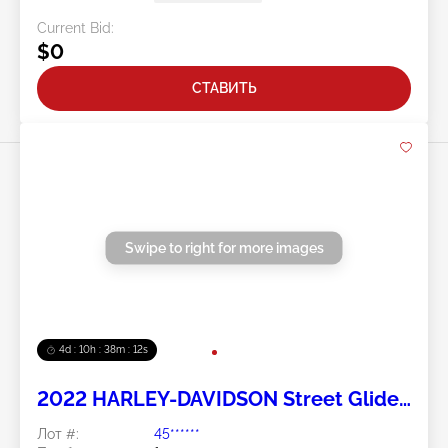
Current Bid:
$0
СТАВИТЬ
Swipe to right for more images
4d : 10h : 38m : 11s
2022 HARLEY-DAVIDSON Street Glide
Special 2
Лот #:
45******