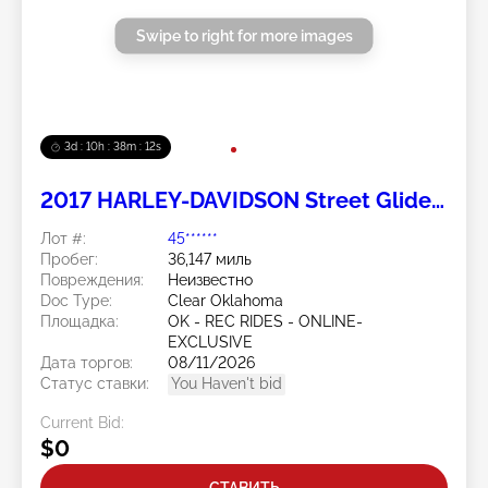
Swipe to right for more images
3d : 10h : 38m : 11s
2017 HARLEY-DAVIDSON Street Glide
Special 2
Лот #:
45******
Пробег:
36,147 миль
Повреждения:
Неизвестно
Doc Type:
Clear Oklahoma
Площадка:
OK - REC RIDES - ONLINE-
EXCLUSIVE
Дата торгов:
08/11/2026
Статус ставки:
You Haven't bid
Current Bid:
$0
СТАВИТЬ