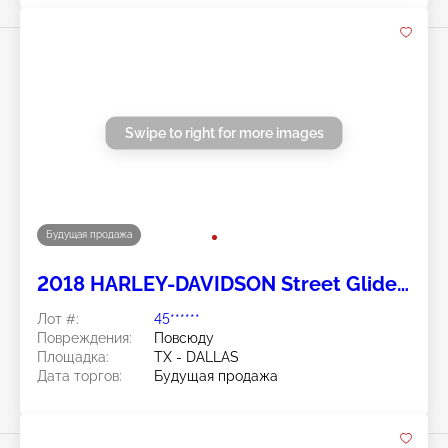
Swipe to right for more images
Будущая продажа
2018 HARLEY-DAVIDSON Street Glide
Special 2
Лот #:
45******
Повреждения:
Повсюду
Площадка:
TX - DALLAS
Дата торгов:
Будущая продажа