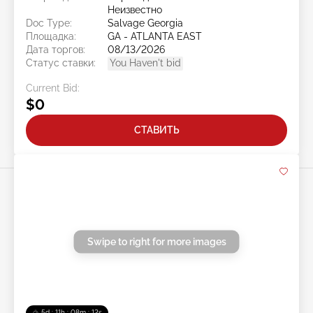
Неизвестно
Doc Type:
Salvage Georgia
Площадка:
GA - ATLANTA EAST
Дата торгов:
08/13/2026
Статус ставки:
You Haven't bid
Current Bid:
$0
СТАВИТЬ
Swipe to right for more images
5d : 11h : 08m : 11s