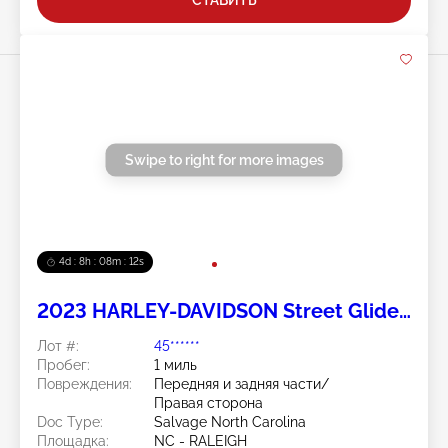
Swipe to right for more images
4d : 8h : 08m : 11s
2023 HARLEY-DAVIDSON Street Glide
Special 2
Лот #:
45******
Пробег:
1 миль
Повреждения:
Передняя и задняя части/
Правая сторона
Doc Type:
Salvage North Carolina
Площадка:
NC - RALEIGH