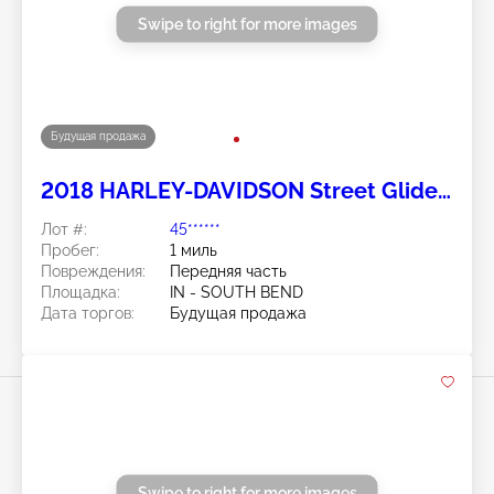
Swipe to right for more images
Будущая продажа
2018 HARLEY-DAVIDSON Street Glide
Special 2
Лот #:
45******
Пробег:
1 миль
Повреждения:
Передняя часть
Площадка:
IN - SOUTH BEND
Дата торгов:
Будущая продажа
Swipe to right for more images