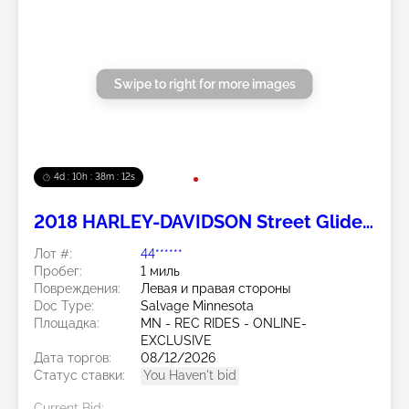
Swipe to right for more images
4d : 10h : 38m : 11s
2018 HARLEY-DAVIDSON Street Glide
Special 2
Лот #:
44******
Пробег:
1 миль
Повреждения:
Левая и правая стороны
Doc Type:
Salvage Minnesota
Площадка:
MN - REC RIDES - ONLINE-
EXCLUSIVE
Дата торгов:
08/12/2026
Статус ставки:
You Haven't bid
Current Bid: