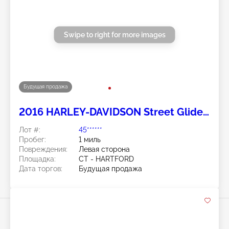
Swipe to right for more images
Будущая продажа
2016 HARLEY-DAVIDSON Street Glide
Special 2
Лот #:
45******
Пробег:
1 миль
Повреждения:
Левая сторона
Площадка:
CT - HARTFORD
Дата торгов:
Будущая продажа