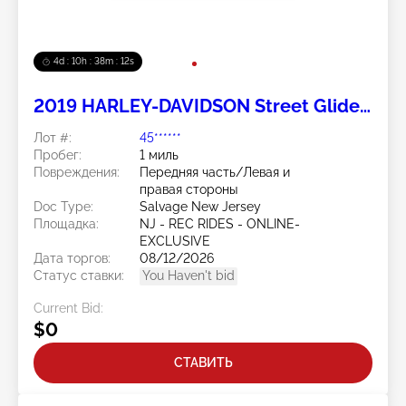
4d : 10h : 38m : 11s
2019 HARLEY-DAVIDSON Street Glide
Special 2
Лот #:
45******
Пробег:
1 миль
Повреждения:
Передняя часть/Левая и
правая стороны
Doc Type:
Salvage New Jersey
Площадка:
NJ - REC RIDES - ONLINE-
EXCLUSIVE
Дата торгов:
08/12/2026
Статус ставки:
You Haven't bid
Current Bid:
$0
СТАВИТЬ