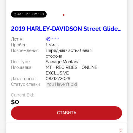
4d : 10h : 38m : 11s
2019 HARLEY-DAVIDSON Street Glide
Special 2
Лот #:
45******
Пробег:
1 миль
Повреждения:
Передняя часть/Левая
сторона
Doc Type:
Salvage Montana
Площадка:
MT - REC RIDES - ONLINE-
EXCLUSIVE
Дата торгов:
08/12/2026
Статус ставки:
You Haven't bid
Current Bid:
$0
СТАВИТЬ