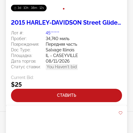
3d : 10h : 38m : 11s
2015 HARLEY-DAVIDSON Street Glide
Special 2
Лот #:
45******
Пробег:
34,740 миль
Повреждения:
Передняя часть
Doc Type:
Salvage Illinois
Площадка:
IL - CASEYVILLE
Дата торгов:
08/11/2026
Статус ставки:
You Haven't bid
Current Bid:
$25
СТАВИТЬ