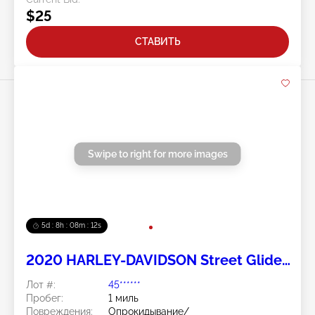
$25
СТАВИТЬ
Swipe to right for more images
5d : 8h : 08m : 11s
2020 HARLEY-DAVIDSON Street Glide
Special 2
Лот #:
45******
Пробег:
1 миль
Повреждения:
Опрокидывание/