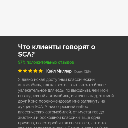
Что клиенты говорят о
SCA?
97% положительных отзывов
Кайл Миллер
Остин, США
Я давно искал доступный классический
автомобиль, так как хотел взять что-то более
увлекательное для езды по выходным, чем мой
повседневный автомобиль, и я очень рад, что мой
друг Крис порекомендовал мне заглянуть на
аукцион SCA. У них огромный выбор
классических автомобилей, от мустангов до
экзотики и роскошной классики. Еще одна
причина, по которой я так впечатлен, - это то,