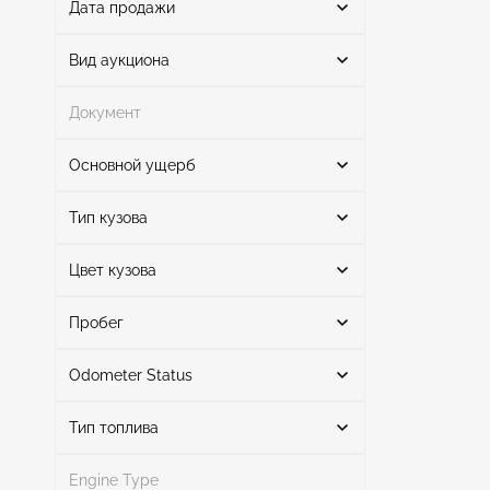
Дата продажи
От
До
Вид аукциона
Документ
Аукцион
1
Основной ущерб
Поиск
Тип кузова
Цвет кузова
Все
1
Передняя часть
1
Поиск
Cruiser
1
Пробег
Odometer Status
черный
1
Mileage From
Mileage To
Тип топлива
не работает приборная панель
1
Engine Type
другое
1