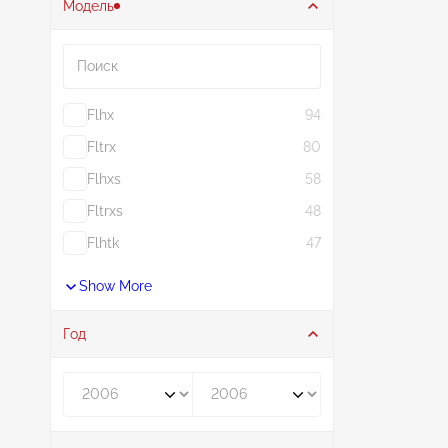
Модель
Поиск
Flhx
94
Fltrx
80
Flhxs
58
Fltrxs
48
Flhtk
47
Show More
Год
Год от
Год до