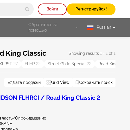
Войти
Регистрируйся!
Обратитесь за
Russian
selected
помощью
 King Classic
Showing results 1 - 1 of 1
XLRST
27
FLHR
22
Street Glide Special
22
Road King
21
Дата продажи
Grid View
Сохранить поиск
ll
SON FLHRCI / Road King Classic 2
я часть/Опрокидывание
OKANE
 продажа