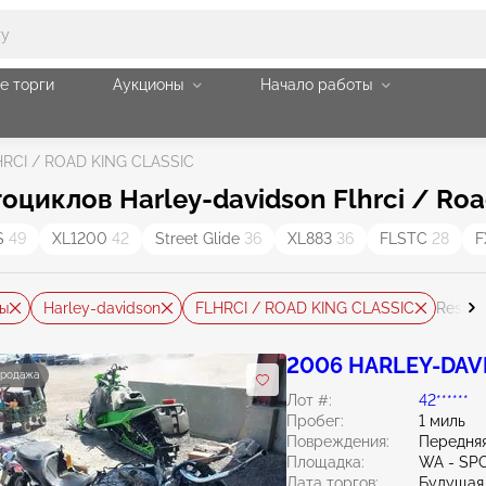
е торги
Аукционы
Начало работы
HRCI / ROAD KING CLASSIC
иклов Harley-davidson Flhrci / Road
S
49
XL1200
42
Street Glide
36
XL883
36
FLSTC
28
F
ы
Harley-davidson
FLHRCI / ROAD KING CLASSIC
Reset A
2006 HARLEY-DAVID
продажа
Лот #:
42******
Пробег:
1 миль
Повреждения:
Передня
Площадка:
WA - SP
Дата торгов:
Будущая