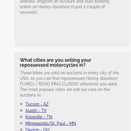
website. Register an account and start bidding
online on Harley-davidson in just a couple of
seconds!
What cities are you selling your
repossessed motorcycles in?
These bikes are sold on auctions in every city of the
USA, so you can find repossessed Harley-davidson
FLHRCI / ROAD KING CLASSIC whenever you want.
The most popular cities we sell our cars on the
auctions in:
Tucson - AZ
Austin - TX
Knoxville - TN
Minneapolis/St. Paul - MN
Dayton - OH