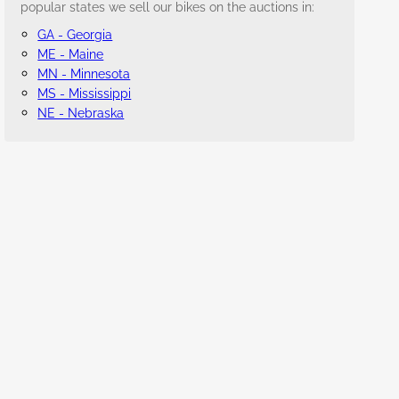
popular states we sell our bikes on the auctions in:
GA - Georgia
ME - Maine
MN - Minnesota
MS - Mississippi
NE - Nebraska