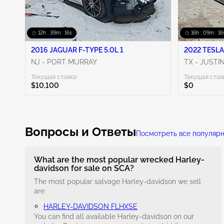
12h : 39m : 15s
16h : 09m : 15
2016 JAGUAR F-TYPE 5.0L 1
2022 TESLA
NJ - PORT MURRAY
TX - JUSTI
Текущая ставка:
Текущая став
$10,100
$0
Вопросы и Ответы
Посмотреть все популяр
What are the most popular wrecked Harley-
davidson for sale on SCA?
The most popular salvage Harley-davidson we sell
are:
HARLEY-DAVIDSON FLHXSE
You can find all available Harley-davidson on our