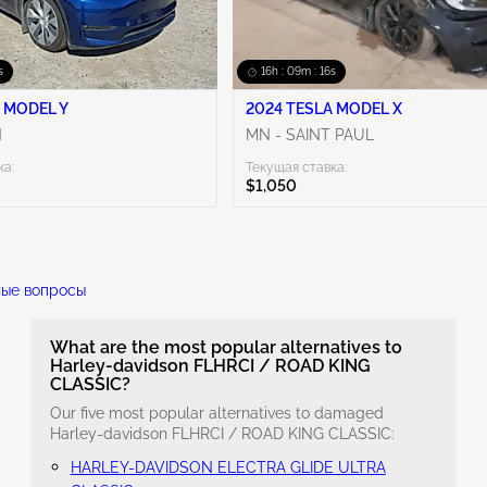
s
16h : 09m : 15s
 MODEL Y
2024 TESLA MODEL X
N
MN - SAINT PAUL
ка:
Текущая ставка:
$1,050
ные вопросы
What are the most popular alternatives to
Harley-davidson FLHRCI / ROAD KING
CLASSIC?
Our five most popular alternatives to damaged
Harley-davidson FLHRCI / ROAD KING CLASSIC:
HARLEY-DAVIDSON ELECTRA GLIDE ULTRA