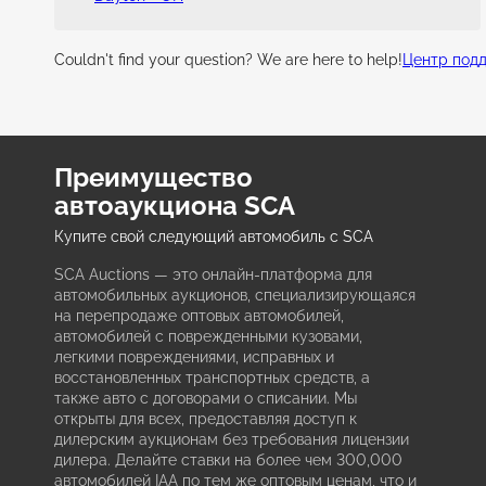
Couldn't find your question? We are here to help!
Центр под
Преимущество
автоаукциона SCA
Купите свой следующий автомобиль с SCA
SCA Auctions — это онлайн-платформа для
автомобильных аукционов, специализирующаяся
на перепродаже оптовых автомобилей,
автомобилей с поврежденными кузовами,
легкими повреждениями, исправных и
восстановленных транспортных средств, а
также авто с договорами о списании. Мы
открыты для всех, предоставляя доступ к
дилерским аукционам без требования лицензии
дилера. Делайте ставки на более чем 300,000
автомобилей IAA по тем же оптовым ценам, что и