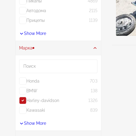
Пикапы
4869
Автодома
2115
Прицепы
1139
Show More
Марка
Поиск
Honda
703
BMW
138
Harley-davidson
1326
Kawasaki
839
Show More