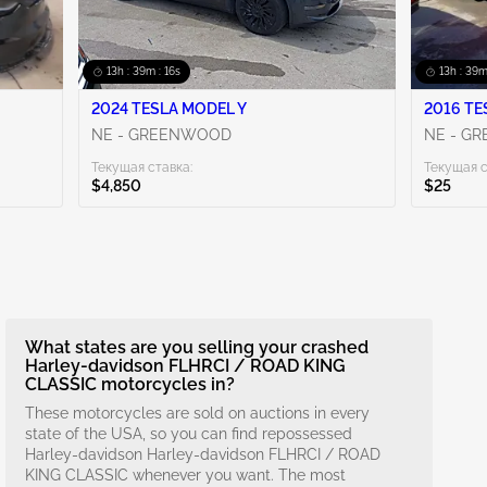
13h : 39m : 15s
13h : 39m
2024 TESLA MODEL Y
NE - GREENWOOD
NE - G
Текущая ставка:
Текущая с
$4,850
$25
What states are you selling your crashed
Harley-davidson FLHRCI / ROAD KING
CLASSIC motorcycles in?
These motorcycles are sold on auctions in every
state of the USA, so you can find repossessed
Harley-davidson Harley-davidson FLHRCI / ROAD
KING CLASSIC whenever you want. The most