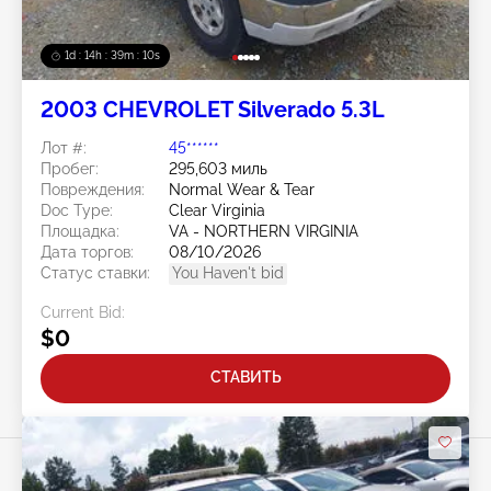
1d : 14h : 39m : 07s
2003 CHEVROLET Silverado 5.3L
Лот #:
45******
Пробег:
295,603 миль
Повреждения:
Normal Wear & Tear
Doc Type:
Clear Virginia
Площадка:
VA - NORTHERN VIRGINIA
Дата торгов:
08/10/2026
Статус ставки:
You Haven't bid
Current Bid:
$0
СТАВИТЬ