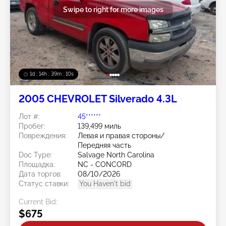
Swipe to right for more images
1d : 14h : 39m : 07s
2005 CHEVROLET Silverado 4.3L
Лот #:
45******
Пробег:
139,499 миль
Повреждения:
Левая и правая стороны/
Передняя часть
Doc Type:
Salvage North Carolina
Площадка:
NC - CONCORD
Дата торгов:
08/10/2026
Статус ставки:
You Haven't bid
Current Bid:
$675