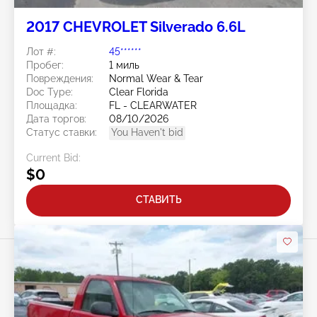
2017 CHEVROLET Silverado 6.6L
Лот #:
45******
Пробег:
1 миль
Повреждения:
Normal Wear & Tear
Doc Type:
Clear Florida
Площадка:
FL - CLEARWATER
Дата торгов:
08/10/2026
Статус ставки:
You Haven't bid
Current Bid:
$0
СТАВИТЬ