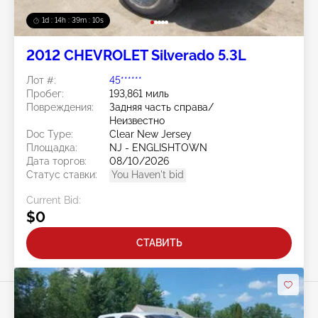
1d : 14h : 39m : 07s
2012 CHEVROLET Silverado 5.3L
Лот #:
45******
Пробег:
193,861 миль
Повреждения:
Задняя часть справа/
Неизвестно
Doc Type:
Clear New Jersey
Площадка:
NJ - ENGLISHTOWN
Дата торгов:
08/10/2026
Статус ставки:
You Haven't bid
Current Bid:
$0
СТАВИТЬ