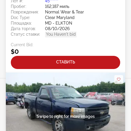
Лот #:
45******
Пробег:
162,187 миль
Повреждения:
Normal Wear & Tear
Doc Type:
Clear Maryland
Площадка:
MD - ELKTON
Дата торгов:
08/10/2026
Статус ставки:
You Haven't bid
Current Bid:
$0
СТАВИТЬ
Swipe to right for more images