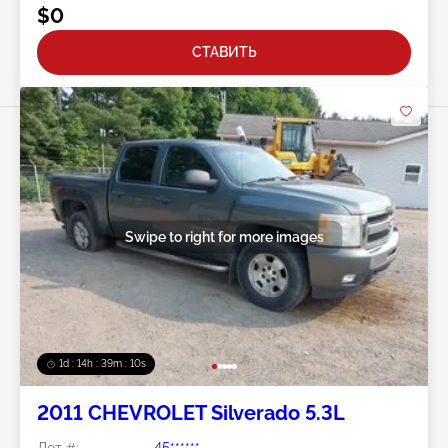
$0
СТАВИТЬ
Swipe to right for more images
1d : 14h : 39m : 07s
2011 CHEVROLET Silverado 5.3L