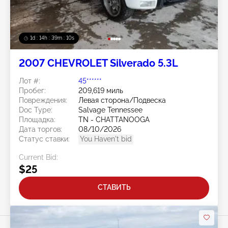
1d : 14h : 39m : 07s
2007 CHEVROLET Silverado 5.3L
Лот #:
45******
Пробег:
209,619 миль
Повреждения:
Левая сторона/Подвеска
Doc Type:
Salvage Tennessee
Площадка:
TN - CHATTANOOGA
Дата торгов:
08/10/2026
Статус ставки:
You Haven't bid
Current Bid:
$25
СТАВИТЬ