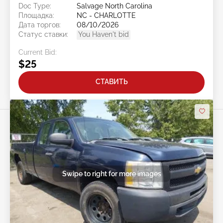
Doc Type:
Salvage North Carolina
Площадка:
NC - CHARLOTTE
Дата торгов:
08/10/2026
Статус ставки:
You Haven't bid
Current Bid:
$25
СТАВИТЬ
Swipe to right for more images