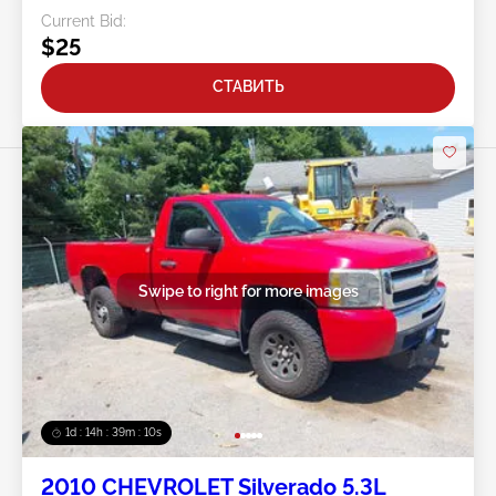
Current Bid:
$25
СТАВИТЬ
Swipe to right for more images
1d : 14h : 39m : 07s
2010 CHEVROLET Silverado 5.3L