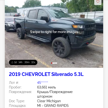
Swipe to right for more images
1d : 14h : 39m : 07s
2019 CHEVROLET Silverado 5.3L
Лот #:
45******
Пробег:
63,661 миль
Повреждения:
Крыша/Повреждение
штормом
Doc Type:
Clear Michigan
Площадка:
MI - GRAND RAPIDS