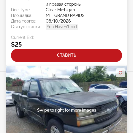
и правая стороны
Doc Type:
Clear Michigan
Площадка:
MI - GRAND RAPIDS
Дата торгов:
08/10/2026
Статус ставки:
You Haven't bid
Current Bid:
$25
СТАВИТЬ
Swipe to right for more images