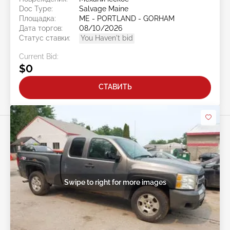
Doc Type:
Salvage Maine
Площадка:
ME - PORTLAND - GORHAM
Дата торгов:
08/10/2026
Статус ставки:
You Haven't bid
Current Bid:
$0
СТАВИТЬ
Swipe to right for more images