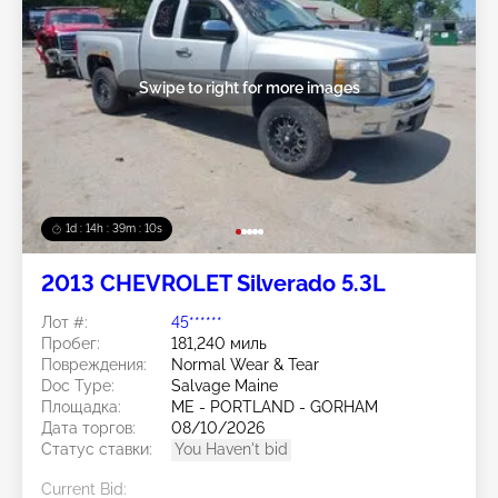
Swipe to right for more images
1d : 14h : 39m : 07s
2013 CHEVROLET Silverado 5.3L
Лот #:
45******
Пробег:
181,240 миль
Повреждения:
Normal Wear & Tear
Doc Type:
Salvage Maine
Площадка:
ME - PORTLAND - GORHAM
Дата торгов:
08/10/2026
Статус ставки:
You Haven't bid
Current Bid: