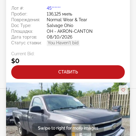
Лот #:
45******
Пробег:
136,125 миль
Повреждения:
Normal Wear & Tear
Doc Type:
Salvage Ohio
Площадка:
OH - AKRON-CANTON
Дата торгов:
08/10/2026
Статус ставки:
You Haven't bid
Current Bid:
$0
СТАВИТЬ
Swipe to right for more images