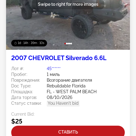
Swipe to right for more images
1d : 14h : 39m : 07s
2007 CHEVROLET Silverado 6.6L
Лот #:
45******
Пробег:
1 миль
Повреждения:
Возгорание двигателя
Doc Type:
Rebuildable Florida
Площадка:
FL - WEST PALM BEACH
Дата торгов:
08/10/2026
Статус ставки:
You Haven't bid
Current Bid:
$25
СТАВИТЬ