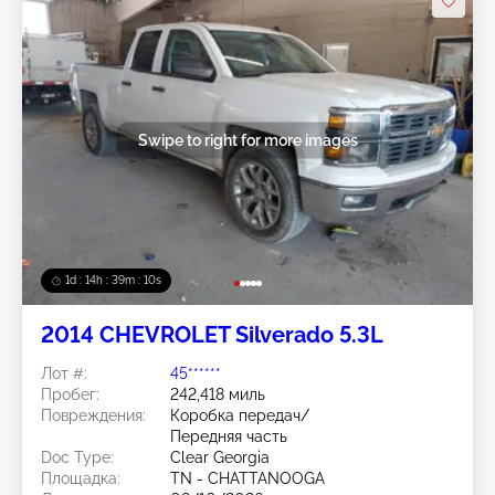
Swipe to right for more images
1d : 14h : 39m : 07s
2014 CHEVROLET Silverado 5.3L
Лот #:
45******
Пробег:
242,418 миль
Повреждения:
Коробка передач/
Передняя часть
Doc Type:
Clear Georgia
Площадка:
TN - CHATTANOOGA