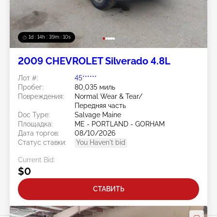
1d : 14h : 39m : 07s
2009 CHEVROLET Silverado 4.8L
Лот #:
45******
Пробег:
80,035 миль
Повреждения:
Normal Wear & Tear/
Передняя часть
Doc Type:
Salvage Maine
Площадка:
ME - PORTLAND - GORHAM
Дата торгов:
08/10/2026
Статус ставки:
You Haven't bid
Current Bid:
$0
СТАВИТЬ