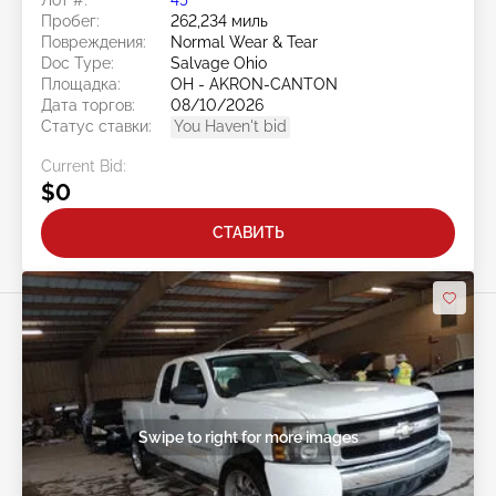
Лот #:
45******
Пробег:
262,234 миль
Повреждения:
Normal Wear & Tear
Doc Type:
Salvage Ohio
Площадка:
OH - AKRON-CANTON
Дата торгов:
08/10/2026
Статус ставки:
You Haven't bid
Current Bid:
$0
СТАВИТЬ
Swipe to right for more images