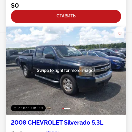
$0
СТАВИТЬ
Swipe to right for more images
1d : 14h : 39m : 07s
2008 CHEVROLET Silverado 5.3L