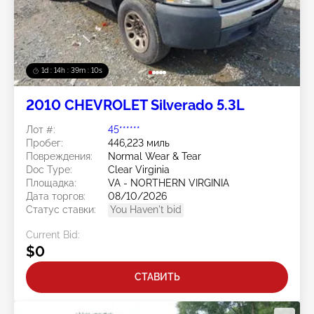
1d : 14h : 39m : 07s
2010 CHEVROLET Silverado 5.3L
Лот #:
45******
Пробег:
446,223 миль
Повреждения:
Normal Wear & Tear
Doc Type:
Clear Virginia
Площадка:
VA - NORTHERN VIRGINIA
Дата торгов:
08/10/2026
Статус ставки:
You Haven't bid
Current Bid:
$0
СТАВИТЬ