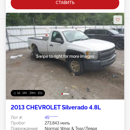
СТАВИТЬ
Swipe to right for more images
1d : 14h : 39m : 07s
2013 CHEVROLET Silverado 4.8L
Лот #:
45******
Пробег:
273,843 миль
Повреждения:
Normal Wear & Tear/Левая