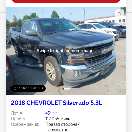
Swipe to right for more images
1d : 14h : 39m : 07s
2018 CHEVROLET Silverado 5.3L
Лот #:
45******
Пробег:
117,055 миль
Повреждения:
Правая сторона/
Неизвестно