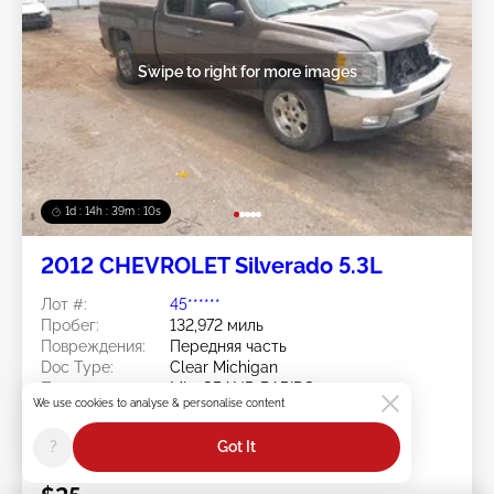
Swipe to right for more images
1d : 14h : 39m : 07s
2012 CHEVROLET Silverado 5.3L
Лот #:
45******
Пробег:
132,972 миль
Повреждения:
Передняя часть
Doc Type:
Clear Michigan
Площадка:
MI - GRAND RAPIDS
We use cookies to analyse & personalise content
Дата торгов:
08/10/2026
Статус ставки:
You Haven't bid
?
Got It
Current Bid: