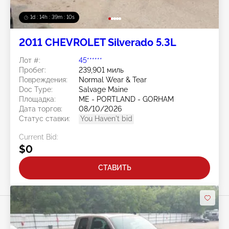
1d : 14h : 39m : 07s
2011 CHEVROLET Silverado 5.3L
Лот #:
45******
Пробег:
239,901 миль
Повреждения:
Normal Wear & Tear
Doc Type:
Salvage Maine
Площадка:
ME - PORTLAND - GORHAM
Дата торгов:
08/10/2026
Статус ставки:
You Haven't bid
Current Bid:
$0
СТАВИТЬ