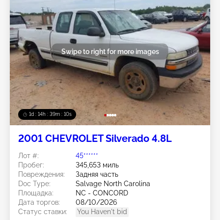
Swipe to right for more images
1d : 14h : 39m : 07s
2001 CHEVROLET Silverado 4.8L
Лот #:
45******
Пробег:
345,653 миль
Повреждения:
Задняя часть
Doc Type:
Salvage North Carolina
Площадка:
NC - CONCORD
Дата торгов:
08/10/2026
Статус ставки:
You Haven't bid