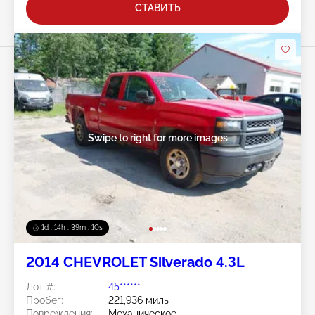
СТАВИТЬ
Swipe to right for more images
1d : 14h : 39m : 07s
2014 CHEVROLET Silverado 4.3L
Лот #:
45******
Пробег:
221,936 миль
Повреждения:
Механическое