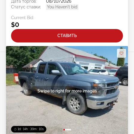
Дата торгов:
08/10/2026
Статус ставки:
You Haven't bid
Current Bid:
$0
СТАВИТЬ
Swipe to right for more images
1d : 14h : 39m : 07s