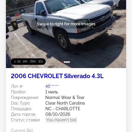
Swipe to right for more images
1d : 14h : 39m : 07s
2006 CHEVROLET Silverado 4.3L
Лот #:
45******
Пробег:
1 миль
Повреждения:
Normal Wear & Tear
Doc Type:
Clear North Carolina
Площадка:
NC - CHARLOTTE
Дата торгов:
08/10/2026
Статус ставки:
You Haven't bid
Current Bid: