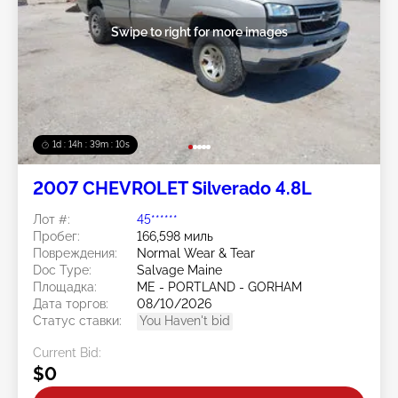
Swipe to right for more images
1d : 14h : 39m : 07s
2007 CHEVROLET Silverado 4.8L
Лот #:
45******
Пробег:
166,598 миль
Повреждения:
Normal Wear & Tear
Doc Type:
Salvage Maine
Площадка:
ME - PORTLAND - GORHAM
Дата торгов:
08/10/2026
Статус ставки:
You Haven't bid
Current Bid:
$0