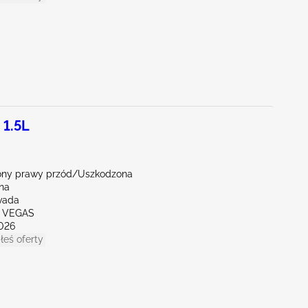
 1.5L
ny prawy przód/Uszkodzona
ona
vada
S VEGAS
026
łeś oferty