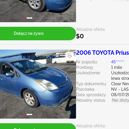
Aktualna oferta:
Dołącz na żywo
$0
2006 TOYOTA Prius
Nr pojazdu:
45******
Przebieg:
1 mile
Uszkodzenie:
Uszkodzo
lewa str
Typ dokumentu:
Clear Ne
Placówka:
NV - LA
Data sprzedaży:
08/07/2
Aktualny status:
Nie złoży
Aktualna oferta: