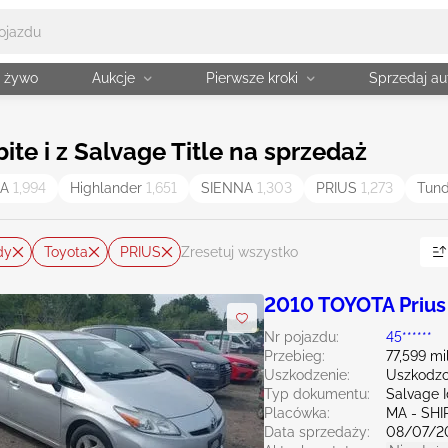
a żywo
Aukcje
Pierwsze kroki
Sprzedaj au
ite i z Salvage Title na sprzedaż
MA
1,994
Highlander
1,651
SIENNA
1,303
PRIUS
1,273
Tun
dy
Toyota
PRIUS
Zresetuj wszystko
2010 TOYOTA Prius
Nr pojazdu:
45******
Przebieg:
77,599 mi
Uszkodzenie:
Uszkodzo
Typ dokumentu:
Salvage 
Placówka:
MA - SHI
Data sprzedaży:
08/07/2