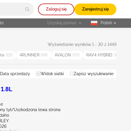
Zaloguj się
Zarejestruj się
to
Uzyskaj pomoc
Polish
selected
Wyświetlanie wyników 1 - 30 z 1449
dra
926
4RUNNER
896
AVALON
559
RAV4 HYBRID
387
V
Data sprzedaży
Widok siatki
Zapisz wyszukiwanie
 1.8L
le
ny tył/Uszkodzona lewa strona
Idaho
RLEY
026