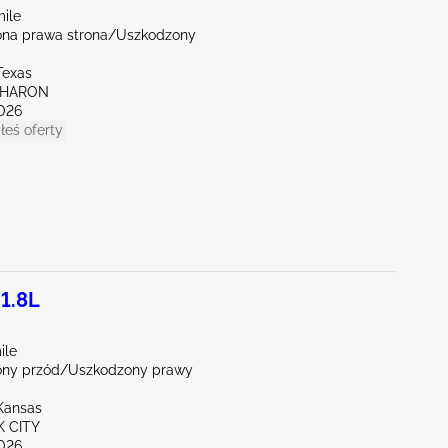
mile
na prawa strona/Uszkodzony
Texas
SHARON
026
łeś oferty
 1.8L
ile
ny przód/Uszkodzony prawy
Kansas
K CITY
026