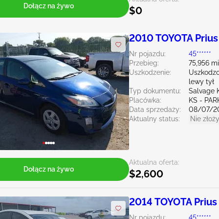
Dołącz na żywo
$0
2010 TOYOTA Prius
Nr pojazdu:
45******
Przebieg:
75,956 mi
Uszkodzenie:
Uszkodzo
lewy tył
Typ dokumentu:
Salvage 
Placówka:
KS - PAR
Data sprzedaży:
08/07/2
Aktualny status:
Nie złoży
Aktualna oferta:
Dołącz na żywo
$2,600
2014 TOYOTA Prius
Nr pojazdu:
45******