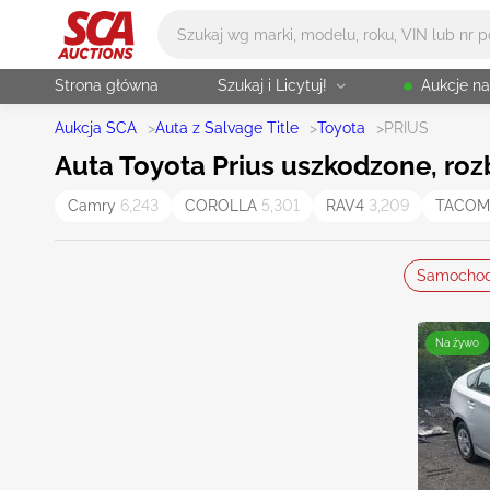
Główne wyszukiwanie
Strona główna
Szukaj i Licytuj!
Aukcje n
Aukcja SCA
>
Auta z Salvage Title
>
Toyota
>
PRIUS
Auta Toyota Prius uszkodzone, rozb
Camry
6,243
COROLLA
5,301
RAV4
3,209
TACO
Samocho
Na żywo