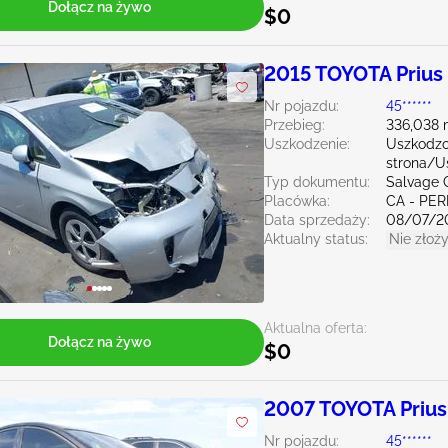
Dołącz na żywo
$0
2015 TOYOTA Prius 
Nr pojazdu:
45******
Przebieg:
336,038 
Uszkodzenie:
Uszkodzo
strona/U
Typ dokumentu:
Salvage C
Placówka:
CA - PER
Data sprzedaży:
08/07/2
Aktualny status:
Nie złoży
Aktualna oferta:
Dołącz na żywo
$0
2007 TOYOTA Prius
Nr pojazdu:
45******