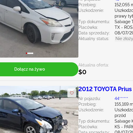
Przebieg:
152,055 
Uszkodzenie:
Uszkodzo
prawy tył
Typ dokumentu:
Salvage 
Placówka:
TX - RO
Data sprzedaży:
08/07/2
Aktualny status:
Nie złoży
Aktualna oferta:
Dołącz na żywo
$0
2012 TOYOTA Prius
Nr pojazdu:
44******
Przebieg:
155,169 m
Uszkodzenie:
Uszkodzo
przód
Typ dokumentu:
Salvage 
Placówka:
KS - PAR
Data sprzedaży:
08/07/2