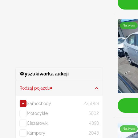
Na żywo
Wyszukiwarka aukcji
Rodzaj pojazdu
Samochody
235059
Motocykle
5602
Ciężarówki
4898
Na żywo
Kampery
2048