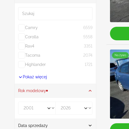
Szukaj
Camry
6559
Corolla
5558
Rav4
3351
Tacoma
2074
Na żywo
Highlander
1721
Pokaż więcej
Rok modelowy
Rocznik od
Rocznik do
Data sprzedaży