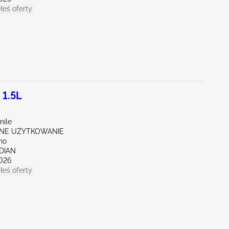
łeś oferty
 1.5L
mile
NE UŻYTKOWANIE
ho
IDIAN
026
łeś oferty