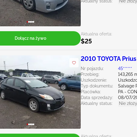
Aktualny status:
Nie złoży
Aktualna oferta:
Dołącz na żywo
$25
2010 TOYOTA Prius
Nr pojazdu:
45******
Przebieg:
143,265 m
Uszkodzenie:
Uszkodzo
Typ dokumentu:
Salvage 
Placówka:
PA - C
Data sprzedaży:
08/07/2
Aktualny status:
Nie złoży
Aktualna oferta: