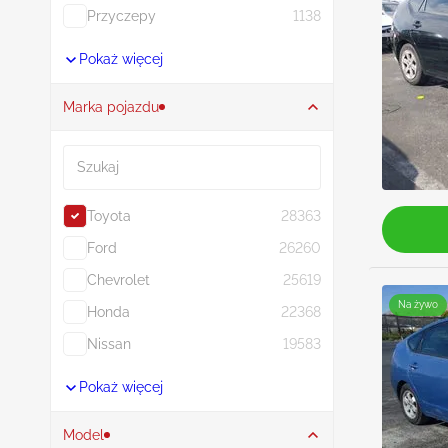
Przyczepy
1138
Pokaż więcej
Marka pojazdu
Szukaj
Toyota
28363
Ford
26260
Chevrolet
25619
Na żywo
Honda
22368
Nissan
19583
Pokaż więcej
Model