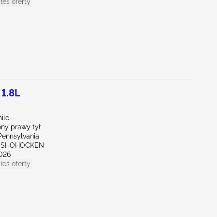
łeś oferty
 1.8L
ile
ny prawy tył
Pennsylvania
ONSHOHOCKEN
026
łeś oferty