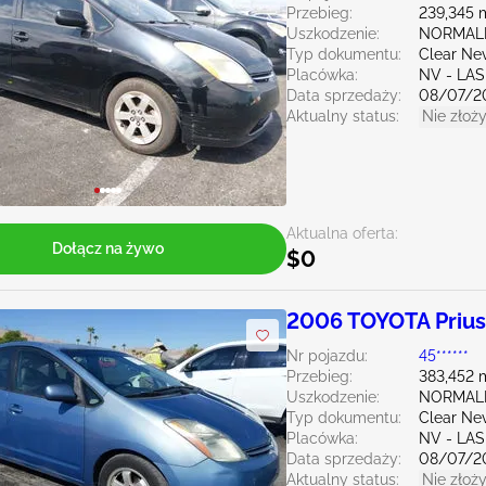
Przebieg:
239,345 
Uszkodzenie:
NORMAL
Typ dokumentu:
Clear Ne
Placówka:
NV - LA
Data sprzedaży:
08/07/2
Aktualny status:
Nie złoży
Aktualna oferta:
Dołącz na żywo
$0
2006 TOYOTA Prius
Nr pojazdu:
45******
Przebieg:
383,452 
Uszkodzenie:
NORMAL
Typ dokumentu:
Clear Ne
Placówka:
NV - LA
Data sprzedaży:
08/07/2
Aktualny status:
Nie złoży