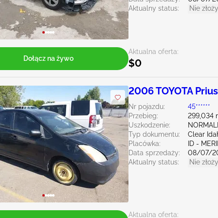
Aktualny status:
Nie złoży
Aktualna oferta:
Dołącz na żywo
$0
2006 TOYOTA Prius
Nr pojazdu:
45******
Przebieg:
299,034 
Uszkodzenie:
NORMAL
Typ dokumentu:
Clear Ida
Placówka:
ID - MER
Data sprzedaży:
08/07/2
Aktualny status:
Nie złoży
Aktualna oferta: