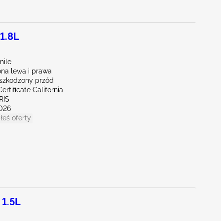
1.8L
mile
na lewa i prawa
szkodzony przód
ertificate California
RIS
026
łeś oferty
 1.5L