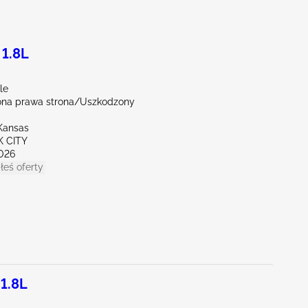
 1.8L
le
na prawa strona/Uszkodzony
Kansas
K CITY
026
łeś oferty
 1.8L