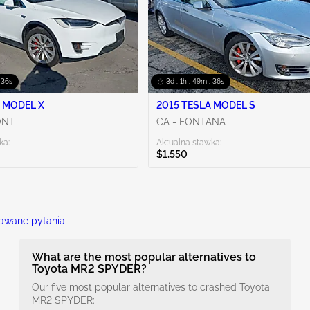
: 35s
3d : 1h : 49m : 35s
 MODEL X
2015 TESLA MODEL S
ONT
CA - FONTANA
ka:
Aktualna stawka:
$1,550
awane pytania
What are the most popular alternatives to
Toyota MR2 SPYDER?
Our five most popular alternatives to crashed Toyota
MR2 SPYDER: