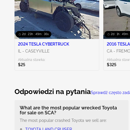
Pokaż więcej
2d : 23h : 49m : 35s
2d : 1h : 49m 
2024 TESLA CYBERTRUCK
2016 TESLA
IL - CASEYVILLE
CA - FREM
Aktualna stawka:
Aktualna staw
$25
$325
Odpowiedzi na pytania
Sprawdź często zad
What are the most popular wrecked Toyota
for sale on SCA?
The most popular crashed Toyota we sell are:
TOYOTA LAND CRUISER