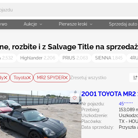
żywo
Aukcje
Pierwsze kroki
Sprzedaj auto
, rozbite i z Salvage Title na sprzedaż
A
2,532
Highlander
2,206
PRIUS
2,063
SIENNA
1,845
4R
dy
Toyota
MR2 SPYDER
Zresetuj wszystko
2001 TOYOTA MR2 
ukcja
Nr pojazdu:
45******
Przebieg:
153,089 
Uszkodzenie:
Uszkodzo
Placówka:
TX - HO
Data sprzedaży:
Przyszła 