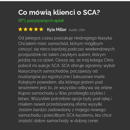
Co mówią klienci o SCA?
97% pozytywnych opinii
Kyle Miller
Austin, USA
Od jakiegoś czasu poszukuję niedrogiego klasyka.
Chciałem mieć samochód, którym mógłbym
cieszyć się nieco bardziej podczas weekendowych
przejażdżek niż takim zwykłym autem, którym
jeżdżę na co dzień. Cieszę się, że mój kolega Chris
polecił mi aukcje SCA. SCA oferuje ogromny wybór
klasycznych samochodów, począwszy od
mustangów po egzotyczne i luksusowe marki.
Kolejnym powodem, dla którego jestem pod
wrażeniem jest to, że wszystko odbywa się online.
Kupno samochodu u Was przebiegło szybko i
łatwo. Wszystkie potrzebne opcje były pod ręką i
miałem nawet przedstawioną ofertę wysyłki.
Jestem bardzo zadowolony z mojego nowego
samochodu i poleciłbym SCA każdemu, kto chce
znaleźć dobre samochody w dobrej cenie.