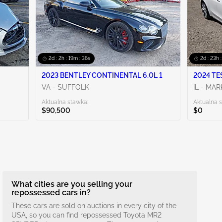
2d : 2h : 19m : 35s
2d : 23h 
2023 BENTLEY CONTINENTAL 6.0L 1
2024 TE
VA - SUFFOLK
IL - MA
Aktualna stawka:
Aktualna 
$90,500
$0
What cities are you selling your
repossessed cars in?
These cars are sold on auctions in every city of the
USA, so you can find repossessed Toyota MR2