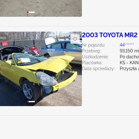
2003 TOYOTA MR2 
ukcja
Nr pojazdu:
44******
Przebieg:
93,150 mi
Uszkodzenie:
Po dacho
Placówka:
KS - KAN
Data sprzedaży:
Przyszła 