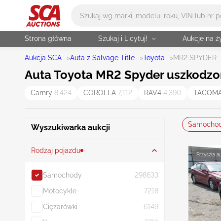
Główne wyszukiwanie
Strona główna
Szukaj i Licytuj!
Aukcje na 
Aukcja SCA
>
Auta z Salvage Title
>
Toyota
>
MR2 SPYDER
Auta Toyota MR2 Spyder uszkodzone
Camry
8,424
COROLLA
7,112
RAV4
4,390
TACOM
Samocho
Wyszukiwarka aukcji
Rodzaj pojazdu
Przyszła a
Samochody
298633
Motocykle
7218
Ciężarówki
6149