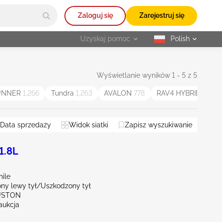
Zaloguj się
Zarejestruj się
Uzyskaj pomoc
Polish
selected
Wyświetlanie wyników 1 - 5 z 5
UNNER
1,266
Tundra
1,263
AVALON
778
RAV4 HYBRID
370
Data sprzedaży
Widok siatki
Zapisz wyszukiwanie
1.8L
mile
ny lewy tył/Uszkodzony tył
USTON
aukcja