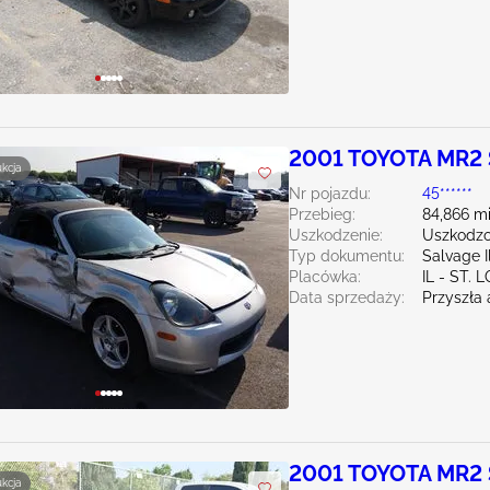
2001 TOYOTA MR2 
ukcja
Nr pojazdu:
45******
Przebieg:
84,866 mi
Uszkodzenie:
Uszkodzo
Typ dokumentu:
Salvage Il
Placówka:
IL - ST. 
Data sprzedaży:
Przyszła 
2001 TOYOTA MR2 
ukcja