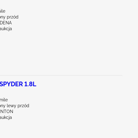
ile
ny przód
RDENA
aukcja
SPYDER 1.8L
mile
ny lewy przód
UNTON
aukcja