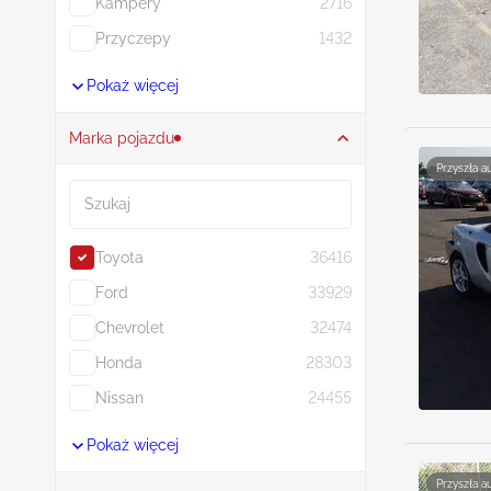
Kampery
2716
Przyczepy
1432
Pokaż więcej
Marka pojazdu
Przyszła a
Szukaj
Toyota
36416
Ford
33929
Chevrolet
32474
Honda
28303
Nissan
24455
Pokaż więcej
Przyszła a