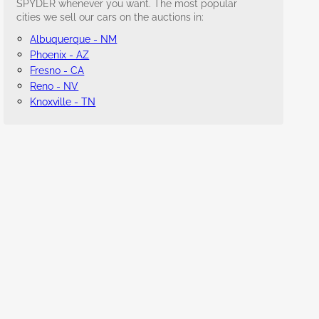
SPYDER whenever you want. The most popular
cities we sell our cars on the auctions in:
Albuquerque - NM
Phoenix - AZ
Fresno - CA
Reno - NV
Knoxville - TN