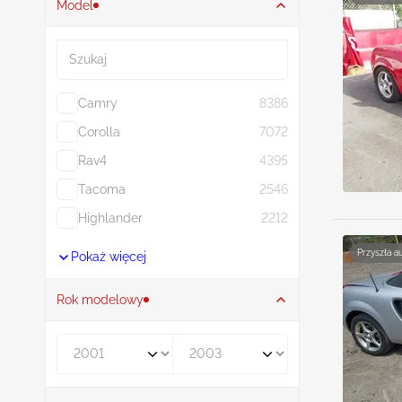
Model
Szukaj
Camry
8386
Corolla
7072
Rav4
4395
Tacoma
2546
Highlander
2212
Przyszła a
Pokaż więcej
Rok modelowy
Rocznik od
Rocznik do