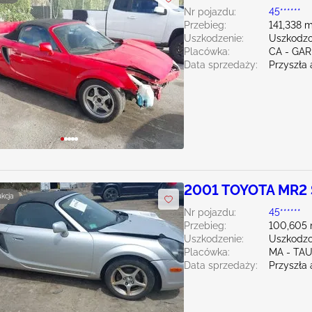
Nr pojazdu:
45******
Przebieg:
141,338 m
Uszkodzenie:
Uszkodzo
Placówka:
CA - GA
Data sprzedaży:
Przyszła 
2001 TOYOTA MR2 
ukcja
Nr pojazdu:
45******
Przebieg:
100,605 
Uszkodzenie:
Uszkodzo
Placówka:
MA - TA
Data sprzedaży:
Przyszła 