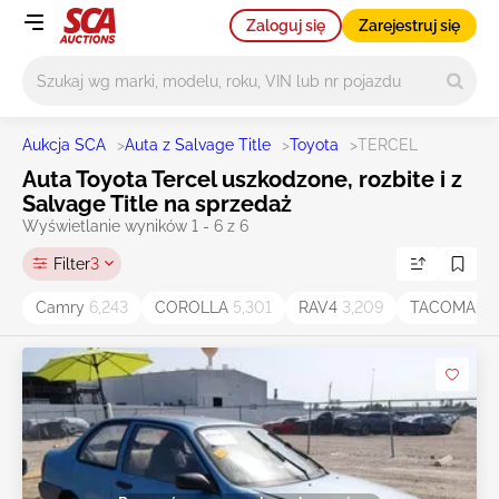
Zaloguj się
Zarejestruj się
Główne wyszukiwanie
Aukcja SCA
>
Auta z Salvage Title
>
Toyota
>
TERCEL
Auta Toyota Tercel uszkodzone, rozbite i z
Salvage Title na sprzedaż
Wyświetlanie wyników 1 - 6 z 6
Filter
3
Camry
6,243
COROLLA
5,301
RAV4
3,209
TACOMA
1,