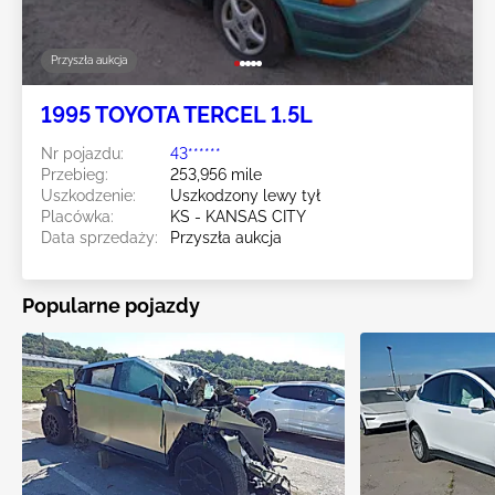
Przyszła aukcja
1995 TOYOTA TERCEL 1.5L
Nr pojazdu:
43******
Przebieg:
253,956 mile
Uszkodzenie:
Uszkodzony lewy tył
Placówka:
KS - KANSAS CITY
Data sprzedaży:
Przyszła aukcja
Popularne pojazdy