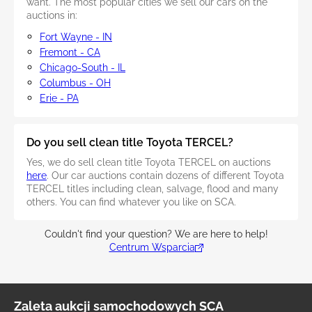
want. The most popular cities we sell our cars on the
auctions in:
Fort Wayne - IN
Fremont - CA
Chicago-South - IL
Columbus - OH
Erie - PA
Do you sell clean title Toyota TERCEL?
Yes, we do sell clean title Toyota TERCEL on auctions
here
. Our car auctions contain dozens of different Toyota
TERCEL titles including clean, salvage, flood and many
others. You can find whatever you like on SCA.
Couldn't find your question? We are here to help!
Centrum Wsparcia
Zaleta aukcji samochodowych SCA