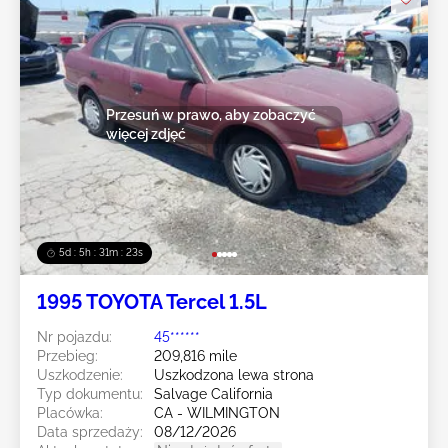
Przesuń w prawo, aby zobaczyć
więcej zdjęć
5d : 5h : 31m : 22s
1995 TOYOTA Tercel 1.5L
Nr pojazdu:
45******
Przebieg:
209,816 mile
Uszkodzenie:
Uszkodzona lewa strona
Typ dokumentu:
Salvage California
Placówka:
CA - WILMINGTON
Data sprzedaży:
08/12/2026