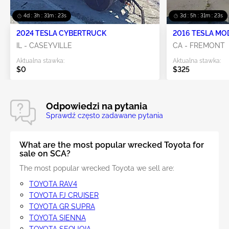
4d : 3h : 31m : 22s
3d : 5h : 31m : 22s
2024 TESLA CYBERTRUCK
2016 TESLA MO
IL - CASEYVILLE
CA - FREMONT
Aktualna stawka:
Aktualna stawka:
$0
$325
Odpowiedzi na pytania
Sprawdź często zadawane pytania
What are the most popular wrecked Toyota for
sale on SCA?
The most popular wrecked Toyota we sell are:
TOYOTA RAV4
TOYOTA FJ CRUISER
TOYOTA GR SUPRA
TOYOTA SIENNA