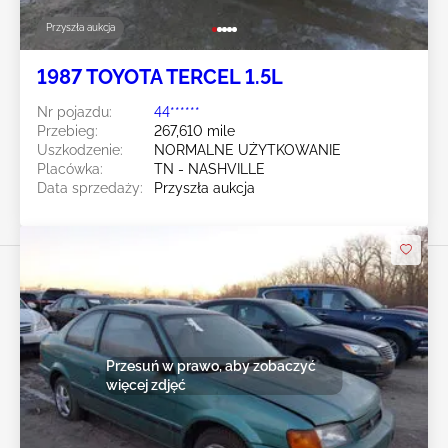
Przyszła aukcja
1987 TOYOTA TERCEL 1.5L
Nr pojazdu:
44******
Przebieg:
267,610 mile
Uszkodzenie:
NORMALNE UŻYTKOWANIE
Placówka:
TN - NASHVILLE
Data sprzedaży:
Przyszła aukcja
Przesuń w prawo, aby zobaczyć
więcej zdjęć