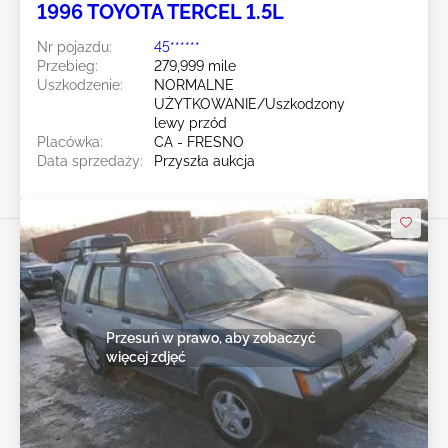
1996 TOYOTA TERCEL 1.5L
Nr pojazdu:
45******
Przebieg:
279,999 mile
Uszkodzenie:
NORMALNE
UŻYTKOWANIE/Uszkodzony
lewy przód
Placówka:
CA - FRESNO
Data sprzedaży:
Przyszła aukcja
Przesuń w prawo, aby zobaczyć
więcej zdjęć