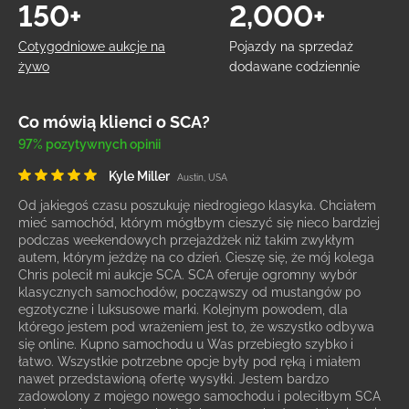
150+
2,000+
Cotygodniowe aukcje na
Pojazdy na sprzedaż
żywo
dodawane codziennie
Co mówią klienci o SCA?
97% pozytywnych opinii
Kyle Miller
Austin, USA
Od jakiegoś czasu poszukuję niedrogiego klasyka. Chciałem
mieć samochód, którym mógłbym cieszyć się nieco bardziej
podczas weekendowych przejażdżek niż takim zwykłym
autem, którym jeżdżę na co dzień. Cieszę się, że mój kolega
Chris polecił mi aukcje SCA. SCA oferuje ogromny wybór
klasycznych samochodów, począwszy od mustangów po
egzotyczne i luksusowe marki. Kolejnym powodem, dla
którego jestem pod wrażeniem jest to, że wszystko odbywa
się online. Kupno samochodu u Was przebiegło szybko i
łatwo. Wszystkie potrzebne opcje były pod ręką i miałem
nawet przedstawioną ofertę wysyłki. Jestem bardzo
zadowolony z mojego nowego samochodu i poleciłbym SCA