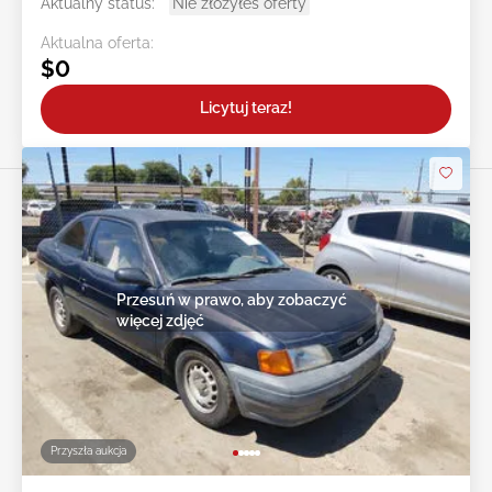
Aktualny status:
Nie złożyłeś oferty
Aktualna oferta:
$0
Licytuj teraz!
Przesuń w prawo, aby zobaczyć
więcej zdjęć
Przyszła aukcja