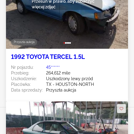
Przesuń w prawo, aby zobaczyć
więcej zdjęć
Przyszła aukcja
1992 TOYOTA TERCEL 1.5L
Nr pojazdu:
45******
Przebieg:
264,612 mile
Uszkodzenie:
Uszkodzony lewy przód
Placówka:
TX - HOUSTON-NORTH
Data sprzedaży:
Przyszła aukcja