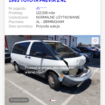
1993 TOYOTA PREVIA 2.4L
Nr pojazdu:
45******
Przebieg:
122,938 mile
Uszkodzenie:
NORMALNE UŻYTKOWANIE
Placówka:
AL - BIRMINGHAM
Data sprzedaży:
Przyszła aukcja
Przesuń w prawo, aby zobaczyć
więcej zdjęć
Przyszła aukcja