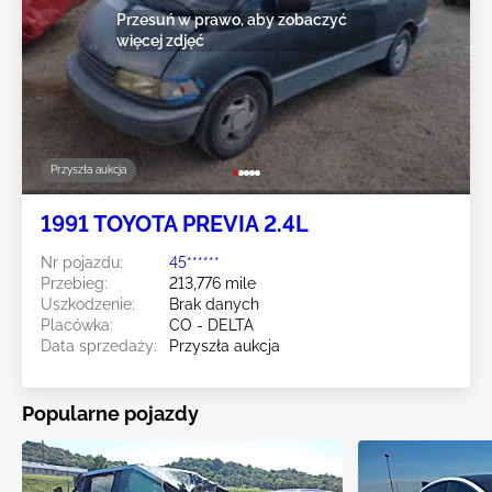
Przesuń w prawo, aby zobaczyć
więcej zdjęć
Przyszła aukcja
1991 TOYOTA PREVIA 2.4L
Nr pojazdu:
45******
Przebieg:
213,776 mile
Uszkodzenie:
Brak danych
Placówka:
CO - DELTA
Data sprzedaży:
Przyszła aukcja
Popularne pojazdy