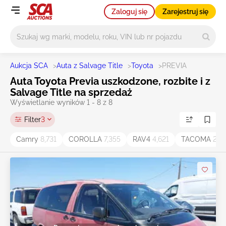
Zaloguj się
Zarejestruj się
Główne wyszukiwanie
Aukcja SCA
>
Auta z Salvage Title
>
Toyota
>
PREVIA
Auta Toyota Previa uszkodzone, rozbite i z
Salvage Title na sprzedaż
Wyświetlanie wyników 1 - 8 z 8
Filter
3
Camry
8,731
COROLLA
7,355
RAV4
4,621
TACOMA
2,6