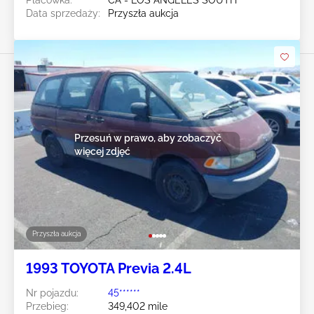
Placówka:
CA - LOS ANGELES SOUTH
Data sprzedaży:
Przyszła aukcja
Przesuń w prawo, aby zobaczyć
więcej zdjęć
Przyszła aukcja
1993 TOYOTA Previa 2.4L
Nr pojazdu:
45******
Przebieg:
349,402 mile