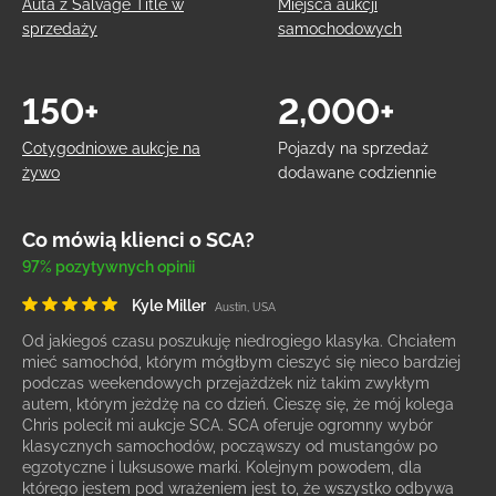
Auta z Salvage Title w
Miejsca aukcji
sprzedaży
samochodowych
150+
2,000+
Cotygodniowe aukcje na
Pojazdy na sprzedaż
żywo
dodawane codziennie
Co mówią klienci o SCA?
97% pozytywnych opinii
Kyle Miller
Austin, USA
Od jakiegoś czasu poszukuję niedrogiego klasyka. Chciałem
mieć samochód, którym mógłbym cieszyć się nieco bardziej
podczas weekendowych przejażdżek niż takim zwykłym
autem, którym jeżdżę na co dzień. Cieszę się, że mój kolega
Chris polecił mi aukcje SCA. SCA oferuje ogromny wybór
klasycznych samochodów, począwszy od mustangów po
egzotyczne i luksusowe marki. Kolejnym powodem, dla
którego jestem pod wrażeniem jest to, że wszystko odbywa