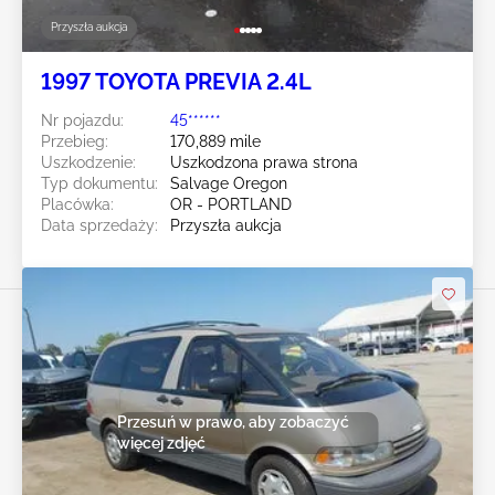
Przyszła aukcja
1997 TOYOTA PREVIA 2.4L
Nr pojazdu:
45******
Przebieg:
170,889 mile
Uszkodzenie:
Uszkodzona prawa strona
Typ dokumentu:
Salvage Oregon
Placówka:
OR - PORTLAND
Data sprzedaży:
Przyszła aukcja
Przesuń w prawo, aby zobaczyć
więcej zdjęć