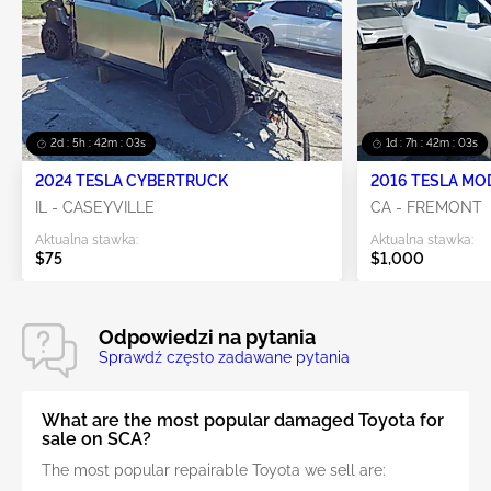
2d : 5h : 42m : 02s
1d : 7h : 42m : 02s
2024 TESLA CYBERTRUCK
2016 TESLA MO
IL - CASEYVILLE
CA - FREMONT
Aktualna stawka:
Aktualna stawka:
$75
$1,000
Odpowiedzi na pytania
Sprawdź często zadawane pytania
What are the most popular damaged Toyota for
sale on SCA?
The most popular repairable Toyota we sell are: