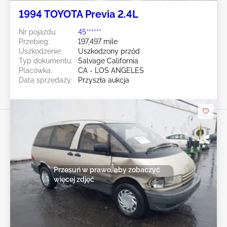
1994 TOYOTA Previa 2.4L
Nr pojazdu:
45******
Przebieg:
197,497 mile
Uszkodzenie:
Uszkodzony przód
Typ dokumentu:
Salvage California
Placówka:
CA - LOS ANGELES
Data sprzedaży:
Przyszła aukcja
Przesuń w prawo, aby zobaczyć
więcej zdjęć