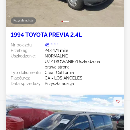
Przyszła aukcja
1994 TOYOTA PREVIA 2.4L
Nr pojazdu:
45******
Przebieg:
243,474 mile
Uszkodzenie:
NORMALNE
UŻYTKOWANIE/Uszkodzona
prawa strona
Typ dokumentu:
Clear California
Placówka:
CA - LOS ANGELES
Data sprzedaży:
Przyszła aukcja