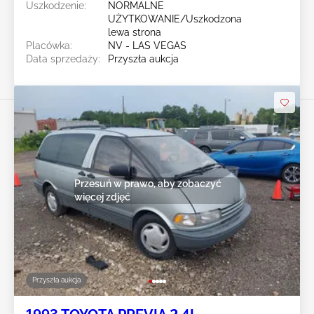
Uszkodzenie:
NORMALNE
UŻYTKOWANIE/Uszkodzona
lewa strona
Placówka:
NV - LAS VEGAS
Data sprzedaży:
Przyszła aukcja
Przesuń w prawo, aby zobaczyć
więcej zdjęć
Przyszła aukcja