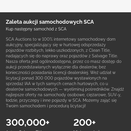
Zaleta aukcji samochodowych SCA
Kup następny samochód z SCA
SCA Auctions to w 100% internetowy samochodowy dom
aukcyjny, specjalizujący się w hurtowej odsprzedaży
pojazdów rozbitych, lekko uszkodzonych, z Clean Title,
nadających się do naprawy oraz pojazdów z Salvage Title.
Nasza oferta jest ogólnodostępna, przez co masz dostęp do
aukcji przedstawianych wyłącznie dla dealerów, bez
konieczności posiadania licencji dealerskiej. Weź udział w
licytacji ponad 300 000 pojazdów wystawionych na
sprzedaż IAA w tych samych cenach hurtowych, co u
dealerów samochodowych — wyeliminuj pośredników. Znajdź
najlepsze oferty na samochody osobowe, ciężarowe, SUV-y,
łodzie, przyczepy i inne pojazdy w SCA. Możemy zająć się
Twoim samochodem i procedurą licytacji!
300,000+
200+