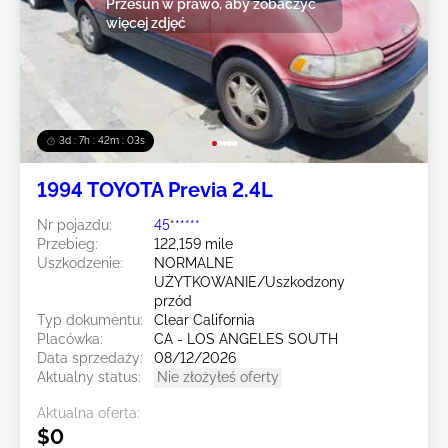
Przesuń w prawo, aby zobaczyć
więcej zdjęć
3d : 7h : 42m : 02s
1994 TOYOTA Previa 2.4L
Nr pojazdu:
45******
Przebieg:
122,159 mile
Uszkodzenie:
NORMALNE
UŻYTKOWANIE/Uszkodzony
przód
Typ dokumentu:
Clear California
Placówka:
CA - LOS ANGELES SOUTH
Data sprzedaży:
08/12/2026
Aktualny status:
Nie złożyłeś oferty
Aktualna oferta:
$0