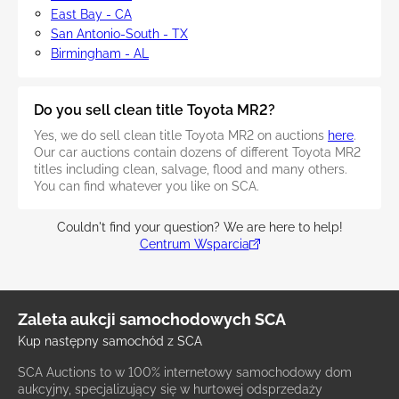
East Bay - CA
San Antonio-South - TX
Birmingham - AL
Do you sell clean title Toyota MR2?
Yes, we do sell clean title Toyota MR2 on auctions
here
.
Our car auctions contain dozens of different Toyota MR2
titles including clean, salvage, flood and many others.
You can find whatever you like on SCA.
Couldn't find your question? We are here to help!
Centrum Wsparcia
Zaleta aukcji samochodowych SCA
Kup następny samochód z SCA
SCA Auctions to w 100% internetowy samochodowy dom
aukcyjny, specjalizujący się w hurtowej odsprzedaży