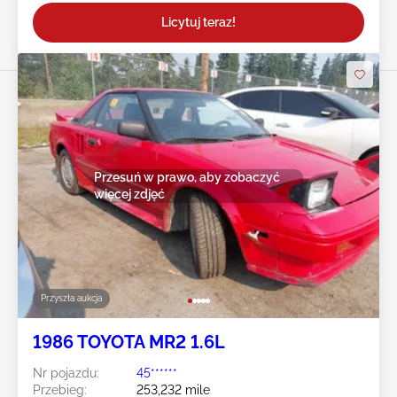
Licytuj teraz!
Przesuń w prawo, aby zobaczyć
więcej zdjęć
Przyszła aukcja
1986 TOYOTA MR2 1.6L
Nr pojazdu:
45******
Przebieg:
253,232 mile