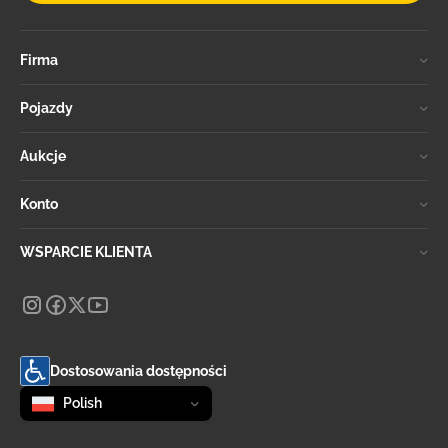
Firma
Pojazdy
Aukcje
Konto
WSPARCIE KLIENTA
Dostosowania dostępności
Zmień język
selected
Polish