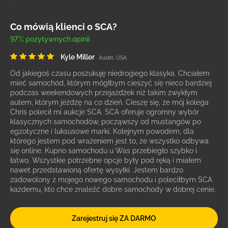
Co mówią klienci o SCA?
97% pozytywnych opinii
Kyle Miller
Austin, USA
Od jakiegoś czasu poszukuję niedrogiego klasyka. Chciałem
mieć samochód, którym mógłbym cieszyć się nieco bardziej
podczas weekendowych przejażdżek niż takim zwykłym
autem, którym jeżdżę na co dzień. Cieszę się, że mój kolega
Chris polecił mi aukcje SCA. SCA oferuje ogromny wybór
klasycznych samochodów, począwszy od mustangów po
egzotyczne i luksusowe marki. Kolejnym powodem, dla
którego jestem pod wrażeniem jest to, że wszystko odbywa
się online. Kupno samochodu u Was przebiegło szybko i
łatwo. Wszystkie potrzebne opcje były pod ręką i miałem
nawet przedstawioną ofertę wysyłki. Jestem bardzo
zadowolony z mojego nowego samochodu i poleciłbym SCA
każdemu, kto chce znaleźć dobre samochody w dobrej cenie.
Zarejestruj się ZA DARMO