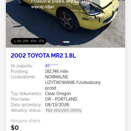
Przesuń w prawo, aby zobaczyć
więcej zdjęć
5d : 22h : 47m : 06s
2002 TOYOTA MR2 1.8L
Nr pojazdu:
45******
Przebieg:
182,746 mile
Uszkodzenie:
NORMALNE
UŻYTKOWANIE/Uszkodzony
przód
Typ dokumentu:
Clear Oregon
Placówka:
OR - PORTLAND
Data sprzedaży:
08/13/2026
Aktualny status:
Nie złożyłeś oferty
Aktualna oferta:
$0