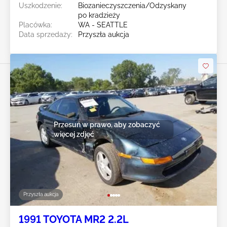
Uszkodzenie:
Biozanieczyszczenia/Odzyskany
po kradzieży
Placówka:
WA - SEATTLE
Data sprzedaży:
Przyszła aukcja
Przesuń w prawo, aby zobaczyć
więcej zdjęć
Przyszła aukcja
1991 TOYOTA MR2 2.2L