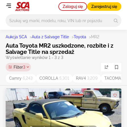
Zaloguj się
Zarejestruj się
Główne wyszukiwanie
Aukcja SCA
>
Auta z Salvage Title
>
Toyota
>
MR2
Auta Toyota MR2 uszkodzone, rozbite i z
Salvage Title na sprzedaż
Wyświetlanie wyników 1 - 3 z 3
Filter
3
Camry
6,243
COROLLA
5,301
RAV4
3,209
TACOMA
1,