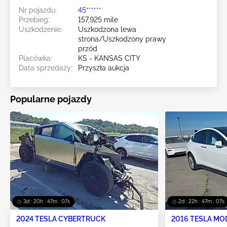
Nr pojazdu:
45******
Przebieg:
157,925 mile
Uszkodzenie:
Uszkodzona lewa
strona/Uszkodzony prawy
przód
Placówka:
KS - KANSAS CITY
Data sprzedaży:
Przyszła aukcja
Popularne pojazdy
3d : 20h : 47m : 06s
2d : 22h : 47m : 06s
2024 TESLA CYBERTRUCK
2016 TESLA MO