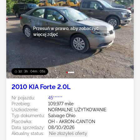
Przesuń w prawo, aby zobaczyć
więcej zdjęć
1d : 3h : 04m : 02s
2010 KIA Forte 2.0L
Nr pojazdu:
45******
Przebieg:
109,977 mile
Uszkodzenie:
NORMALNE UŻYTKOWANIE
Typ dokumentu:
Salvage Ohio
Placówka:
OH - AKRON-CANTON
Data sprzedaży:
08/10/2026
Aktualny status:
Nie złożyłeś oferty