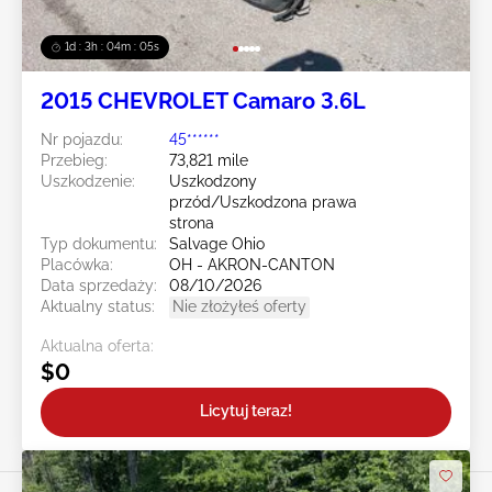
1d : 3h : 04m : 02s
2015 CHEVROLET Camaro 3.6L
Nr pojazdu:
45******
Przebieg:
73,821 mile
Uszkodzenie:
Uszkodzony
przód/Uszkodzona prawa
strona
Typ dokumentu:
Salvage Ohio
Placówka:
OH - AKRON-CANTON
Data sprzedaży:
08/10/2026
Aktualny status:
Nie złożyłeś oferty
Aktualna oferta:
$0
Licytuj teraz!