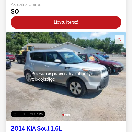
Aktualna oferta:
$0
Licytuj teraz!
Przesuń w prawo, aby zobaczyć
więcej zdjęć
1d : 3h : 04m : 02s
2014 KIA Soul 1.6L