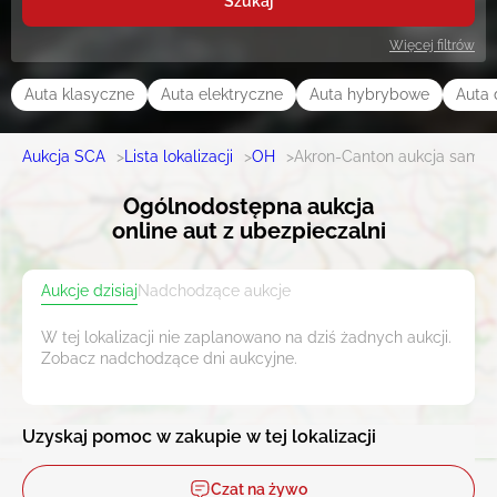
Szukaj
Więcej filtrów
Auta klasyczne
Auta elektryczne
Auta hybrybowe
Auta 
Aukcja SCA
>
Lista lokalizacji
>
OH
>
Akron-Canton aukcja samo
Ogólnodostępna aukcja
online aut z ubezpieczalni
Aukcje dzisiaj
Nadchodzące aukcje
W tej lokalizacji nie zaplanowano na dziś żadnych aukcji.
Zobacz nadchodzące dni aukcyjne.
Uzyskaj pomoc w zakupie w tej lokalizacji
Czat na żywo