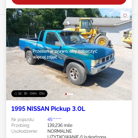
Przesuń w prawo, aby zobaczyć
więcej zdjęć
1d : 3h : 04m : 02s
1995 NISSAN Pickup 3.0L
Nr pojazdu:
45******
Przebieg:
139,236 mile
Uszkodzenie:
NORMALNE
UŻYTKOWANIE/Uszkodzona