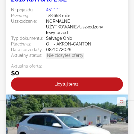
Nr pojazdu:
45******
Przebieg:
128,698 mile
Uszkodzenie:
NORMALNE
UŻYTKOWANIE/Uszkodzony
lewy przód
Typ dokumentu:
Salvage Ohio
Placówka:
OH - AKRON-CANTON
Data sprzedaży:
08/10/2026
Aktualny status:
Nie złożyłeś oferty
Aktualna oferta:
$0
Licytuj teraz!