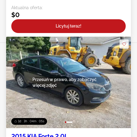
Aktualna oferta:
$0
Licytuj teraz!
Przesuń w prawo, aby zobaczyć
więcej zdjęć
1d : 3h : 04m : 02s
2015 KIA Forte 2.0L