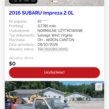
1d : 3h : 04m : 02s
2016 SUBARU Impreza 2.0L
Nr pojazdu:
45******
Przebieg:
117,785 mile
Uszkodzenie:
NORMALNE UŻYTKOWANIE
Typ dokumentu:
Salvage West Virginia
Placówka:
OH - AKRON-CANTON
Data sprzedaży:
08/10/2026
Aktualny status:
Nie złożyłeś oferty
Aktualna oferta:
$0
Licytuj teraz!