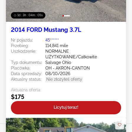
1d : 3h : 04m : 02s
2014 FORD Mustang 3.7L
Nr pojazdu:
45******
Przebieg:
114,841 mile
Uszkodzenie:
NORMALNE
UŻYTKOWANIE/Całkowite
Typ dokumentu:
Salvage Ohio
Placówka:
OH - AKRON-CANTON
Data sprzedaży:
08/10/2026
Aktualny status:
Nie złożyłeś oferty
Aktualna oferta:
$175
Licytuj teraz!