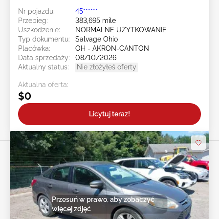
Nr pojazdu:
45******
Przebieg:
383,695 mile
Uszkodzenie:
NORMALNE UŻYTKOWANIE
Typ dokumentu:
Salvage Ohio
Placówka:
OH - AKRON-CANTON
Data sprzedaży:
08/10/2026
Aktualny status:
Nie złożyłeś oferty
Aktualna oferta:
$0
Licytuj teraz!
Przesuń w prawo, aby zobaczyć
więcej zdjęć