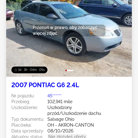
Przesuń w prawo, aby zobaczyć
więcej zdjęć
1d : 3h : 04m : 02s
2007 PONTIAC G6 2.4L
Nr pojazdu:
45******
Przebieg:
102,941 mile
Uszkodzenie:
Uszkodzony
przód/Uszkodzenie dachu
Typ dokumentu:
Salvage Ohio
Placówka:
OH - AKRON-CANTON
Data sprzedaży:
08/10/2026
Aktualny status:
Nie złożyłeś oferty