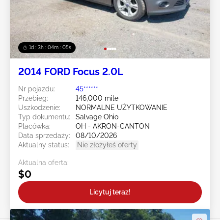
1d : 3h : 04m : 02s
2014 FORD Focus 2.0L
Nr pojazdu:
45******
Przebieg:
146,000 mile
Uszkodzenie:
NORMALNE UŻYTKOWANIE
Typ dokumentu:
Salvage Ohio
Placówka:
OH - AKRON-CANTON
Data sprzedaży:
08/10/2026
Aktualny status:
Nie złożyłeś oferty
Aktualna oferta:
$0
Licytuj teraz!