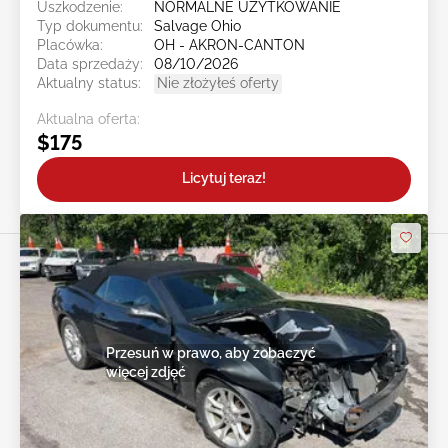
Uszkodzenie:
NORMALNE UŻYTKOWANIE
Typ dokumentu:
Salvage Ohio
Placówka:
OH - AKRON-CANTON
Data sprzedaży:
08/10/2026
Aktualny status:
Nie złożyłeś oferty
Aktualna oferta:
$175
Licytuj teraz!
Przesuń w prawo, aby zobaczyć
więcej zdjęć