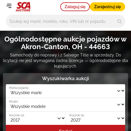
Zaloguj się
Zarejestruj się
Główne wyszukiwanie
Ogólnodostępne aukcje pojazdów w
Akron-Canton, OH - 44663
Samochody do naprawy i z Salvage Title w sprzedaży. Do
licytacji nie jest wymagana żadna licencja — ogólnodostępne dla
kupujących.
Wyszukiwarka aukcji
Marka pojazdu
Model
Rocznik od
Rocznik do