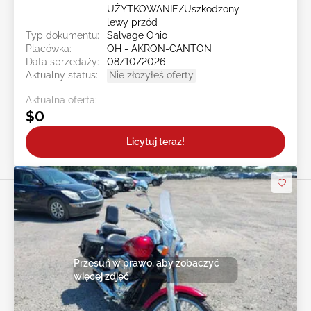
UŻYTKOWANIE/Uszkodzony
lewy przód
Typ dokumentu:
Salvage Ohio
Placówka:
OH - AKRON-CANTON
Data sprzedaży:
08/10/2026
Aktualny status:
Nie złożyłeś oferty
Aktualna oferta:
$0
Licytuj teraz!
Przesuń w prawo, aby zobaczyć
więcej zdjęć