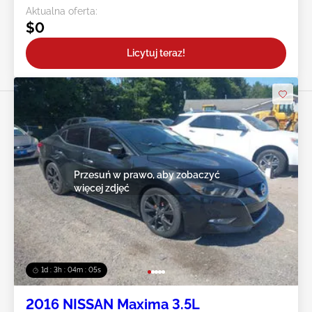
Aktualna oferta:
$0
Licytuj teraz!
Przesuń w prawo, aby zobaczyć
więcej zdjęć
1d : 3h : 04m : 02s
2016 NISSAN Maxima 3.5L