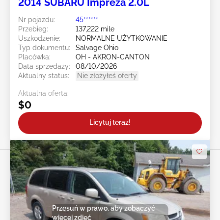
2014 SUBARU Impreza 2.0L
Nr pojazdu:
45******
Przebieg:
137,222 mile
Uszkodzenie:
NORMALNE UŻYTKOWANIE
Typ dokumentu:
Salvage Ohio
Placówka:
OH - AKRON-CANTON
Data sprzedaży:
08/10/2026
Aktualny status:
Nie złożyłeś oferty
Aktualna oferta:
$0
Licytuj teraz!
Przesuń w prawo, aby zobaczyć
więcej zdjęć