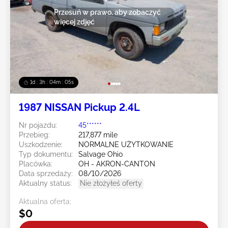
Przesuń w prawo, aby zobaczyć
więcej zdjęć
1d : 3h : 04m : 02s
1987 NISSAN Pickup 2.4L
Nr pojazdu:
45******
Przebieg:
217,877 mile
Uszkodzenie:
NORMALNE UŻYTKOWANIE
Typ dokumentu:
Salvage Ohio
Placówka:
OH - AKRON-CANTON
Data sprzedaży:
08/10/2026
Aktualny status:
Nie złożyłeś oferty
Aktualna oferta:
$0