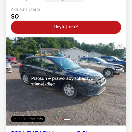
Aktualna oferta:
$0
Licytuj teraz!
Przesuń w prawo, aby zobaczyć
więcej zdjęć
1d : 3h : 04m : 02s