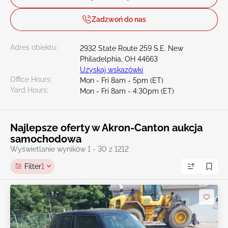
Zadzwoń do nas
Adres obiektu:
2932 State Route 259 S.E. New
Philadelphia, OH 44663
Uzyskaj wskazówki
Office Hours:
Mon - Fri 8am - 5pm (ET)
Yard Hours:
Mon - Fri 8am - 4:30pm (ET)
Najlepsze oferty w Akron-Canton aukcja
samochodowa
Wyświetlanie wyników 1 - 30 z 1212
Filter
1