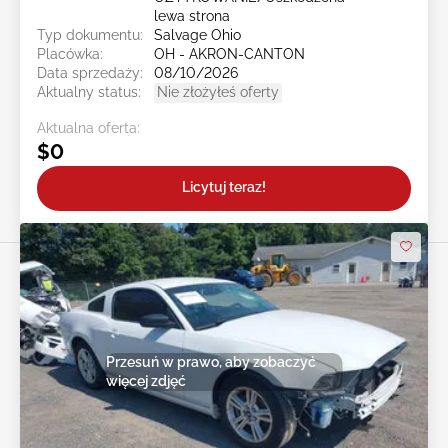
lewa strona
Typ dokumentu:
Salvage Ohio
Placówka:
OH - AKRON-CANTON
Data sprzedaży:
08/10/2026
Aktualny status:
Nie złożyłeś oferty
Aktualna oferta:
$0
Licytuj teraz!
Przesuń w prawo, aby zobaczyć
więcej zdjęć