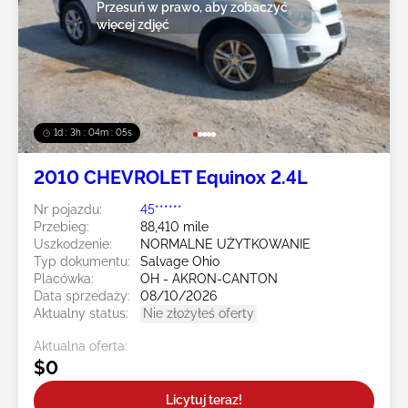
Przesuń w prawo, aby zobaczyć
więcej zdjęć
1d : 3h : 04m : 02s
2010 CHEVROLET Equinox 2.4L
Nr pojazdu:
45******
Przebieg:
88,410 mile
Uszkodzenie:
NORMALNE UŻYTKOWANIE
Typ dokumentu:
Salvage Ohio
Placówka:
OH - AKRON-CANTON
Data sprzedaży:
08/10/2026
Aktualny status:
Nie złożyłeś oferty
Aktualna oferta:
$0
Licytuj teraz!