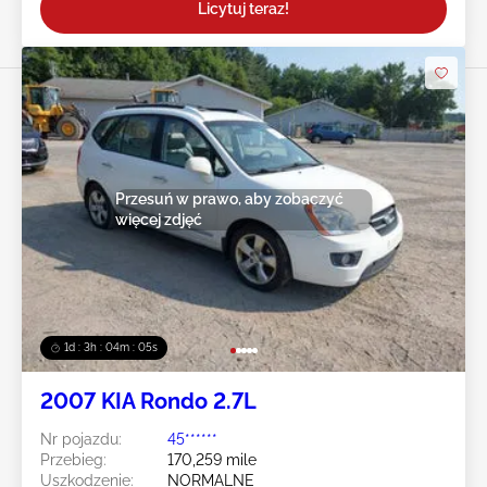
Licytuj teraz!
Przesuń w prawo, aby zobaczyć
więcej zdjęć
1d : 3h : 04m : 02s
2007 KIA Rondo 2.7L
Nr pojazdu:
45******
Przebieg:
170,259 mile
Uszkodzenie:
NORMALNE