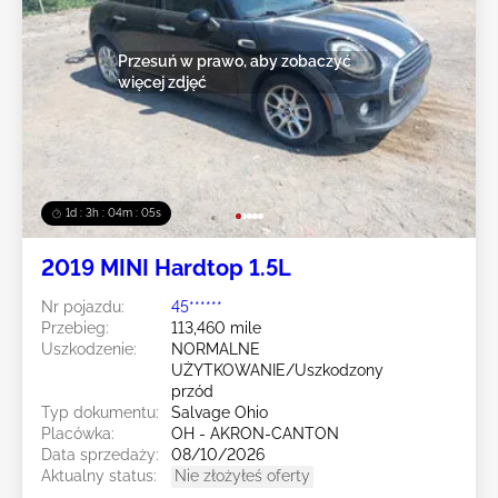
Przesuń w prawo, aby zobaczyć
więcej zdjęć
1d : 3h : 04m : 02s
2019 MINI Hardtop 1.5L
Nr pojazdu:
45******
Przebieg:
113,460 mile
Uszkodzenie:
NORMALNE
UŻYTKOWANIE/Uszkodzony
przód
Typ dokumentu:
Salvage Ohio
Placówka:
OH - AKRON-CANTON
Data sprzedaży:
08/10/2026
Aktualny status:
Nie złożyłeś oferty