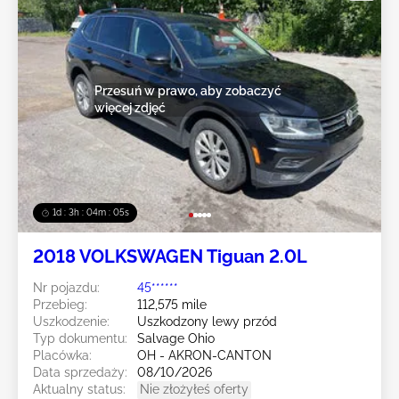
Przesuń w prawo, aby zobaczyć
więcej zdjęć
1d : 3h : 04m : 02s
2018 VOLKSWAGEN Tiguan 2.0L
Nr pojazdu:
45******
Przebieg:
112,575 mile
Uszkodzenie:
Uszkodzony lewy przód
Typ dokumentu:
Salvage Ohio
Placówka:
OH - AKRON-CANTON
Data sprzedaży:
08/10/2026
Aktualny status:
Nie złożyłeś oferty