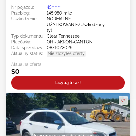
Nr pojazdu:
45******
Przebieg:
145,980 mile
Uszkodzenie:
NORMALNE
UŻYTKOWANIE/Uszkodzony
tył
Typ dokumentu:
Clear Tennessee
Placówka:
OH - AKRON-CANTON
Data sprzedaży:
08/10/2026
Aktualny status:
Nie złożyłeś oferty
Aktualna oferta:
$0
Licytuj teraz!
Przesuń w prawo, aby zobaczyć