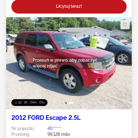
Licytuj teraz!
Przesuń w prawo, aby zobaczyć
więcej zdjęć
1d : 3h : 04m : 02s
2012 FORD Escape 2.5L
Nr pojazdu:
45******
Przebieg:
99,128 mile