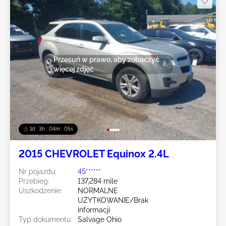
Przesuń w prawo, aby zobaczyć
więcej zdjęć
1d : 3h : 04m : 02s
2015 CHEVROLET Equinox 2.4L
Nr pojazdu:
45******
Przebieg:
137,284 mile
Uszkodzenie:
NORMALNE
UŻYTKOWANIE/Brak
informacji
Typ dokumentu:
Salvage Ohio