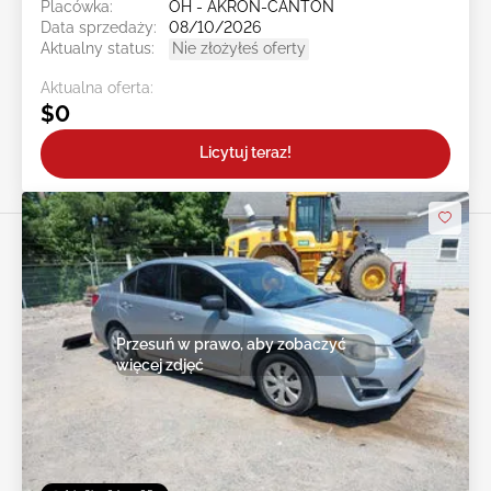
Placówka:
OH - AKRON-CANTON
Data sprzedaży:
08/10/2026
Aktualny status:
Nie złożyłeś oferty
Aktualna oferta:
$0
Licytuj teraz!
Przesuń w prawo, aby zobaczyć
więcej zdjęć