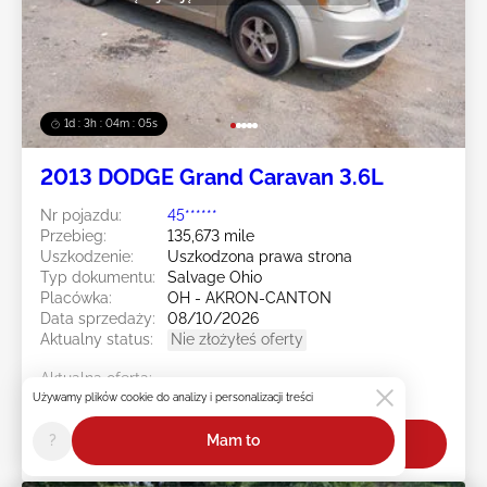
1d : 3h : 04m : 02s
2013 DODGE Grand Caravan 3.6L
Nr pojazdu:
45******
Przebieg:
135,673 mile
Uszkodzenie:
Uszkodzona prawa strona
Typ dokumentu:
Salvage Ohio
Placówka:
OH - AKRON-CANTON
Data sprzedaży:
08/10/2026
Aktualny status:
Nie złożyłeś oferty
Aktualna oferta:
$0
Używamy plików cookie do analizy i personalizacji treści
?
Mam to
Licytuj teraz!