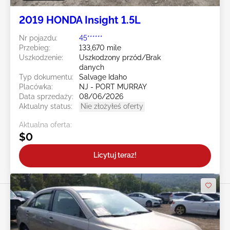
2019 HONDA Insight 1.5L
Nr pojazdu:
45******
Przebieg:
133,670 mile
Uszkodzenie:
Uszkodzony przód/Brak
danych
Typ dokumentu:
Salvage Idaho
Placówka:
NJ - PORT MURRAY
Data sprzedaży:
08/06/2026
Aktualny status:
Nie złożyłeś oferty
Aktualna oferta:
$0
Licytuj teraz!