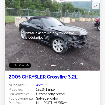
Przesuń w prawo, aby zobaczyć
więcej zdjęć
5h : 50m : 16s
2005 CHRYSLER Crossfire 3.2L
Nr pojazdu:
45******
Przebieg:
125,341 mile
Uszkodzenie:
Uszkodzony przód
Typ dokumentu:
Salvage Idaho
Placówka:
NJ - PORT MURRAY