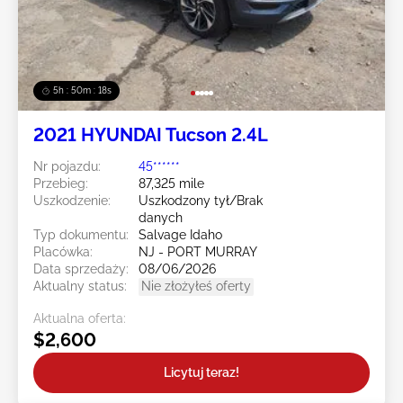
5h : 50m : 16s
2021 HYUNDAI Tucson 2.4L
Nr pojazdu:
45******
Przebieg:
87,325 mile
Uszkodzenie:
Uszkodzony tył/Brak
danych
Typ dokumentu:
Salvage Idaho
Placówka:
NJ - PORT MURRAY
Data sprzedaży:
08/06/2026
Aktualny status:
Nie złożyłeś oferty
Aktualna oferta:
$2,600
Licytuj teraz!