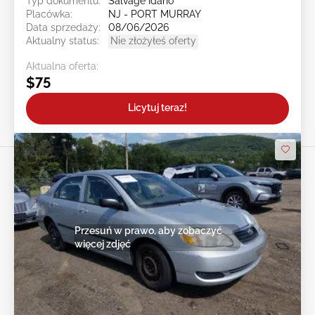
Typ dokumentu:
Salvage Idaho
Placówka:
NJ - PORT MURRAY
Data sprzedaży:
08/06/2026
Aktualny status:
Nie złożyłeś oferty
Aktualna oferta:
$75
Licytuj teraz!
Przesuń w prawo, aby zobaczyć
więcej zdjęć