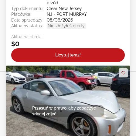
przód
Typ dokumentu:
Clear New Jersey
Placówka:
NJ - PORT MURRAY
Data sprzedaży:
08/06/2026
Aktualny status:
Nie złożyłeś oferty
Aktualna oferta:
$0
Licytuj teraz!
Przesuń w prawo, aby zobaczyć
więcej zdjęć