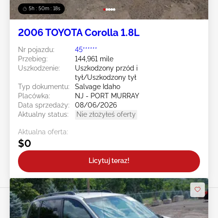
5h : 50m : 16s
2006 TOYOTA Corolla 1.8L
Nr pojazdu:
45******
Przebieg:
144,961 mile
Uszkodzenie:
Uszkodzony przód i
tył/Uszkodzony tył
Typ dokumentu:
Salvage Idaho
Placówka:
NJ - PORT MURRAY
Data sprzedaży:
08/06/2026
Aktualny status:
Nie złożyłeś oferty
Aktualna oferta:
$0
Licytuj teraz!