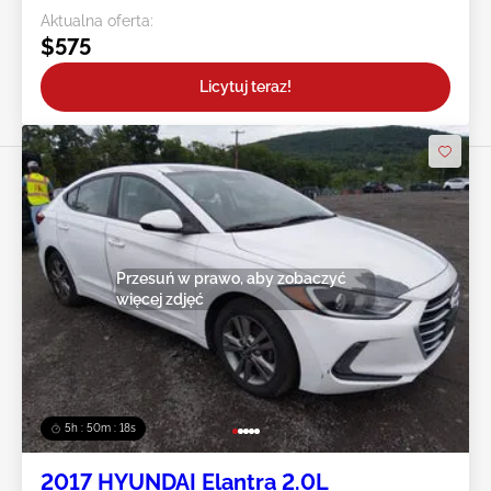
Aktualna oferta:
$575
Licytuj teraz!
Przesuń w prawo, aby zobaczyć
więcej zdjęć
5h : 50m : 16s
2017 HYUNDAI Elantra 2.0L