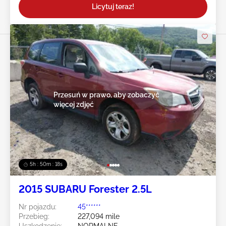
Licytuj teraz!
Przesuń w prawo, aby zobaczyć
więcej zdjęć
5h : 50m : 16s
2015 SUBARU Forester 2.5L
Nr pojazdu:
45******
Przebieg:
227,094 mile
Uszkodzenie:
NORMALNE