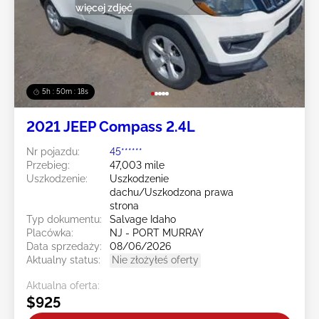
więcej zdjęć
5h : 50m : 16s
2021 JEEP Compass 2.4L
Nr pojazdu:
45******
Przebieg:
47,003 mile
Uszkodzenie:
Uszkodzenie
dachu/Uszkodzona prawa
strona
Typ dokumentu:
Salvage Idaho
Placówka:
NJ - PORT MURRAY
Data sprzedaży:
08/06/2026
Aktualny status:
Nie złożyłeś oferty
Aktualna oferta:
$925