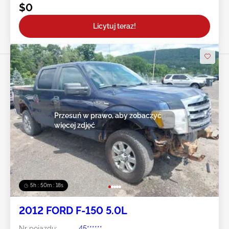
$0
Licytuj teraz!
Przesuń w prawo, aby zobaczyć
więcej zdjęć
5h : 50m : 16s
2012 FORD F-150 5.0L
Nr pojazdu:
45******