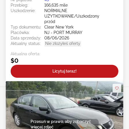
Przebieg:
166,635 mile
Uszkodzenie:
NORMALNE
UŻYTKOWANIE/Uszkodzony
przód
Typ dokumentu:
Clear New York
Placówka:
NJ - PORT MURRAY
Data sprzedaży:
08/06/2026
Aktualny status:
Nie złożyłeś oferty
Aktualna oferta:
$0
Licytuj teraz!
Przesuń w prawo, aby zobaczyć
więcej zdjęć