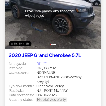
Przesuń w prawo, aby zobaczyć
więcej zdjęć
5h : 50m : 16s
2020 JEEP Grand Cherokee 5.7L
Nr pojazdu:
45******
Przebieg:
102,988 mile
Uszkodzenie:
NORMALNE
UŻYTKOWANIE/Uszkodzony
lewy tył
Typ dokumentu:
Clear New Jersey
Placówka:
NJ - PORT MURRAY
Data sprzedaży:
08/06/2026
Aktualny status:
Nie złożyłeś oferty