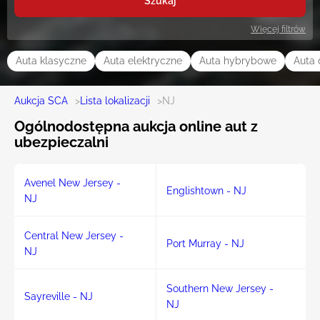
Szukaj
Więcej filtrów
Auta klasyczne
Auta elektryczne
Auta hybrybowe
Auta 
Aukcja SCA
>
Lista lokalizacji
>
NJ
Ogólnodostępna aukcja online aut z
ubezpieczalni
Avenel New Jersey -
Englishtown - NJ
NJ
Central New Jersey -
Port Murray - NJ
NJ
Southern New Jersey -
Sayreville - NJ
NJ