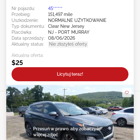
Nr pojazdu:
45******
Przebieg:
151,497 mile
Uszkodzenie:
NORMALNE UŻYTKOWANIE
Typ dokumentu:
Clear New Jersey
Placówka:
NJ - PORT MURRAY
Data sprzedaży:
08/06/2026
Aktualny status:
Nie złożyłeś oferty
Aktualna oferta:
$25
Licytuj teraz!
Przesuń w prawo, aby zobaczyć
więcej zdjęć