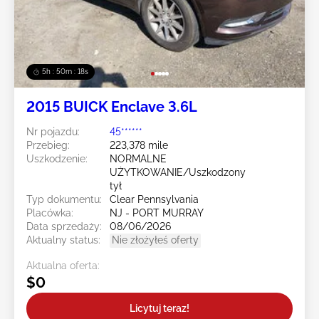
5h : 50m : 16s
2015 BUICK Enclave 3.6L
Nr pojazdu:
45******
Przebieg:
223,378 mile
Uszkodzenie:
NORMALNE
UŻYTKOWANIE/Uszkodzony
tył
Typ dokumentu:
Clear Pennsylvania
Placówka:
NJ - PORT MURRAY
Data sprzedaży:
08/06/2026
Aktualny status:
Nie złożyłeś oferty
Aktualna oferta:
$0
Licytuj teraz!