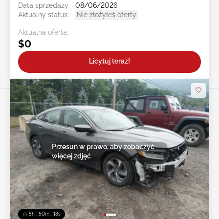
Data sprzedaży:
08/06/2026
Aktualny status:
Nie złożyłeś oferty
Aktualna oferta:
$0
Licytuj teraz!
Przesuń w prawo, aby zobaczyć
więcej zdjęć
5h : 50m : 16s