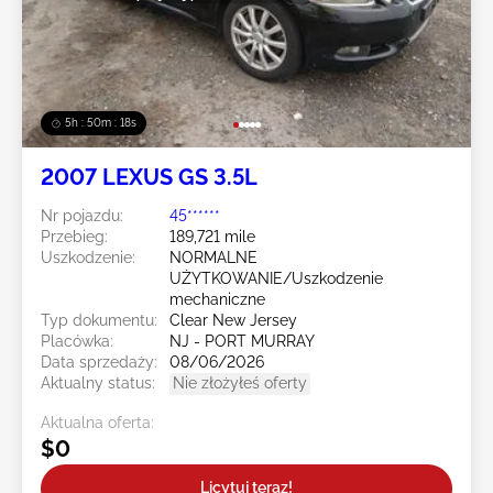
5h : 50m : 16s
2007 LEXUS GS 3.5L
Nr pojazdu:
45******
Przebieg:
189,721 mile
Uszkodzenie:
NORMALNE
UŻYTKOWANIE/Uszkodzenie
mechaniczne
Typ dokumentu:
Clear New Jersey
Placówka:
NJ - PORT MURRAY
Data sprzedaży:
08/06/2026
Aktualny status:
Nie złożyłeś oferty
Aktualna oferta:
$0
Licytuj teraz!