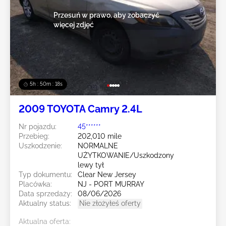
Przesuń w prawo, aby zobaczyć
więcej zdjęć
5h : 50m : 16s
2009 TOYOTA Camry 2.4L
Nr pojazdu:
45******
Przebieg:
202,010 mile
Uszkodzenie:
NORMALNE
UŻYTKOWANIE/Uszkodzony
lewy tył
Typ dokumentu:
Clear New Jersey
Placówka:
NJ - PORT MURRAY
Data sprzedaży:
08/06/2026
Aktualny status:
Nie złożyłeś oferty
Aktualna oferta: