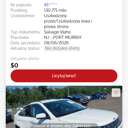
Nr pojazdu:
45******
Przebieg:
130,771 mile
Uszkodzenie:
Uszkodzony
przód/Uszkodzona lewa i
prawa strona
Typ dokumentu:
Salvage Idaho
Placówka:
NJ - PORT MURRAY
Data sprzedaży:
08/06/2026
Aktualny status:
Nie złożyłeś oferty
Aktualna oferta:
$0
Licytuj teraz!
Przesuń w prawo, aby zobaczyć