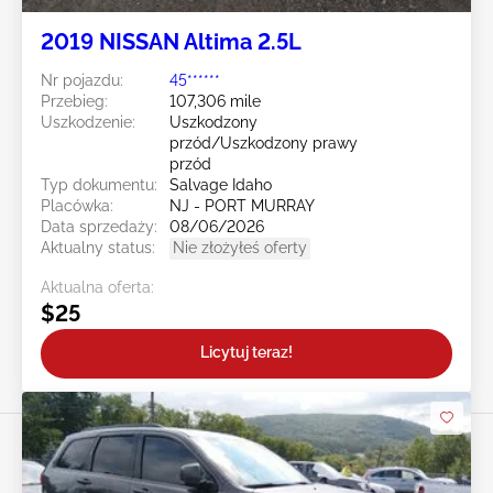
2019 NISSAN Altima 2.5L
Nr pojazdu:
45******
Przebieg:
107,306 mile
Uszkodzenie:
Uszkodzony
przód/Uszkodzony prawy
przód
Typ dokumentu:
Salvage Idaho
Placówka:
NJ - PORT MURRAY
Data sprzedaży:
08/06/2026
Aktualny status:
Nie złożyłeś oferty
Aktualna oferta:
$25
Licytuj teraz!