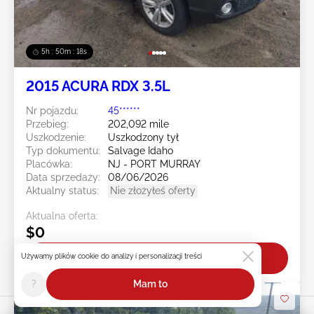
5h : 50m : 16s
2015 ACURA RDX 3.5L
Nr pojazdu:
45******
Przebieg:
202,092 mile
Uszkodzenie:
Uszkodzony tył
Typ dokumentu:
Salvage Idaho
Placówka:
NJ - PORT MURRAY
Data sprzedaży:
08/06/2026
Aktualny status:
Nie złożyłeś oferty
Aktualna oferta:
$0
Licytuj teraz!
Używamy plików cookie do analizy i personalizacji treści
?
Mam to