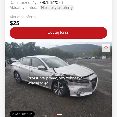
Data sprzedaży:
08/06/2026
Aktualny status:
Nie złożyłeś oferty
Aktualna oferta:
$25
Licytuj teraz!
Przesuń w prawo, aby zobaczyć
więcej zdjęć
5h : 50m : 16s