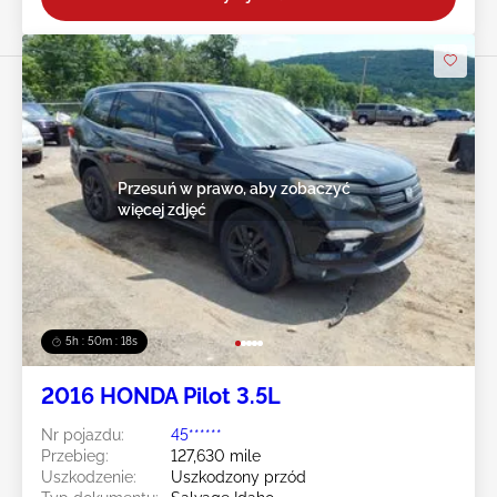
Przesuń w prawo, aby zobaczyć
więcej zdjęć
5h : 50m : 16s
2016 HONDA Pilot 3.5L
Nr pojazdu:
45******
Przebieg:
127,630 mile
Uszkodzenie:
Uszkodzony przód