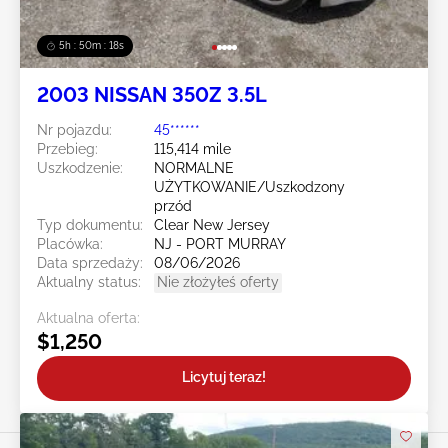
5h : 50m : 16s
2003 NISSAN 350Z 3.5L
Nr pojazdu:
45******
Przebieg:
115,414 mile
Uszkodzenie:
NORMALNE
UŻYTKOWANIE/Uszkodzony
przód
Typ dokumentu:
Clear New Jersey
Placówka:
NJ - PORT MURRAY
Data sprzedaży:
08/06/2026
Aktualny status:
Nie złożyłeś oferty
Aktualna oferta:
$1,250
Licytuj teraz!