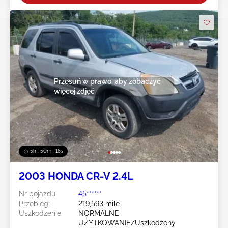
Przesuń w prawo, aby zobaczyć
więcej zdjęć
5h : 50m : 16s
2003 HONDA CR-V 2.4L
Nr pojazdu:
45******
Przebieg:
219,593 mile
Uszkodzenie:
NORMALNE
UŻYTKOWANIE/Uszkodzony