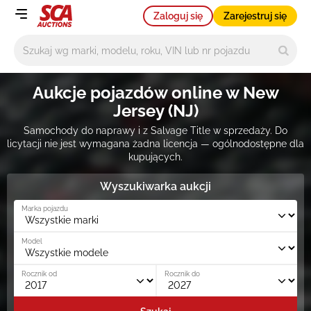
Zaloguj się
Zarejestruj się
Główne wyszukiwanie
Aukcje pojazdów online w New
Jersey (NJ)
Samochody do naprawy i z Salvage Title w sprzedaży. Do
licytacji nie jest wymagana żadna licencja — ogólnodostępne dla
kupujących.
Wyszukiwarka aukcji
Marka pojazdu
Model
Rocznik od
Rocznik do