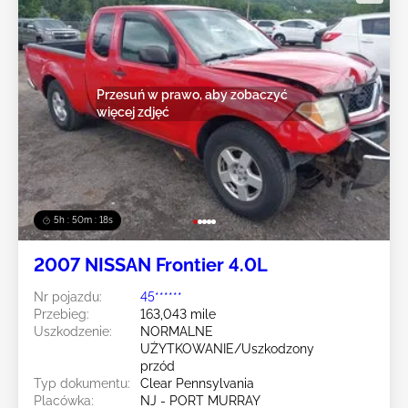
Przesuń w prawo, aby zobaczyć
więcej zdjęć
5h : 50m : 16s
2007 NISSAN Frontier 4.0L
Nr pojazdu:
45******
Przebieg:
163,043 mile
Uszkodzenie:
NORMALNE
UŻYTKOWANIE/Uszkodzony
przód
Typ dokumentu:
Clear Pennsylvania
Placówka:
NJ - PORT MURRAY