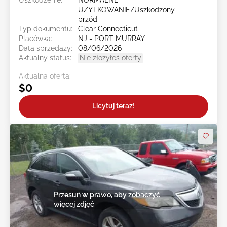
UŻYTKOWANIE/Uszkodzony
przód
Typ dokumentu:
Clear Connecticut
Placówka:
NJ - PORT MURRAY
Data sprzedaży:
08/06/2026
Aktualny status:
Nie złożyłeś oferty
Aktualna oferta:
$0
Licytuj teraz!
Przesuń w prawo, aby zobaczyć
więcej zdjęć