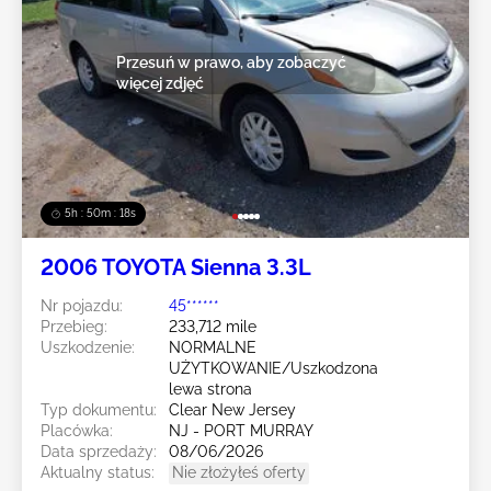
Przesuń w prawo, aby zobaczyć
więcej zdjęć
5h : 50m : 16s
2006 TOYOTA Sienna 3.3L
Nr pojazdu:
45******
Przebieg:
233,712 mile
Uszkodzenie:
NORMALNE
UŻYTKOWANIE/Uszkodzona
lewa strona
Typ dokumentu:
Clear New Jersey
Placówka:
NJ - PORT MURRAY
Data sprzedaży:
08/06/2026
Aktualny status:
Nie złożyłeś oferty