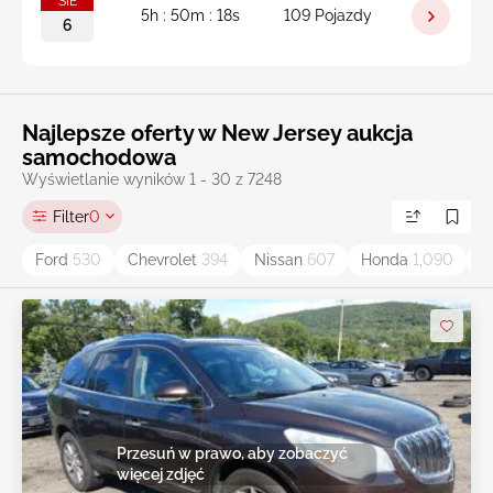
SIE
5h : 50m : 16s
109 Pojazdy
6
Najlepsze oferty w New Jersey aukcja
samochodowa
Wyświetlanie wyników 1 - 30 z 7248
Filter
0
Ford
530
Chevrolet
394
Nissan
607
Honda
1,090
D
Przesuń w prawo, aby zobaczyć
więcej zdjęć