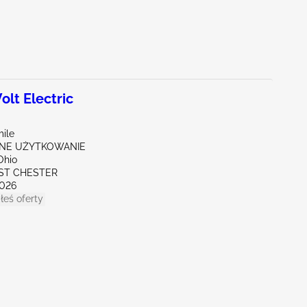
lt Electric
mile
NE UŻYTKOWANIE
Ohio
ST CHESTER
026
łeś oferty