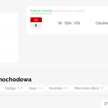
Aukcje dzisiaj
Nadchodzące aukcje
SIE
5h : 52m : 06s
Cincinn
6
samochodowa
Dodge
305
Jeep
453
Hyundai
485
Mercedes-Benz
97