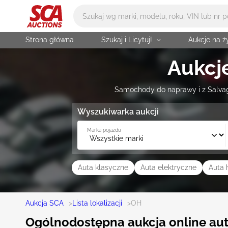
Główne wyszukiwanie
Strona główna
Szukaj i Licytuj!
Aukcje na 
Aukcj
Samochody do naprawy i z Salvage
Wyszukiwarka aukcji
Marka pojazdu
Auta klasyczne
Auta elektryczne
Auta
Aukcja SCA
>
Lista lokalizacji
>
OH
Ogólnodostępna aukcja online aut