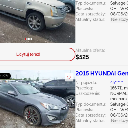
Typ dokumentu:
Salvage 
Placówka:
OH - WE
Data sprzedaży:
08/06/2
Aktualny status:
Nie złoży
Aktualna oferta:
Licytuj teraz!
$525
2015 HYUNDAI Gen
m : 06s
Nr pojazdu:
45******
Przebieg:
166,711 m
Uszkodzenie:
NORMALN
mechani
Typ dokumentu:
Salvage 
Placówka:
OH - WE
Data sprzedaży:
08/06/2
Aktualny status:
Nie złoży