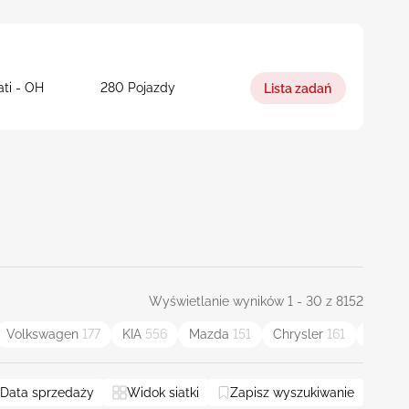
ati - OH
280 Pojazdy
Lista zadań
Wyświetlanie wyników 1 - 30 z 8152
Volkswagen
177
KIA
556
Mazda
151
Chrysler
161
Subar
Data sprzedaży
Widok siatki
Zapisz wyszukiwanie