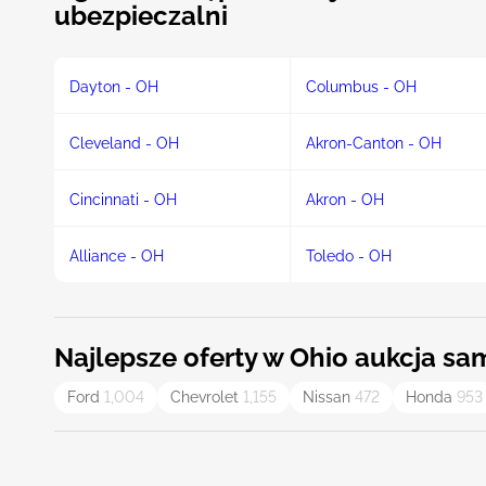
ubezpieczalni
Dayton - OH
Columbus - OH
Cleveland - OH
Akron-Canton - OH
Cincinnati - OH
Akron - OH
Alliance - OH
Toledo - OH
Najlepsze oferty w Ohio aukcja 
Ford
1,004
Chevrolet
1,155
Nissan
472
Honda
953