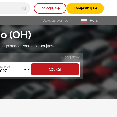
Zaloguj się
Zarejestruj się
Uzyskaj pomoc
Polish
selected
o (OH)
 — ogólnodostępne dla kupujących.
Więcej filtrów
cznik do
Szukaj