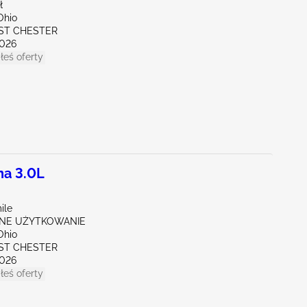
ł
Ohio
ST CHESTER
026
łeś oferty
na 3.0L
ile
NE UŻYTKOWANIE
Ohio
ST CHESTER
026
łeś oferty