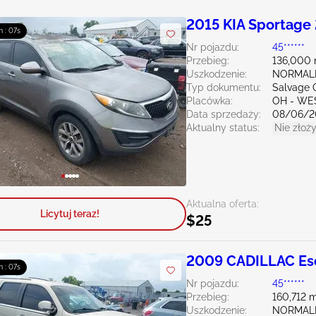
2015 KIA Sportage 
m : 06s
Nr pojazdu:
45******
Przebieg:
136,000 
Uszkodzenie:
NORMAL
Typ dokumentu:
Salvage 
Placówka:
OH - WE
Data sprzedaży:
08/06/2
Aktualny status:
Nie złoży
Aktualna oferta:
Licytuj teraz!
$25
2009 CADILLAC Esc
m : 06s
Nr pojazdu:
45******
Przebieg:
160,712 m
Uszkodzenie:
NORMAL