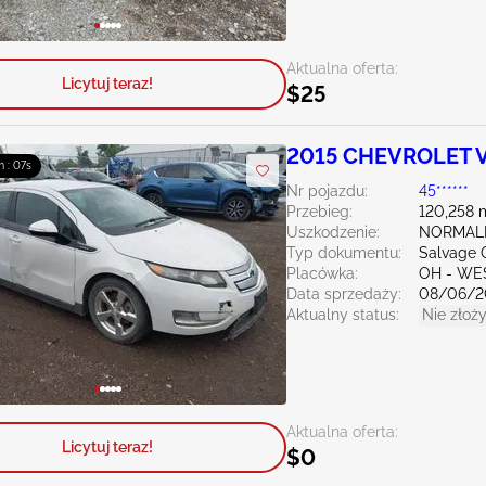
Aktualna oferta:
Licytuj teraz!
$25
2015 CHEVROLET Vo
m : 06s
Nr pojazdu:
45******
Przebieg:
120,258 
Uszkodzenie:
NORMAL
Typ dokumentu:
Salvage 
Placówka:
OH - WE
Data sprzedaży:
08/06/2
Aktualny status:
Nie złoży
Aktualna oferta:
Licytuj teraz!
$0