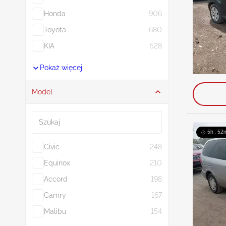
Honda
906
Toyota
680
KIA
528
Pokaż więcej
Model
Szukaj
5h : 52
Civic
248
Equinox
210
Accord
198
Camry
167
Malibu
154