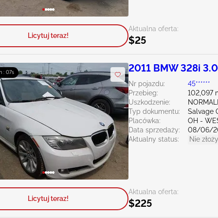
Aktualna oferta:
Licytuj teraz!
$25
2011 BMW 328i 3.
m : 06s
Nr pojazdu:
45******
Przebieg:
102,097 
Uszkodzenie:
NORMAL
Typ dokumentu:
Salvage 
Placówka:
OH - WE
Data sprzedaży:
08/06/2
Aktualny status:
Nie złoży
Aktualna oferta:
Licytuj teraz!
$225