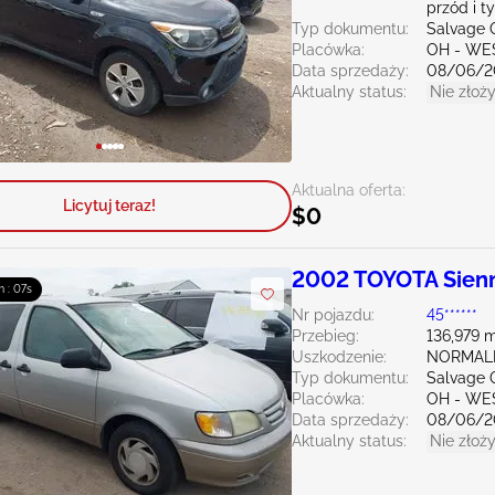
przód i ty
Typ dokumentu:
Salvage 
Placówka:
OH - WE
Data sprzedaży:
08/06/2
Aktualny status:
Nie złoży
Aktualna oferta:
Licytuj teraz!
$0
2002 TOYOTA Sien
m : 06s
Nr pojazdu:
45******
Przebieg:
136,979 m
Uszkodzenie:
NORMAL
Typ dokumentu:
Salvage 
Placówka:
OH - WE
Data sprzedaży:
08/06/2
Aktualny status:
Nie złoży