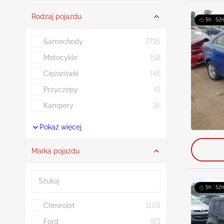
Rodzaj pojazdu
5h : 52
Samochody
7735
Motocykle
168
Ciężarówki
146
Przyczepy
41
Kampery
36
Pokaż więcej
Marka pojazdu
Szukaj
5h : 52
Chevrolet
1105
Ford
971