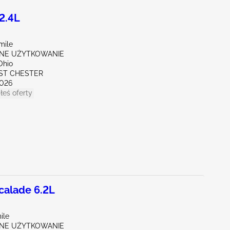
2.4L
mile
NE UŻYTKOWANIE
Ohio
ST CHESTER
026
łeś oferty
alade 6.2L
ile
NE UŻYTKOWANIE