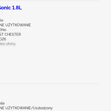
onic 1.8L
le
NE UŻYTKOWANIE
Ohio
ST CHESTER
026
łeś oferty
ile
NE UŻYTKOWANIE/Uszkodzony