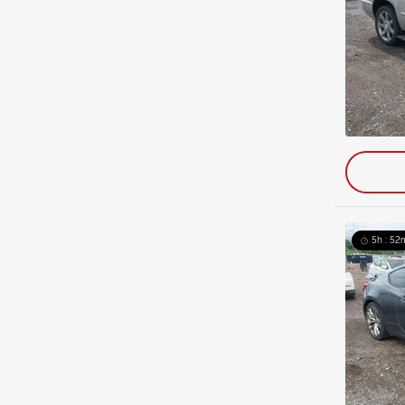
5h : 52