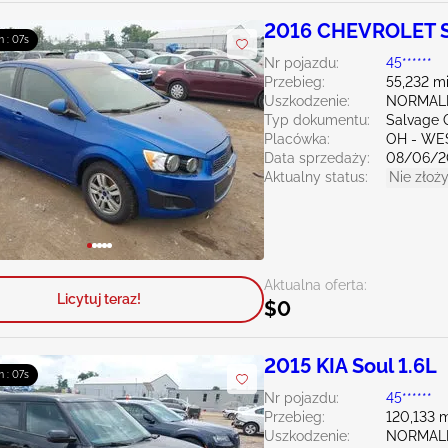
2016 CHEVROLET S
m : 06s
Nr pojazdu:
45******
Przebieg:
55,232 mi
Uszkodzenie:
NORMAL
Typ dokumentu:
Salvage 
Placówka:
OH - WE
Data sprzedaży:
08/06/2
Aktualny status:
Nie złoży
Aktualna oferta:
Licytuj teraz!
$0
2015 KIA Soul 1.6L
m : 06s
Nr pojazdu:
45******
Przebieg:
120,133 m
Uszkodzenie:
NORMAL