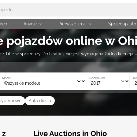
żywo
Aukcje
Pierwsze kroki
Sprzedaj auto
e pojazdów online w Ohi
 Title w sprzedaży. Do licytacji nie jest wymagana żadna licencja
Model
Rocznik od
Ro
 hybrybowe
Auta diesla
 z
Live Auctions in Ohio