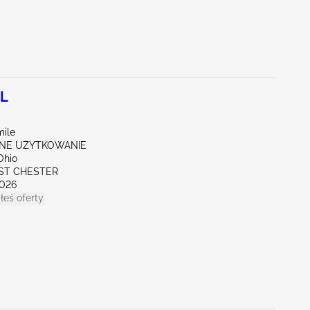
0L
mile
NE UŻYTKOWANIE
Ohio
ST CHESTER
026
łeś oferty