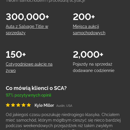
Twoim samochodem i procedurą licytacji!
300,000+
200+
Auta z Salvage Title w
Miejsca aukcji
sprzedaży
samochodowych
150+
2,000+
Cotygodniowe aukcje na
Pojazdy na sprzedaż
żywo
dodawane codziennie
Co mówią klienci o SCA?
97% pozytywnych opinii
Kyle Miller
Austin, USA
Od jakiegoś czasu poszukuję niedrogiego klasyka. Chciałem
mieć samochód, którym mógłbym cieszyć się nieco bardziej
podczas weekendowych przejażdżek niż takim zwykłym