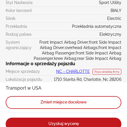
Styl Nadwozia
Sport Utility
Kolor karoserii
BIAŁY
Silnik
Electric
Przekładnia
Przekładnia automatyczna
Rodzaj paliwa
Elektryczny
System
Front Impact Airbag Driver;front Side Impact
ograniczający
Airbag Driver;overhead Airbags;front Impact
Airbag Passenger;front Side Impact Airbag
Passenger;knee Airbag;rear Side Impact Airbag
Informacje o sprzedaży pojazdu
Miejsce sprzedaży
NC - CHARLOTTE
Poza siedzibą firmy
Lokalizacja pojazdu
1710 Starita Rd, Charlotte, Nc 28206
Transport w USA
Zmień miejsce docelowe
Uzyskaj wycenę