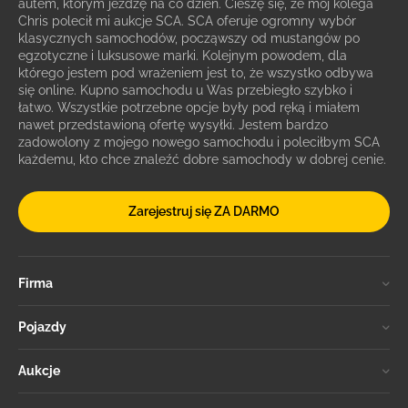
autem, którym jeżdżę na co dzień. Cieszę się, że mój kolega
Chris polecił mi aukcje SCA. SCA oferuje ogromny wybór
klasycznych samochodów, począwszy od mustangów po
egzotyczne i luksusowe marki. Kolejnym powodem, dla
którego jestem pod wrażeniem jest to, że wszystko odbywa
się online. Kupno samochodu u Was przebiegło szybko i
łatwo. Wszystkie potrzebne opcje były pod ręką i miałem
nawet przedstawioną ofertę wysyłki. Jestem bardzo
zadowolony z mojego nowego samochodu i poleciłbym SCA
każdemu, kto chce znaleźć dobre samochody w dobrej cenie.
Zarejestruj się ZA DARMO
Firma
Pojazdy
Aukcje