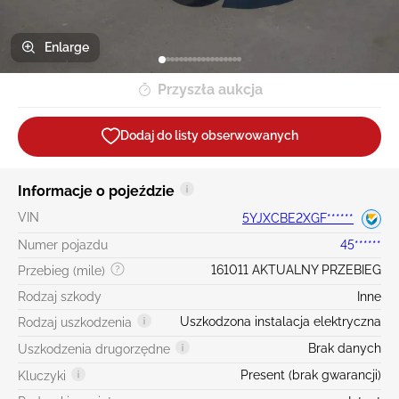
Enlarge
Przyszła aukcja
Dodaj do listy obserwowanych
Informacje o pojeździe
VIN
5YJXCBE2XGF******
Numer pojazdu
45******
161011 AKTUALNY PRZEBIEG
Przebieg (mile)
Rodzaj szkody
Inne
Uszkodzona instalacja elektryczna
Rodzaj uszkodzenia
Brak danych
Uszkodzenia drugorzędne
Present (brak gwarancji)
Kluczyki