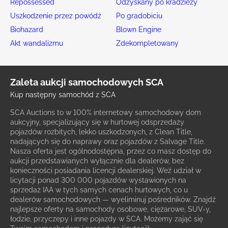
Repossessed
Odzyskany po kradzieży
Uszkodzenie przez powódź
Po gradobiciu
Biohazard
Blown Engine
Akt wandalizmu
Zdekompletowany
Zaleta aukcji samochodowych SCA
Kup następny samochód z SCA
SCA Auctions to w 100% internetowy samochodowy dom
aukcyjny, specjalizujący się w hurtowej odsprzedaży
pojazdów rozbitych, lekko uszkodzonych, z Clean Title,
nadających się do naprawy oraz pojazdów z Salvage Title.
Nasza oferta jest ogólnodostępna, przez co masz dostęp do
aukcji przedstawianych wyłącznie dla dealerów, bez
konieczności posiadania licencji dealerskiej. Weź udział w
licytacji ponad 300 000 pojazdów wystawionych na
sprzedaż IAA w tych samych cenach hurtowych, co u
dealerów samochodowych — wyeliminuj pośredników. Znajdź
najlepsze oferty na samochody osobowe, ciężarowe, SUV-y,
łodzie, przyczepy i inne pojazdy w SCA. Możemy zająć się