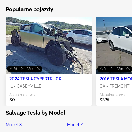
Popularne pojazdy
3d : 10h : 33m : 19s
2d : 12h : 33m : 19s
2024 TESLA CYBERTRUCK
2016 TESLA MO
IL - CASEYVILLE
CA - FREMONT
Aktualna stawka:
Aktualna stawka:
$0
$325
Salvage Tesla by Model
Model 3
Model Y