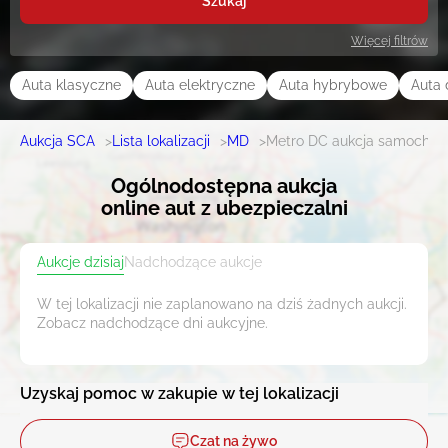
Szukaj
Więcej filtrów
Auta klasyczne
Auta elektryczne
Auta hybrybowe
Auta 
Aukcja SCA
>
Lista lokalizacji
>
MD
>
Metro DC aukcja samocho
Ogólnodostępna aukcja
online aut z ubezpieczalni
Aukcje dzisiaj
Nadchodzące aukcje
W tej lokalizacji nie zaplanowano na dziś żadnych aukcji.
Zobacz nadchodzące dni aukcyjne.
Uzyskaj pomoc w zakupie w tej lokalizacji
Czat na żywo