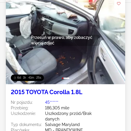
Przesuń w prawo, aby zobaczyć
więcej zdjęć
6d : 1h : 41m : 23s
2015 TOYOTA Corolla 1.8L
Nr pojazdu:
45******
Przebieg:
186,305 mile
Uszkodzenie:
Uszkodzony przód/Brak
danych
Typ dokumentu:
Salvage Maryland
Placówka:
MD - BRANDYWINE