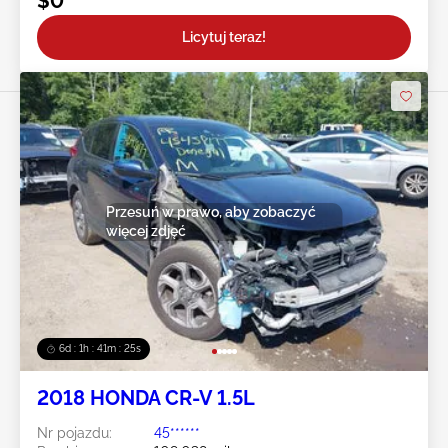
$0
Licytuj teraz!
Przesuń w prawo, aby zobaczyć
więcej zdjęć
6d : 1h : 41m : 23s
2018 HONDA CR-V 1.5L
Nr pojazdu:
45******