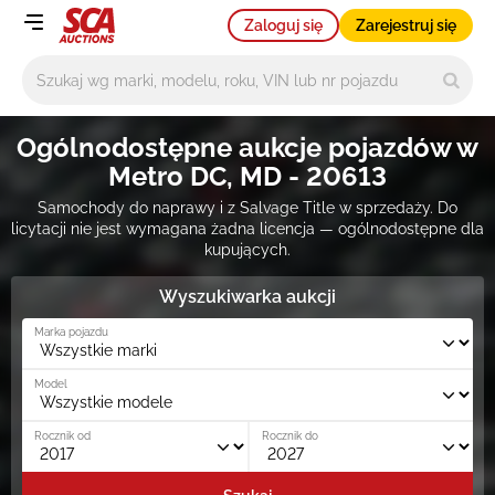
Zaloguj się
Zarejestruj się
Główne wyszukiwanie
Ogólnodostępne aukcje pojazdów w
Metro DC, MD - 20613
Samochody do naprawy i z Salvage Title w sprzedaży. Do
licytacji nie jest wymagana żadna licencja — ogólnodostępne dla
kupujących.
Wyszukiwarka aukcji
Marka pojazdu
Model
Rocznik od
Rocznik do