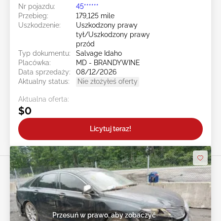
Nr pojazdu:
45******
Przebieg:
179,125 mile
Uszkodzenie:
Uszkodzony prawy
tył/Uszkodzony prawy
przód
Typ dokumentu:
Salvage Idaho
Placówka:
MD - BRANDYWINE
Data sprzedaży:
08/12/2026
Aktualny status:
Nie złożyłeś oferty
Aktualna oferta:
$0
Licytuj teraz!
Przesuń w prawo, aby zobaczyć