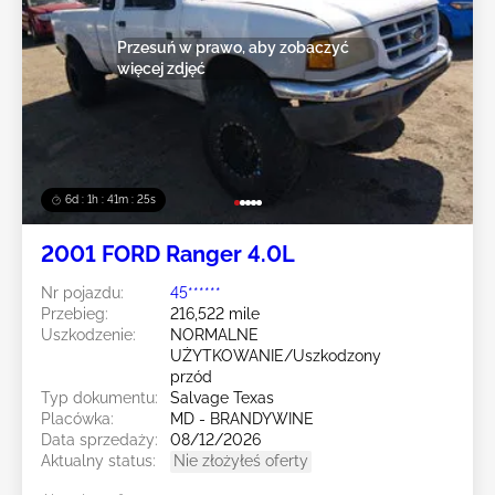
Przesuń w prawo, aby zobaczyć
więcej zdjęć
6d : 1h : 41m : 23s
2001 FORD Ranger 4.0L
Nr pojazdu:
45******
Przebieg:
216,522 mile
Uszkodzenie:
NORMALNE
UŻYTKOWANIE/Uszkodzony
przód
Typ dokumentu:
Salvage Texas
Placówka:
MD - BRANDYWINE
Data sprzedaży:
08/12/2026
Aktualny status:
Nie złożyłeś oferty