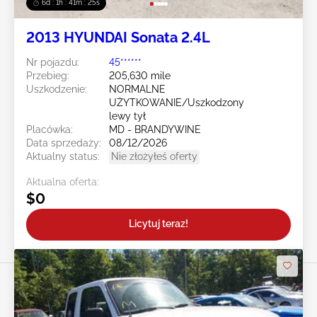
6d : 1h : 41m : 23s
2013 HYUNDAI Sonata 2.4L
Nr pojazdu:
45******
Przebieg:
205,630 mile
Uszkodzenie:
NORMALNE
UŻYTKOWANIE/Uszkodzony
lewy tył
Placówka:
MD - BRANDYWINE
Data sprzedaży:
08/12/2026
Aktualny status:
Nie złożyłeś oferty
Aktualna oferta:
$0
Licytuj teraz!