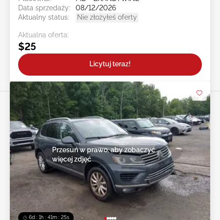
Data sprzedaży:
08/12/2026
Aktualny status:
Nie złożyłeś oferty
Aktualna oferta:
$25
Licytuj teraz!
Przesuń w prawo, aby zobaczyć
więcej zdjęć
6d : 1h : 41m : 23s