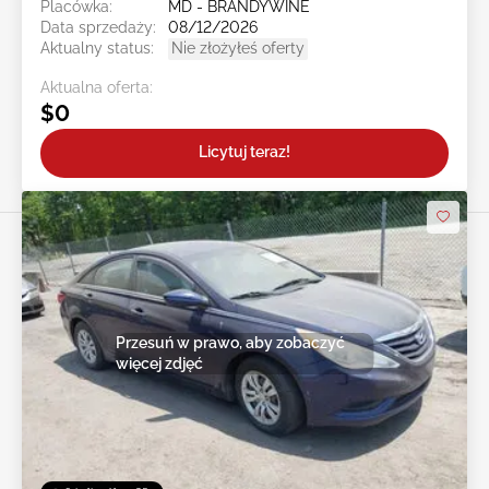
Placówka:
MD - BRANDYWINE
Data sprzedaży:
08/12/2026
Aktualny status:
Nie złożyłeś oferty
Aktualna oferta:
$0
Licytuj teraz!
Przesuń w prawo, aby zobaczyć
więcej zdjęć