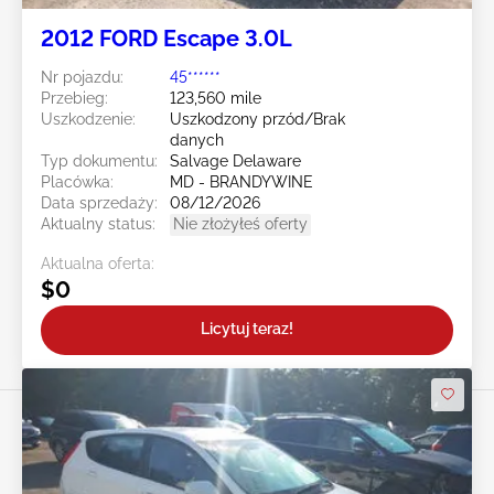
2012 FORD Escape 3.0L
Nr pojazdu:
45******
Przebieg:
123,560 mile
Uszkodzenie:
Uszkodzony przód/Brak
danych
Typ dokumentu:
Salvage Delaware
Placówka:
MD - BRANDYWINE
Data sprzedaży:
08/12/2026
Aktualny status:
Nie złożyłeś oferty
Aktualna oferta:
$0
Licytuj teraz!