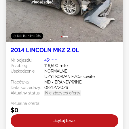
więcej zdjęć
6d : 1h : 41m : 23s
2014 LINCOLN MKZ 2.0L
Nr pojazdu:
45******
Przebieg:
116,590 mile
Uszkodzenie:
NORMALNE
UŻYTKOWANIE/Całkowite
Placówka:
MD - BRANDYWINE
Data sprzedaży:
08/12/2026
Aktualny status:
Nie złożyłeś oferty
Aktualna oferta:
$0
Licytuj teraz!