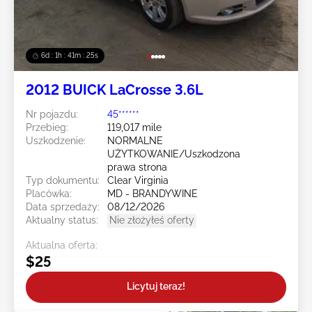
6d : 1h : 41m : 23s
2012 BUICK LaCrosse 3.6L
Nr pojazdu:
45******
Przebieg:
119,017 mile
Uszkodzenie:
NORMALNE
UŻYTKOWANIE/Uszkodzona
prawa strona
Typ dokumentu:
Clear Virginia
Placówka:
MD - BRANDYWINE
Data sprzedaży:
08/12/2026
Aktualny status:
Nie złożyłeś oferty
Aktualna oferta:
$25
Licytuj teraz!