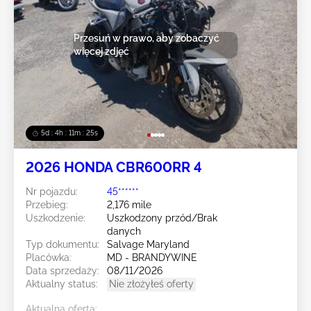
Przesuń w prawo, aby zobaczyć
więcej zdjęć
5d : 4h : 11m : 23s
2026 HONDA CBR600RR 4
Nr pojazdu:
45******
Przebieg:
2,176 mile
Uszkodzenie:
Uszkodzony przód/Brak
danych
Typ dokumentu:
Salvage Maryland
Placówka:
MD - BRANDYWINE
Data sprzedaży:
08/11/2026
Aktualny status:
Nie złożyłeś oferty
Aktualna oferta: