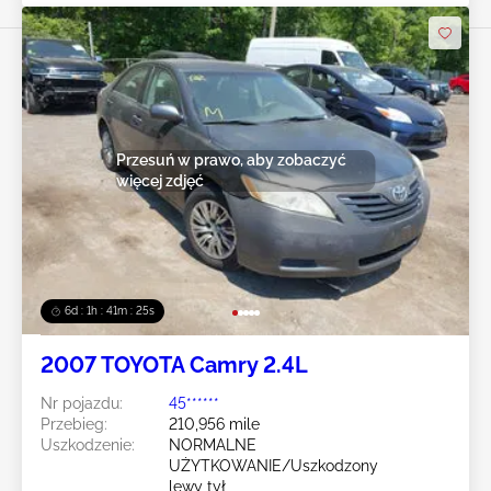
Przesuń w prawo, aby zobaczyć
więcej zdjęć
6d : 1h : 41m : 23s
2007 TOYOTA Camry 2.4L
Nr pojazdu:
45******
Przebieg:
210,956 mile
Uszkodzenie:
NORMALNE
UŻYTKOWANIE/Uszkodzony
lewy tył