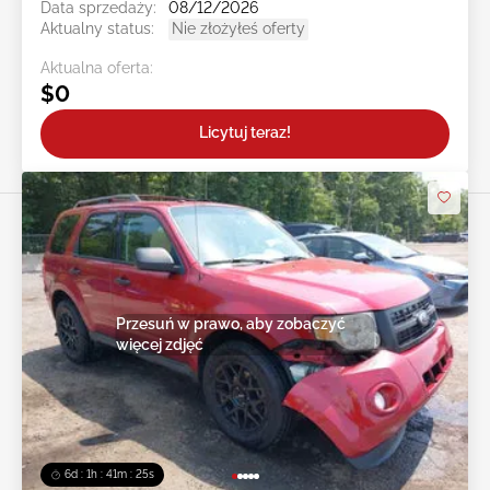
Data sprzedaży:
08/12/2026
Aktualny status:
Nie złożyłeś oferty
Aktualna oferta:
$0
Licytuj teraz!
Przesuń w prawo, aby zobaczyć
więcej zdjęć
6d : 1h : 41m : 23s