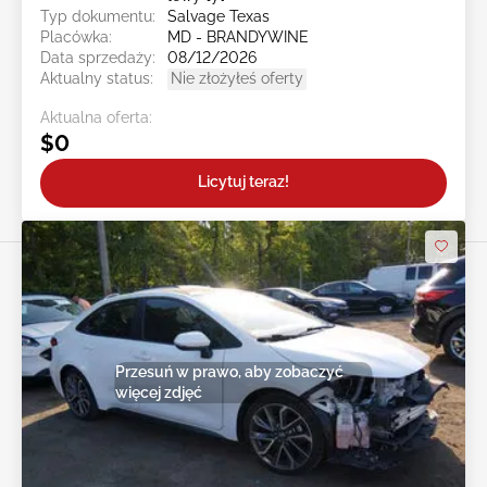
Typ dokumentu:
Salvage Texas
Placówka:
MD - BRANDYWINE
Data sprzedaży:
08/12/2026
Aktualny status:
Nie złożyłeś oferty
Aktualna oferta:
$0
Licytuj teraz!
Przesuń w prawo, aby zobaczyć
więcej zdjęć