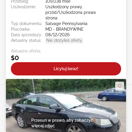
Przebieg:
109,038 mile
Uszkodzenie:
Uszkodzony prawy
przód/Uszkodzona prawa
strona
Typ dokumentu:
Salvage Pennsylvania
Placówka:
MD - BRANDYWINE
Data sprzedaży:
08/12/2026
Aktualny status:
Nie złożyłeś oferty
Aktualna oferta:
$0
Licytuj teraz!
Przesuń w prawo, aby zobaczyć
więcej zdjęć