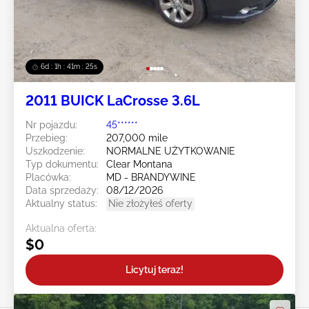
6d : 1h : 41m : 23s
2011 BUICK LaCrosse 3.6L
Nr pojazdu:
45******
Przebieg:
207,000 mile
Uszkodzenie:
NORMALNE UŻYTKOWANIE
Typ dokumentu:
Clear Montana
Placówka:
MD - BRANDYWINE
Data sprzedaży:
08/12/2026
Aktualny status:
Nie złożyłeś oferty
Aktualna oferta:
$0
Licytuj teraz!