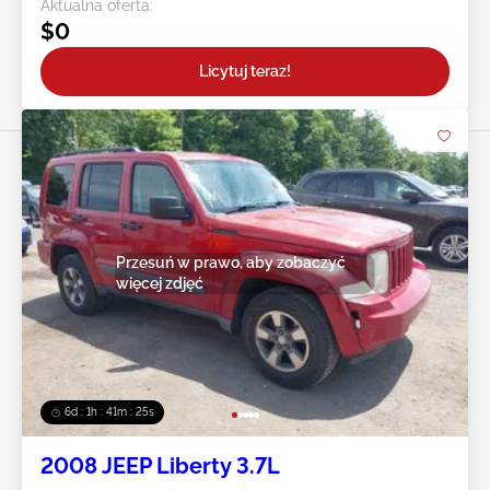
Aktualna oferta:
$0
Licytuj teraz!
Przesuń w prawo, aby zobaczyć
więcej zdjęć
6d : 1h : 41m : 23s
2008 JEEP Liberty 3.7L