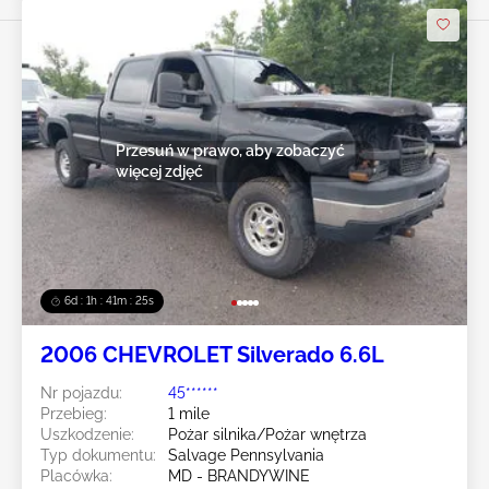
Przesuń w prawo, aby zobaczyć
więcej zdjęć
6d : 1h : 41m : 23s
2006 CHEVROLET Silverado 6.6L
Nr pojazdu:
45******
Przebieg:
1 mile
Uszkodzenie:
Pożar silnika/Pożar wnętrza
Typ dokumentu:
Salvage Pennsylvania
Placówka:
MD - BRANDYWINE