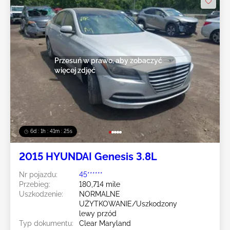
Przesuń w prawo, aby zobaczyć
więcej zdjęć
6d : 1h : 41m : 23s
2015 HYUNDAI Genesis 3.8L
Nr pojazdu:
45******
Przebieg:
180,714 mile
Uszkodzenie:
NORMALNE
UŻYTKOWANIE/Uszkodzony
lewy przód
Typ dokumentu:
Clear Maryland