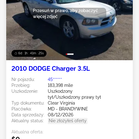
Przesuń w prawo, aby zobaczyć
więcej zdjęć
6d : 1h : 41m : 23s
2010 DODGE Charger 3.5L
Nr pojazdu:
45******
Przebieg:
183,398 mile
Uszkodzenie:
Uszkodzony
tył/Uszkodzony prawy tył
Typ dokumentu:
Clear Virginia
Placówka:
MD - BRANDYWINE
Data sprzedaży:
08/12/2026
Aktualny status:
Nie złożyłeś oferty
Aktualna oferta: