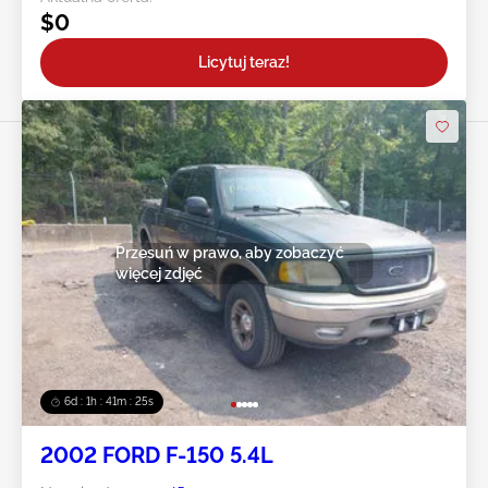
$0
Licytuj teraz!
Przesuń w prawo, aby zobaczyć
więcej zdjęć
6d : 1h : 41m : 23s
2002 FORD F-150 5.4L