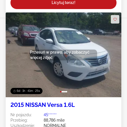
Licytuj teraz!
Przesuń w prawo, aby zobaczyć
więcej zdjęć
6d : 1h : 41m : 23s
2015 NISSAN Versa 1.6L
Nr pojazdu:
45******
Przebieg:
88,786 mile
Uszkodzenie:
NORMALNE