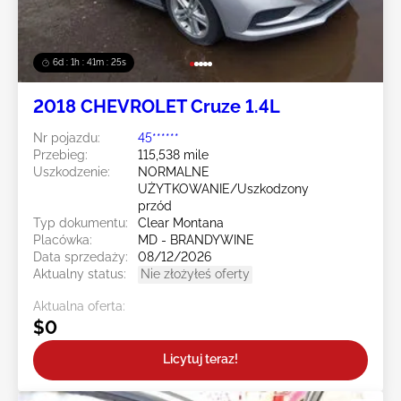
6d : 1h : 41m : 23s
2018 CHEVROLET Cruze 1.4L
Nr pojazdu:
45******
Przebieg:
115,538 mile
Uszkodzenie:
NORMALNE
UŻYTKOWANIE/Uszkodzony
przód
Typ dokumentu:
Clear Montana
Placówka:
MD - BRANDYWINE
Data sprzedaży:
08/12/2026
Aktualny status:
Nie złożyłeś oferty
Aktualna oferta:
$0
Licytuj teraz!