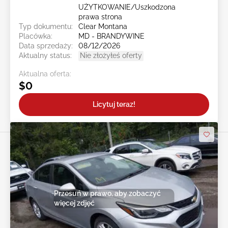
UŻYTKOWANIE/Uszkodzona
prawa strona
Typ dokumentu:
Clear Montana
Placówka:
MD - BRANDYWINE
Data sprzedaży:
08/12/2026
Aktualny status:
Nie złożyłeś oferty
Aktualna oferta:
$0
Licytuj teraz!
Przesuń w prawo, aby zobaczyć
więcej zdjęć