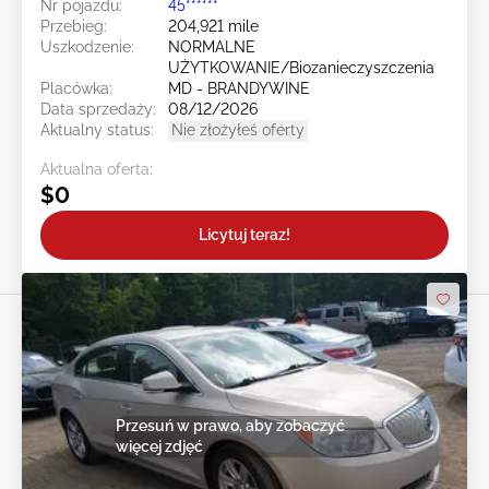
Nr pojazdu:
45******
Przebieg:
204,921 mile
Uszkodzenie:
NORMALNE
UŻYTKOWANIE/Biozanieczyszczenia
Placówka:
MD - BRANDYWINE
Data sprzedaży:
08/12/2026
Aktualny status:
Nie złożyłeś oferty
Aktualna oferta:
$0
Licytuj teraz!
Przesuń w prawo, aby zobaczyć
więcej zdjęć