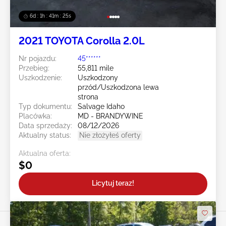
6d : 1h : 41m : 23s
2021 TOYOTA Corolla 2.0L
Nr pojazdu:
45******
Przebieg:
55,811 mile
Uszkodzenie:
Uszkodzony
przód/Uszkodzona lewa
strona
Typ dokumentu:
Salvage Idaho
Placówka:
MD - BRANDYWINE
Data sprzedaży:
08/12/2026
Aktualny status:
Nie złożyłeś oferty
Aktualna oferta:
$0
Licytuj teraz!