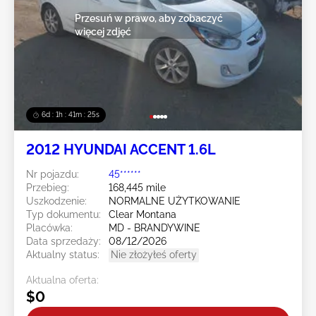
Przesuń w prawo, aby zobaczyć
więcej zdjęć
6d : 1h : 41m : 23s
2012 HYUNDAI ACCENT 1.6L
Nr pojazdu:
45******
Przebieg:
168,445 mile
Uszkodzenie:
NORMALNE UŻYTKOWANIE
Typ dokumentu:
Clear Montana
Placówka:
MD - BRANDYWINE
Data sprzedaży:
08/12/2026
Aktualny status:
Nie złożyłeś oferty
Aktualna oferta:
$0