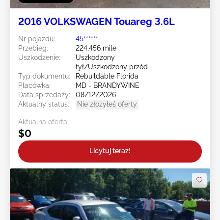
2016 VOLKSWAGEN Touareg 3.6L
Nr pojazdu:
45******
Przebieg:
224,456 mile
Uszkodzenie:
Uszkodzony
tył/Uszkodzony przód
Typ dokumentu:
Rebuildable Florida
Placówka:
MD - BRANDYWINE
Data sprzedaży:
08/12/2026
Aktualny status:
Nie złożyłeś oferty
Aktualna oferta:
$0
Licytuj teraz!