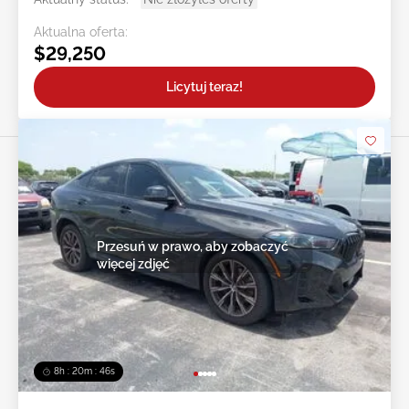
Aktualna oferta:
$29,250
Licytuj teraz!
Przesuń w prawo, aby zobaczyć
więcej zdjęć
8h : 20m : 43s