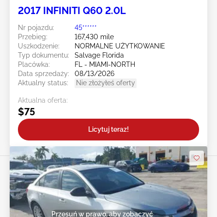
2017 INFINITI Q60 2.0L
Nr pojazdu:
45******
Przebieg:
167,430 mile
Uszkodzenie:
NORMALNE UŻYTKOWANIE
Typ dokumentu:
Salvage Florida
Placówka:
FL - MIAMI-NORTH
Data sprzedaży:
08/13/2026
Aktualny status:
Nie złożyłeś oferty
Aktualna oferta:
$75
Licytuj teraz!
Przesuń w prawo, aby zobaczyć