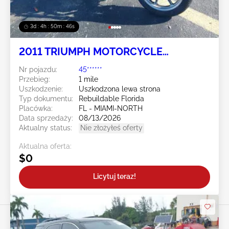
3d : 4h : 50m : 43s
2011 TRIUMPH MOTORCYCLE
Bonneville 2
Nr pojazdu:
45******
Przebieg:
1 mile
Uszkodzenie:
Uszkodzona lewa strona
Typ dokumentu:
Rebuildable Florida
Placówka:
FL - MIAMI-NORTH
Data sprzedaży:
08/13/2026
Aktualny status:
Nie złożyłeś oferty
Aktualna oferta:
$0
Licytuj teraz!