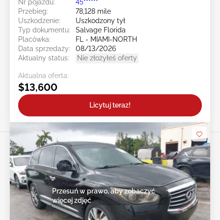
Nr pojazdu:
45******
Przebieg:
78,128 mile
Uszkodzenie:
Uszkodzony tył
Typ dokumentu:
Salvage Florida
Placówka:
FL - MIAMI-NORTH
Data sprzedaży:
08/13/2026
Aktualny status:
Nie złożyłeś oferty
Aktualna oferta:
$13,600
Licytuj teraz!
Przesuń w prawo, aby zobaczyć
więcej zdjęć