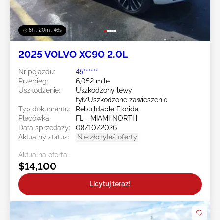
8h : 20m : 43s
2025 VOLVO XC90 2.0L
Nr pojazdu:
45******
Przebieg:
6,052 mile
Uszkodzenie:
Uszkodzony lewy
tył/Uszkodzone zawieszenie
Typ dokumentu:
Rebuildable Florida
Placówka:
FL - MIAMI-NORTH
Data sprzedaży:
08/10/2026
Aktualny status:
Nie złożyłeś oferty
Aktualna oferta:
$14,100
Licytuj teraz!