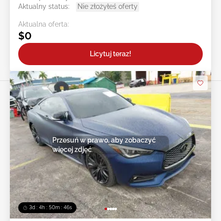
Aktualny status:
Nie złożyłeś oferty
Aktualna oferta:
$0
Licytuj teraz!
Przesuń w prawo, aby zobaczyć
więcej zdjęć
3d : 4h : 50m : 43s