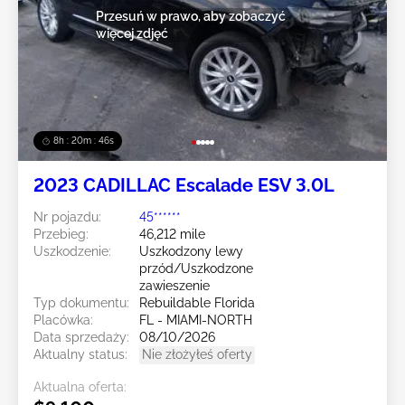
Przesuń w prawo, aby zobaczyć
więcej zdjęć
8h : 20m : 43s
2023 CADILLAC Escalade ESV 3.0L
Nr pojazdu:
45******
Przebieg:
46,212 mile
Uszkodzenie:
Uszkodzony lewy
przód/Uszkodzone
zawieszenie
Typ dokumentu:
Rebuildable Florida
Placówka:
FL - MIAMI-NORTH
Data sprzedaży:
08/10/2026
Aktualny status:
Nie złożyłeś oferty
Aktualna oferta: