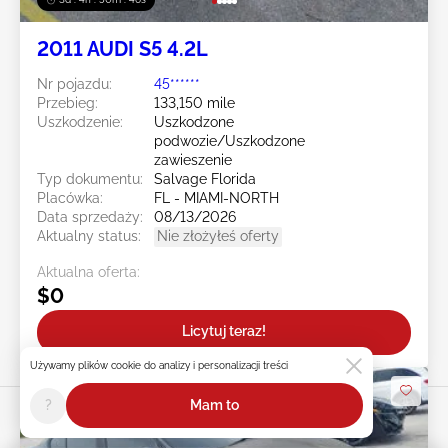
2011 AUDI S5 4.2L
Nr pojazdu:
45******
Przebieg:
133,150 mile
Uszkodzenie:
Uszkodzone
podwozie/Uszkodzone
zawieszenie
Typ dokumentu:
Salvage Florida
Placówka:
FL - MIAMI-NORTH
Data sprzedaży:
08/13/2026
Aktualny status:
Nie złożyłeś oferty
Aktualna oferta:
$0
Licytuj teraz!
Używamy plików cookie do analizy i personalizacji treści
?
Mam to