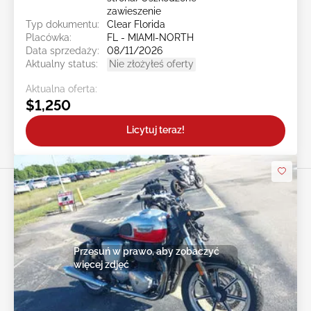
zawieszenie
Typ dokumentu:
Clear Florida
Placówka:
FL - MIAMI-NORTH
Data sprzedaży:
08/11/2026
Aktualny status:
Nie złożyłeś oferty
Aktualna oferta:
$1,250
Licytuj teraz!
Przesuń w prawo, aby zobaczyć
więcej zdjęć