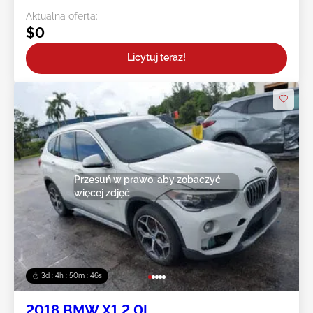
Aktualna oferta:
$0
Licytuj teraz!
Przesuń w prawo, aby zobaczyć
więcej zdjęć
3d : 4h : 50m : 43s
2018 BMW X1 2.0L