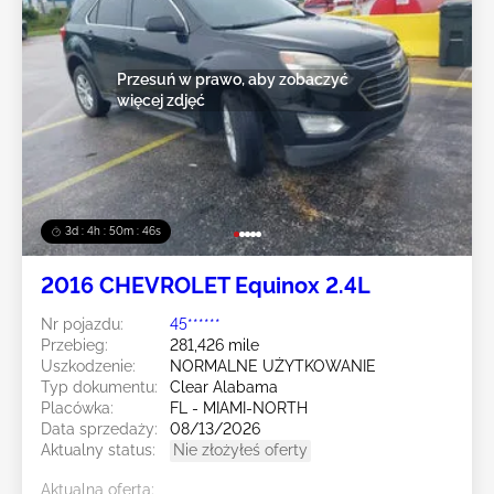
Przesuń w prawo, aby zobaczyć
więcej zdjęć
3d : 4h : 50m : 43s
2016 CHEVROLET Equinox 2.4L
Nr pojazdu:
45******
Przebieg:
281,426 mile
Uszkodzenie:
NORMALNE UŻYTKOWANIE
Typ dokumentu:
Clear Alabama
Placówka:
FL - MIAMI-NORTH
Data sprzedaży:
08/13/2026
Aktualny status:
Nie złożyłeś oferty
Aktualna oferta: