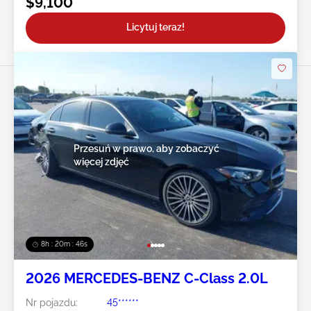
$9,100
Licytuj teraz!
Przesuń w prawo, aby zobaczyć
więcej zdjęć
8h : 20m : 43s
2026 MERCEDES-BENZ C-Class 2.0L
Nr pojazdu:
45******