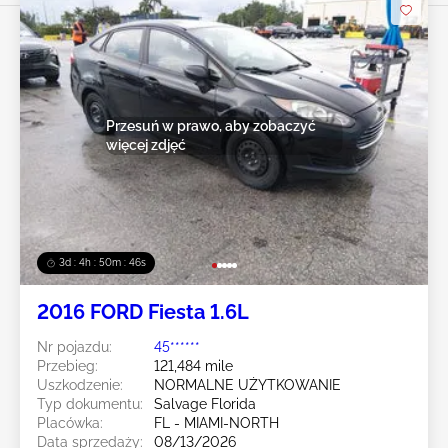
Przesuń w prawo, aby zobaczyć
więcej zdjęć
3d : 4h : 50m : 43s
2016 FORD Fiesta 1.6L
Nr pojazdu:
45******
Przebieg:
121,484 mile
Uszkodzenie:
NORMALNE UŻYTKOWANIE
Typ dokumentu:
Salvage Florida
Placówka:
FL - MIAMI-NORTH
Data sprzedaży:
08/13/2026