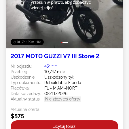
Przesuń w prawo, aby zobaczyć
więcej zdjęć
1d : 7h : 20m : 43s
2017 MOTO GUZZI V7 III Stone 2
Nr pojazdu:
45******
Przebieg:
10,747 mile
Uszkodzenie:
Uszkodzony tył
Typ dokumentu:
Rebuildable Florida
Placówka:
FL - MIAMI-NORTH
Data sprzedaży:
08/11/2026
Aktualny status:
Nie złożyłeś oferty
Aktualna oferta:
$575
Licytuj teraz!