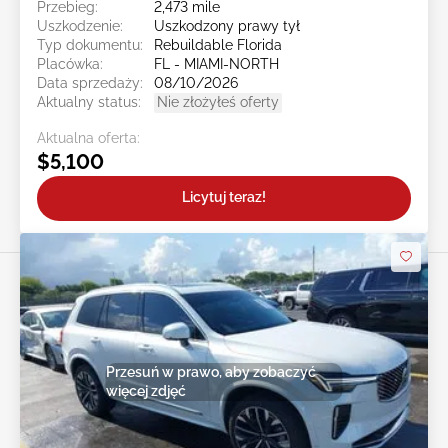
Przebieg:
2,473 mile
Uszkodzenie:
Uszkodzony prawy tył
Typ dokumentu:
Rebuildable Florida
Placówka:
FL - MIAMI-NORTH
Data sprzedaży:
08/10/2026
Aktualny status:
Nie złożyłeś oferty
Aktualna oferta:
$5,100
Licytuj teraz!
Przesuń w prawo, aby zobaczyć
więcej zdjęć