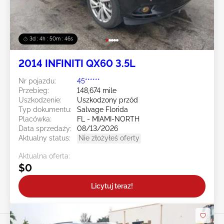
3d : 4h : 50m : 43s
2014 INFINITI QX60 3.5L
Nr pojazdu:
45******
Przebieg:
148,674 mile
Uszkodzenie:
Uszkodzony przód
Typ dokumentu:
Salvage Florida
Placówka:
FL - MIAMI-NORTH
Data sprzedaży:
08/13/2026
Aktualny status:
Nie złożyłeś oferty
Aktualna oferta:
$0
Licytuj teraz!