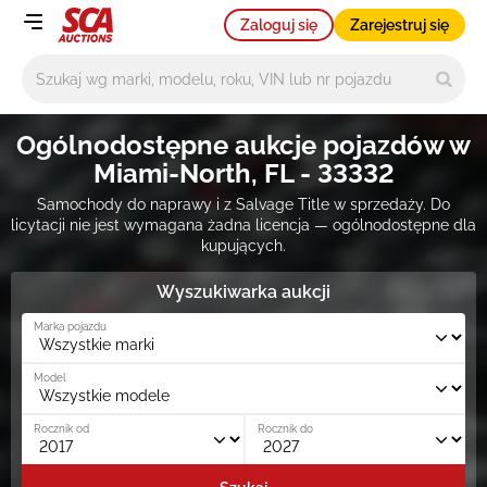
Zaloguj się
Zarejestruj się
Główne wyszukiwanie
Ogólnodostępne aukcje pojazdów w
Miami-North, FL - 33332
Samochody do naprawy i z Salvage Title w sprzedaży. Do
licytacji nie jest wymagana żadna licencja — ogólnodostępne dla
kupujących.
Wyszukiwarka aukcji
Marka pojazdu
Model
Rocznik od
Rocznik do