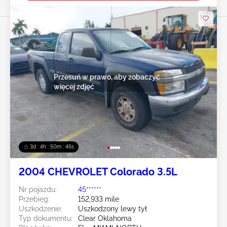
Przesuń w prawo, aby zobaczyć
więcej zdjęć
3d : 4h : 50m : 43s
2004 CHEVROLET Colorado 3.5L
Nr pojazdu:
45******
Przebieg:
152,933 mile
Uszkodzenie:
Uszkodzony lewy tył
Typ dokumentu:
Clear Oklahoma