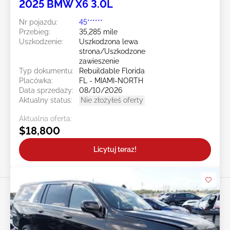
2025 BMW X6 3.0L
Nr pojazdu:
45******
Przebieg:
35,285 mile
Uszkodzenie:
Uszkodzona lewa
strona/Uszkodzone
zawieszenie
Typ dokumentu:
Rebuildable Florida
Placówka:
FL - MIAMI-NORTH
Data sprzedaży:
08/10/2026
Aktualny status:
Nie złożyłeś oferty
Aktualna oferta:
$18,800
Licytuj teraz!