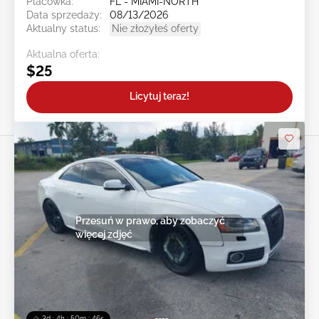
Placówka:
FL - MIAMI-NORTH
Data sprzedaży:
08/13/2026
Aktualny status:
Nie złożyłeś oferty
Aktualna oferta:
$25
Licytuj teraz!
Przesuń w prawo, aby zobaczyć
więcej zdjęć
3d : 4h : 50m : 43s