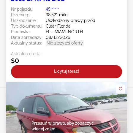
Nr pojazdu:
45******
Przebieg:
98,521 mile
Uszkodzenie:
Uszkodzony prawy przód
Typ dokumentu:
Clear Florida
Placówka:
FL - MIAMI-NORTH
Data sprzedaży:
08/13/2026
Aktualny status:
Nie złożyłeś oferty
Aktualna oferta:
$0
Licytuj teraz!
Przesuń w prawo, aby zobaczyć
więcej zdjęć