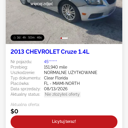
więcej zdjęć
3d : 4h : 50m : 43s
2013 CHEVROLET Cruze 1.4L
Nr pojazdu:
45******
Przebieg:
151,940 mile
Uszkodzenie:
NORMALNE UŻYTKOWANIE
Typ dokumentu:
Clear Florida
Placówka:
FL - MIAMI-NORTH
Data sprzedaży:
08/13/2026
Aktualny status:
Nie złożyłeś oferty
Aktualna oferta:
$0
Licytuj teraz!