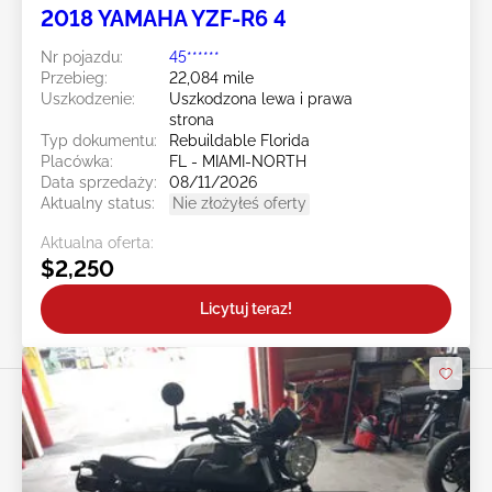
2018 YAMAHA YZF-R6 4
Nr pojazdu:
45******
Przebieg:
22,084 mile
Uszkodzenie:
Uszkodzona lewa i prawa
strona
Typ dokumentu:
Rebuildable Florida
Placówka:
FL - MIAMI-NORTH
Data sprzedaży:
08/11/2026
Aktualny status:
Nie złożyłeś oferty
Aktualna oferta:
$2,250
Licytuj teraz!