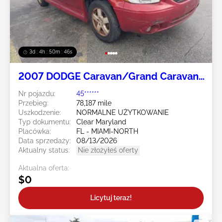
3d : 4h : 50m : 43s
2007 DODGE Caravan/Grand Caravan
3.8L
Nr pojazdu:
45******
Przebieg:
78,187 mile
Uszkodzenie:
NORMALNE UŻYTKOWANIE
Typ dokumentu:
Clear Maryland
Placówka:
FL - MIAMI-NORTH
Data sprzedaży:
08/13/2026
Aktualny status:
Nie złożyłeś oferty
Aktualna oferta:
$0
Licytuj teraz!