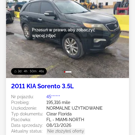
Przesuń w prawo, aby zobaczyć
więcej zdjęć
3d : 4h : 50m : 43s
2011 KIA Sorento 3.5L
Nr pojazdu:
45******
Przebieg:
195,316 mile
Uszkodzenie:
NORMALNE UŻYTKOWANIE
Typ dokumentu:
Clear Florida
Placówka:
FL - MIAMI-NORTH
Data sprzedaży:
08/13/2026
Aktualny status:
Nie złożyłeś oferty