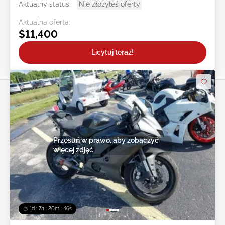
Aktualny status:
Nie złożyłeś oferty
Aktualna oferta:
$11,400
Licytuj teraz!
Przesuń w prawo, aby zobaczyć
więcej zdjęć
1d : 7h : 20m : 43s