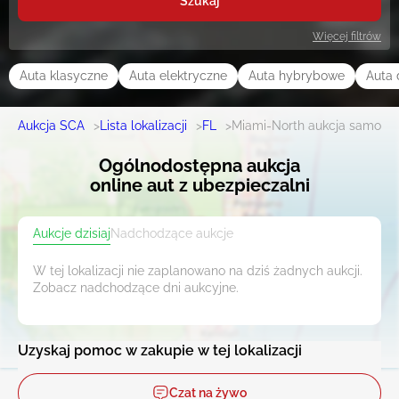
Szukaj
Więcej filtrów
Auta klasyczne
Auta elektryczne
Auta hybrybowe
Auta 
Aukcja SCA
>
Lista lokalizacji
>
FL
>
Miami-North aukcja samoc
Ogólnodostępna aukcja
online aut z ubezpieczalni
Aukcje dzisiaj
Nadchodzące aukcje
W tej lokalizacji nie zaplanowano na dziś żadnych aukcji.
Zobacz nadchodzące dni aukcyjne.
Uzyskaj pomoc w zakupie w tej lokalizacji
Czat na żywo