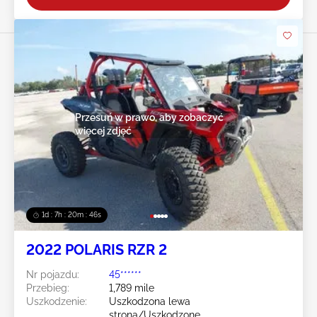
Przesuń w prawo, aby zobaczyć
więcej zdjęć
1d : 7h : 20m : 43s
2022 POLARIS RZR 2
Nr pojazdu:
45******
Przebieg:
1,789 mile
Uszkodzenie:
Uszkodzona lewa
strona/Uszkodzone