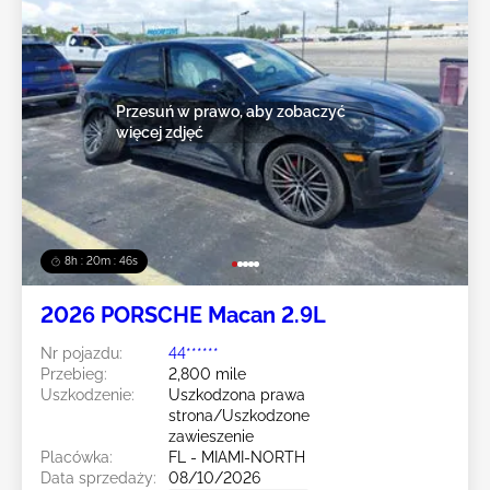
Przesuń w prawo, aby zobaczyć
więcej zdjęć
8h : 20m : 43s
2026 PORSCHE Macan 2.9L
Nr pojazdu:
44******
Przebieg:
2,800 mile
Uszkodzenie:
Uszkodzona prawa
strona/Uszkodzone
zawieszenie
Placówka:
FL - MIAMI-NORTH
Data sprzedaży:
08/10/2026