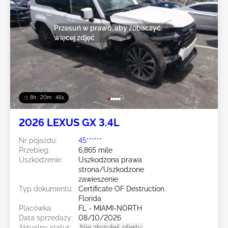
Przesuń w prawo, aby zobaczyć
więcej zdjęć
8h : 20m : 43s
2026 LEXUS GX 3.4L
Nr pojazdu:
45******
Przebieg:
6,865 mile
Uszkodzenie:
Uszkodzona prawa
strona/Uszkodzone
zawieszenie
Typ dokumentu:
Certificate OF Destruction
Florida
Placówka:
FL - MIAMI-NORTH
Data sprzedaży:
08/10/2026
Aktualny status:
Nie złożyłeś oferty