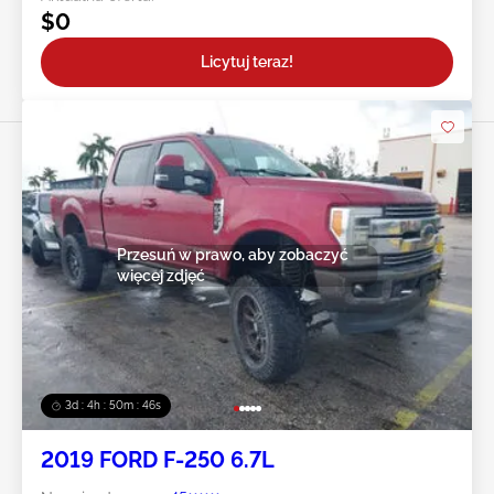
$0
Licytuj teraz!
Przesuń w prawo, aby zobaczyć
więcej zdjęć
3d : 4h : 50m : 43s
2019 FORD F-250 6.7L