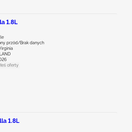
a 1.8L
le
ny przód/Brak danych
irginia
HLAND
026
łeś oferty
la 1.8L