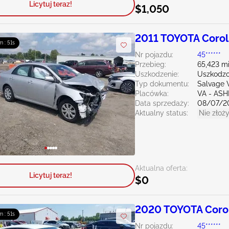
Licytuj teraz!
$1,050
2011 TOYOTA Coroll
m : 50s
Nr pojazdu:
45******
Przebieg:
65,423 mi
Uszkodzenie:
Uszkodzo
Typ dokumentu:
Salvage V
Placówka:
VA - AS
Data sprzedaży:
08/07/2
Aktualny status:
Nie złoży
Aktualna oferta:
Licytuj teraz!
$0
2020 TOYOTA Corol
m : 50s
Nr pojazdu:
45******