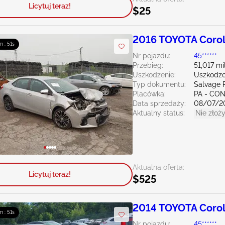
Licytuj teraz!
$25
2016 TOYOTA Corol
m : 50s
Nr pojazdu:
45******
Przebieg:
51,017 mi
Uszkodzenie:
Uszkodzo
Typ dokumentu:
Salvage 
Placówka:
PA - C
Data sprzedaży:
08/07/2
Aktualny status:
Nie złoży
Aktualna oferta:
Licytuj teraz!
$525
2014 TOYOTA Corol
m : 50s
Nr pojazdu:
45******