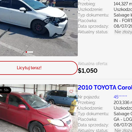
Przebieg:
144,327 m
Uszkodzenie:
Uszkodzo
Typ dokumentu:
Salvage 
Placówka:
IN - FO
Data sprzedaży:
08/07/2
Aktualny status:
Nie złoży
Aktualna oferta:
Licytuj teraz!
$1,050
2010 TOYOTA Corol
m : 50s
Nr pojazdu:
45******
Przebieg:
203,336 
Uszkodzenie:
Uszkodzo
Typ dokumentu:
Salvage 
Placówka:
GA - LO
Data sprzedaży:
08/07/2
Aktualny status:
Nie złoży