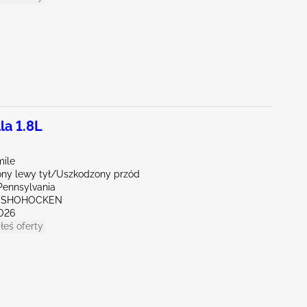
la 1.8L
mile
ny lewy tył/Uszkodzony przód
Pennsylvania
ONSHOHOCKEN
026
łeś oferty