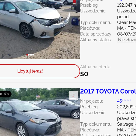
Przebieg:
192,047 m
Uszkodzenie:
Uszkodzo
przód
Typ dokumentu:
Clear Ma
Placówka:
MA - TE
Data sprzedaży:
08/07/2
Aktualny status:
Nie złoży
Aktualna oferta:
Licytuj teraz!
$0
2017 TOYOTA Corol
m : 50s
Nr pojazdu:
45******
Przebieg:
202,899 
Uszkodzenie:
Uszkodzo
prawa st
Typ dokumentu:
Salvage 
Placówka:
MA - TE
Data sprzedaży:
08/07/2