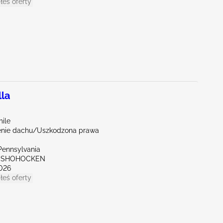
łeś oferty
la
mile
nie dachu/Uszkodzona prawa
Pennsylvania
ONSHOHOCKEN
026
łeś oferty