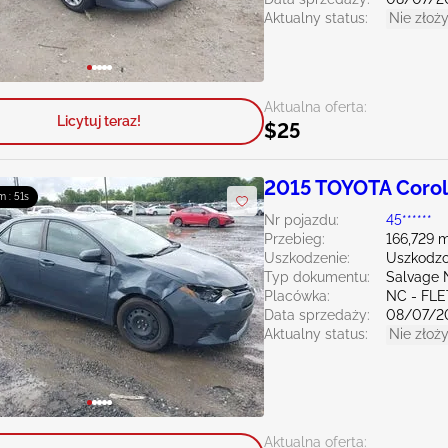
Aktualny status:
Nie złoży
Aktualna oferta:
Licytuj teraz!
$25
2015 TOYOTA Corol
m : 50s
Nr pojazdu:
45******
Przebieg:
166,729 m
Uszkodzenie:
Uszkodzo
Typ dokumentu:
Salvage 
Placówka:
NC - FL
Data sprzedaży:
08/07/2
Aktualny status:
Nie złoży
Aktualna oferta: