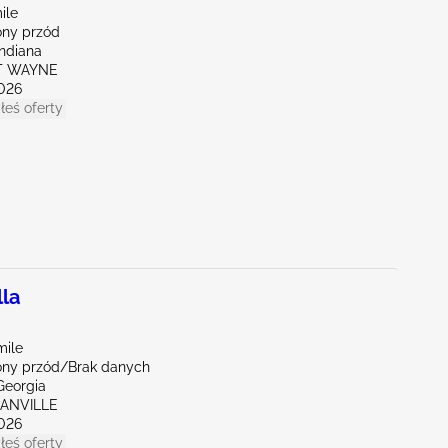
ile
ny przód
Indiana
RT WAYNE
026
łeś oferty
la
mile
ny przód/Brak danych
Georgia
GANVILLE
026
łeś oferty