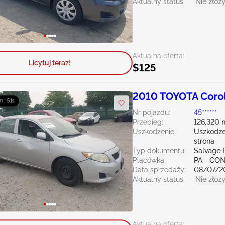
Aktualny status:
Nie złoży
Aktualna oferta:
Licytuj teraz!
$125
2010 TOYOTA Corol
m : 50s
Nr pojazdu:
45******
Przebieg:
126,320 
Uszkodzenie:
Uszkodze
strona
Typ dokumentu:
Salvage 
Placówka:
PA - C
Data sprzedaży:
08/07/2
Aktualny status:
Nie złoży
Aktualna oferta: