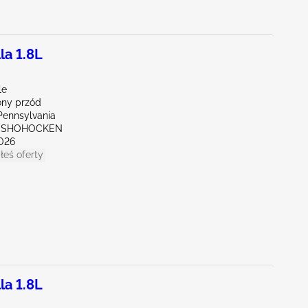
la 1.8L
le
ny przód
Pennsylvania
ONSHOHOCKEN
026
łeś oferty
la 1.8L