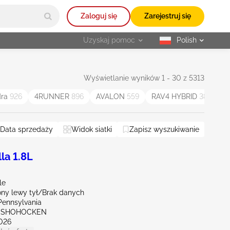
Zaloguj się
Zarejestruj się
Uzyskaj pomoc
Polish
selected
Wyświetlanie wyników 1 - 30 z 5313
dra
926
4RUNNER
896
AVALON
559
RAV4 HYBRID
387
V
Data sprzedaży
Widok siatki
Zapisz wyszukiwanie
la 1.8L
le
ny lewy tył/Brak danych
Pennsylvania
ONSHOHOCKEN
026