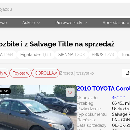
żywo
Aukcje
Pierwsze kroki
Sprzedaj auto
zbite i z Salvage Title na sprzedaż
MA
1,994
Highlander
1,651
SIENNA
1,303
PRIUS
1,273
Tun
dy
Toyota
COROLLA
Zresetuj wszystko
2010 TOYOTA Corol
m : 50s
Nr pojazdu:
45******
Przebieg:
66,451 mi
Uszkodzenie:
Uszkodzo
Typ dokumentu:
Salvage 
Placówka:
PA - C
Data sprzedaży:
08/07/2