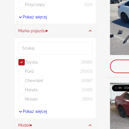
Przyczepy
1124
Pokaż więcej
Marka pojazdu
Szukaj
Toyota
26985
Ford
25502
Chevrolet
24987
9h : 00
Honda
21489
Nissan
18914
Pokaż więcej
Model