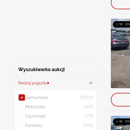
9h : 00
Wyszukiwarka aukcji
Rodzaj pojazdu
Samochody
227130
Motocykle
5476
Ciężarówki
4778
9h : 00
Kampery
2035