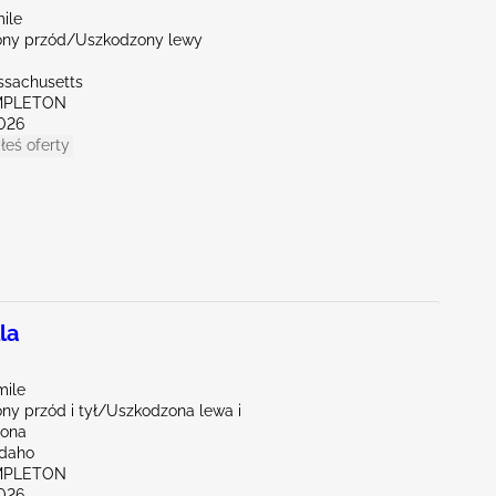
ile
ny przód/Uszkodzony lewy
ssachusetts
MPLETON
026
łeś oferty
la
mile
ny przód i tył/Uszkodzona lewa i
rona
Idaho
MPLETON
026