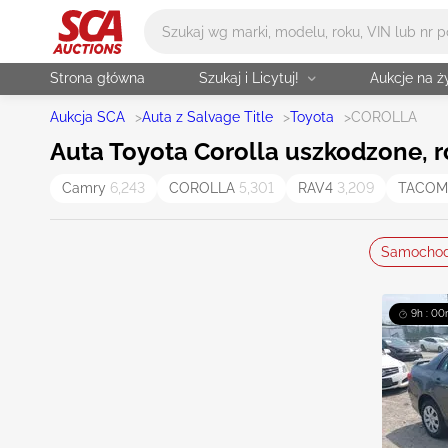
Główne wyszukiwanie
Strona główna
Szukaj i Licytuj!
Aukcje na 
Aukcja SCA
>
Auta z Salvage Title
>
Toyota
>
COROLLA
Auta Toyota Corolla uszkodzone, ro
Camry
6,243
COROLLA
5,301
RAV4
3,209
TACO
Samocho
9h : 00