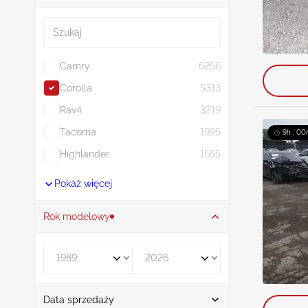
Szukaj
Camry
6256
Corolla
5313
Rav4
3219
Tacoma
1995
9h : 00
Highlander
1655
Pokaż więcej
Rok modelowy
Rocznik od
Rocznik do
Data sprzedaży