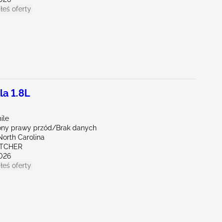
łeś oferty
la 1.8L
ile
ny prawy przód/Brak danych
North Carolina
ETCHER
026
łeś oferty