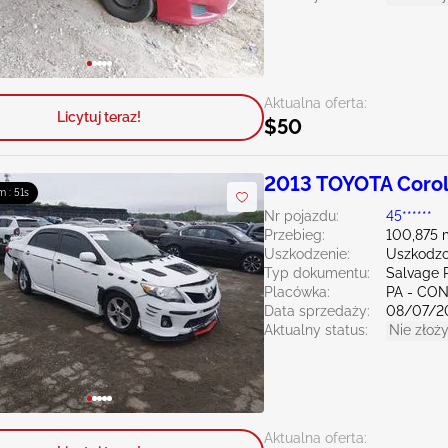
Aktualna oferta:
Licytuj teraz!
$50
2013 TOYOTA Corol
m : 50s
Nr pojazdu:
45******
Przebieg:
100,875 
Uszkodzenie:
Uszkodzo
Typ dokumentu:
Salvage 
Placówka:
PA - C
Data sprzedaży:
08/07/2
Aktualny status:
Nie złoży
Aktualna oferta: